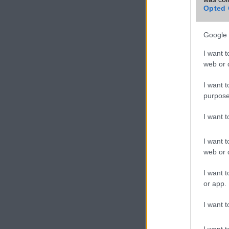
Opted 
Google 
I want t
web or d
I want t
purpose
I want 
I want t
web or d
I want t
or app.
I want t
I want t