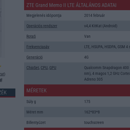
ZTE Grand Memo II LTE ÁLTALÁNOS ADATAI
Megjelenés időpontja
2014 február
Operációs rendszer
v4,4 KitKat (Android)
RotaS
Van
Frekvenciasáv
LTE, HSUPA, HSDPA, GSM 4 
Generáció
4G
ChipSet
,
CPU
,
GPU
Qualcomm Snapdragon 400 
nm), 4 magos 1,2 GHz Corte
zat
)
Adreno 305
s!
MÉRETEK
ZÉK
Súly g
175
Méret mm
162*83*8
Billentyűzet
touchscreen