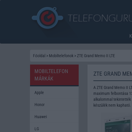
Főoldal
>
Mobiltelefonok
>
ZTE Grand Memo II LTE
MOBILTELEFON
ZTE GRAND MEM
MÁRKÁK
A ZTE Grand Memo II LT
Apple
maximum felbontása 13 
alkalommal tekintették 
Honor
készülék nem kapható.
Huawei
LG