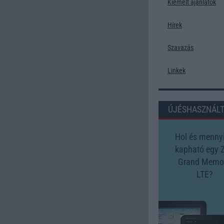
Kiemelt ajánlatok
Hírek
Szavazás
Linkek
ÚJÉSHASZNÁL
Hol és mennyi
kapható egy 
Grand Memo 
LTE?