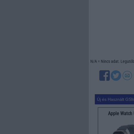
N/A = Nincs adat. Legutóbb
Új és Használt GSM
Apple Watch 