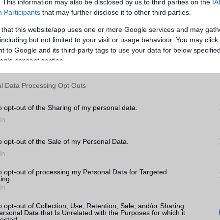
. This information may also be disclosed by us to third parties on the
IA
GPRS
Van
Participants
that may further disclose it to other third parties.
EDGE
Van
 that this website/app uses one or more Google services and may gath
WAP
5HTML
including but not limited to your visit or usage behaviour. You may click 
emo II
yek,
 to Google and its third-party tags to use your data for below specifi
EMS
/E-mail
push eMail
k
ogle consent section.
MMS
Van
tás
l Data Processing Opt Outs
kkal
Infraport
Nincs
o opt-out of the Sharing of my personal data.
Bluetooth
v4,x
emo II
In
B/T extra
A2DP
o opt-out of the Sale of my Personal Data.
Wi-Fi (alap)
g/b
v5 (ac)
In
Wi-Fi Direct
Van
to opt-out of processing my Personal Data for Targeted
ing.
Wi-Fi extra
DLNA
ok
In
Wi-Fi HotSpot
Van
o opt-out of Collection, Use, Retention, Sale, and/or Sharing
ersonal Data that Is Unrelated with the Purposes for which it
Blackberry
Nincs
lected.