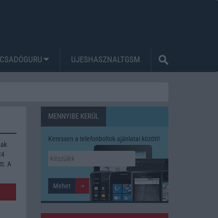
CSADÓGURU
UJESHASZNALTGSM
MENNYIBE KERÜL
Keressen a telefonboltok ajánlatai között!
nak
24
tt. A