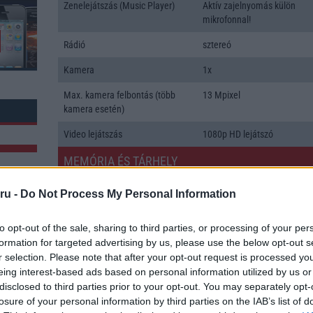
Zenelejátszás (Music Player)
Aktív zajelnyomás külön
mikrofonnal!
Rádió
sztereó
Kamera
1x
Max. kamera felbontás (több
13 Mpixel
kamera esetén)
Video lejátszás
1080p HD lejátszó
MEMÓRIA ÉS TÁRHELY
Telefonkönyv db
dinamikus
ru -
Do Not Process My Personal Information
Min. memória
2 GB
to opt-out of the sale, sharing to third parties, or processing of your per
Min. háttértár
16 GB
formation for targeted advertising by us, please use the below opt-out s
k: 1
r selection. Please note that after your opt-out request is processed y
Memória bővíthetőség
T-Flash/microSD
eing interest-based ads based on personal information utilized by us or
disclosed to third parties prior to your opt-out. You may separately opt-
ADATCSERE
losure of your personal information by third parties on the IAB’s list of