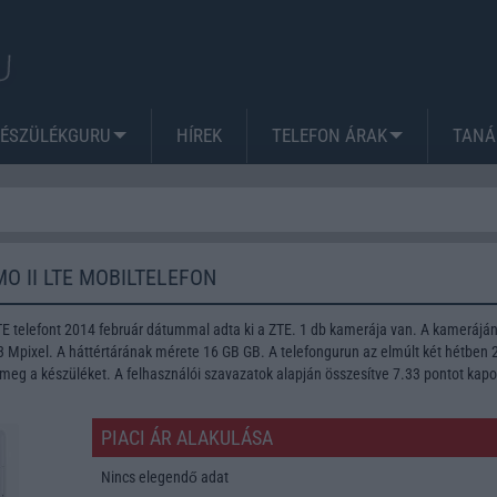
KÉSZÜLÉKGURU
HÍREK
TELEFON ÁRAK
TANÁ
O II LTE MOBILTELEFON
E telefont 2014 február dátummal adta ki a ZTE. 1 db kamerája van. A kamerájá
Mpixel. A háttértárának mérete 16 GB GB. A telefongurun az elmúlt két hétben 
meg a készüléket. A felhasználói szavazatok alapján összesítve 7.33 pontot kapo
PIACI ÁR ALAKULÁSA
Nincs elegendő adat