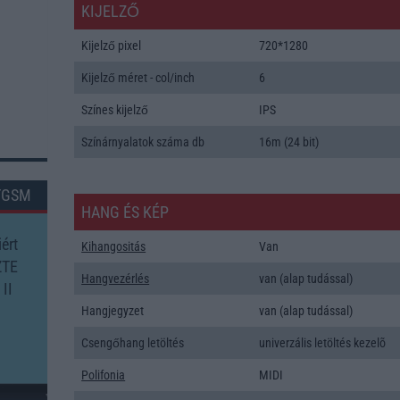
KIJELZŐ
Kijelző pixel
720*1280
Kijelző méret - col/inch
6
Színes kijelző
IPS
Színárnyalatok száma db
16m (24 bit)
TGSM
HANG ÉS KÉP
ért
Kihangositás
Van
ZTE
Hangvezérlés
van (alap tudással)
II
Hangjegyzet
van (alap tudással)
Csengőhang letöltés
univerzális letöltés kezelõ
Polifonia
MIDI