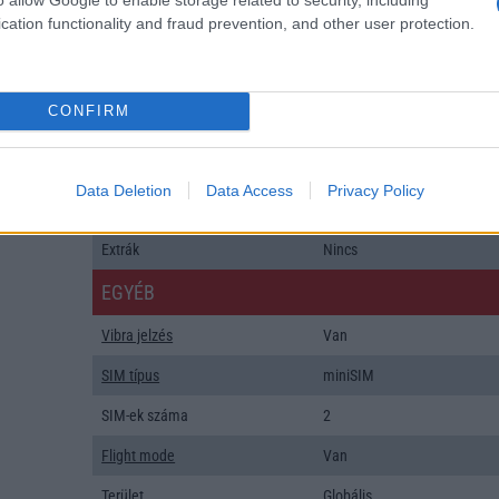
cation functionality and fraud prevention, and other user protection.
SNS integráció
van (alap tudással)
Organizer
van (alap tudással)
T9 szótár
Van
CONFIRM
Office alkalmazások
DV = Document viewer (Wor
Excel, PowerPoint, PDF)
Data Deletion
Data Access
Privacy Policy
Iránytũ
ecompass
Extrák
Nincs
EGYÉB
Vibra jelzés
Van
SIM típus
miniSIM
SIM-ek száma
2
Flight mode
Van
Terület
Globális