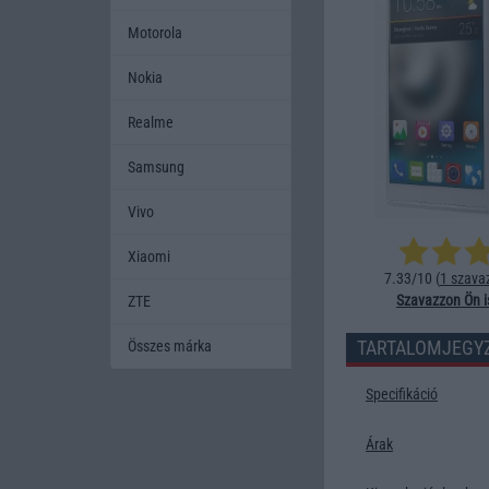
Motorola
Nokia
Realme
Samsung
Vivo
Xiaomi
7.33/10 (
1 szava
Szavazzon Ön i
ZTE
TARTALOMJEGY
Összes márka
Specifikáció
Árak