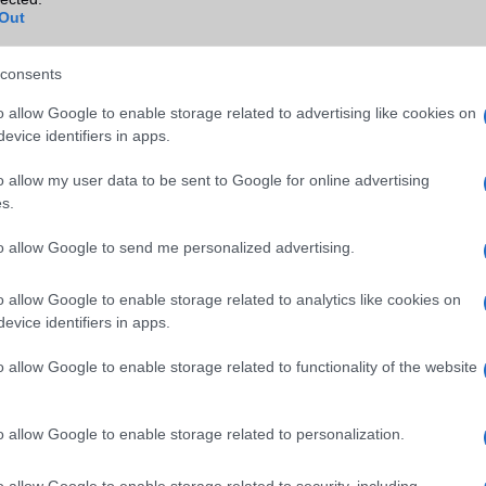
Out
NFC
Nincs
TV/USB kapcsolat
Nincs
consents
GPS
aGPS (USA), Glonass (Orosz)
o allow Google to enable storage related to advertising like cookies on
evice identifiers in apps.
Push to Talk
Nincs
o allow my user data to be sent to Google for online advertising
AKKUMULÁTOR
s.
Típus
Li-Ion
to allow Google to send me personalized advertising.
Készenléti idő h /
Az akkumulátor nem vehetõ 
Cserélhetőség
o allow Google to enable storage related to analytics like cookies on
evice identifiers in apps.
Beszélgetési idő h /
6
Gyorstöltés
o allow Google to enable storage related to functionality of the website
ALKALMAZÁSOK ÉS ÉRZÉKELŐK
o allow Google to enable storage related to personalization.
Java
MIDP emulator
Flash
/
Ujjlenyomat olvasó
Nincs
o allow Google to enable storage related to security, including