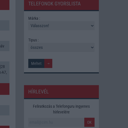
TELEFONOK GYORSLISTA
Márka :
Tipus :
sáv
(28
x-A7,
HÍRLEVÉL
Feliratkozás a Telefonguru ingyenes
hírlevelére
OK