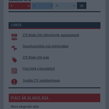
LINKEK
ZTE Blade A36 vélemények, tapasztalatok
Összehasonlítás más telefonokkal
ZTE Blade A36 árak
Friss hírek a készülékről
További ZTE mobiltelefonok
PIACI ÁR ALAKULÁSA
Nincs elegendő adat