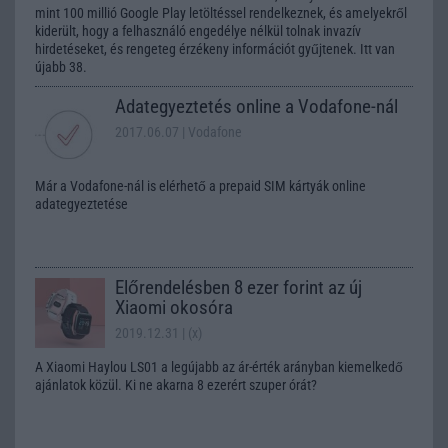
mint 100 millió Google Play letöltéssel rendelkeznek, és amelyekről
kiderült, hogy a felhasználó engedélye nélkül tolnak invazív
hirdetéseket, és rengeteg érzékeny információt gyűjtenek. Itt van
újabb 38.
Adategyeztetés online a Vodafone-nál
2017.06.07
| Vodafone
Már a Vodafone-nál is elérhető a prepaid SIM kártyák online
adategyeztetése
Előrendelésben 8 ezer forint az új
Xiaomi okosóra
2019.12.31
| (x)
A Xiaomi Haylou LS01 a legújabb az ár-érték arányban kiemelkedő
ajánlatok közül. Ki ne akarna 8 ezerért szuper órát?