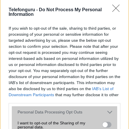
SNS integráció
alap szolgáltatás
Telefonguru -
Do Not Process My Personal
Information
Organizer
alap szolgáltatás
If you wish to opt-out of the sale, sharing to third parties, or
T9 szótár
alkalmazás független szótár
processing of your personal or sensitive information for
Office alkalmazások
alap szolgáltatás
targeted advertising by us, please use the below opt-out
section to confirm your selection. Please note that after your
Iránytũ
ecompass
opt-out request is processed you may continue seeing
interest-based ads based on personal information utilized by
Extrák
Nincs
us or personal information disclosed to third parties prior to
your opt-out. You may separately opt-out of the further
EGYÉB
disclosure of your personal information by third parties on the
IAB’s list of downstream participants. This information may
Vibra jelzés
alap szolgáltatás
also be disclosed by us to third parties on the
IAB’s List of
SIM típus
nanoSIM
Downstream Participants
that may further disclose it to other
third parties.
SIM-ek száma
2
Please note that this website/app uses one or more Google
Personal Data Processing Opt Outs
Flight mode
Van
services and may gather and store information including but
not limited to your visit or usage behaviour. You may click to
I want to opt-out of the Sharing of my
Terület
Globális
personal data.
grant or deny consent to Google and its third-party tags to