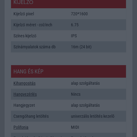
KIJELZŐ
Kijelző pixel
720*1600
Kijelző méret - col/inch
6.75
Színes kijelző
IPS
Színárnyalatok száma db
16m (24 bit)
HANG ÉS KÉP
Kihangositás
alap szolgáltatás
Hangvezérlés
Nincs
Hangjegyzet
alap szolgáltatás
Csengőhang letöltés
univerzális letöltés kezelõ
Polifonia
MIDI