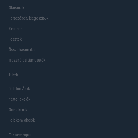
Okosórák
Tartozékok, kiegeszítők
Keresés
Tesztek
Összehasonlítás
Használati útmutatók
Hirek
Telefon Árak
Yettel akciók
One akciók
Telekom akciók
Tanácsdóguru