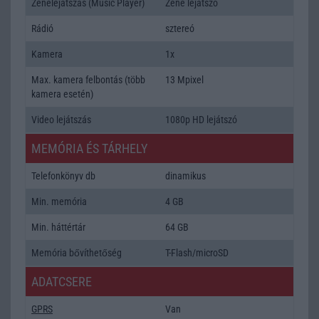
Zenelejátszás (Music Player)
Zene lejátszó
Rádió
sztereó
Kamera
1x
Max. kamera felbontás (több
13 Mpixel
kamera esetén)
Video lejátszás
1080p HD lejátszó
MEMÓRIA ÉS TÁRHELY
Telefonkönyv db
dinamikus
Min. memória
4 GB
Min. háttértár
64 GB
Memória bővíthetőség
T-Flash/microSD
ADATCSERE
GPRS
Van