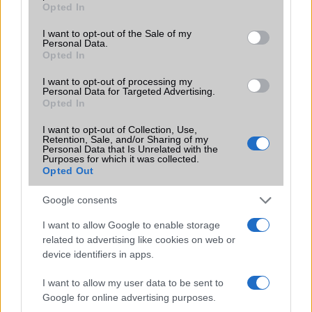
Opted In
Funkciók
Nincs
use your data for below specified purposes in below Google
consent section.
I want to opt-out of the Sale of my
Brand
Nincs
Personal Data.
Opted In
Védelem
Nincs
I want to opt-out of processing my
Limited Edition
Nincs
Personal Data for Targeted Advertising.
Opted In
SAR
Nincs publikus adat!
I want to opt-out of Collection, Use,
N/A = Nincs adat. Legutóbbi frissítés: 2026-07-13 19:00:00
Retention, Sale, and/or Sharing of my
Personal Data that Is Unrelated with the
Purposes for which it was collected.
Opted Out
Google consents
I want to allow Google to enable storage
related to advertising like cookies on web or
Új és Használt GSM kiemelt ajánlatok
device identifiers in apps.
Apple iPhone 15 Pro Max
I want to allow my user data to be sent to
Google for online advertising purposes.