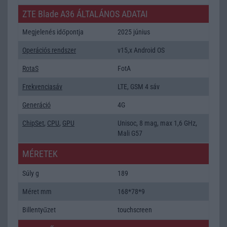
ZTE Blade A36 ÁLTALÁNOS ADATAI
Megjelenés időpontja
2025 június
Operációs rendszer
v15,x Android OS
RotaS
FotA
Frekvenciasáv
LTE, GSM 4 sáv
Generáció
4G
ChipSet
,
CPU
,
GPU
Unisoc, 8 mag, max 1,6 GHz,
Mali G57
MÉRETEK
Súly g
189
Méret mm
168*78*9
Billentyűzet
touchscreen