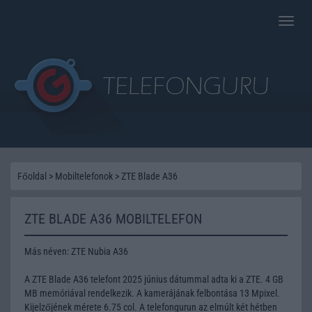
Toggle
naviga
Főoldal
>
Mobiltelefonok
>
ZTE Blade A36
ZTE BLADE A36 MOBILTELEFON
Más néven: ZTE Nubia A36
A ZTE Blade A36 telefont 2025 június dátummal adta ki a ZTE. 4 GB
MB memóriával rendelkezik. A kamerájának felbontása 13 Mpixel.
Kijelzőjének mérete 6.75 col. A telefongurun az elmúlt két hétben