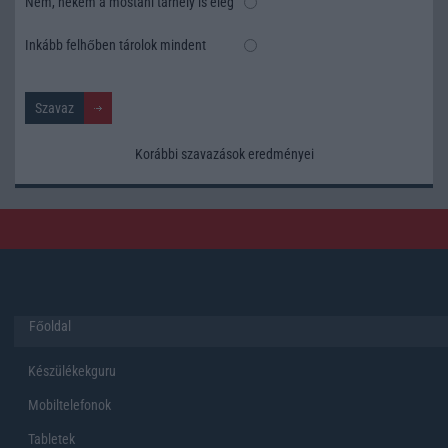
Nem, nekem a mostani tárhely is elég
Inkább felhőben tárolok mindent
Korábbi szavazások eredményei
Főoldal
Készülékekguru
Mobiltelefonok
Tabletek