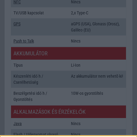
NFC
Nincs
TV/USB kapcsolat
2,x Type-C
GPS
aGPS (USA), Glonass (Orosz),
Galileo (EU)
Push to Talk
Nincs
AKKUMULÁTOR
Típus
Li-Ion
Készenléti idő h /
Az akkumulátor nem vehetõ ki!
Cserélhetőség
Beszélgetési idő h /
10W-os gyorstöltés
Gyorstöltés
ALKALMAZÁSOK ÉS ÉRZÉKELŐK
Java
Nincs
Flash
/
Ujjlenyomat olvasó
Nincs