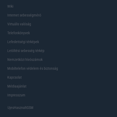
Wiki
Internet sebességmérő
Virtuális valóság
Telefonkönyvek
Lefedettségi térképek
Letöltési sebesség térkép
Nemzetközi hívószámok
Mobiltelefon védelem és biztonság
Kapcsolat
Médiaajánlat
Impresszum
UjesHasznaltGSM