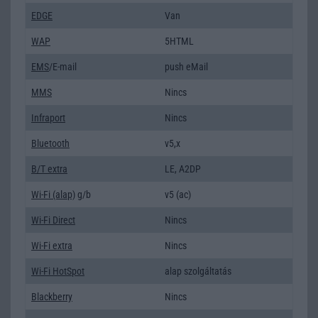
EDGE
Van
WAP
5HTML
EMS
/E-mail
push eMail
MMS
Nincs
Infraport
Nincs
Bluetooth
v5,x
B/T extra
LE, A2DP
Wi-Fi (alap)
g/b
v5 (ac)
Wi-Fi Direct
Nincs
Wi-Fi extra
Nincs
Wi-Fi HotSpot
alap szolgáltatás
Blackberry
Nincs