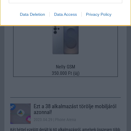
Samsung Galaxy S26 Ultra
Data Deletion
Data Access
Privacy Policy
Nelly GSM
350.000 Ft (új)
Ezt a 38 alkalmazást törölje mobiljáról
azonnal!
2023.04.29
| Phone Arena
Két héttel ezelőtt derült ki 60 alkalmazásról, amelyek összesen több