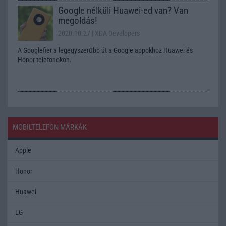
Google nélküli Huawei-ed van? Van
megoldás!
2020.10.27
| XDA Developers
A Googlefier a legegyszerűbb út a Google appokhoz Huawei és
Honor telefonokon.
MOBILTELEFON MÁRKÁK
Apple
Honor
Huawei
LG