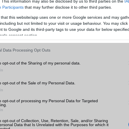
. This information may also be disclosed by us to third parties on the
IA
MEMÓRIA ÉS TÁRHELY
Participants
that may further disclose it to other third parties.
 that this website/app uses one or more Google services and may gath
Telefonkönyv db
dinamikus
including but not limited to your visit or usage behaviour. You may click 
Min. memória
4 GB
 to Google and its third-party tags to use your data for below specifi
ogle consent section.
Min. háttértár
64 GB
Memória bővíthetőség
T-Flash/microSD
l Data Processing Opt Outs
k
ADATCSERE
o opt-out of the Sharing of my personal data.
tás
kkal
In
GPRS
Van
EDGE
Van
rak
o opt-out of the Sale of my Personal Data.
In
WAP
5HTML
to opt-out of processing my Personal Data for Targeted
EMS
/E-mail
push eMail
ing.
In
MMS
Van
o opt-out of Collection, Use, Retention, Sale, and/or Sharing
Infraport
Nincs
ersonal Data that Is Unrelated with the Purposes for which it
lected.