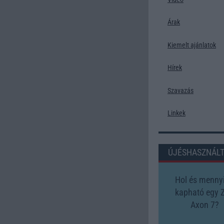
Árak
Kiemelt ajánlatok
Hírek
Szavazás
Linkek
ÚJÉSHASZNÁL
Hol és mennyi
kapható egy 
Axon 7?