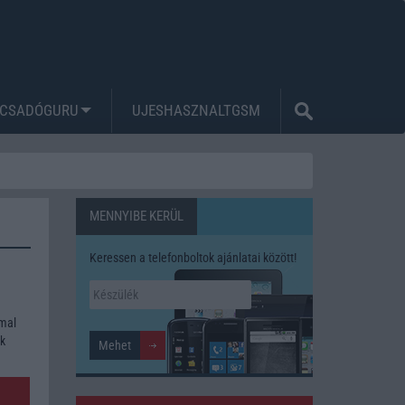
CSADÓGURU
UJESHASZNALTGSM
MENNYIBE KERÜL
Keressen a telefonboltok ajánlatai között!
mmal
ék