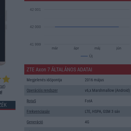
42 001
42 000
41 999
már
ápr
máj
jún
Új
ZTE Axon 7 ÁLTALÁNOS ADATAI
Megjelenés időpontja
2016 május
zat
)
Operációs rendszer
v6,x Marshmallow (Android)
s!
RotaS
FotA
ZÉK
Frekvenciasáv
LTE, HSPA, GSM 3 sáv
Generáció
4G