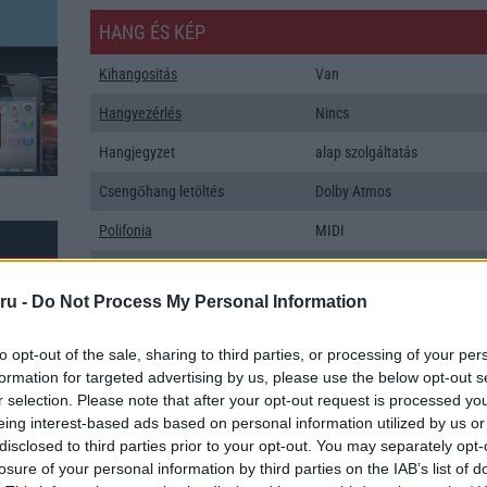
HANG ÉS KÉP
Kihangositás
Van
Hangvezérlés
Nincs
Hangjegyzet
alap szolgáltatás
Csengőhang letöltés
Dolby Atmos
Polifonia
MIDI
Zenelejátszás (Music Player)
Aktív zajelnyomás külön
mikrofonnal!
ru -
Do Not Process My Personal Information
Rádió
Nincs
to opt-out of the sale, sharing to third parties, or processing of your per
Kamera
1x
formation for targeted advertising by us, please use the below opt-out s
r selection. Please note that after your opt-out request is processed y
Max. kamera felbontás (több
20 Mpixel
eing interest-based ads based on personal information utilized by us or
kamera esetén)
disclosed to third parties prior to your opt-out. You may separately opt-
k: 5
losure of your personal information by third parties on the IAB’s list of
Video lejátszás
4K UHD lejátszó