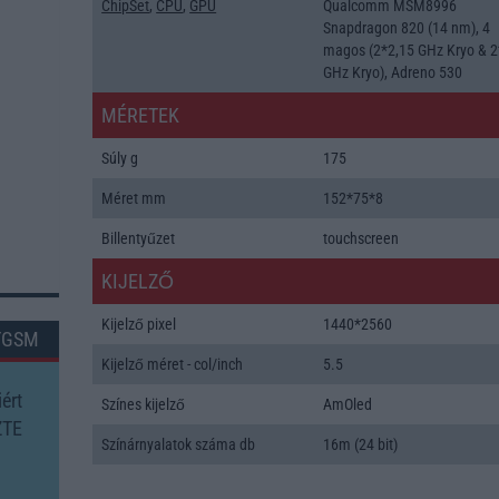
ChipSet
,
CPU
,
GPU
Qualcomm MSM8996
Snapdragon 820 (14 nm), 4
magos (2*2,15 GHz Kryo & 2
GHz Kryo), Adreno 530
MÉRETEK
Súly g
175
Méret mm
152*75*8
Billentyűzet
touchscreen
KIJELZŐ
Kijelző pixel
1440*2560
TGSM
Kijelző méret - col/inch
5.5
ért
Színes kijelző
AmOled
ZTE
Színárnyalatok száma db
16m (24 bit)