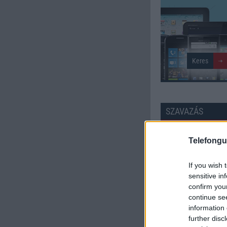
SZAVAZÁS
Külső: 9.60
Telefongu
Tudás: 10.00
If you wish 
sensitive in
Minőség: 9.80
confirm you
continue se
information 
Értékelés: 9.80 | Szavazato
further disc