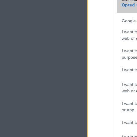
További ZTE
Opted 
mobiltelefon
Google 
VIDEO
I want t
web or d
I want t
purpose
I want 
I want t
web or d
I want t
or app.
I want t
I want t