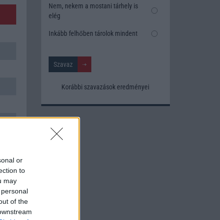
Nem, nekem a mostani tárhely is
elég
Inkább felhőben tárolok mindent
Korábbi szavazások eredményei
sonal or
ection to
ou may
 personal
out of the
 downstream