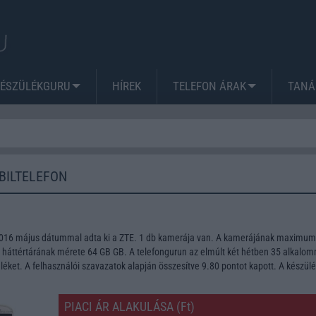
KÉSZÜLÉKGURU
HÍREK
TELEFON ÁRAK
TANÁ
BILTELEFON
 2016 május dátummal adta ki a ZTE. 1 db kamerája van. A kamerájának maximum
A háttértárának mérete 64 GB GB. A telefongurun az elmúlt két hétben 35 alkalo
léket. A felhasználói szavazatok alapján összesítve 9.80 pontot kapott. A készül
PIACI ÁR ALAKULÁSA (Ft)