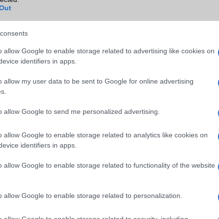
Bluetooth
v4,x
Out
ok
B/T extra
A2DP
consents
Wi-Fi (alap)
g/b
v5 (ac)
o allow Google to enable storage related to advertising like cookies on
Wi-Fi Direct
Van
evice identifiers in apps.
Wi-Fi extra
Nincs
o allow my user data to be sent to Google for online advertising
s.
Wi-Fi HotSpot
Van
to allow Google to send me personalized advertising.
Blackberry
Nincs
NFC
Van
o allow Google to enable storage related to analytics like cookies on
evice identifiers in apps.
TV/USB kapcsolat
1,x Type-C
o allow Google to enable storage related to functionality of the website
GPS
aGPS (USA), Glonass (Orosz)
BDS (Kína)
Push to Talk
Nincs
o allow Google to enable storage related to personalization.
AKKUMULÁTOR
o allow Google to enable storage related to security, including