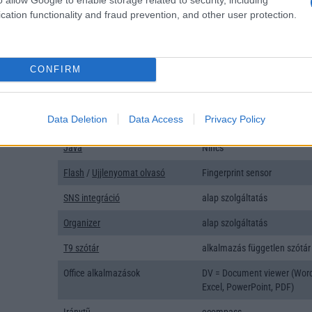
cation functionality and fraud prevention, and other user protection.
Típus
Li-Ion
Készenléti idő h /
Az akkumulátor nem vehetõ 
Cserélhetőség
CONFIRM
Beszélgetési idő h /
Gyorstöltésre alkalmas
Gyorstöltés
Data Deletion
Data Access
Privacy Policy
ALKALMAZÁSOK ÉS ÉRZÉKELŐK
Java
Nincs
Flash
/
Ujjlenyomat olvasó
Fingerprint sensor
SNS integráció
alap szolgáltatás
Organizer
alap szolgáltatás
T9 szótár
alkalmazás független szótár
Office alkalmazások
DV = Document viewer (Wor
Excel, PowerPoint, PDF)