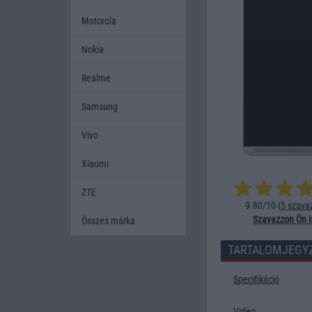
Motorola
Nokia
Realme
Samsung
Vivo
Xiaomi
ZTE
9.80/10 (
5 szava
Szavazzon Ön i
Összes márka
TARTALOMJEGY
Specifikáció
Video