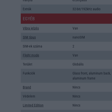
Iránytũ
ecompass
Extrák
32-bit/192kHz audio
EGYÉB
Vibra jelzés
Van
SIM típus
nanoSIM
SIM-ek száma
2
Flight mode
Van
Terület
Globális
Funkciók
Glass front, aluminum back,
aluminum frame
Brand
Nincs
Védelem
Nincs
Limited Edition
Nincs