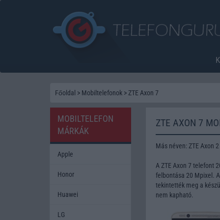
Főoldal
>
Mobiltelefonok
>
ZTE Axon 7
MOBILTELEFON
ZTE AXON 7 MO
MÁRKÁK
Más néven: ZTE Axon 2
Apple
A ZTE Axon 7 telefont
Honor
felbontása 20 Mpixel. 
tekintették meg a készü
Huawei
nem kapható.
LG