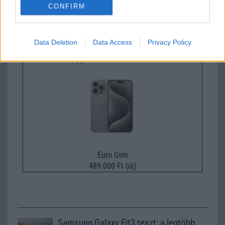
CONFIRM
Euro Gsm
232.000 Ft (új)
Data Deletion
Data Access
Privacy Policy
Apple iPhone 17 Pro Max
Euro Gsm
489.000 Ft (új)
Samsung Galaxy Fit3 teszt: a legtöbb