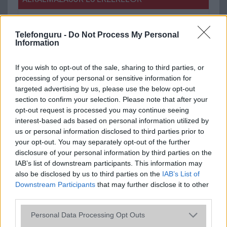
Java
Nincs
Telefonguru -
Do Not Process My Personal
Flash
/
Ujjlenyomat olvasó
Nincs
Information
SNS integráció
Nincs
If you wish to opt-out of the sale, sharing to third parties, or
Organizer
Nincs
processing of your personal or sensitive information for
targeted advertising by us, please use the below opt-out
T9 szótár
Nincs
section to confirm your selection. Please note that after your
Office alkalmazások
Nincs
opt-out request is processed you may continue seeing
interest-based ads based on personal information utilized by
Iránytũ
Nincs
us or personal information disclosed to third parties prior to
your opt-out. You may separately opt-out of the further
Extrák
Nincs
disclosure of your personal information by third parties on the
IAB’s list of downstream participants. This information may
EGYÉB
also be disclosed by us to third parties on the
IAB’s List of
Downstream Participants
that may further disclose it to other
Vibra jelzés
Van
third parties.
SIM típus
Nincs
Please note that this website/app uses one or more Google
Personal Data Processing Opt Outs
SIM-ek száma
0
services and may gather and store information including but