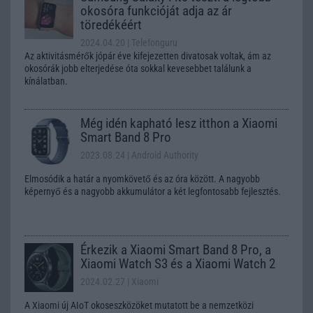
okosóra funkcióját adja az ár
töredékéért
2024.04.20
| Telefonguru
Az aktivitásmérők jópár éve kifejezetten divatosak voltak, ám az
okosórák jobb elterjedése óta sokkal kevesebbet találunk a
kínálatban.
Még idén kapható lesz itthon a Xiaomi
Smart Band 8 Pro
2023.08.24
| Android Authority
Elmosódik a határ a nyomkövető és az óra között. A nagyobb
képernyő és a nagyobb akkumulátor a két legfontosabb fejlesztés.
Érkezik a Xiaomi Smart Band 8 Pro, a
Xiaomi Watch S3 és a Xiaomi Watch 2
2024.02.27
| Xiaomi
A Xiaomi új AIoT okoseszközöket mutatott be a nemzetközi