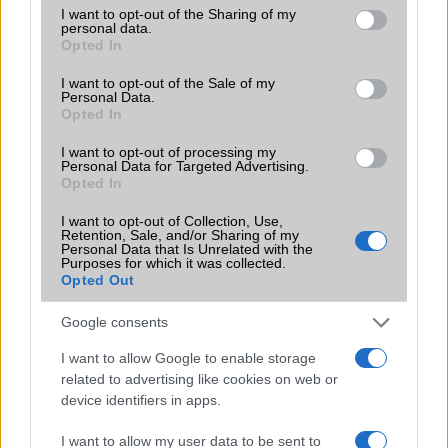
not limited to your visit or usage behaviour. You may click to
I want to opt-out of the Sharing of my
Flight mode
Nincs
personal data.
grant or deny consent to Google and its third-party tags to
Opted In
use your data for below specified purposes in below Google
Terület
Globális
consent section.
I want to opt-out of the Sale of my
Personal Data.
Funkciók
Nincs
Opted In
Brand
SmartWatch
I want to opt-out of processing my
Personal Data for Targeted Advertising.
Védelem
5 ATM-ig vízálló
Opted In
Limited Edition
Nincs
I want to opt-out of Collection, Use,
Retention, Sale, and/or Sharing of my
SAR
0,00
Personal Data that Is Unrelated with the
Purposes for which it was collected.
N/A = Nincs adat. Legutóbbi frissítés: 2026-07-13 19:00:00
Opted Out
Google consents
I want to allow Google to enable storage
related to advertising like cookies on web or
device identifiers in apps.
Új és Használt GSM kiemelt ajánlatok
I want to allow my user data to be sent to