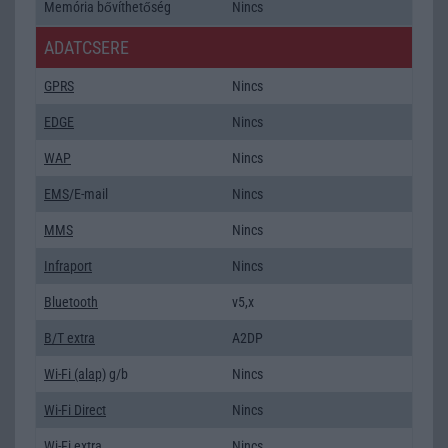
Memória bővíthetőség
Nincs
ADATCSERE
GPRS
Nincs
EDGE
Nincs
WAP
Nincs
EMS
/E-mail
Nincs
MMS
Nincs
Infraport
Nincs
Bluetooth
v5,x
B/T extra
A2DP
Wi-Fi (alap)
g/b
Nincs
Wi-Fi Direct
Nincs
Wi-Fi extra
Nincs