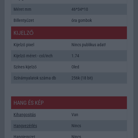
Méret mm
46*34*10
Billentyűzet
óra gombok
KIJELZŐ
Kijelző pixel
Nincs publikus adat!
Kijelző méret - col/inch
1.74
Színes kijelző
Oled
Színárnyalatok száma db
256k (18 bit)
HANG ÉS KÉP
Kihangositás
Van
Hangvezérlés
Nincs
Hangjegyzet
Nincs