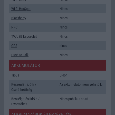
Wi-Fi HotSpot
Nincs
Blackberry
Nincs
NFC
Nincs
TV/USB kapcsolat
Nincs
GPS
nincs
Push to Talk
Nincs
AKKUMULÁTOR
Típus
Li-Ion
Készenléti idő h /
Az akkumulátor nem vehetõ ki!
Cserélhetőség
Beszélgetési idő h /
Nincs publikus adat!
Gyorstöltés
ALKALMAZÁSOK ÉS ÉRZÉKELŐK