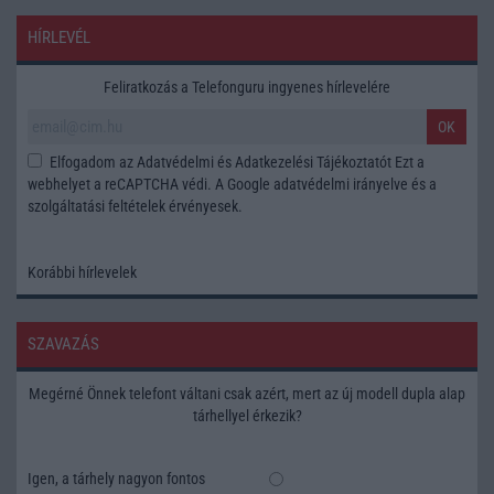
HÍRLEVÉL
Feliratkozás a Telefonguru ingyenes hírlevelére
OK
Elfogadom az
Adatvédelmi és Adatkezelési Tájékoztatót
Ezt a
webhelyet a reCAPTCHA védi. A Google
adatvédelmi irányelve
és a
szolgáltatási feltételek
érvényesek.
Korábbi hírlevelek
SZAVAZÁS
Megérné Önnek telefont váltani csak azért, mert az új modell dupla alap
tárhellyel érkezik?
Igen, a tárhely nagyon fontos