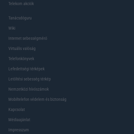
Telekom akciók
Tanácsdóguru
Wiki
Internet sebességmérő
Virtuális valóság
Telefonkönyvek
Lefedettségi térképek
Letöltési sebesség térkép
Nemzetközi hívószámok
Mobiltelefon védelem és biztonság
Kapcsolat
Médiaajánlat
Impresszum