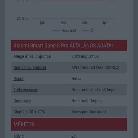
21 999
jan
feb
már
ápr
Új
Használt
Xiaomi Smart Band 8 Pro ÁLTALÁNOS ADATAI
Megjelenés időpontja
2023 augusztus
Operációs rendszer
AW3 (Android Wear OS v3,x)
RotaS
Nincs
Frekvenciasáv
Nem mobil (hálózat) képes!
Generáció
Nem mobil képes!
ChipSet
,
CPU
,
GPU
Nincs publikus adat!
MÉRETEK
Súly g
23