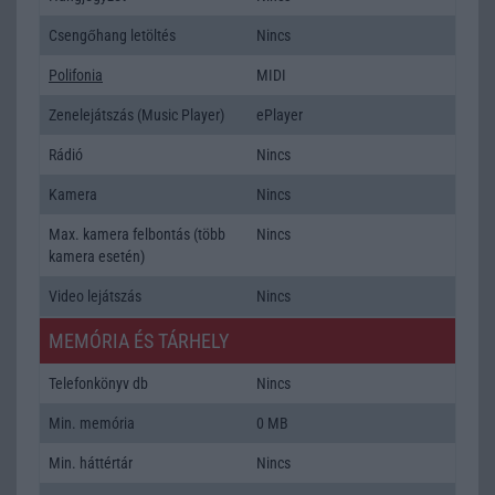
Csengőhang letöltés
Nincs
Polifonia
MIDI
Zenelejátszás (Music Player)
ePlayer
Rádió
Nincs
Kamera
Nincs
Max. kamera felbontás (több
Nincs
kamera esetén)
Video lejátszás
Nincs
MEMÓRIA ÉS TÁRHELY
Telefonkönyv db
Nincs
Min. memória
0 MB
Min. háttértár
Nincs