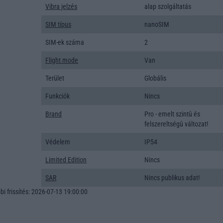
Vibra jelzés
alap szolgáltatás
SIM típus
nanoSIM
SIM-ek száma
2
Flight mode
Van
Terület
Globális
Funkciók
Nincs
Brand
Pro - emelt szintû és
felszereltségû változat!
Védelem
IP54
Limited Edition
Nincs
SAR
Nincs publikus adat!
i frissítés: 2026-07-13 19:00:00