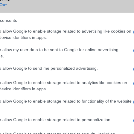
Out
Wi-Fi Direct
Van
Wi-Fi extra
Nincs
consents
Wi-Fi HotSpot
alap szolgáltatás
o allow Google to enable storage related to advertising like cookies on
evice identifiers in apps.
Blackberry
Nincs
o allow my user data to be sent to Google for online advertising
NFC
területenként változó
s.
TV/USB kapcsolat
OtG (On-the-Go USB)
to allow Google to send me personalized advertising.
GPS
aGPS (USA), Glonass (Orosz)
BDS (Kína), Galileo (EU), QZ
o allow Google to enable storage related to analytics like cookies on
(Japán)
evice identifiers in apps.
Push to Talk
Nincs
o allow Google to enable storage related to functionality of the website
AKKUMULÁTOR
Típus
Li-Polimer
o allow Google to enable storage related to personalization.
Készenléti idő h /
Az akkumulátor nem vehetõ 
Cserélhetőség
o allow Google to enable storage related to security, including