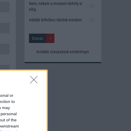
Nem, nekem a mostani tárhely is
elég
Inkább felhőben tárolok mindent
Korábbi szavazások eredményei
sonal or
ection to
ou may
 personal
out of the
 downstream