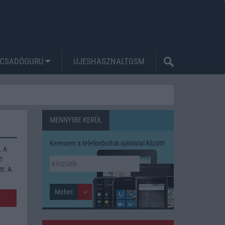
CSADÓGURU
UJESHASZNALTGSM
MENNYIBE KERÜL
Keressen a telefonboltok ajánlatai között!
. A
31
tt. A