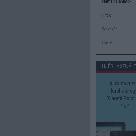
Kiemelt ajánlatok
Hírek
Szavazás
Linkek
ÚJÉSHASZNÁL
Hol és mennyi
kapható eg
Xiaomi Poco
Pro?