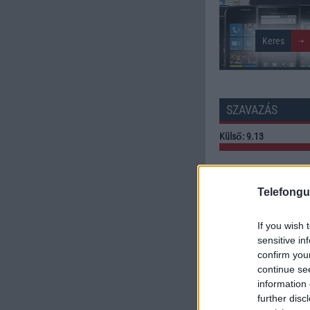
SZAVAZÁS
Külső: 9.13
Tudás: 9.20
Telefongu
Minőség: 8.33
If you wish 
sensitive in
Értékelés: 8.89 | Szavazato
confirm you
Szavazzon Ön is!
continue se
information 
further disc