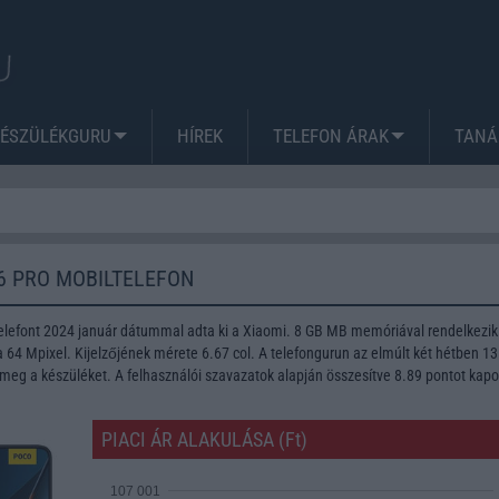
KÉSZÜLÉKGURU
HÍREK
TELEFON ÁRAK
TANÁ
6 PRO MOBILTELEFON
elefont 2024 január dátummal adta ki a Xiaomi. 8 GB MB memóriával rendelkezik
64 Mpixel. Kijelzőjének mérete 6.67 col. A telefongurun az elmúlt két hétben 1
meg a készüléket. A felhasználói szavazatok alapján összesítve 8.89 pontot kapo
PIACI ÁR ALAKULÁSA (Ft)
107 001