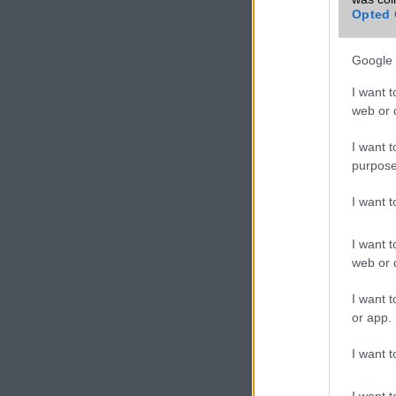
Opted 
Google 
I want t
web or d
I want t
purpose
I want 
I want t
web or d
I want t
or app.
I want t
I want t