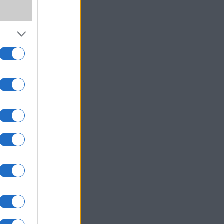
,
SS
ki!