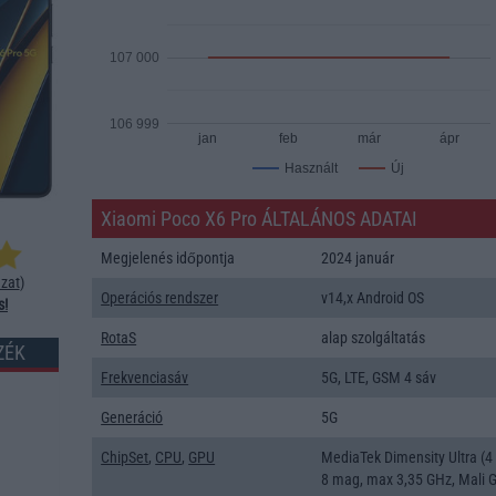
107 000
106 999
jan
feb
már
ápr
Új
Használt
Xiaomi Poco X6 Pro ÁLTALÁNOS ADATAI
Megjelenés időpontja
2024 január
zat
)
Operációs rendszer
v14,x Android OS
s!
RotaS
alap szolgáltatás
ZÉK
Frekvenciasáv
5G, LTE, GSM 4 sáv
Generáció
5G
ChipSet
,
CPU
,
GPU
MediaTek Dimensity Ultra (4
8 mag, max 3,35 GHz, Mali 