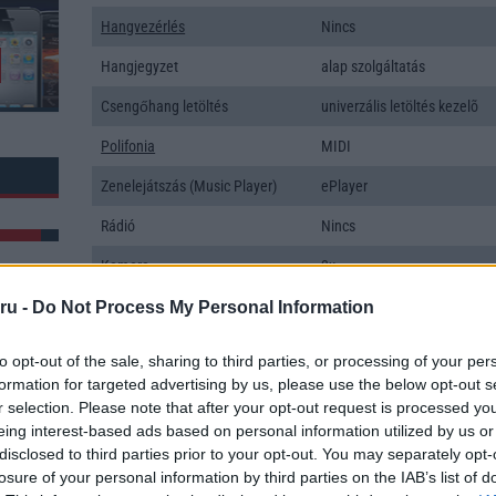
Hangvezérlés
Nincs
Hangjegyzet
alap szolgáltatás
Csengőhang letöltés
univerzális letöltés kezelõ
Polifonia
MIDI
Zenelejátszás (Music Player)
ePlayer
Rádió
Nincs
Kamera
3x
Max. kamera felbontás (több
64 Mpixel
ru -
Do Not Process My Personal Information
kamera esetén)
to opt-out of the sale, sharing to third parties, or processing of your per
Video lejátszás
4K UHD lejátszó
formation for targeted advertising by us, please use the below opt-out s
k: 15
r selection. Please note that after your opt-out request is processed y
MEMÓRIA ÉS TÁRHELY
eing interest-based ads based on personal information utilized by us or
Telefonkönyv db
dinamikus
disclosed to third parties prior to your opt-out. You may separately opt-
losure of your personal information by third parties on the IAB’s list of
Min. memória
8 GB