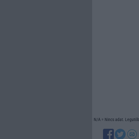
N/A = Nincs adat. Legutóbb