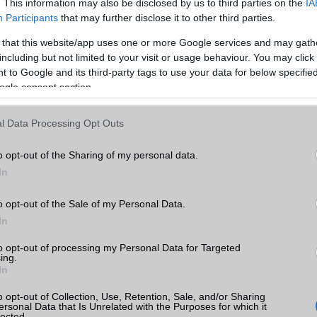
. This information may also be disclosed by us to third parties on the
IA
Participants
that may further disclose it to other third parties.
Min. háttértár
256 GB
 that this website/app uses one or more Google services and may gath
Memória bővíthetőség
Nincs
including but not limited to your visit or usage behaviour. You may click 
 X6
yek,
 to Google and its third-party tags to use your data for below specifi
ADATCSERE
k
ogle consent section.
GPRS
Van
tás
l Data Processing Opt Outs
kkal
EDGE
Van
WAP
5HTML
o opt-out of the Sharing of my personal data.
 X6
In
EMS
/E-mail
push eMail
o opt-out of the Sale of my Personal Data.
MMS
Nincs
In
Infraport
területenként változó
mi
to opt-out of processing my Personal Data for Targeted
Bluetooth
v5,x
ing.
ok
In
B/T extra
LE, A2DP
o opt-out of Collection, Use, Retention, Sale, and/or Sharing
ersonal Data that Is Unrelated with the Purposes for which it
Wi-Fi (alap)
g/b
v6 (ax)
lected.