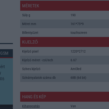
MÉRETEK
Súly g
190
Méret mm
161*75*9
Billentyűzet
touchscreen
KIJELZŐ
Kijelző pixel
1220*2712
TGSM
Kijelző méret - col/inch
6.67
ért
Színes kijelző
AmOled
y
Színárnyalatok száma db
68B (64 bit)
 X6
HANG ÉS KÉP
Kihangositás
Van