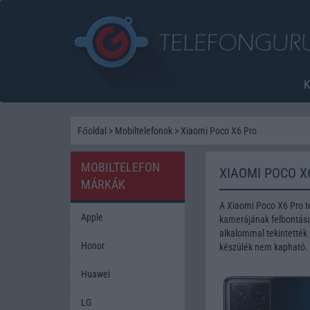
Főoldal
>
Mobiltelefonok
>
Xiaomi Poco X6 Pro
MOBILTELEFON
XIAOMI POCO X
MÁRKÁK
A Xiaomi Poco X6 Pro t
Apple
kamerájának felbontása 
alkalommal tekintették 
Honor
készülék nem kapható.
Huawei
LG