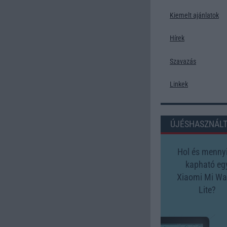
Kiemelt ajánlatok
Hírek
Szavazás
Linkek
ÚJÉSHASZNÁL
Hol és mennyi
kapható eg
Xiaomi Mi Wa
Lite?