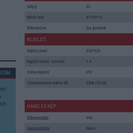
Súly g
35
Méret mm
41*35*12
Billentyűzet
óra gombok
KIJELZŐ
Kijelző pixel
320*320
Kijelző méret - col/inch
1.4
TGSM
Színes kijelző
IPS
Színárnyalatok száma db
256k (18 bit)
ért
y
tch
HANG ÉS KÉP
Kihangositás
Van
Hangvezérlés
Nincs