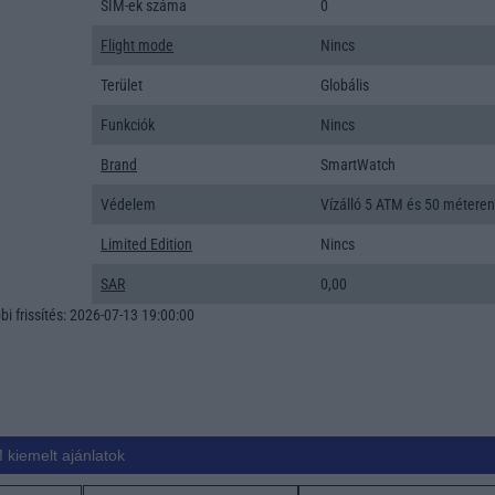
SIM-ek száma
0
Flight mode
Nincs
Terület
Globális
Funkciók
Nincs
Brand
SmartWatch
Védelem
Vízálló 5 ATM és 50 métere
Limited Edition
Nincs
SAR
0,00
i frissítés: 2026-07-13 19:00:00
 kiemelt ajánlatok