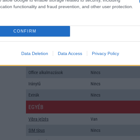
ALKALMAZÁSOK ÉS ÉRZÉKELŐK
cation functionality and fraud prevention, and other user protection.
Java
Nincs
Flash
/
Ujjlenyomat olvasó
Nincs
CONFIRM
SNS integráció
Nincs
Organizer
Nincs
Data Deletion
Data Access
Privacy Policy
T9 szótár
Nincs
Office alkalmazások
Nincs
Iránytũ
Nincs
Extrák
Nincs
EGYÉB
Vibra jelzés
Van
SIM típus
Nincs