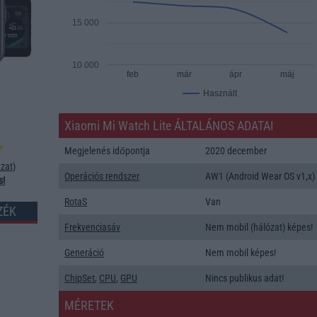
15 000
10 000
feb
már
ápr
máj
Használt
Xiaomi Mi Watch Lite ÁLTALÁNOS ADATAI
Megjelenés időpontja
2020 december
zat
)
Operációs rendszer
AW1 (Android Wear OS v1,x)
s!
RotaS
Van
ZÉK
Frekvenciasáv
Nem mobil (hálózat) képes!
Generáció
Nem mobil képes!
ChipSet
,
CPU
,
GPU
Nincs publikus adat!
MÉRETEK