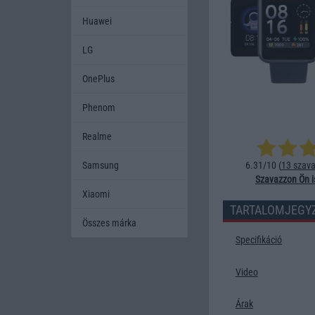
Huawei
LG
OnePlus
Phenom
Realme
Samsung
6.31/10 (
13 szava
Szavazzon Ön i
Xiaomi
TARTALOMJEGY
Összes márka
Specifikáció
Video
Árak