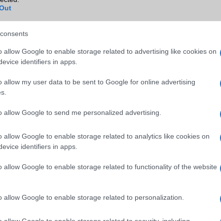
Out
Wi-Fi extra
Nincs
Wi-Fi HotSpot
Nincs
consents
Blackberry
Nincs
o allow Google to enable storage related to advertising like cookies on
evice identifiers in apps.
NFC
Nincs
TV/USB kapcsolat
Nincs
o allow my user data to be sent to Google for online advertising
s.
GPS
aGPS (USA), Glonass (Orosz)
to allow Google to send me personalized advertising.
Push to Talk
Nincs
AKKUMULÁTOR
o allow Google to enable storage related to analytics like cookies on
evice identifiers in apps.
Típus
Li-Ion
o allow Google to enable storage related to functionality of the website
Készenléti idő h /
Az akkumulátor nem vehetõ 
Cserélhetőség
o allow Google to enable storage related to personalization.
Beszélgetési idő h /
Nincs publikus adat!
Gyorstöltés
o allow Google to enable storage related to security, including