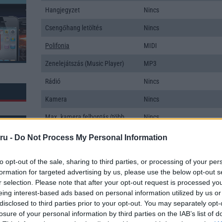
Hangjegyzet
Nincs
Csengőhang letöltés
Nincs
Polifonia
MIDI
Zenelejátszás (Music Player)
MP3
Rádió
Nincs
Kamera
Nincs
Max. kamera felbontás (több
Nincs
kamera esetén)
ru -
Do Not Process My Personal Information
Video lejátszás
Nincs
to opt-out of the sale, sharing to third parties, or processing of your per
MEMÓRIA ÉS TÁRHELY
formation for targeted advertising by us, please use the below opt-out s
r selection. Please note that after your opt-out request is processed y
Telefonkönyv db
Nincs
k: 13
eing interest-based ads based on personal information utilized by us or
Min. memória
1 GB
disclosed to third parties prior to your opt-out. You may separately opt-
losure of your personal information by third parties on the IAB’s list of
Min. háttértár
Nincs