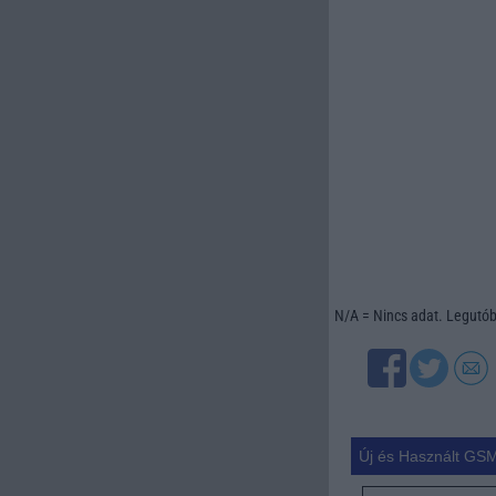
N/A = Nincs adat. Legutóbb
Új és Használt GSM