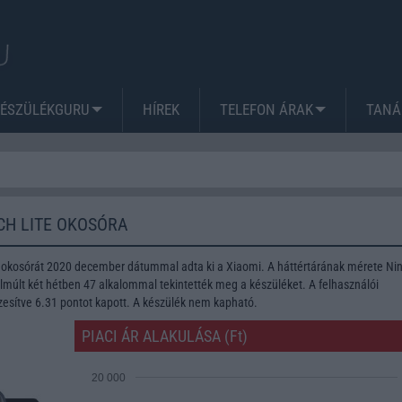
KÉSZÜLÉKGURU
HÍREK
TELEFON ÁRAK
TANÁ
CH LITE OKOSÓRA
 okosórát 2020 december dátummal adta ki a Xiaomi. A háttértárának mérete Ni
lmúlt két hétben 47 alkalommal tekintették meg a készüléket. A felhasználói
zesítve 6.31 pontot kapott. A készülék nem kapható.
PIACI ÁR ALAKULÁSA (Ft)
20 000