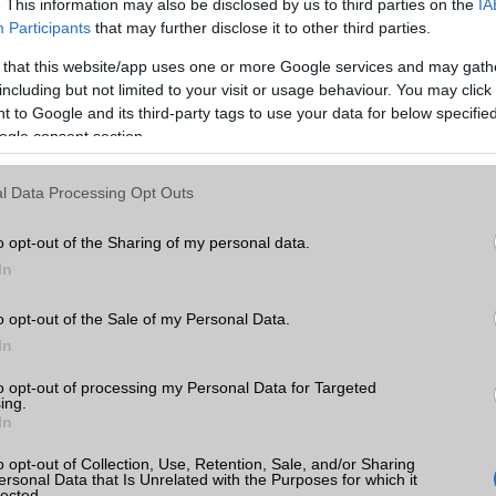
. This information may also be disclosed by us to third parties on the
IA
Participants
that may further disclose it to other third parties.
Memória bővíthetőség
Nincs
 that this website/app uses one or more Google services and may gath
ADATCSERE
including but not limited to your visit or usage behaviour. You may click 
 to Google and its third-party tags to use your data for below specifi
GPRS
Nincs
atch
ogle consent section.
yek,
k
EDGE
Nincs
l Data Processing Opt Outs
WAP
Nincs
tás
kkal
EMS
/E-mail
eMail
o opt-out of the Sharing of my personal data.
In
atch
MMS
Nincs
Infraport
Nincs
o opt-out of the Sale of my Personal Data.
In
Bluetooth
v5,x
to opt-out of processing my Personal Data for Targeted
B/T extra
A2DP
ing.
mi
In
Wi-Fi (alap)
g/b
Nincs
o opt-out of Collection, Use, Retention, Sale, and/or Sharing
Wi-Fi Direct
Nincs
ersonal Data that Is Unrelated with the Purposes for which it
lected.