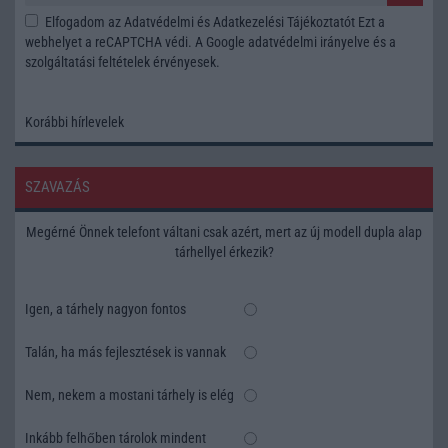
Elfogadom az
Adatvédelmi és Adatkezelési Tájékoztatót
Ezt a
webhelyet a reCAPTCHA védi. A Google
adatvédelmi irányelve
és a
szolgáltatási feltételek
érvényesek.
Korábbi hírlevelek
SZAVAZÁS
Megérné Önnek telefont váltani csak azért, mert az új modell dupla alap
tárhellyel érkezik?
Igen, a tárhely nagyon fontos
Talán, ha más fejlesztések is vannak
Nem, nekem a mostani tárhely is elég
Inkább felhőben tárolok mindent