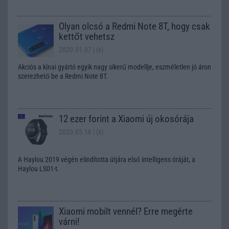
Olyan olcsó a Redmi Note 8T, hogy csak
kettőt vehetsz
2020.01.07
| (x)
Akciós a kínai gyártó egyik nagy sikerű modellje, eszméletlen jó áron
szerezhető be a Redmi Note 8T.
12 ezer forint a Xiaomi új okosórája
2020.05.16
| (x)
A Haylou 2019 végén elindította útjára első intelligens óráját, a
Haylou LS01-t.
Xiaomi mobilt vennél? Erre megérte
várni!