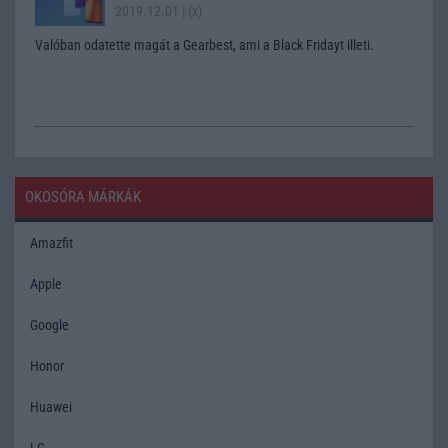
2019.12.01
| (x)
Valóban odatette magát a Gearbest, ami a Black Fridayt illeti.
OKOSÓRA MÁRKÁK
Amazfit
Apple
Google
Honor
Huawei
LG