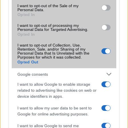
Brand
SmartWatch
consent section.
I want to opt-out of the Sale of my
Personal Data.
Védelem
IP69k
Opted In
Limited Edition
Nincs
I want to opt-out of processing my
Personal Data for Targeted Advertising.
SAR
Nincs publikus adat!
Opted In
N/A = Nincs adat. Legutóbbi frissítés: 2026-07-13 19:00:00
I want to opt-out of Collection, Use,
Retention, Sale, and/or Sharing of my
Personal Data that Is Unrelated with the
Purposes for which it was collected.
Opted Out
Google consents
I want to allow Google to enable storage
Új és Használt GSM kiemelt ajánlatok
related to advertising like cookies on web or
device identifiers in apps.
Xiaomi 15
I want to allow my user data to be sent to
Google for online advertising purposes.
I want to allow Google to send me