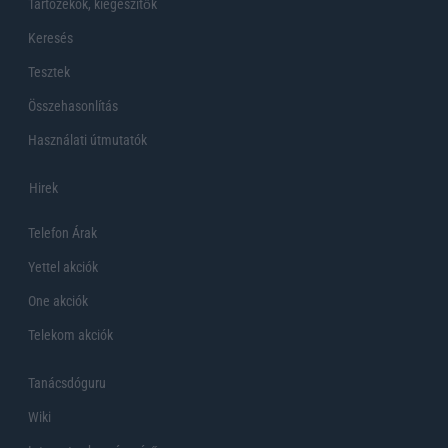
Tartozékok, kiegeszítők
Keresés
Tesztek
Összehasonlítás
Használati útmutatók
Hirek
Telefon Árak
Yettel akciók
One akciók
Telekom akciók
Tanácsdóguru
Wiki