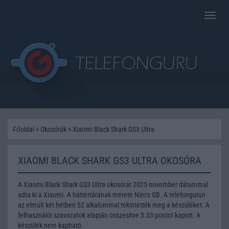
Toggle
naviga
Főoldal
>
Okosórák
>
Xiaomi Black Shark GS3 Ultra
XIAOMI BLACK SHARK GS3 ULTRA OKOSÓRA
A Xiaomi Black Shark GS3 Ultra okosórát 2025 november dátummal
adta ki a Xiaomi. A háttértárának mérete Nincs GB. A telefongurun
az elmúlt két hétben 52 alkalommal tekintették meg a készüléket. A
felhasználói szavazatok alapján összesítve 5.33 pontot kapott. A
készülék nem kapható.