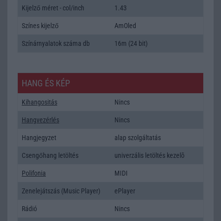
Kijelző méret - col/inch
1.43
Színes kijelző
AmOled
Színárnyalatok száma db
16m (24 bit)
HANG ÉS KÉP
Kihangositás
Nincs
Hangvezérlés
Nincs
Hangjegyzet
alap szolgáltatás
Csengőhang letöltés
univerzális letöltés kezelõ
Polifonia
MIDI
Zenelejátszás (Music Player)
ePlayer
Rádió
Nincs