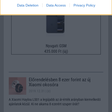
Data Deletion
Data Access
Privacy Policy
Nyugati GSM
435.000 Ft (új)
Előrendelésben 8 ezer forint az új
Xiaomi okosóra
2019.12.31
| (x)
A Xiaomi Haylou LS01 a legújabb az ár-érték arányban kiemelkedő
ajánlatok közül. Ki ne akarna 8 ezerért szuper órát?