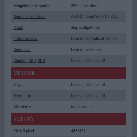
Megjelenés időpontja
2025 november
Operációs rendszer
AW3 (Android Wear OS v3,x)
RotaS
alap szolgáltatás
Frekvenciasáv
Nem mobil (hálózat) képes!
Generáció
Nem mobil képes!
ChipSet
,
CPU
,
GPU
Nincs publikus adat!
MÉRETEK
Súly g
Nincs publikus adat!
Méret mm
Nincs publikus adat!
Billentyűzet
touchscreen
KIJELZŐ
Kijelző pixel
466*466