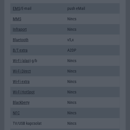
EMS
/E-mail
push eMail
MMS
Nincs
Infraport
Nincs
Bluetooth
v5,x
B/T extra
A2DP
Wi-Fi (alap)
g/b
Nincs
Wi-Fi Direct
Nincs
Wi-Fi extra
Nincs
Wi-Fi HotSpot
Nincs
Blackberry
Nincs
NFC
Nincs
TV/USB kapcsolat
Nincs