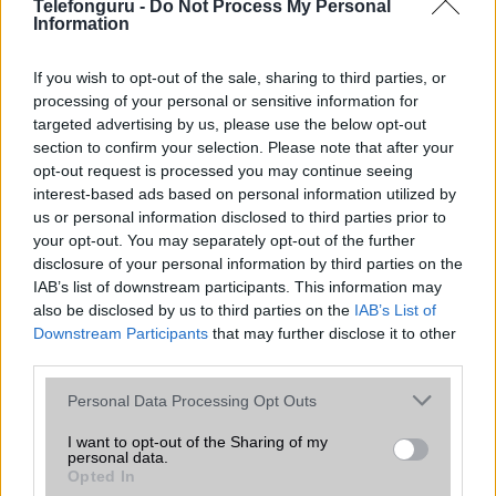
Telefonguru -
Do Not Process My Personal
Organizer
alap szolgáltatás
Information
T9 szótár
alkalmazás független szótár
If you wish to opt-out of the sale, sharing to third parties, or
Office alkalmazások
alap szolgáltatás
processing of your personal or sensitive information for
targeted advertising by us, please use the below opt-out
Iránytũ
ecompass
section to confirm your selection. Please note that after your
opt-out request is processed you may continue seeing
Extrák
Nincs
interest-based ads based on personal information utilized by
us or personal information disclosed to third parties prior to
EGYÉB
your opt-out. You may separately opt-out of the further
disclosure of your personal information by third parties on the
Vibra jelzés
alap szolgáltatás
IAB’s list of downstream participants. This information may
SIM típus
Nincs
also be disclosed by us to third parties on the
IAB’s List of
Downstream Participants
that may further disclose it to other
SIM-ek száma
0
third parties.
Flight mode
Nincs
Please note that this website/app uses one or more Google
Personal Data Processing Opt Outs
services and may gather and store information including but
Terület
Globális
not limited to your visit or usage behaviour. You may click to
I want to opt-out of the Sharing of my
personal data.
grant or deny consent to Google and its third-party tags to
Funkciók
5 ATM-ig vízálló!
Opted In
use your data for below specified purposes in below Google