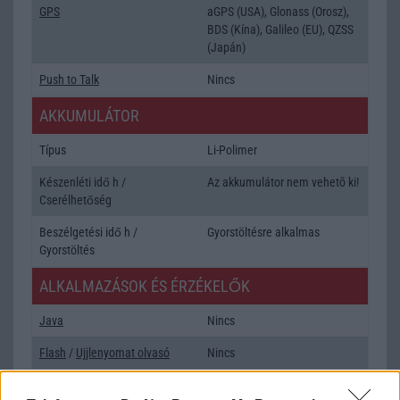
GPS
aGPS (USA), Glonass (Orosz),
BDS (Kína), Galileo (EU), QZSS
(Japán)
Push to Talk
Nincs
AKKUMULÁTOR
Típus
Li-Polimer
Készenléti idő h /
Az akkumulátor nem vehetõ ki!
Cserélhetőség
Beszélgetési idő h /
Gyorstöltésre alkalmas
Gyorstöltés
ALKALMAZÁSOK ÉS ÉRZÉKELŐK
Java
Nincs
Flash
/
Ujjlenyomat olvasó
Nincs
SNS integráció
alap szolgáltatás