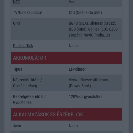
NFC
Van
TV/USB kapcsolat
OtG (On-the-Go USB)
GPS
aGPS (USA), Glonass (Orosz),
BDS (Kína), Galileo (EU), QZSS
(Japán), NavIC (India, új)
Push to Talk
Nincs
AKKUMULÁTOR
Típus
Li-Polimer
Készenléti idő h /
Visszatöltésre alkalmas
Cserélhetőség
(Power Bank)
Beszélgetési idő h /
120W-os gyorstöltés
Gyorstöltés
ALKALMAZÁSOK ÉS ÉRZÉKELŐK
Java
Nincs