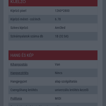
KIJELZŐ
Kijelző pixel
1260*2800
Kijelző méret - col/inch
6.78
Színes kijelző
AmOled
Színárnyalatok száma db
1B (32 bit)
HANG ÉS KÉP
Kihangositás
Van
Hangvezérlés
Nincs
Hangjegyzet
alap szolgáltatás
Csengőhang letöltés
univerzális letöltés kezelõ
Polifonia
MIDI