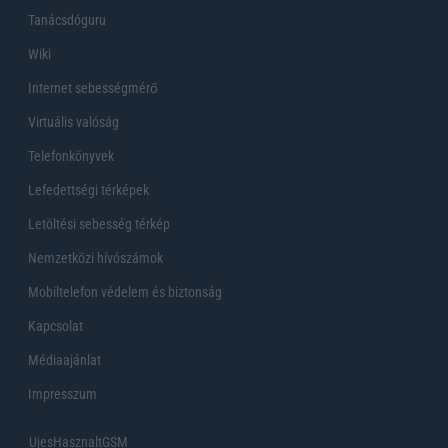
Tanácsdóguru
Wiki
Internet sebességmérő
Virtuális valóság
Telefonkönyvek
Lefedettségi térképek
Letöltési sebesség térkép
Nemzetközi hívószámok
Mobiltelefon védelem és biztonság
Kapcsolat
Médiaajánlat
Impresszum
UjesHasznaltGSM