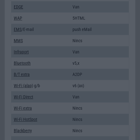
EDGE
Van
WAP
5HTML
EMS
/E-mail
push eMail
MMS
Nincs
Infraport
Van
Bluetooth
v5,x
B/T extra
A2DP
Wi-Fi (alap)
g/b
v6 (ax)
Wi-Fi Direct
Van
Wi-Fi extra
Nincs
Wi-Fi HotSpot
Nincs
Blackberry
Nincs