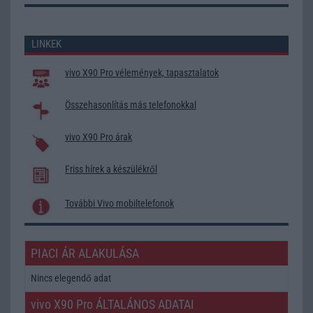
LINKEK
vivo X90 Pro vélemények, tapasztalatok
Összehasonlítás más telefonokkal
vivo X90 Pro árak
Friss hírek a készülékről
További Vivo mobiltelefonok
PIACI ÁR ALAKULÁSA
Nincs elegendő adat
vivo X90 Pro ÁLTALÁNOS ADATAI