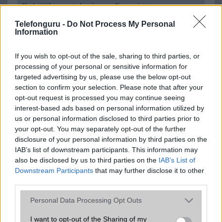
Flash
/
Ujjlenyomat olvasó
Fingerprint sensor
Telefonguru -
SNS integráció
Do Not Process My Personal
alap szolgáltatás
Information
Organizer
alap szolgáltatás
If you wish to opt-out of the sale, sharing to third parties, or
T9 szótár
alkalmazás független szótár
processing of your personal or sensitive information for
targeted advertising by us, please use the below opt-out
Office alkalmazások
alap szolgáltatás
section to confirm your selection. Please note that after your
Iránytũ
ecompass
opt-out request is processed you may continue seeing
interest-based ads based on personal information utilized by
Extrák
24-bit/192kHz audio
us or personal information disclosed to third parties prior to
your opt-out. You may separately opt-out of the further
EGYÉB
disclosure of your personal information by third parties on the
IAB’s list of downstream participants. This information may
Vibra jelzés
alap szolgáltatás
also be disclosed by us to third parties on the
IAB’s List of
SIM típus
nanoSIM
Downstream Participants
that may further disclose it to other
third parties.
SIM-ek száma
2
Please note that this website/app uses one or more Google
Personal Data Processing Opt Outs
Flight mode
Van
services and may gather and store information including but
not limited to your visit or usage behaviour. You may click to
I want to opt-out of the Sharing of my