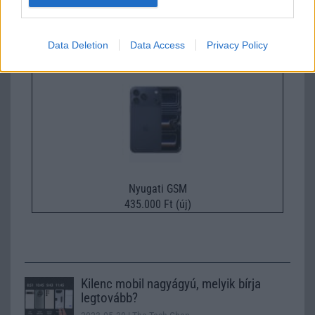
Nelly GSM
350.000 Ft (új)
Data Deletion
Data Access
Privacy Policy
Apple iPhone 17 Pro
Nyugati GSM
435.000 Ft (új)
Kilenc mobil nagyágyú, melyik bírja
legtovább?