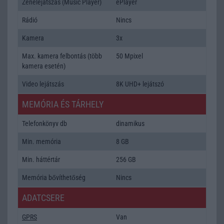
Zenelejátszás (Music Player)
ePlayer
Rádió
Nincs
Kamera
3x
Max. kamera felbontás (több
50 Mpixel
kamera esetén)
Video lejátszás
8K UHD+ lejátszó
MEMÓRIA ÉS TÁRHELY
Telefonkönyv db
dinamikus
Min. memória
8 GB
Min. háttértár
256 GB
Memória bővíthetőség
Nincs
ADATCSERE
GPRS
Van