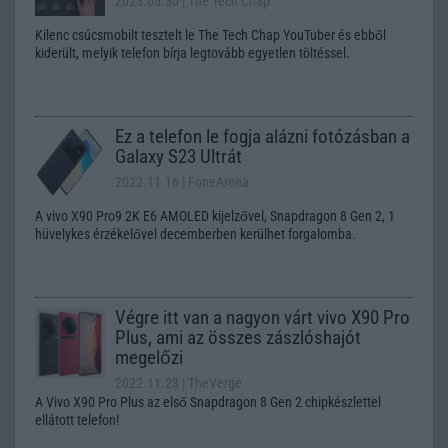
2023.05.30
| The Tech Chap
Kilenc csúcsmobilt tesztelt le The Tech Chap YouTuber és ebből
kiderült, melyik telefon bírja legtovább egyetlen töltéssel.
Ez a telefon le fogja alázni fotózásban a
Galaxy S23 Ultrát
2022.11.16
| FoneArena
A vivo X90 Pro9 2K E6 AMOLED kijelzővel, Snapdragon 8 Gen 2, 1
hüvelykes érzékelővel decemberben kerülhet forgalomba.
Végre itt van a nagyon várt vivo X90 Pro
Plus, ami az összes zászlóshajót
megelőzi
2022.11.23
| TheVerge
A Vivo X90 Pro Plus az első Snapdragon 8 Gen 2 chipkészlettel
ellátott telefon!