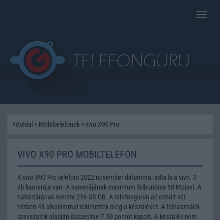
Toggle
naviga
Főoldal
>
Mobiltelefonok
>
vivo X90 Pro
VIVO X90 PRO MOBILTELEFON
A vivo X90 Pro telefont 2022 november dátummal adta ki a vivo. 3
db kamerája van. A kamerájának maximum felbontása 50 Mpixel. A
háttértárának mérete 256 GB GB. A telefongurun az elmúlt két
hétben 43 alkalommal tekintették meg a készüléket. A felhasználói
szavazatok alapján összesítve 7.50 pontot kapott. A készülék nem