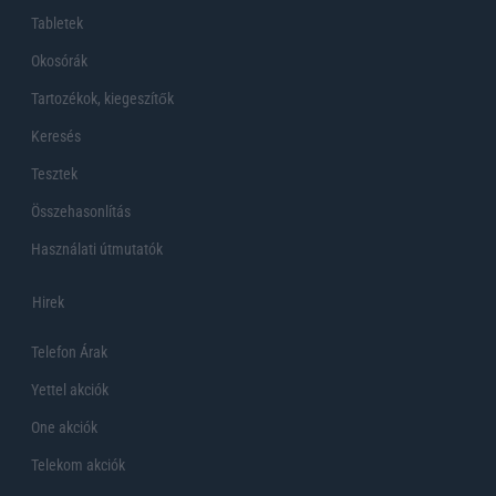
Tabletek
Okosórák
Tartozékok, kiegeszítők
Keresés
Tesztek
Összehasonlítás
Használati útmutatók
Hirek
Telefon Árak
Yettel akciók
One akciók
Telekom akciók