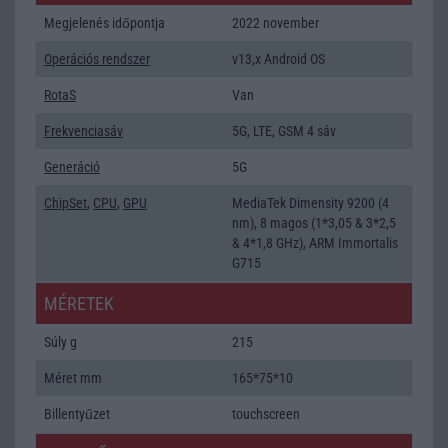
Megjelenés időpontja
2022 november
Operációs rendszer
v13,x Android OS
RotaS
Van
Frekvenciasáv
5G, LTE, GSM 4 sáv
Generáció
5G
ChipSet
,
CPU
,
GPU
MediaTek Dimensity 9200 (4
nm), 8 magos (1*3,05 & 3*2,5
& 4*1,8 GHz), ARM Immortalis
G715
MÉRETEK
Súly g
215
Méret mm
165*75*10
Billentyűzet
touchscreen