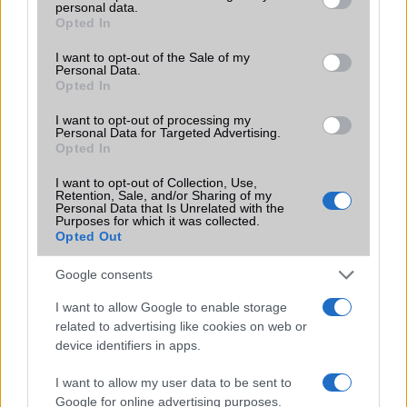
Terület
Globális
personal data.
grant or deny consent to Google and its third-party tags to
Opted In
use your data for below specified purposes in below Google
Funkciók
Nincs
consent section.
I want to opt-out of the Sale of my
Brand
Pro - emelt szintû és
Personal Data.
Opted In
felszereltségû változat!
Védelem
IP68
I want to opt-out of processing my
Personal Data for Targeted Advertising.
Opted In
Limited Edition
Nincs
I want to opt-out of Collection, Use,
SAR
Nincs publikus adat!
Retention, Sale, and/or Sharing of my
Personal Data that Is Unrelated with the
N/A = Nincs adat. Legutóbbi frissítés: 2026-07-13 19:00:00
Purposes for which it was collected.
Opted Out
Google consents
I want to allow Google to enable storage
related to advertising like cookies on web or
device identifiers in apps.
Új és Használt GSM kiemelt ajánlatok
I want to allow my user data to be sent to
Apple iPhone 15 Pro
Google for online advertising purposes.