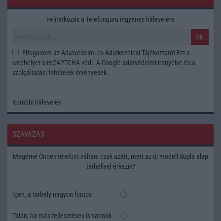
Feliratkozás a Telefonguru ingyenes hírlevelére
OK
Elfogadom az
Adatvédelmi és Adatkezelési Tájékoztatót
Ezt a
webhelyet a reCAPTCHA védi. A Google
adatvédelmi irányelve
és a
szolgáltatási feltételek
érvényesek.
Korábbi hírlevelek
SZAVAZÁS
Megérné Önnek telefont váltani csak azért, mert az új modell dupla alap
tárhellyel érkezik?
Igen, a tárhely nagyon fontos
Talán, ha más fejlesztések is vannak