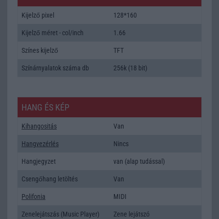
Kijelző pixel
128*160
Kijelző méret - col/inch
1.66
Színes kijelző
TFT
Színárnyalatok száma db
256k (18 bit)
HANG ÉS KÉP
Kihangositás
Van
Hangvezérlés
Nincs
Hangjegyzet
van (alap tudással)
Csengőhang letöltés
Van
Polifonia
MIDI
Zenelejátszás (Music Player)
Zene lejátszó