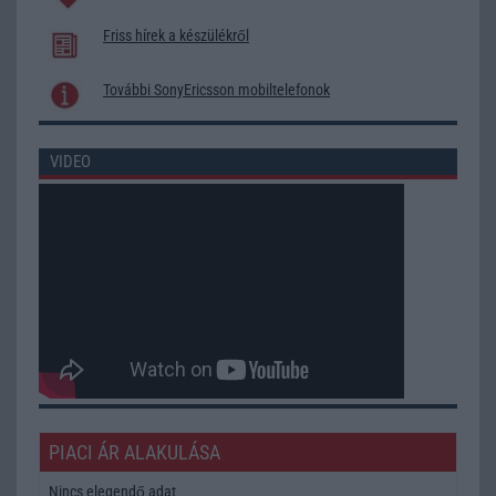
Friss hírek a készülékről
További SonyEricsson mobiltelefonok
VIDEO
PIACI ÁR ALAKULÁSA
Nincs elegendő adat