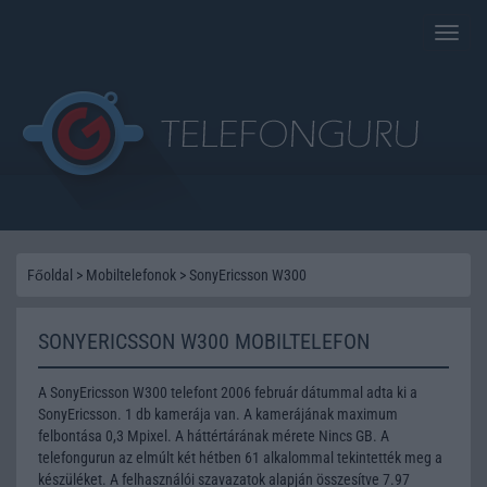
Toggle
naviga
Főoldal
>
Mobiltelefonok
>
SonyEricsson W300
SONYERICSSON W300 MOBILTELEFON
A SonyEricsson W300 telefont 2006 február dátummal adta ki a
SonyEricsson. 1 db kamerája van. A kamerájának maximum
felbontása 0,3 Mpixel. A háttértárának mérete Nincs GB. A
telefongurun az elmúlt két hétben 61 alkalommal tekintették meg a
készüléket. A felhasználói szavazatok alapján összesítve 7.97