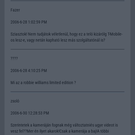
Fazer
2006-6-28 1:02:59 PM
Sziasztok! Nem tudjátok véletlenül, hogy ez a teló kizárólg T-Mobile-
os lesz-e, vagy netán kapható lesz más szolgáltatónál is?
????
2006-6-28 4:10:25 PM
Mi az a robbie williams limited edition ?
zsoló
2006-6-30 12:28:53 PM
Szerintetek a kameráján fognak még változtatniés ugye videot is
vesz fel??Mer én ilyet akarok!Csak a kamerája a baj!A többi