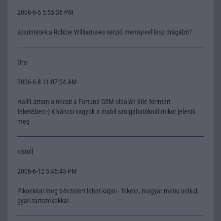
2006-6-5 5:55:36 PM
szerintetek a Robbie Williams-es verzió mennyivel lesz drágább?
Orsi
2006-6-8 11:07:04 AM
Hali!Láttam a telcsit a Fortuna GSM oldalán 60e forintért
feketében:-) Kíváncsi vagyok a mobil szolgáltatóknál mikor jelenik
meg
kistoll
2006-6-12 5:46:45 PM
Pikoeknal meg 64ezerert lehet kapni - fekete, magyar menu nelkul,
gyari tartozekokkal.