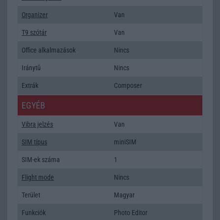
Organizer
Van
T9 szótár
Van
Office alkalmazások
Nincs
Iránytũ
Nincs
Extrák
Composer
EGYÉB
Vibra jelzés
Van
SIM típus
miniSIM
SIM-ek száma
1
Flight mode
Nincs
Terület
Magyar
Funkciók
Photo Editor