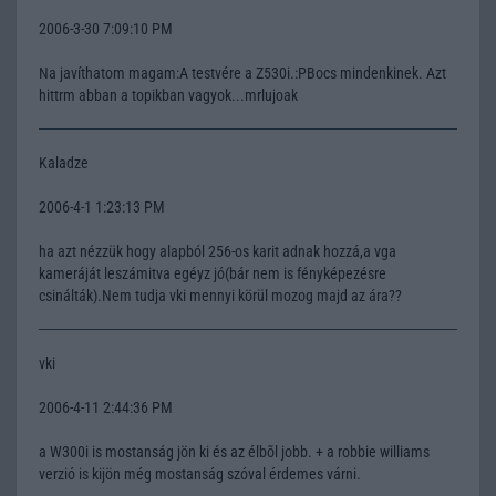
2006-3-30 7:09:10 PM
Na javíthatom magam:A testvére a Z530i.:PBocs mindenkinek. Azt
hittrm abban a topikban vagyok...mrlujoak
Kaladze
2006-4-1 1:23:13 PM
ha azt nézzük hogy alapból 256-os karit adnak hozzá,a vga
kameráját leszámitva egéyz jó(bár nem is fényképezésre
csinálták).Nem tudja vki mennyi körül mozog majd az ára??
vki
2006-4-11 2:44:36 PM
a W300i is mostanság jön ki és az élbõl jobb. + a robbie williams
verzió is kijön még mostanság szóval érdemes várni.