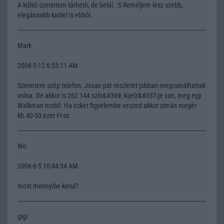
A külsô szerintem tûrhetô, de belül. :S Reméljem lesz szebb,
elegánsabb kivitel is ebbôl.
Mark
2006-5-12 6:53:11 AM
Szerintem szép telefon. Jóvan pár részletet jobban megcsinálhattak
volna. De akkor is 262 144 szín&#369; kijelz&#337;je van, meg egy
Walkman mobil. Ha ezket figyelembe veszed akkor simán megér
kb.40-50 ezer Ft-ot.
Wo
2006-6-5 10:44:34 AM
most mennyibe kerul?
gigi