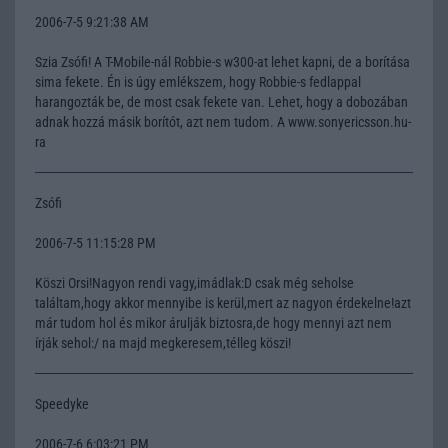
2006-7-5 9:21:38 AM
Szia Zsófi! A T-Mobile-nál Robbie-s w300-at lehet kapni, de a borítása
sima fekete. Én is úgy emlékszem, hogy Robbie-s fedlappal
harangozták be, de most csak fekete van. Lehet, hogy a dobozában
adnak hozzá másik borítót, azt nem tudom. A www.sonyericsson.hu-
ra
Zsófi
2006-7-5 11:15:28 PM
Köszi Orsi!Nagyon rendi vagy,imádlak:D csak még seholse
találtam,hogy akkor mennyibe is kerül,mert az nagyon érdekelne!azt
már tudom hol és mikor árulják biztosra,de hogy mennyi azt nem
írják sehol:/ na majd megkeresem,télleg köszi!
Speedyke
2006-7-6 6:03:21 PM