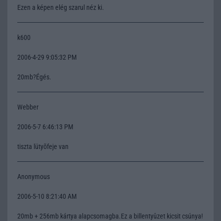
Ezen a képen elég szarul néz ki.
k600
2006-4-29 9:05:32 PM
20mb?Égés.
Webber
2006-5-7 6:46:13 PM
tiszta lütyõfeje van
Anonymous
2006-5-10 8:21:40 AM
20mb + 256mb kártya alapcsomagba.Ez a billentyûzet kicsit csúnya!