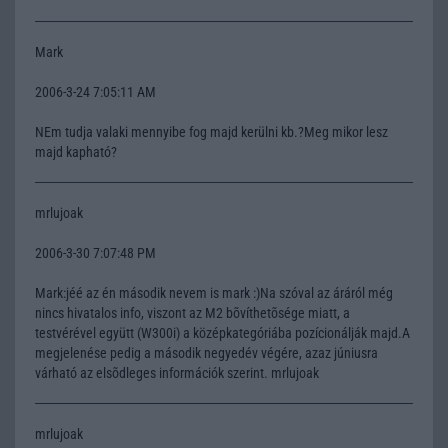
Mark
2006-3-24 7:05:11 AM
NEm tudja valaki mennyibe fog majd kerülni kb.?Meg mikor lesz
majd kapható?
mrlujoak
2006-3-30 7:07:48 PM
Mark:jéé az én második nevem is mark :)Na szóval az áráról még
nincs hivatalos info, viszont az M2 bõvíthetõsége miatt, a
testvérével együtt (W300i) a középkategóriába pozícionálják majd.A
megjelenése pedig a második negyedév végére, azaz júniusra
várható az elsõdleges információk szerint. mrlujoak
mrlujoak