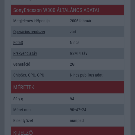
SonyEricsson W300 ÁLTALÁNOS ADATAI
Megjelenés időpontja
2006 február
Operációs rendszer
zárt
RotaS
Nincs
Frekvenciasáv
GSM 4 sáv
Generáció
2G
ChipSet
,
CPU
,
GPU
Nincs publikus adat!
MÉRETEK
Súly g
94
Méret mm
90*47*24
Billentyűzet
numpad
KIJELZŐ