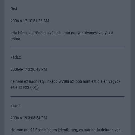
Orsi
2006-6-17 10:51:26 AM
szia H?ha, köszönöm a választ. már nagyon kíváncsi vagyok a
telóra.
FedEx
2006-6-17 2:26:48 PM
ne nem ez naon ratyi inkább W700i az jobb mint ezLola én vagyok
az els&#337; :-)))
kistoll
2006-6-19 3:08:54 PM
Hol van mar?? Ezen a heten jelenik meg, es mar hetfo delutan van.