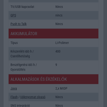
TV/USB kapcsolat
Nincs
GPS
nincs
Push to Talk
Nincs
AKKUMULÁTOR
Típus
Li-Polimer
Készenléti idő h /
400
Cserélhetőség
Beszélgetési idő h /
9
Gyorstöltés
ALKALMAZÁSOK ÉS ÉRZÉKELŐK
Java
2,x MIDP
Flash
/
Ujjlenyomat olvasó
Nincs
SNS integráció
Nincs