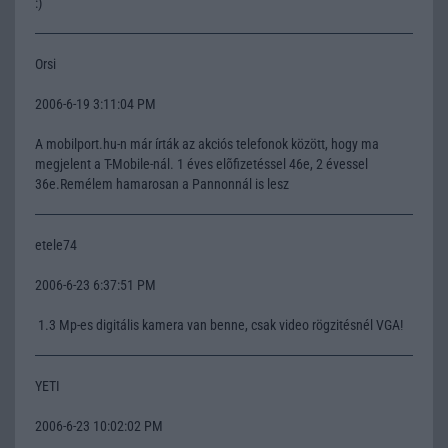
:)
Orsi
2006-6-19 3:11:04 PM
A mobilport.hu-n már írták az akciós telefonok között, hogy ma
megjelent a T-Mobile-nál. 1 éves elõfizetéssel 46e, 2 évessel
36e.Remélem hamarosan a Pannonnál is lesz
etele74
2006-6-23 6:37:51 PM
1.3 Mp-es digitális kamera van benne, csak video rögzitésnél VGA!
YETI
2006-6-23 10:02:02 PM