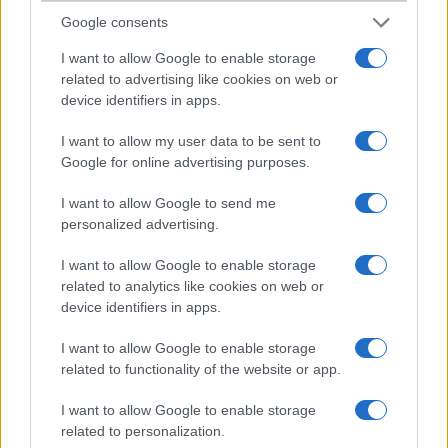
Dead
Google consents
2006-3-16 3:43:42 PM
I want to allow Google to enable storage
related to advertising like cookies on web or
Hát nekem nem jön be
device identifiers in apps.
I want to allow my user data to be sent to
nora
Google for online advertising purposes.
2006-3-16 5:58:07 PM
I want to allow Google to send me
Feketében jó. a sonyericsson.com on néztem. Ott többi adat is
personalized advertising.
megvan, nem lesz rossz sztem. Mi a rádiónál az RDS? Az mi, mert
nem tudom... :(
I want to allow Google to enable storage
related to analytics like cookies on web or
device identifiers in apps.
György
I want to allow Google to enable storage
2006-3-17 8:51:45 AM
related to functionality of the website or app.
nora:kiirja a rádióállomás nevét pl:danubius,sláger,stb....
I want to allow Google to enable storage
related to personalization.