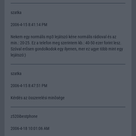
szatka
2006-4-15 8:41:14 PM
Nekem egy normális mp3 lejátszó kéne normális rádioval és az
min.: 20-25. Ez a telefon meg szerintem kb.: 40-50 ezer forint lesz.
Szóval erõsen gondolkodok egy ilyenen, mer ez ugye több mint egy
lejátszó:)
szatka
2006-4-15 8:47:51 PM
Kérdés az összerelési minõsége
z520ibestphone
2006-4-18 10:01:06 AM