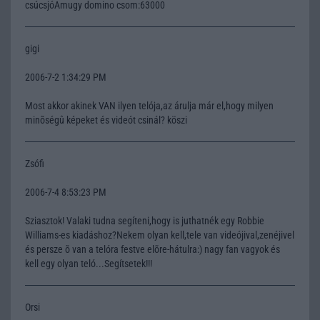
csúcsjóAmugy domino csom:63000
gigi
2006-7-2 1:34:29 PM
Most akkor akinek VAN ilyen telója,az árulja már el,hogy milyen
minõségû képeket és videót csinál? köszi
Zsófi
2006-7-4 8:53:23 PM
Sziasztok! Valaki tudna segíteni,hogy is juthatnék egy Robbie
Williams-es kiadáshoz?Nekem olyan kell,tele van videójival,zenéjivel
és persze õ van a telóra festve elõre-hátulra:) nagy fan vagyok és
kell egy olyan teló...Segítsetek!!!
Orsi