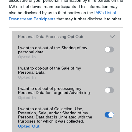
disclosure of your personal information by third parties on the
Apple iPhone 16e
IAB’s list of downstream participants. This information may
also be disclosed by us to third parties on the
IAB’s List of
Downstream Participants
that may further disclose it to other
third parties.
Please note that this website/app uses one or more Google
Personal Data Processing Opt Outs
services and may gather and store information including but
not limited to your visit or usage behaviour. You may click to
I want to opt-out of the Sharing of my
personal data.
grant or deny consent to Google and its third-party tags to
Opted In
Nyugati GSM
use your data for below specified purposes in below Google
195.000 Ft (új)
consent section.
I want to opt-out of the Sale of my
Personal Data.
Opted In
lola
I want to opt-out of processing my
Personal Data for Targeted Advertising.
2006-3-16 2:54:13 PM
Opted In
hú de sok az adat !! :( ebbõl azt sok mindent lehet megtudni !!4ELSÕ
I want to opt-out of Collection, Use,
Retention, Sale, and/or Sharing of my
vok ! :))
Personal Data that Is Unrelated with the
Purposes for which it was collected.
Opted Out