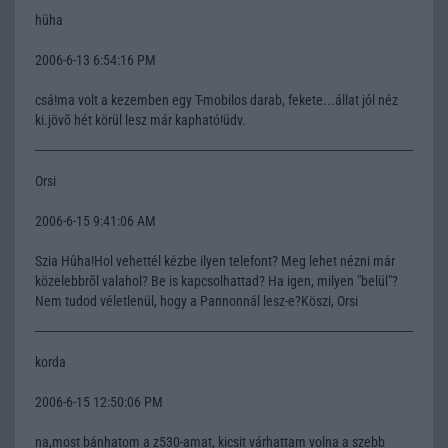
hüha
2006-6-13 6:54:16 PM
csá!ma volt a kezemben egy T-mobilos darab, fekete...állat jól néz
ki.jövõ hét körül lesz már kapható!üdv.
Orsi
2006-6-15 9:41:06 AM
Szia Hûha!Hol vehettél kézbe ilyen telefont? Meg lehet nézni már
közelebbrõl valahol? Be is kapcsolhattad? Ha igen, milyen "belül"?
Nem tudod véletlenül, hogy a Pannonnál lesz-e?Köszi, Orsi
korda
2006-6-15 12:50:06 PM
na,most bánhatom a z530-amat, kicsit várhattam volna a szebb