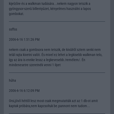
kijelzõre és a walkman tudására...nekem nagyon tetszik a
gyöngysor-szerû billentyûzet, kényelmes használni a lapos
gombokat.
ssffss
2006-6-16 1:51:26 PM
nekem csak a gombsora nem tetszik, de kivülrõl sztem senki nem
telál rajta kivetni valót. És mivel ez lehet a legkisebb walkman telo,
így az ára is ennke lessz a legkevesebb /remélem/. Én
mindenesetre szeretnék venni 1 ilyet
hûha
2006-6-16 6:12:09 PM
Orsi,jövõ héttõl lesz most csak megmutatták azt az 1 db-ot amit
kaptak próbára,nem kapcsoltuk be.pannont nem tudom...