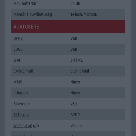
Min. háttértár
64 GB
Memória bővíthetőség
T-Flash/microSD
ADATCSERE
GPRS
Van
EDGE
Van
WAP
5HTML
EMS
/E-mail
push eMail
MMS
Nincs
Infraport
Nincs
Bluetooth
v5,x
B/T extra
A2DP
Wi-Fi (alap)
g/b
v5 (ac)