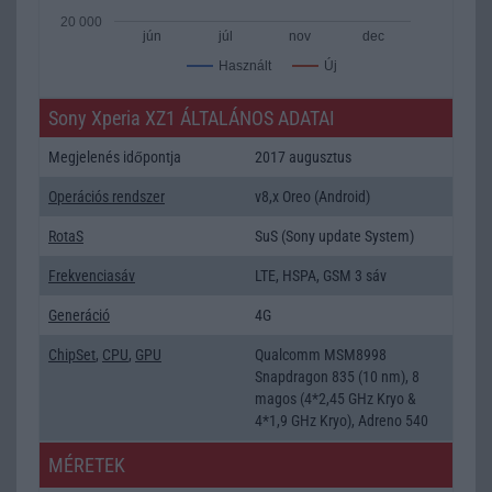
20 000
jún
júl
nov
dec
Új
Használt
Sony Xperia XZ1 ÁLTALÁNOS ADATAI
Megjelenés időpontja
2017 augusztus
Operációs rendszer
v8,x Oreo (Android)
RotaS
SuS (Sony update System)
Frekvenciasáv
LTE, HSPA, GSM 3 sáv
Generáció
4G
ChipSet
,
CPU
,
GPU
Qualcomm MSM8998
Snapdragon 835 (10 nm), 8
magos (4*2,45 GHz Kryo &
4*1,9 GHz Kryo), Adreno 540
MÉRETEK