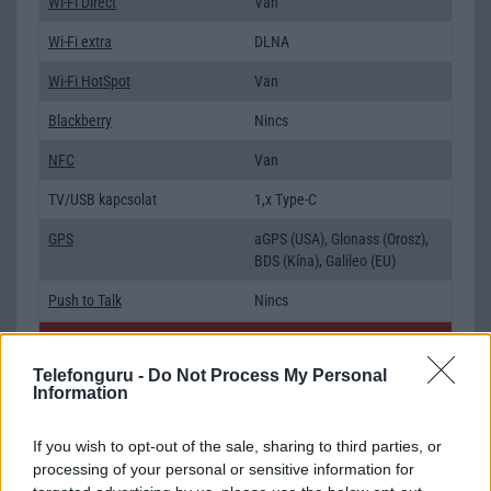
Wi-Fi Direct
Van
Wi-Fi extra
DLNA
Wi-Fi HotSpot
Van
Blackberry
Nincs
NFC
Van
TV/USB kapcsolat
1,x Type-C
GPS
aGPS (USA), Glonass (Orosz),
BDS (Kína), Galileo (EU)
Push to Talk
Nincs
AKKUMULÁTOR
Telefonguru -
Do Not Process My Personal
Típus
Li-Ion
Information
Készenléti idő h /
Az akkumulátor nem vehetõ ki!
If you wish to opt-out of the sale, sharing to third parties, or
Cserélhetőség
processing of your personal or sensitive information for
Beszélgetési idő h /
Gyorstöltésre alkalmas