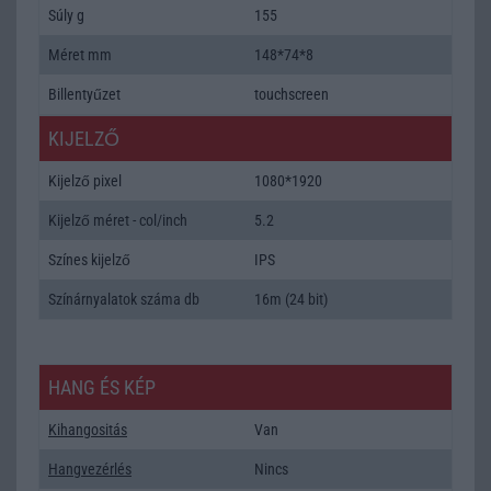
Súly g
155
Méret mm
148*74*8
Billentyűzet
touchscreen
KIJELZŐ
Kijelző pixel
1080*1920
Kijelző méret - col/inch
5.2
Színes kijelző
IPS
Színárnyalatok száma db
16m (24 bit)
HANG ÉS KÉP
Kihangositás
Van
Hangvezérlés
Nincs