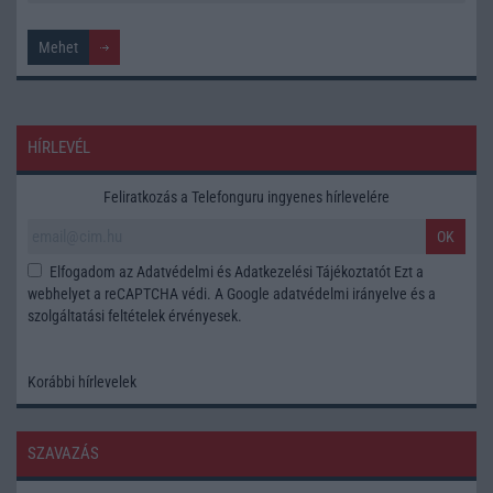
HÍRLEVÉL
Feliratkozás a Telefonguru ingyenes hírlevelére
OK
Elfogadom az
Adatvédelmi és Adatkezelési Tájékoztatót
Ezt a
webhelyet a reCAPTCHA védi. A Google
adatvédelmi irányelve
és a
szolgáltatási feltételek
érvényesek.
Korábbi hírlevelek
SZAVAZÁS