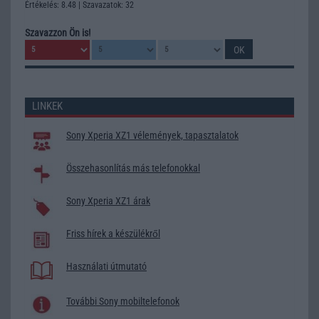
Értékelés: 8.48 | Szavazatok: 32
Szavazzon Ön is!
LINKEK
Sony Xperia XZ1 vélemények, tapasztalatok
Összehasonlítás más telefonokkal
Sony Xperia XZ1 árak
Friss hírek a készülékről
Használati útmutató
További Sony mobiltelefonok