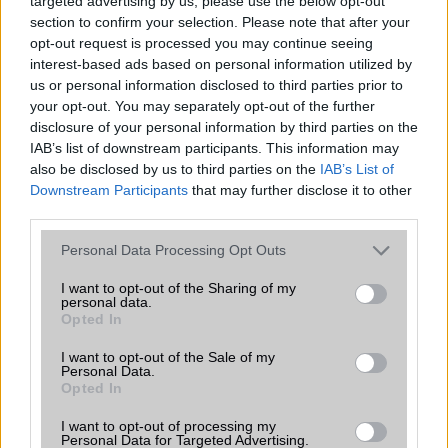
targeted advertising by us, please use the below opt-out
Gyorstöltés
section to confirm your selection. Please note that after your
opt-out request is processed you may continue seeing
ALKALMAZÁSOK ÉS ÉRZÉKELŐK
interest-based ads based on personal information utilized by
us or personal information disclosed to third parties prior to
Java
Nincs
your opt-out. You may separately opt-out of the further
disclosure of your personal information by third parties on the
Flash
/
Ujjlenyomat olvasó
Fingerprint sensor
IAB’s list of downstream participants. This information may
SNS integráció
alap szolgáltatás
also be disclosed by us to third parties on the
IAB’s List of
Downstream Participants
that may further disclose it to other
Organizer
alap szolgáltatás
third parties.
T9 szótár
alkalmazás független szótár
Please note that this website/app uses one or more Google
Personal Data Processing Opt Outs
services and may gather and store information including but
Office alkalmazások
DV = Document viewer (Word,
not limited to your visit or usage behaviour. You may click to
I want to opt-out of the Sharing of my
Excel, PowerPoint, PDF)
personal data.
grant or deny consent to Google and its third-party tags to
Opted In
use your data for below specified purposes in below Google
Iránytũ
ecompass
consent section.
I want to opt-out of the Sale of my
Extrák
Nincs
Personal Data.
Opted In
EGYÉB
I want to opt-out of processing my
Personal Data for Targeted Advertising.
Vibra jelzés
Van