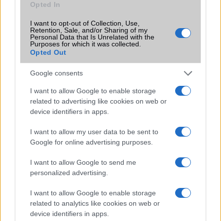
Opted In
SIM típus
nanoSIM
I want to opt-out of Collection, Use,
Retention, Sale, and/or Sharing of my
SIM-ek száma
2
Personal Data that Is Unrelated with the
Purposes for which it was collected.
Opted Out
Flight mode
Van
Terület
Globális
Google consents
Funkciók
HDR10 , Triluminos display, X-
I want to allow Google to enable storage
Reality Engine
related to advertising like cookies on web or
device identifiers in apps.
Brand
Nincs
I want to allow my user data to be sent to
Védelem
IP68
Google for online advertising purposes.
Limited Edition
Nincs
I want to allow Google to send me
SAR
Nincs publikus adat!
personalized advertising.
N/A = Nincs adat. Legutóbbi frissítés: 2026-07-13 19:00:00
I want to allow Google to enable storage
related to analytics like cookies on web or
device identifiers in apps.