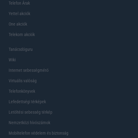
Telefon Árak
Yettel akciók
One akciók
Telekom akciók
Tanácsdóguru
Wiki
Internet sebességmérő
Virtuális valóság
Telefonkönyvek
Lefedettségi térképek
Letöltési sebesség térkép
Nemzetközi hívószámok
Mobiltelefon védelem és biztonság