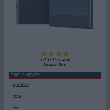
8.48/10 (
32 szavazat
)
Szavazzon Ön is!
TARTALOMJEGYZÉK
Specifikáció
Video
Árak