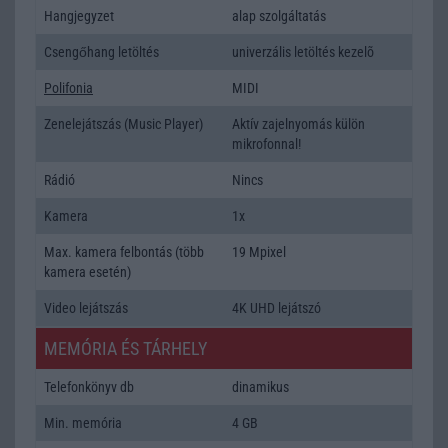
Hangjegyzet
alap szolgáltatás
Csengőhang letöltés
univerzális letöltés kezelõ
Polifonia
MIDI
Zenelejátszás (Music Player)
Aktív zajelnyomás külön
mikrofonnal!
Rádió
Nincs
Kamera
1x
Max. kamera felbontás (több
19 Mpixel
kamera esetén)
Video lejátszás
4K UHD lejátszó
MEMÓRIA ÉS TÁRHELY
Telefonkönyv db
dinamikus
Min. memória
4 GB