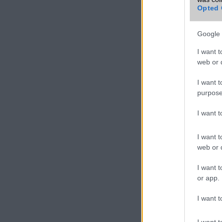
További Sony
Opted 
mobiltelefon
Google 
VIDEO
I want t
web or d
I want t
purpose
I want 
I want t
web or d
I want t
or app.
I want t
I want t