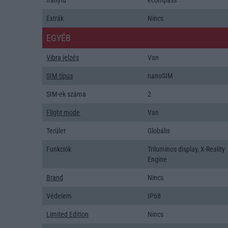
Iránytũ
ecompass
Extrák
Nincs
EGYÉB
Vibra jelzés
Van
SIM típus
nanoSIM
SIM-ek száma
2
Flight mode
Van
Terület
Globális
Funkciók
Triluminos display, X-Reality
Engine
Brand
Nincs
Védelem
IP68
Limited Edition
Nincs