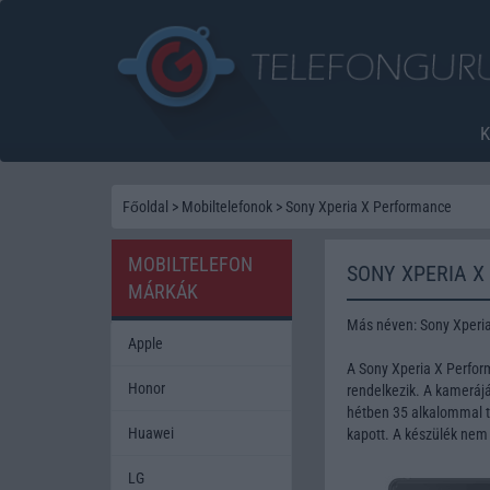
Főoldal
>
Mobiltelefonok
>
Sony Xperia X Performance
MOBILTELEFON
SONY XPERIA 
MÁRKÁK
Más néven: Sony Xperi
Apple
A Sony Xperia X Perfor
Honor
rendelkezik. A kamerájá
hétben 35 alkalommal te
Huawei
kapott. A készülék nem
LG