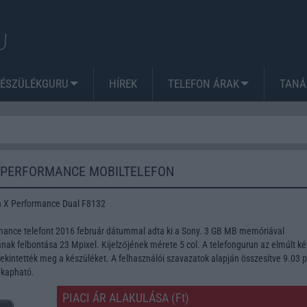
KÉSZÜLÉKGURU
HÍREK
TELEFON ÁRAK
TANÁ
X PERFORMANCE MOBILTELEFON
a X Performance Dual F8132
mance telefont 2016 február dátummal adta ki a Sony. 3 GB MB memóriával
nak felbontása 23 Mpixel. Kijelzőjének mérete 5 col. A telefongurun az elmúlt ké
kintették meg a készüléket. A felhasználói szavazatok alapján összesítve 9.03 
 kapható.
PIACI ÁR ALAKULÁSA (Ft)