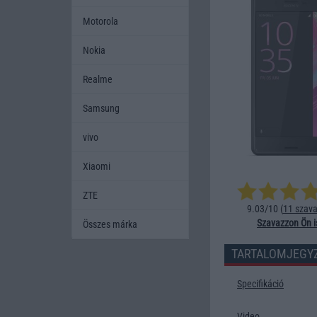
Motorola
Nokia
Realme
Samsung
vivo
Xiaomi
ZTE
9.03/10 (
11 szava
Szavazzon Ön i
Összes márka
TARTALOMJEGY
Specifikáció
Video