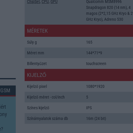
ChipSet
,
CPU
,
GPU
Qualcomm MSM8996
Snapdragon 820 (14 nm), 4
magos (2*2,15 GHz Kryo & 2
GHz Kryo), Adreno 530
MÉRETEK
Súly g
165
Méret mm
144*71*9
Billentyűzet
touchscreen
KIJELZŐ
Kijelző pixel
1080*1920
TGSM
Kijelző méret - col/inch
5
ért
Színes kijelző
IPS
Sony
Színárnyalatok száma db
16m (24 bit)
e?