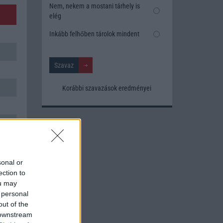
Nem, nekem a mostani tárhely is
elég
Inkább felhőben tárolok mindent
Korábbi szavazások eredményei
sonal or
ection to
ou may
 personal
out of the
 downstream