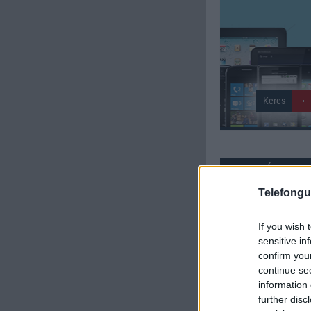
SZAVAZÁS
Telefongu
Külső: 8.82
If you wish 
Tudás: 9.27
sensitive in
confirm you
Minőség: 9.00
continue se
information 
further disc
Értékelés: 9.03 | Szavazato