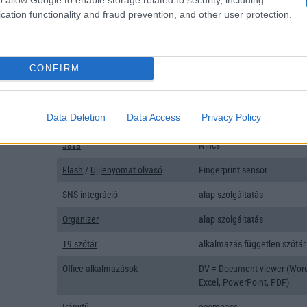
cation functionality and fraud prevention, and other user protection.
Típus
Li-Ion
Készenléti idő h /
Az akkumulátor nem vehetõ 
Cserélhetőség
CONFIRM
Beszélgetési idő h /
Gyorstöltésre alkalmas
Gyorstöltés
Data Deletion
Data Access
Privacy Policy
ALKALMAZÁSOK ÉS ÉRZÉKELŐK
Java
Nincs
Flash
/
Ujjlenyomat olvasó
Fingerprint sensor
SNS integráció
alap szolgáltatás
Organizer
alap szolgáltatás
T9 szótár
alkalmazás független szótár
Office alkalmazások
DV = Document viewer (Wor
Excel, PowerPoint, PDF)