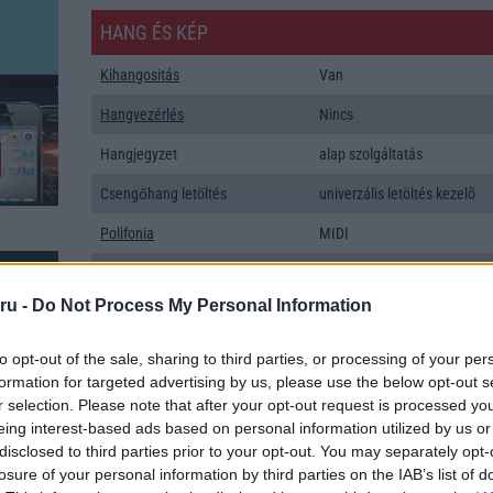
HANG ÉS KÉP
Kihangositás
Van
Hangvezérlés
Nincs
Hangjegyzet
alap szolgáltatás
Csengőhang letöltés
univerzális letöltés kezelõ
Polifonia
MIDI
Zenelejátszás (Music Player)
Aktív zajelnyomás külön
mikrofonnal!
ru -
Do Not Process My Personal Information
Rádió
Nincs
to opt-out of the sale, sharing to third parties, or processing of your per
Kamera
1x
formation for targeted advertising by us, please use the below opt-out s
r selection. Please note that after your opt-out request is processed y
Max. kamera felbontás (több
23 Mpixel
eing interest-based ads based on personal information utilized by us or
kamera esetén)
disclosed to third parties prior to your opt-out. You may separately opt-
losure of your personal information by third parties on the IAB’s list of
Video lejátszás
1080p HD lejátszó
k: 11