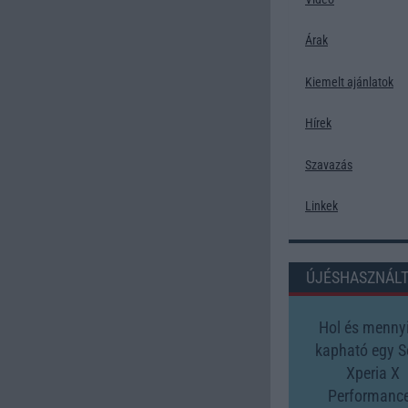
Árak
Kiemelt ajánlatok
Hírek
Szavazás
Linkek
ÚJÉSHASZNÁL
Hol és mennyi
kapható egy 
Xperia X
Performanc