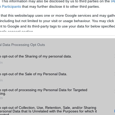
. This information may also be disclosed by us to third parties on the
IA
MEMÓRIA ÉS TÁRHELY
Participants
that may further disclose it to other third parties.
 that this website/app uses one or more Google services and may gath
Telefonkönyv db
dinamikus
including but not limited to your visit or usage behaviour. You may click 
Min. memória
3 GB
 to Google and its third-party tags to use your data for below specifi
ogle consent section.
Min. háttértár
32 GB
Memória bővíthetőség
T-Flash/microSD
X
l Data Processing Opt Outs
ADATCSERE
k
o opt-out of the Sharing of my personal data.
In
GPRS
Van
tás
kkal
EDGE
Van
o opt-out of the Sale of my Personal Data.
In
WAP
5HTML
X
 árak
to opt-out of processing my Personal Data for Targeted
EMS
/E-mail
push eMail
ing.
In
MMS
Van
o opt-out of Collection, Use, Retention, Sale, and/or Sharing
Infraport
Nincs
ersonal Data that Is Unrelated with the Purposes for which it
lected.