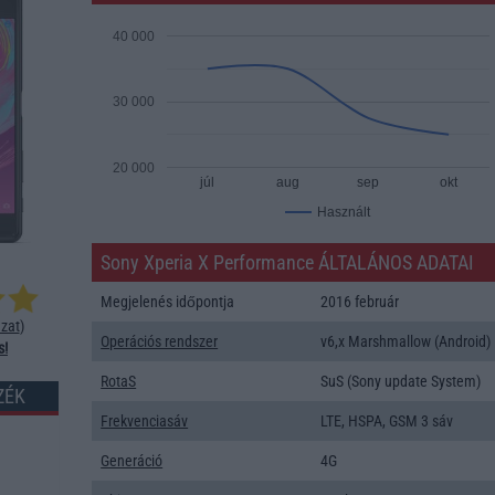
40 000
30 000
20 000
júl
aug
sep
okt
Használt
Sony Xperia X Performance ÁLTALÁNOS ADATAI
Megjelenés időpontja
2016 február
zat
)
Operációs rendszer
v6,x Marshmallow (Android)
s!
RotaS
SuS (Sony update System)
ZÉK
Frekvenciasáv
LTE, HSPA, GSM 3 sáv
Generáció
4G