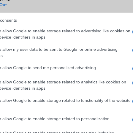
Bluetooth
v4,x
Out
ok
B/T extra
A2DP
consents
Wi-Fi (alap)
g/b
v5 (ac)
o allow Google to enable storage related to advertising like cookies on
Wi-Fi Direct
Van
evice identifiers in apps.
Wi-Fi extra
DLNA
o allow my user data to be sent to Google for online advertising
s.
Wi-Fi HotSpot
Van
to allow Google to send me personalized advertising.
Blackberry
Nincs
NFC
Van
o allow Google to enable storage related to analytics like cookies on
evice identifiers in apps.
TV/USB kapcsolat
Nincs
o allow Google to enable storage related to functionality of the website
GPS
aGPS (USA), Glonass (Orosz)
BDS (Kína)
Push to Talk
Nincs
o allow Google to enable storage related to personalization.
AKKUMULÁTOR
o allow Google to enable storage related to security, including