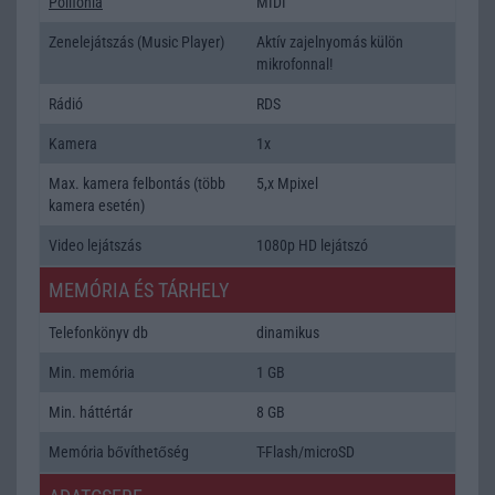
Polifonia
MIDI
Zenelejátszás (Music Player)
Aktív zajelnyomás külön
mikrofonnal!
Rádió
RDS
Kamera
1x
Max. kamera felbontás (több
5,x Mpixel
kamera esetén)
Video lejátszás
1080p HD lejátszó
MEMÓRIA ÉS TÁRHELY
Telefonkönyv db
dinamikus
Min. memória
1 GB
Min. háttértár
8 GB
Memória bővíthetőség
T-Flash/microSD