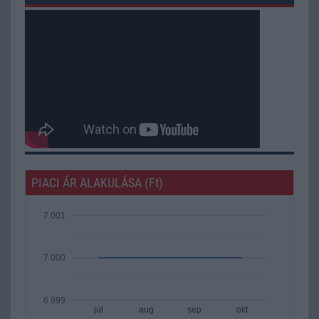
PIACI ÁR ALAKULÁSA (Ft)
7 001
7 000
6 999
júl
aug
sep
okt