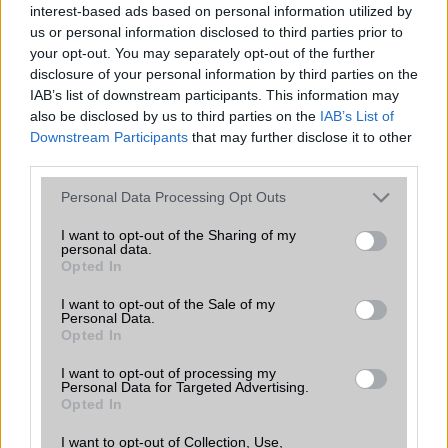
interest-based ads based on personal information utilized by
Flash
/
Ujjlenyomat olvasó
Nincs
us or personal information disclosed to third parties prior to
your opt-out. You may separately opt-out of the further
SNS integráció
van (alap tudással)
disclosure of your personal information by third parties on the
IAB’s list of downstream participants. This information may
Organizer
van (alap tudással)
also be disclosed by us to third parties on the
IAB’s List of
T9 szótár
Van
Downstream Participants
that may further disclose it to other
third parties.
Office alkalmazások
DV = Document viewer (Word,
Excel, PowerPoint, PDF)
Please note that this website/app uses one or more Google
Personal Data Processing Opt Outs
services and may gather and store information including but
Iránytũ
Nincs
not limited to your visit or usage behaviour. You may click to
I want to opt-out of the Sharing of my
personal data.
grant or deny consent to Google and its third-party tags to
Extrák
Nincs
Opted In
use your data for below specified purposes in below Google
consent section.
EGYÉB
I want to opt-out of the Sale of my
Personal Data.
Opted In
Vibra jelzés
Van
I want to opt-out of processing my
SIM típus
microSIM
Personal Data for Targeted Advertising.
Opted In
SIM-ek száma
2
I want to opt-out of Collection, Use,