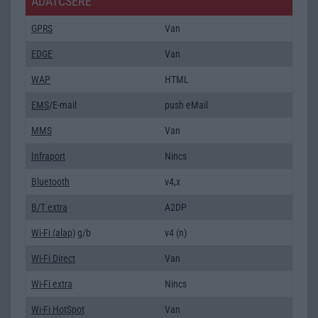
ADATCSERE
GPRS
Van
EDGE
Van
WAP
HTML
EMS
/E-mail
push eMail
MMS
Van
Infraport
Nincs
Bluetooth
v4,x
B/T extra
A2DP
Wi-Fi (alap)
g/b
v4 (n)
Wi-Fi Direct
Van
Wi-Fi extra
Nincs
Wi-Fi HotSpot
Van