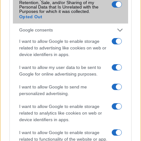
Flight mode
Van
Retention, Sale, and/or Sharing of my
Personal Data that Is Unrelated with the
Purposes for which it was collected.
Terület
Magyar
Opted Out
Funkciók
Geo-tagging, touch focus, face
detection, HDR, panorama
Google consents
Brand
Nincs
I want to allow Google to enable storage
related to advertising like cookies on web or
Védelem
Nincs
device identifiers in apps.
Limited Edition
Nincs
I want to allow my user data to be sent to
Google for online advertising purposes.
SAR
1,01
N/A = Nincs adat. Legutóbbi frissítés: 2026-07-13 19:00:00
I want to allow Google to send me
personalized advertising.
I want to allow Google to enable storage
related to analytics like cookies on web or
device identifiers in apps.
I want to allow Google to enable storage
Új és Használt GSM kiemelt ajánlatok
related to functionality of the website or app.