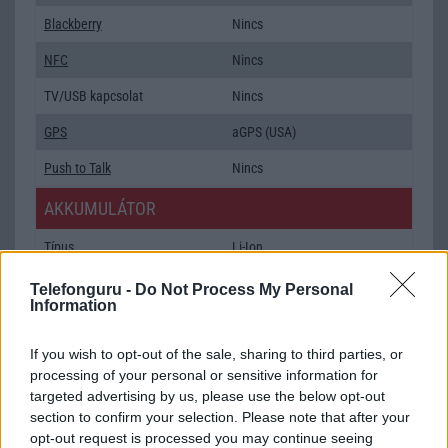
Blackberry
Nincs
NFC
Nincs
TV/USB kapcsolat
Nincs
GPS
aGPS (USA)
Push to Talk
Nincs
AKKUMULÁTOR
Típus
Li-Ion
Készenléti idő h /
Az akkumulátor nem vehetõ ki!
Telefonguru -
Do Not Process My Personal
Cserélhetőség
Information
Beszélgetési idő h /
12
If you wish to opt-out of the sale, sharing to third parties, or
Gyorstöltés
processing of your personal or sensitive information for
targeted advertising by us, please use the below opt-out
ALKALMAZÁSOK ÉS ÉRZÉKELŐK
section to confirm your selection. Please note that after your
opt-out request is processed you may continue seeing
Java
MIDP emulator