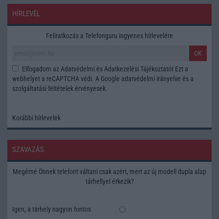
HÍRLEVÉL
Feliratkozás a Telefonguru ingyenes hírlevelére
OK
Elfogadom az
Adatvédelmi és Adatkezelési Tájékoztatót
Ezt a
webhelyet a reCAPTCHA védi. A Google
adatvédelmi irányelve
és a
szolgáltatási feltételek
érvényesek.
Korábbi hírlevelek
SZAVAZÁS
Megérné Önnek telefont váltani csak azért, mert az új modell dupla alap
tárhellyel érkezik?
Igen, a tárhely nagyon fontos