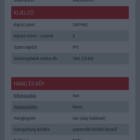
KIJELZŐ
Kijelző pixel
540*960
Kijelző méret - col/inch
5
Színes kijelző
IPS
Színárnyalatok száma db
16m (24 bit)
HANG ÉS KÉP
Kihangositás
Van
Hangvezérlés
Nincs
Hangjegyzet
van (alap tudással)
Csengőhang letöltés
univerzális letöltés kezelõ