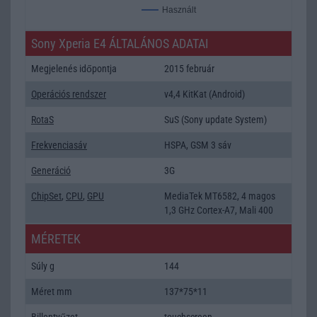
Használt
Sony Xperia E4 ÁLTALÁNOS ADATAI
Megjelenés időpontja
2015 február
Operációs rendszer
v4,4 KitKat (Android)
RotaS
SuS (Sony update System)
Frekvenciasáv
HSPA, GSM 3 sáv
Generáció
3G
ChipSet
,
CPU
,
GPU
MediaTek MT6582, 4 magos
1,3 GHz Cortex-A7, Mali 400
MÉRETEK
Súly g
144
Méret mm
137*75*11
Billentyűzet
touchscreen