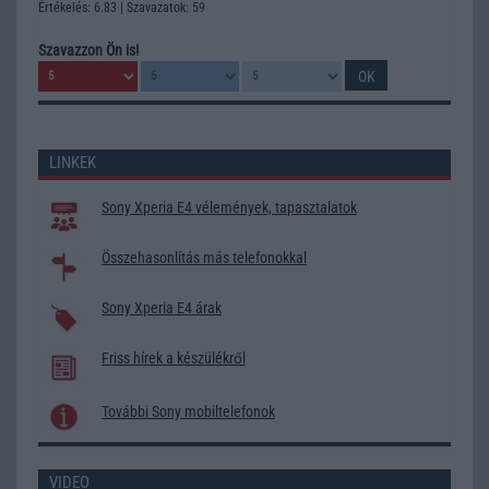
Értékelés: 6.83 | Szavazatok: 59
Szavazzon Ön is!
LINKEK
Sony Xperia E4 vélemények, tapasztalatok
Összehasonlítás más telefonokkal
Sony Xperia E4 árak
Friss hírek a készülékről
További Sony mobiltelefonok
VIDEO