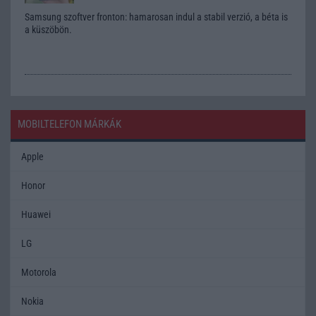
Samsung szoftver fronton: hamarosan indul a stabil verzió, a béta is
a küszöbön.
MOBILTELEFON MÁRKÁK
Apple
Honor
Huawei
LG
Motorola
Nokia