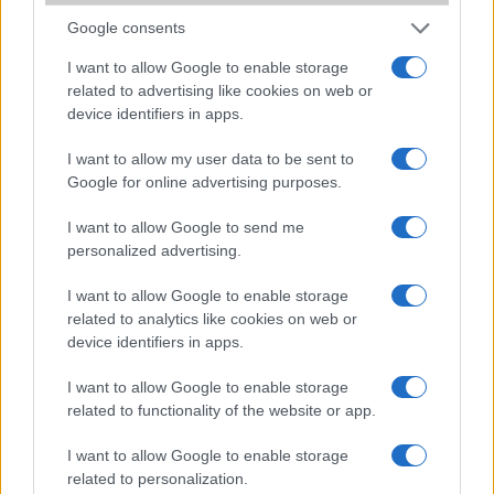
Védelem
IP48
Google consents
Limited Edition
Nincs
I want to allow Google to enable storage
SAR
related to advertising like cookies on web or
1,22
device identifiers in apps.
N/A = Nincs adat. Legutóbbi frissítés: 2026-07-13 19:00:00
I want to allow my user data to be sent to
Google for online advertising purposes.
I want to allow Google to send me
personalized advertising.
I want to allow Google to enable storage
Új és Használt GSM kiemelt ajánlatok
related to analytics like cookies on web or
device identifiers in apps.
Samsung Galaxy S25
I want to allow Google to enable storage
related to functionality of the website or app.
I want to allow Google to enable storage
related to personalization.