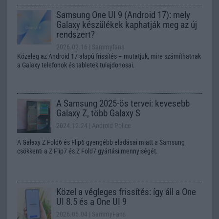
Samsung One UI 9 (Android 17): mely
Galaxy készülékek kaphatják meg az új
rendszert?
2026.02.16
| Sammyfans
Közeleg az Android 17 alapú frissítés – mutatjuk, mire számíthatnak
a Galaxy telefonok és tabletek tulajdonosai.
A Samsung 2025-ös tervei: kevesebb
Galaxy Z, több Galaxy S
2024.12.24
| Android Police
A Galaxy Z Fold6 és Flip6 gyengébb eladásai miatt a Samsung
csökkenti a Z Flip7 és Z Fold7 gyártási mennyiségét.
Közel a végleges frissítés: így áll a One
UI 8.5 és a One UI 9
2026.05.04
| SammyFans