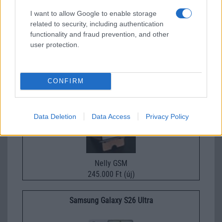
I want to allow Google to enable storage
related to security, including authentication
Euro Gsm
functionality and fraud prevention, and other
222.000 Ft (új)
user protection.
Samsung Galaxy S26
CONFIRM
Data Deletion
Data Access
Privacy Policy
Nelly GSM
245.000 Ft (új)
Samsung Galaxy S26 Ultra