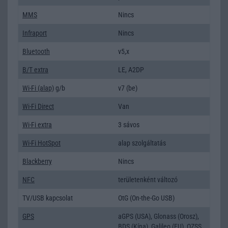
MMS
Nincs
Infraport
Nincs
Bluetooth
v5,x
B/T extra
LE, A2DP
Wi-Fi (alap)
g/b
v7 (be)
Wi-Fi Direct
Van
Wi-Fi extra
3 sávos
Wi-Fi HotSpot
alap szolgáltatás
Blackberry
Nincs
NFC
területenként változó
TV/USB kapcsolat
OtG (On-the-Go USB)
GPS
aGPS (USA), Glonass (Orosz),
BDS (Kína), Galileo (EU), QZSS