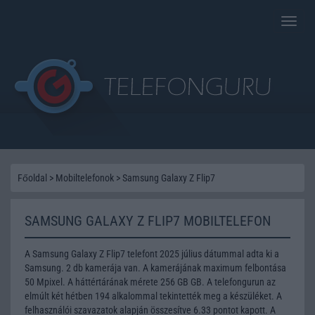
Toggle
naviga
Főoldal
>
Mobiltelefonok
>
Samsung Galaxy Z Flip7
SAMSUNG GALAXY Z FLIP7 MOBILTELEFON
A Samsung Galaxy Z Flip7 telefont 2025 július dátummal adta ki a
Samsung. 2 db kamerája van. A kamerájának maximum felbontása
50 Mpixel. A háttértárának mérete 256 GB GB. A telefongurun az
elmúlt két hétben 194 alkalommal tekintették meg a készüléket. A
felhasználói szavazatok alapján összesítve 6.33 pontot kapott. A