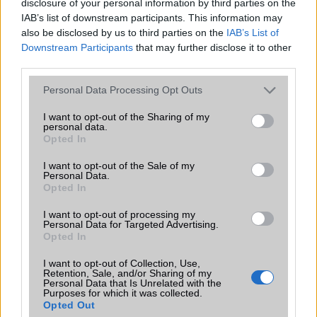
disclosure of your personal information by third parties on the
T9 szótár
alkalmazás független szótár
IAB’s list of downstream participants. This information may
also be disclosed by us to third parties on the
IAB’s List of
Office alkalmazások
alap szolgáltatás
Downstream Participants
that may further disclose it to other
third parties.
Iránytũ
ecompass
Please note that this website/app uses one or more Google
Extrák
32-bit/384kHz audio
Personal Data Processing Opt Outs
services and may gather and store information including but
not limited to your visit or usage behaviour. You may click to
EGYÉB
I want to opt-out of the Sharing of my
personal data.
grant or deny consent to Google and its third-party tags to
Opted In
Vibra jelzés
alap szolgáltatás
use your data for below specified purposes in below Google
consent section.
I want to opt-out of the Sale of my
SIM típus
eSIM
Personal Data.
Opted In
SIM-ek száma
2
I want to opt-out of processing my
Flight mode
Van
Personal Data for Targeted Advertising.
Opted In
Terület
Globális
I want to opt-out of Collection, Use,
Funkciók
Retention, Sale, and/or Sharing of my
HDR10+
Personal Data that Is Unrelated with the
Purposes for which it was collected.
Brand
összehajtható képernyõ
Opted Out