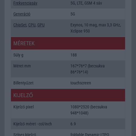
Frekvenciasáv
5G, LTE, GSM 4 sáv
Generáció
5G
ChipSet
,
CPU
,
GPU
Exynos, 10 mag, max 3,3 GHz,
Xclipse 950
MÉRETEK
Súly g
188
Méret mm
167*76*7 (becsukva
86*76*14)
Billentyűzet
touchscreen
KIJELZŐ
Kijelző pixel
1080*2520 (becsukva
948*1048)
Kijelző méret - col/inch
6.9
Színes kijelző
foldable Dynamic LTPO