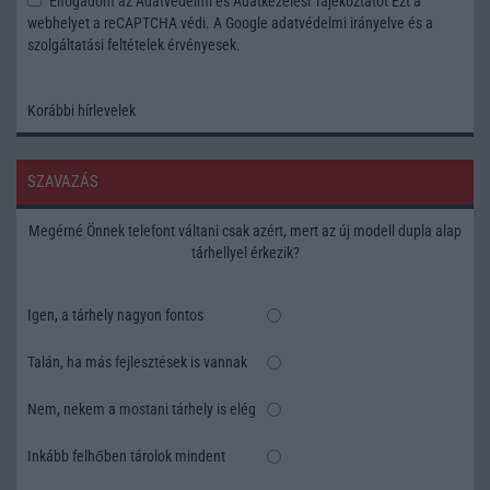
Elfogadom az
Adatvédelmi és Adatkezelési Tájékoztatót
Ezt a
webhelyet a reCAPTCHA védi. A Google
adatvédelmi irányelve
és a
szolgáltatási feltételek
érvényesek.
Korábbi hírlevelek
SZAVAZÁS
Megérné Önnek telefont váltani csak azért, mert az új modell dupla alap
tárhellyel érkezik?
Igen, a tárhely nagyon fontos
Talán, ha más fejlesztések is vannak
Nem, nekem a mostani tárhely is elég
Inkább felhőben tárolok mindent