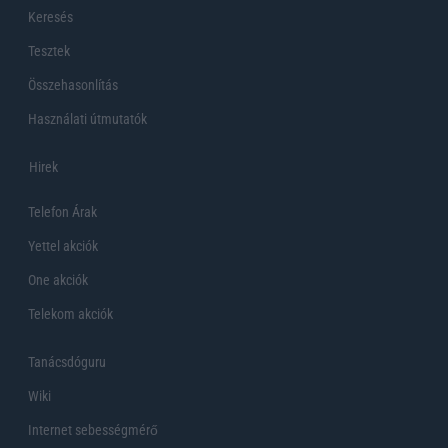
Keresés
Tesztek
Összehasonlítás
Használati útmutatók
Hirek
Telefon Árak
Yettel akciók
One akciók
Telekom akciók
Tanácsdóguru
Wiki
Internet sebességmérő