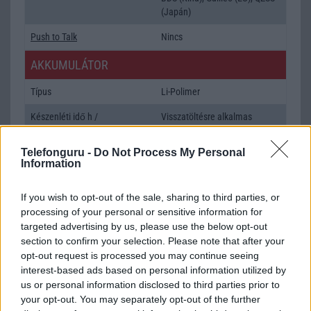
(Japán)
Push to Talk
Nincs
AKKUMULÁTOR
Típus
Li-Polimer
Készenléti idő h /
Visszatöltésre alkalmas
Cserélhetőség
(Power Bank)
Telefonguru -
Do Not Process My Personal
Beszélgetési idő h /
Vezeték nélkül tölthetõ!
Information
Gyorstöltés
ALKALMAZÁSOK ÉS ÉRZÉKELŐK
If you wish to opt-out of the sale, sharing to third parties, or
processing of your personal or sensitive information for
Java
Nincs
targeted advertising by us, please use the below opt-out
section to confirm your selection. Please note that after your
Flash
/
Ujjlenyomat olvasó
Fingerprint sensor
opt-out request is processed you may continue seeing
interest-based ads based on personal information utilized by
SNS integráció
alap szolgáltatás
us or personal information disclosed to third parties prior to
your opt-out. You may separately opt-out of the further
Organizer
alap szolgáltatás