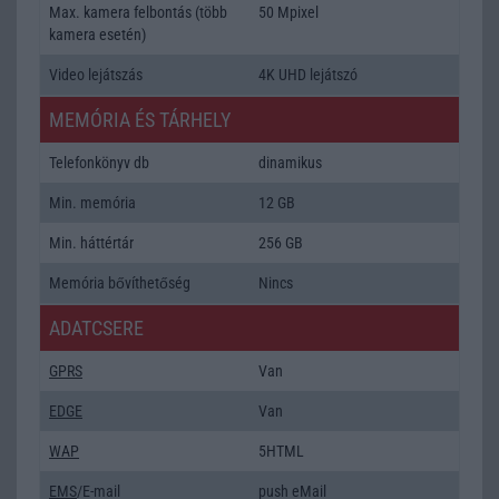
Max. kamera felbontás (több
50 Mpixel
kamera esetén)
Video lejátszás
4K UHD lejátszó
MEMÓRIA ÉS TÁRHELY
Telefonkönyv db
dinamikus
Min. memória
12 GB
Min. háttértár
256 GB
Memória bővíthetőség
Nincs
ADATCSERE
GPRS
Van
EDGE
Van
WAP
5HTML
EMS
/E-mail
push eMail