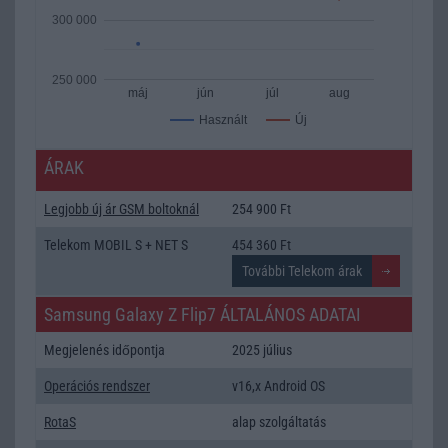
300 000
250 000
máj
jún
júl
aug
Új
Használt
ÁRAK
Legjobb új ár GSM boltoknál
254 900 Ft
Telekom MOBIL S + NET S
454 360 Ft
Samsung Galaxy Z Flip7 ÁLTALÁNOS ADATAI
Megjelenés időpontja
2025 július
Operációs rendszer
v16,x Android OS
RotaS
alap szolgáltatás