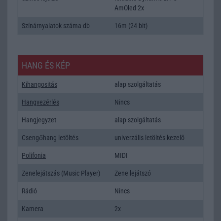
AmOled 2x
Színárnyalatok száma db
16m (24 bit)
HANG ÉS KÉP
Kihangositás
alap szolgáltatás
Hangvezérlés
Nincs
Hangjegyzet
alap szolgáltatás
Csengőhang letöltés
univerzális letöltés kezelõ
Polifonia
MIDI
Zenelejátszás (Music Player)
Zene lejátszó
Rádió
Nincs
Kamera
2x