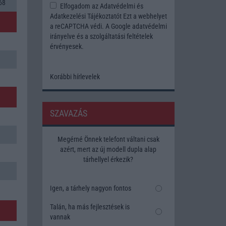
68
Elfogadom az
Adatvédelmi és
Adatkezelési Tájékoztatót
Ezt a webhelyet
a reCAPTCHA védi. A Google
adatvédelmi
irányelve
és a
szolgáltatási feltételek
érvényesek.
Korábbi hírlevelek
SZAVAZÁS
Megérné Önnek telefont váltani csak
azért, mert az új modell dupla alap
tárhellyel érkezik?
Igen, a tárhely nagyon fontos
Talán, ha más fejlesztések is
vannak