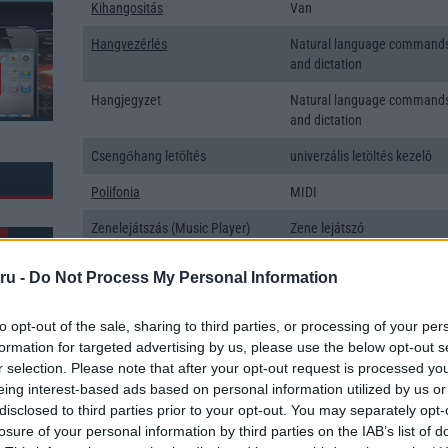
Kihangositás
Van
Hangvezérlés
Natural language command
and dictation
Hangjegyzet
Natural language command
and dictation
Csengőhang letöltés
univerzális letöltés kezelõ
Polifonia
MIDI
Zenelejátszás (Music Player)
Zene lejátszó
Rádió
Nincs
ru -
Do Not Process My Personal Information
Kamera
Nincs
to opt-out of the sale, sharing to third parties, or processing of your per
Max. kamera felbontás (több
Nincs
formation for targeted advertising by us, please use the below opt-out s
kamera esetén)
r selection. Please note that after your opt-out request is processed y
k: 25
eing interest-based ads based on personal information utilized by us or
Video lejátszás
Nincs
disclosed to third parties prior to your opt-out. You may separately opt-
MEMÓRIA ÉS TÁRHELY
losure of your personal information by third parties on the IAB’s list of