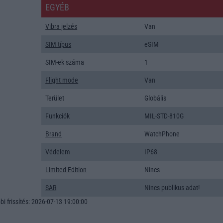
EGYÉB
Vibra jelzés
Van
SIM típus
eSIM
SIM-ek száma
1
Flight mode
Van
Terület
Globális
Funkciók
MIL-STD-810G
Brand
WatchPhone
Védelem
IP68
Limited Edition
Nincs
SAR
Nincs publikus adat!
i frissítés: 2026-07-13 19:00:00