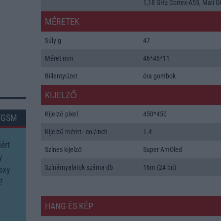
1,18 GHz Cortex-A55, Mali G
MÉRETEK
Súly g
47
Méret mm
46*46*11
Billentyűzet
óra gombok
KIJELZŐ
Kijelző pixel
450*450
TGSM
Kijelző méret - col/inch
1.4
ért
Színes kijelző
Super AmOled
y
Színárnyalatok száma db
16m (24 bit)
axy
?
HANG ÉS KÉP