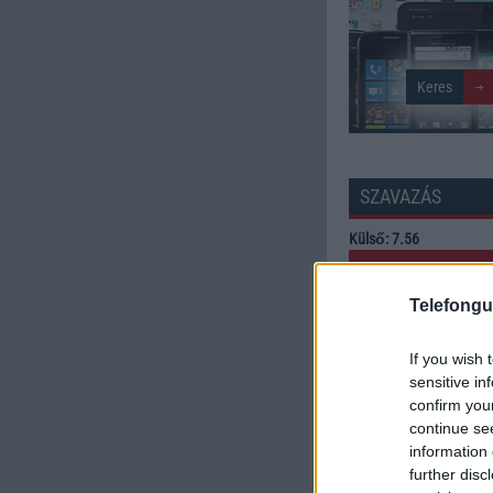
SZAVAZÁS
Külső: 7.56
Tudás: 8.24
Telefongu
Minőség: 8.28
If you wish 
sensitive in
confirm you
Értékelés: 8.03 | Szavazato
continue se
Szavazzon Ön is!
information 
further disc