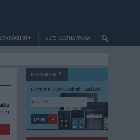
CSADÓGURU
UJESHASZNALTGSM
MENNYIBE KERÜL
Keressen a telefonboltok ajánlatai között!
riával
ék meg