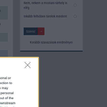
Nem, nekem a mostani tárhely is
elég
s
Inkább felhőben tárolok mindent
s
Korábbi szavazások eredményei
sonal or
ection to
ou may
 personal
out of the
 downstream