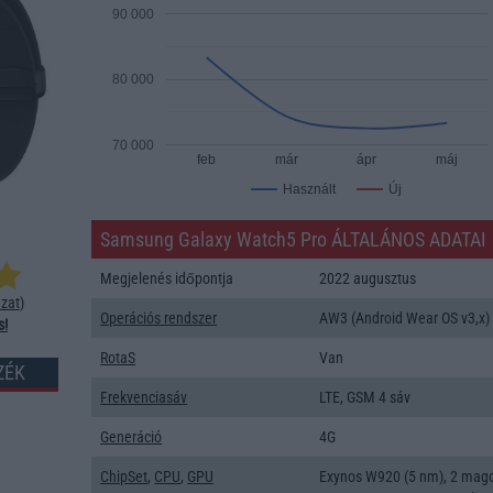
90 000
80 000
70 000
feb
már
ápr
máj
Új
Használt
Samsung Galaxy Watch5 Pro ÁLTALÁNOS ADATAI
Megjelenés időpontja
2022 augusztus
zat
)
Operációs rendszer
AW3 (Android Wear OS v3,x)
s!
RotaS
Van
ZÉK
Frekvenciasáv
LTE, GSM 4 sáv
Generáció
4G
ChipSet
,
CPU
,
GPU
Exynos W920 (5 nm), 2 mag