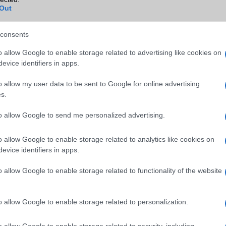
B/T extra
A2DP
Out
Wi-Fi (alap)
g/b
v4 (n)
consents
Wi-Fi Direct
Nincs
o allow Google to enable storage related to advertising like cookies on
Wi-Fi extra
2 sávos
evice identifiers in apps.
Wi-Fi HotSpot
Nincs
o allow my user data to be sent to Google for online advertising
s.
Blackberry
Nincs
NFC
Van
to allow Google to send me personalized advertising.
TV/USB kapcsolat
Nincs
o allow Google to enable storage related to analytics like cookies on
evice identifiers in apps.
GPS
aGPS (USA), Glonass (Orosz)
BDS (Kína), Galileo (EU)
o allow Google to enable storage related to functionality of the website
Push to Talk
Nincs
AKKUMULÁTOR
o allow Google to enable storage related to personalization.
Típus
Li-Ion
o allow Google to enable storage related to security, including