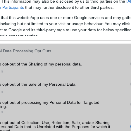
. This information may also be disclosed by us to third parties on the
IA
Telefonkönyv db
dinamikus
Participants
that may further disclose it to other third parties.
Min. memória
1.5 GB
 that this website/app uses one or more Google services and may gath
including but not limited to your visit or usage behaviour. You may click 
Min. háttértár
16 GB
 to Google and its third-party tags to use your data for below specifi
axy
ogle consent section.
Memória bővíthetőség
Nincs
k
ADATCSERE
l Data Processing Opt Outs
tás
GPRS
Van
kkal
o opt-out of the Sharing of my personal data.
EDGE
Van
In
axy
rak
WAP
Nincs
o opt-out of the Sale of my Personal Data.
In
EMS
/E-mail
eMail
to opt-out of processing my Personal Data for Targeted
MMS
Nincs
ing.
In
sung
Infraport
Nincs
o opt-out of Collection, Use, Retention, Sale, and/or Sharing
Bluetooth
v5,x
ersonal Data that Is Unrelated with the Purposes for which it
lected.