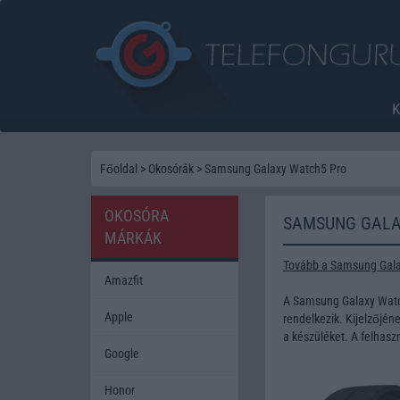
Főoldal
>
Okosórák
>
Samsung Galaxy Watch5 Pro
OKOSÓRA
SAMSUNG GALA
MÁRKÁK
Tovább a Samsung Gala
Amazfit
A Samsung Galaxy Watc
Apple
rendelkezik. Kijelzőjén
a készüléket. A felhasz
Google
Honor