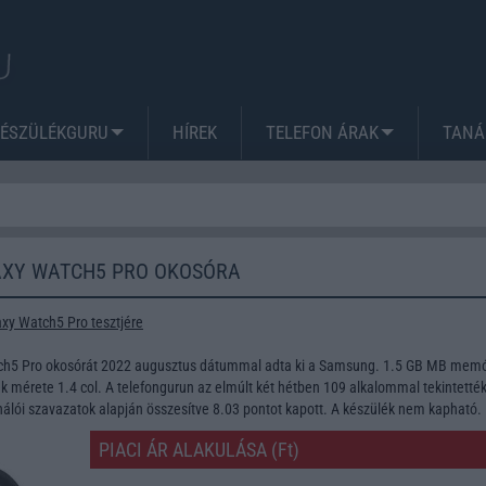
KÉSZÜLÉKGURU
HÍREK
TELEFON ÁRAK
TANÁ
XY WATCH5 PRO OKOSÓRA
xy Watch5 Pro tesztjére
h5 Pro okosórát 2022 augusztus dátummal adta ki a Samsung. 1.5 GB MB memó
ek mérete 1.4 col. A telefongurun az elmúlt két hétben 109 alkalommal tekintett
nálói szavazatok alapján összesítve 8.03 pontot kapott. A készülék nem kapható.
PIACI ÁR ALAKULÁSA (Ft)