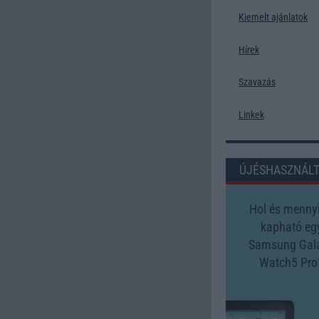
Kiemelt ajánlatok
Hírek
Szavazás
Linkek
ÚJÉSHASZNÁL
Hol és mennyi
kapható eg
Samsung Gal
Watch5 Pro