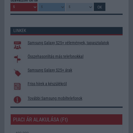
LINKEK
Samsung Galaxy S25+ vélemények, tapasztalatok
Összehasonlítás más telefonokkal
Samsung Galaxy S25+ árak
Friss hírek a készülékről
További Samsung mobiltelefonok
PIACI ÁR ALAKULÁSA (Ft)