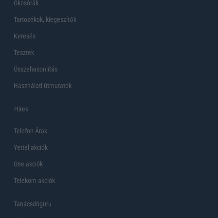
Okosórák
Tartozékok, kiegeszítők
Keresés
Tesztek
Összehasonlítás
Használati útmutatók
Hirek
Telefon Árak
Yettel akciók
One akciók
Telekom akciók
Tanácsdóguru