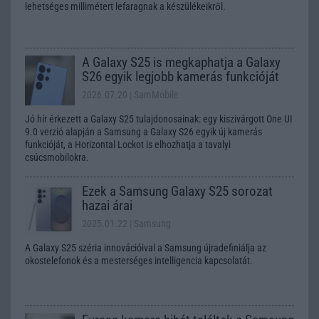
lehetséges millimétert lefaragnak a készülékeikről.
A Galaxy S25 is megkaphatja a Galaxy
S26 egyik legjobb kamerás funkcióját
2026.07.20
| SamMobile
Jó hír érkezett a Galaxy S25 tulajdonosainak: egy kiszivárgott One UI
9.0 verzió alapján a Samsung a Galaxy S26 egyik új kamerás
funkcióját, a Horizontal Lockot is elhozhatja a tavalyi
csúcsmobilokra.
Ezek a Samsung Galaxy S25 sorozat
hazai árai
2025.01.22
| Samsung
A Galaxy S25 széria innovációival a Samsung újradefiniálja az
okostelefonok és a mesterséges intelligencia kapcsolatát.