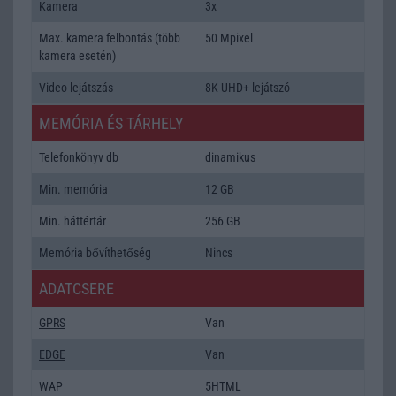
Kamera
3x
Max. kamera felbontás (több
50 Mpixel
kamera esetén)
Video lejátszás
8K UHD+ lejátszó
MEMÓRIA ÉS TÁRHELY
Telefonkönyv db
dinamikus
Min. memória
12 GB
Min. háttértár
256 GB
Memória bővíthetőség
Nincs
ADATCSERE
GPRS
Van
EDGE
Van
WAP
5HTML