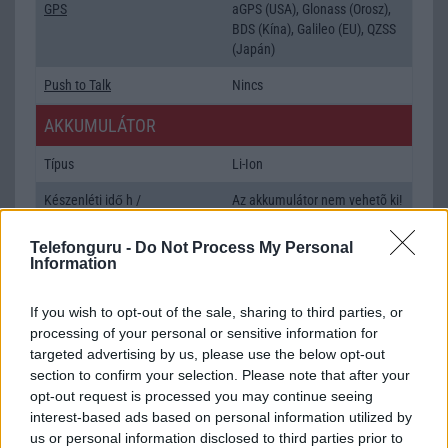
GPS
aGPS (USA), Glonass (Orosz),
BDS (Kína), Galileo (EU), QZSS
(Japán)
Push to Talk
Nincs
AKKUMULÁTOR
Típus
Li-Ion
Készenléti idő h /
Az akkumulátor nem vehetõ ki!
Cserélhetőség
Telefonguru -
Do Not Process My Personal
Beszélgetési idő h /
45W-os gyorstöltés
Information
Gyorstöltés
If you wish to opt-out of the sale, sharing to third parties, or
ALKALMAZÁSOK ÉS ÉRZÉKELŐK
processing of your personal or sensitive information for
targeted advertising by us, please use the below opt-out
Java
Nincs
section to confirm your selection. Please note that after your
Flash
/
Ujjlenyomat olvasó
Fingerprint sensor
opt-out request is processed you may continue seeing
interest-based ads based on personal information utilized by
SNS integráció
alap szolgáltatás
us or personal information disclosed to third parties prior to