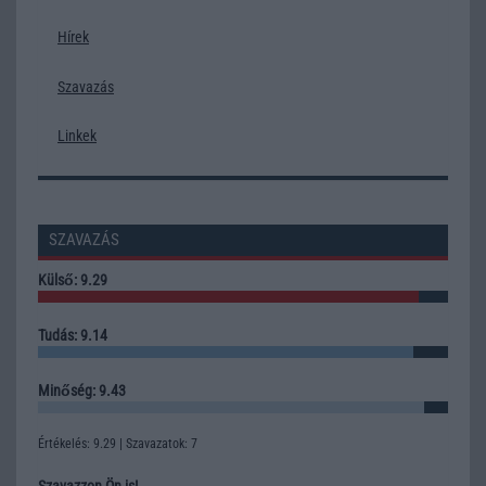
Hírek
Szavazás
Linkek
SZAVAZÁS
Külső: 9.29
Tudás: 9.14
Minőség: 9.43
Értékelés: 9.29 | Szavazatok: 7
Szavazzon Ön is!