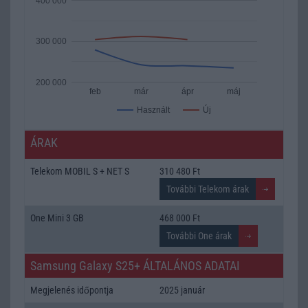
400 000
300 000
200 000
feb
már
ápr
máj
Új
Használt
ÁRAK
Telekom MOBIL S + NET S
310 480 Ft
One Mini 3 GB
468 000 Ft
Samsung Galaxy S25+ ÁLTALÁNOS ADATAI
Megjelenés időpontja
2025 január