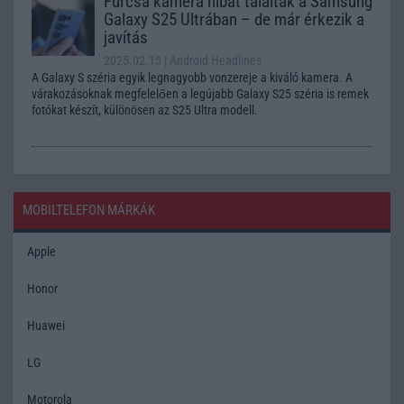
Furcsa kamera hibát találtak a Samsung
Galaxy S25 Ultrában – de már érkezik a
javítás
2025.02.15
| Android Headlines
A Galaxy S széria egyik legnagyobb vonzereje a kiváló kamera. A
várakozásoknak megfelelően a legújabb Galaxy S25 széria is remek
fotókat készít, különösen az S25 Ultra modell.
MOBILTELEFON MÁRKÁK
Apple
Honor
Huawei
LG
Motorola