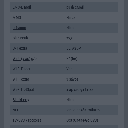
EMS
/E-mail
push eMail
MMS
Nincs
Infraport
Nincs
Bluetooth
v5,x
B/T extra
LE, A2DP
Wi-Fi (alap)
g/b
v7 (be)
Wi-Fi Direct
Van
Wi-Fi extra
3 sávos
Wi-Fi HotSpot
alap szolgáltatás
Blackberry
Nincs
NFC
területenként változó
TV/USB kapcsolat
OtG (On-the-Go USB)