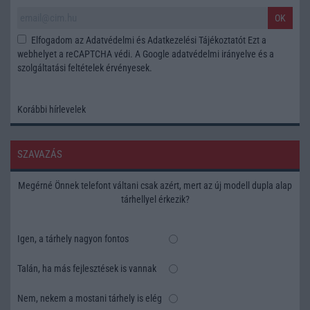
OK
Elfogadom az
Adatvédelmi és Adatkezelési Tájékoztatót
Ezt a
webhelyet a reCAPTCHA védi. A Google
adatvédelmi irányelve
és a
szolgáltatási feltételek
érvényesek.
Korábbi hírlevelek
SZAVAZÁS
Megérné Önnek telefont váltani csak azért, mert az új modell dupla alap
tárhellyel érkezik?
Igen, a tárhely nagyon fontos
Talán, ha más fejlesztések is vannak
Nem, nekem a mostani tárhely is elég