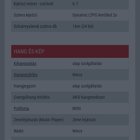
Kijelző méret - col/inch
6.7
Színes kijelző
Dynamic LTPO AmOled 2x
Színárnyalatok száma db
16m (24 bit)
HANG ÉS KÉP
Kihangositás
alap szolgáltatás
Hangvezérlés
Nincs
Hangjegyzet
alap szolgáltatás
Csengőhang letöltés
AKG hangrendszer
Polifonia
MIDI
Zenelejátszás (Music Player)
Zene lejátszó
Rádió
Nincs