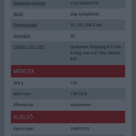
Operációs rendszer
v15,x Android OS
RotaS
alap szolgáltatás
Frekvenciasáv
5G, LTE, GSM 4 sáv
Generáció
5G
ChipSet
,
CPU
,
GPU
Qualcomm Snapdragon 8 Elite,
8 mag, max 4,47 GHz, Adreno
830
MÉRETEK
Súly g
190
Méret mm
159*76*8
Billentyűzet
touchscreen
KIJELZŐ
Kijelző pixel
1440*3120