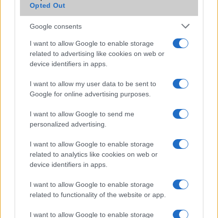
Brand
Plus - általában nagyobb
Opted Out
képernyõvel és nagyobb
aksival kiadott változat!
Google consents
Védelem
IP68
I want to allow Google to enable storage
related to advertising like cookies on web or
Limited Edition
Nincs
device identifiers in apps.
SAR
1,26
I want to allow my user data to be sent to
N/A = Nincs adat. Legutóbbi frissítés: 2026-07-13 19:00:00
Google for online advertising purposes.
I want to allow Google to send me
personalized advertising.
I want to allow Google to enable storage
related to analytics like cookies on web or
device identifiers in apps.
Új és Használt GSM kiemelt ajánlatok
I want to allow Google to enable storage
Samsung Galaxy S26
related to functionality of the website or app.
I want to allow Google to enable storage