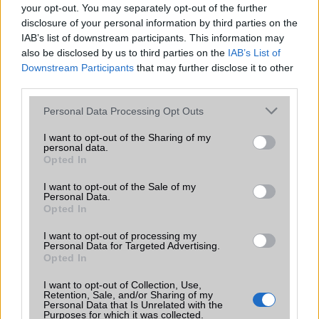
your opt-out. You may separately opt-out of the further
Organizer
alap szolgáltatás
disclosure of your personal information by third parties on the
T9 szótár
alkalmazás független szótár
IAB’s list of downstream participants. This information may
also be disclosed by us to third parties on the
IAB’s List of
Office alkalmazások
alap szolgáltatás
Downstream Participants
that may further disclose it to other
third parties.
Iránytũ
ecompass
Please note that this website/app uses one or more Google
Personal Data Processing Opt Outs
Extrák
32-bit/384kHz audio
services and may gather and store information including but
not limited to your visit or usage behaviour. You may click to
I want to opt-out of the Sharing of my
EGYÉB
personal data.
grant or deny consent to Google and its third-party tags to
Opted In
use your data for below specified purposes in below Google
Vibra jelzés
alap szolgáltatás
consent section.
I want to opt-out of the Sale of my
SIM típus
eSIM
Personal Data.
Opted In
SIM-ek száma
2
I want to opt-out of processing my
Personal Data for Targeted Advertising.
Flight mode
Van
Opted In
Terület
Globális
I want to opt-out of Collection, Use,
Retention, Sale, and/or Sharing of my
Funkciók
Always-on display
Personal Data that Is Unrelated with the
Purposes for which it was collected.