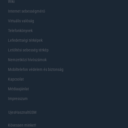
Wiki
Internet sebességmérő
Virtuális valóság
Telefonkönyvek
Lefedettségi térképek
Letöltési sebesség térkép
Nemzetközi hívószámok
Mobiltelefon védelem és biztonság
Kapcsolat
Médiaajánlat
Impresszum
UjesHasznaltGSM
Kövessen minket!