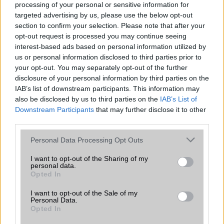
processing of your personal or sensitive information for
Cserélhetőség
targeted advertising by us, please use the below opt-out
section to confirm your selection. Please note that after your
Beszélgetési idő h /
Gyorstöltésre alkalmas
opt-out request is processed you may continue seeing
Gyorstöltés
interest-based ads based on personal information utilized by
ALKALMAZÁSOK ÉS ÉRZÉKELŐK
us or personal information disclosed to third parties prior to
your opt-out. You may separately opt-out of the further
Java
Nincs
disclosure of your personal information by third parties on the
IAB’s list of downstream participants. This information may
Flash
/
Ujjlenyomat olvasó
Fingerprint sensor
also be disclosed by us to third parties on the
IAB’s List of
Downstream Participants
that may further disclose it to other
SNS integráció
alap szolgáltatás
third parties.
Organizer
alap szolgáltatás
Please note that this website/app uses one or more Google
Personal Data Processing Opt Outs
services and may gather and store information including but
T9 szótár
alkalmazás független szótár
not limited to your visit or usage behaviour. You may click to
I want to opt-out of the Sharing of my
personal data.
Office alkalmazások
DV = Document viewer (Word,
grant or deny consent to Google and its third-party tags to
Opted In
Excel, PowerPoint, PDF)
use your data for below specified purposes in below Google
consent section.
I want to opt-out of the Sale of my
Iránytũ
ecompass
Personal Data.
Opted In
Extrák
ANT+ support