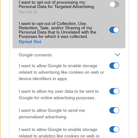
I want to opt-out of processing my
EGYÉB
Personal Data for Targeted Advertising.
Opted In
Vibra jelzés
alap szolgáltatás
I want to opt-out of Collection, Use,
Retention, Sale, and/or Sharing of my
SIM típus
nanoSIM
Personal Data that Is Unrelated with the
Purposes for which it was collected.
SIM-ek száma
2
Opted Out
Flight mode
Van
Google consents
Terület
Globális
I want to allow Google to enable storage
related to advertising like cookies on web or
Funkciók
Black, White, Blue, Coral
device identifiers in apps.
Orange
Brand
2019
I want to allow my user data to be sent to
Google for online advertising purposes.
Védelem
Nincs
I want to allow Google to send me
Limited Edition
Nincs
personalized advertising.
SAR
1,34
I want to allow Google to enable storage
N/A = Nincs adat. Legutóbbi frissítés: 2026-07-13 19:00:00
related to analytics like cookies on web or