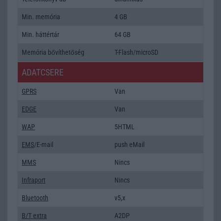
Min. memória
4 GB
Min. háttértár
64 GB
Memória bővíthetőség
T-Flash/microSD
ADATCSERE
GPRS
Van
EDGE
Van
WAP
5HTML
EMS
/E-mail
push eMail
MMS
Nincs
Infraport
Nincs
Bluetooth
v5,x
B/T extra
A2DP