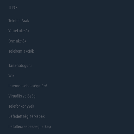
Hirek
Telefon Árak
Yettel akciók
One akciók
Telekom akciók
Tanácsdóguru
Wiki
Internet sebességmérő
Virtuális valóság
Telefonkönyvek
Lefedettségi térképek
Letöltési sebesség térkép