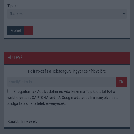
Tipus :
HÍRLEVÉL
Feliratkozás a Telefonguru ingyenes hírlevelére
OK
Elfogadom az
Adatvédelmi és Adatkezelési Tájékoztatót
Ezt a
webhelyet a reCAPTCHA védi. A Google
adatvédelmi irányelve
és a
szolgáltatási feltételek
érvényesek.
Korábbi hírlevelek