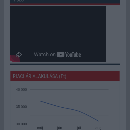
PIACI ÁR ALAKULÁSA (Ft)
40 000
35 000
30 000
máj
jún
júl
aug