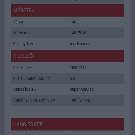
MÉRETEK
Súly g
140
Méret mm
145*70*8
Billentyűzet
touchscreen
KIJELZŐ
Kijelző pixel
1080*2340
Kijelző méret - col/inch
5.9
Színes kijelző
Super AmOled
Színárnyalatok száma db
16m (24 bit)
HANG ÉS KÉP