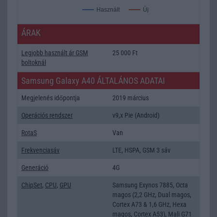
Új
Használt
ÁRAK
Legjobb használt ár GSM
25 000 Ft
boltoknál
Samsung Galaxy A40 ÁLTALÁNOS ADATAI
Megjelenés időpontja
2019 március
Operációs rendszer
v9,x Pie (Android)
RotaS
Van
Frekvenciasáv
LTE, HSPA, GSM 3 sáv
Generáció
4G
ChipSet
,
CPU
,
GPU
Samsung Exynos 7885, Octa
magos (2,2 GHz, Dual magos,
Cortex A73 & 1,6 GHz, Hexa
magos, Cortex A53), Mali G71