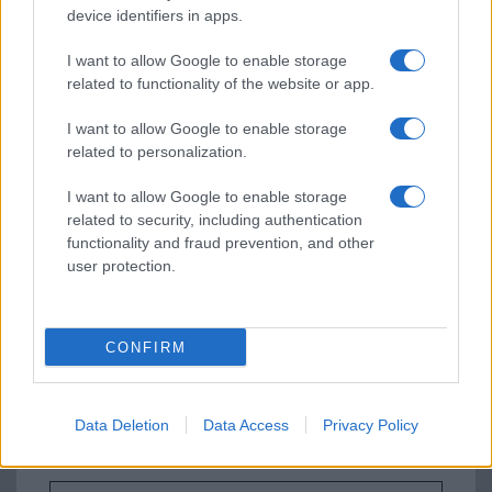
device identifiers in apps.
I want to allow Google to enable storage
related to functionality of the website or app.
I want to allow Google to enable storage
related to personalization.
Új és Használt GSM kiemelt ajánlatok
I want to allow Google to enable storage
Samsung Galaxy S26 Ultra
related to security, including authentication
functionality and fraud prevention, and other
user protection.
CONFIRM
Euro Gsm
Data Deletion
Data Access
Privacy Policy
392.000 Ft (új)