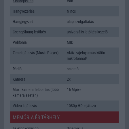
Kihangositás
Van
Hangvezérlés
Nincs
Hangjegyzet
alap szolgáltatás
Csengőhang letöltés
univerzális letöltés kezelõ
Polifonia
MIDI
Zenelejátszás (Music Player)
Aktív zajelnyomás külön
mikrofonnal!
Rádió
sztereó
Kamera
2x
Max. kamera felbontás (több
16 Mpixel
kamera esetén)
Video lejátszás
1080p HD lejátszó
MEMÓRIA ÉS TÁRHELY
Telefonkönyv db
dinamikus