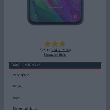
7.25/10 (
174 szavazat
)
Szavazzon Ön is!
TARTALOMJEGYZÉK
Specifikáció
Video
Árak
Kiemelt ajánlatok