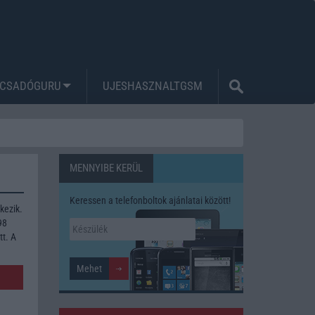
CSADÓGURU
UJESHASZNALTGSM
MENNYIBE KERÜL
Keressen a telefonboltok ajánlatai között!
kezik.
98
tt. A