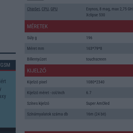
ChipSet
,
CPU
,
GPU
Exynos, 8 mag, max 2,75 GH
Xclipse 530
MÉRETEK
Súly g
196
Méret mm
163*79*8
Billentyűzet
touchscreen
TGSM
KIJELZŐ
ért
Kijelző pixel
1080*2340
y
Kijelző méret - col/inch
6.7
axy
Színes kijelző
Super AmOled
Színárnyalatok száma db
16m (24 bit)