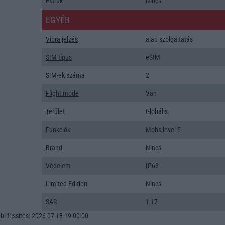
Extrák
Nincs
EGYÉB
Vibra jelzés
alap szolgáltatás
SIM típus
eSIM
SIM-ek száma
2
Flight mode
Van
Terület
Globális
Funkciók
Mohs level 5
Brand
Nincs
Védelem
IP68
Limited Edition
Nincs
SAR
1,17
i frissítés: 2026-07-13 19:00:00