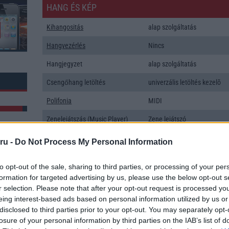
HANG ÉS KÉP
Kihangositás
alap szolgáltatás
Hangvezérlés
Nincs
Hangjegyzet
alap szolgáltatás
Csengőhang letöltés
univerzális letöltés kezelõ
Polifonia
MIDI
Zenelejátszás (Music Player)
Zene lejátszó
Rádió
Nincs
ru -
Do Not Process My Personal Information
Kamera
3x
to opt-out of the sale, sharing to third parties, or processing of your per
Max. kamera felbontás (több
50 Mpixel
formation for targeted advertising by us, please use the below opt-out s
k: 2
kamera esetén)
r selection. Please note that after your opt-out request is processed y
eing interest-based ads based on personal information utilized by us or
Video lejátszás
4K UHD lejátszó
disclosed to third parties prior to your opt-out. You may separately opt-
losure of your personal information by third parties on the IAB’s list of
MEMÓRIA ÉS TÁRHELY