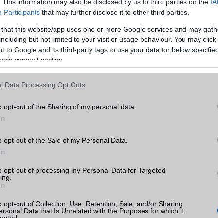
. This information may also be disclosed by us to third parties on the
IA
Participants
that may further disclose it to other third parties.
Telefonkönyv db
dinamikus
 that this website/app uses one or more Google services and may gath
Min. memória
6 GB
including but not limited to your visit or usage behaviour. You may click 
axy
Min. háttértár
128 GB
yek,
 to Google and its third-party tags to use your data for below specifi
k
ogle consent section.
Memória bővíthetőség
Nincs
tás
ADATCSERE
l Data Processing Opt Outs
kkal
GPRS
Van
o opt-out of the Sharing of my personal data.
axy
In
EDGE
Van
WAP
5HTML
o opt-out of the Sale of my Personal Data.
In
EMS
/E-mail
push eMail
sung
to opt-out of processing my Personal Data for Targeted
MMS
Nincs
ing.
ok
In
Infraport
Nincs
o opt-out of Collection, Use, Retention, Sale, and/or Sharing
Bluetooth
v5,x
ersonal Data that Is Unrelated with the Purposes for which it
lected.