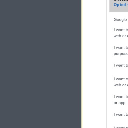
Opted 
Google 
I want t
web or d
I want t
purpose
I want 
I want t
web or d
I want t
or app.
I want t
I want t