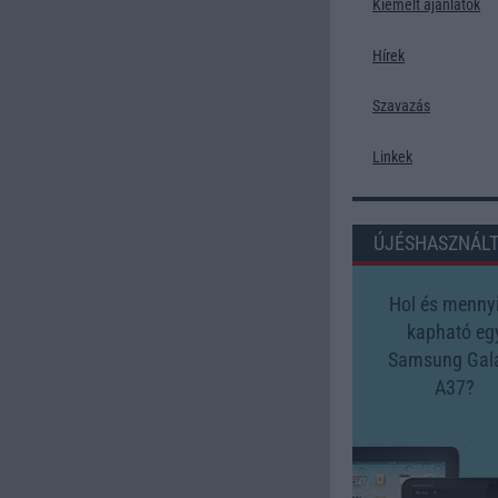
Kiemelt ajánlatok
Hírek
Szavazás
Linkek
ÚJÉSHASZNÁL
Hol és mennyi
kapható eg
Samsung Gal
A37?