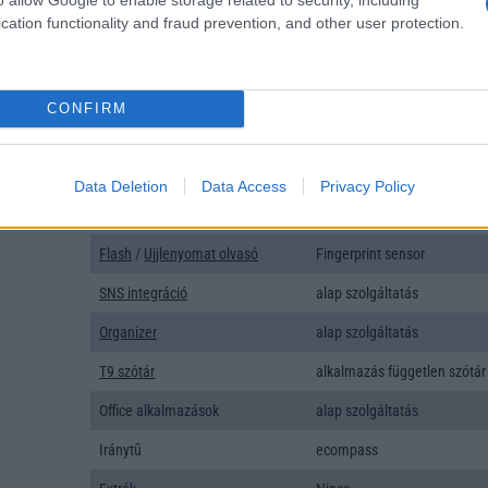
Típus
Li-Polimer
cation functionality and fraud prevention, and other user protection.
Készenléti idő h /
Az akkumulátor nem vehetõ 
Cserélhetőség
CONFIRM
Beszélgetési idő h /
45W-os gyorstöltés
Gyorstöltés
ALKALMAZÁSOK ÉS ÉRZÉKELŐK
Data Deletion
Data Access
Privacy Policy
Java
Nincs
Flash
/
Ujjlenyomat olvasó
Fingerprint sensor
SNS integráció
alap szolgáltatás
Organizer
alap szolgáltatás
T9 szótár
alkalmazás független szótár
Office alkalmazások
alap szolgáltatás
Iránytũ
ecompass