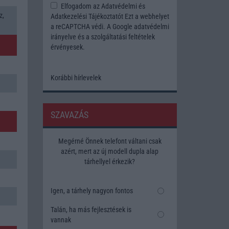
Elfogadom az
Adatvédelmi és
z,
Adatkezelési Tájékoztatót
Ezt a webhelyet
a reCAPTCHA védi. A Google
adatvédelmi
irányelve
és a
szolgáltatási feltételek
érvényesek.
Korábbi hírlevelek
SZAVAZÁS
Megérné Önnek telefont váltani csak
azért, mert az új modell dupla alap
tárhellyel érkezik?
Igen, a tárhely nagyon fontos
Talán, ha más fejlesztések is
vannak