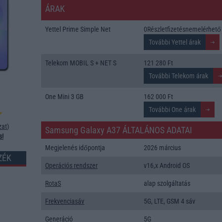
ÁRAK
Yettel Prime Simple Net
0Részletfizetésnemelérhető
Telekom MOBIL S + NET S
121 280 Ft
One Mini 3 GB
162 000 Ft
zat
)
Samsung Galaxy A37 ÁLTALÁNOS ADATAI
s!
Megjelenés időpontja
2026 március
ZÉK
Operációs rendszer
v16,x Android OS
RotaS
alap szolgáltatás
Frekvenciasáv
5G, LTE, GSM 4 sáv
Generáció
5G