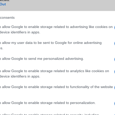
B/T extra
LE, A2DP
Out
Wi-Fi (alap)
g/b
v6 (ax)
consents
Wi-Fi Direct
Van
o allow Google to enable storage related to advertising like cookies on
Wi-Fi extra
Nincs
evice identifiers in apps.
Wi-Fi HotSpot
alap szolgáltatás
o allow my user data to be sent to Google for online advertising
s.
Blackberry
Nincs
to allow Google to send me personalized advertising.
NFC
területenként változó
TV/USB kapcsolat
OtG (On-the-Go USB)
o allow Google to enable storage related to analytics like cookies on
evice identifiers in apps.
GPS
aGPS (USA), Glonass (Orosz)
BDS (Kína), Galileo (EU), QZ
o allow Google to enable storage related to functionality of the website
(Japán)
Push to Talk
Nincs
o allow Google to enable storage related to personalization.
AKKUMULÁTOR
o allow Google to enable storage related to security, including