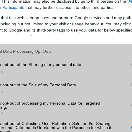
. This information may also be disclosed by us to third parties on the
IA
Telefonkönyv db
dinamikus
Participants
that may further disclose it to other third parties.
Min. memória
4 GB
 that this website/app uses one or more Google services and may gath
including but not limited to your visit or usage behaviour. You may click 
Min. háttértár
64 GB
 to Google and its third-party tags to use your data for below specifi
ogle consent section.
Memória bővíthetőség
T-Flash/microSD
ADATCSERE
axy
l Data Processing Opt Outs
yek,
k
GPRS
Van
o opt-out of the Sharing of my personal data.
EDGE
Nincs
In
tás
kkal
WAP
5HTML
o opt-out of the Sale of my Personal Data.
axy
In
EMS
/E-mail
push eMail
to opt-out of processing my Personal Data for Targeted
MMS
Nincs
ing.
In
Infraport
Nincs
o opt-out of Collection, Use, Retention, Sale, and/or Sharing
Bluetooth
v5,x
ersonal Data that Is Unrelated with the Purposes for which it
sung
lected.