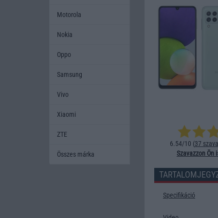
Motorola
Nokia
Oppo
Samsung
Vivo
Xiaomi
ZTE
6.54/10 (
37 szava
Szavazzon Ön i
Összes márka
TARTALOMJEGY
Specifikáció
Video