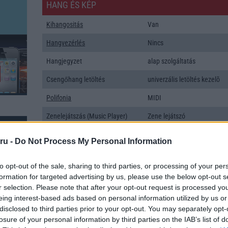
HANG ÉS KÉP
Kihangositás
Van
Hangvezérlés
Nincs
Hangjegyzet
alap szolgáltatás
Csengőhang letöltés
univerzális letöltés kezelõ
Polifonia
MIDI
Zenelejátszás (Music Player)
Zene lejátszó
Rádió
Nincs
ru -
Do Not Process My Personal Information
Kamera
4x
to opt-out of the sale, sharing to third parties, or processing of your per
Max. kamera felbontás (több
48 Mpixel
formation for targeted advertising by us, please use the below opt-out s
kamera esetén)
r selection. Please note that after your opt-out request is processed y
eing interest-based ads based on personal information utilized by us or
Video lejátszás
1080p HD lejátszó
disclosed to third parties prior to your opt-out. You may separately opt-
MEMÓRIA ÉS TÁRHELY
losure of your personal information by third parties on the IAB’s list of
k: 37