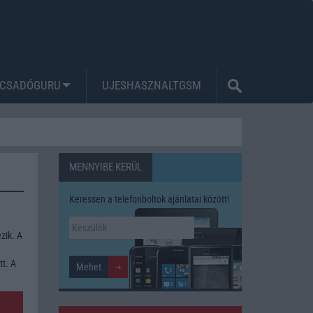
CSADÓGURU
UJESHASZNALTGSM
MENNYIBE KERÜL
Keressen a telefonboltok ajánlatai között!
zik. A
tt. A