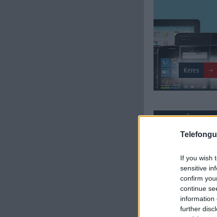
SZAVAZÁS
Telefongu
Külső: 6.32
If you wish 
Tudás: 6.38
sensitive in
confirm you
Minőség: 6.92
continue se
information 
further disc
Értékelés: 6.54 | Szavazato