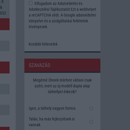
, 8
Elfogadom az
Adatvédelmi és
 &
Adatkezelési Tájékoztatót
Ezt a webhelyet
 G52
a reCAPTCHA védi. A Google
adatvédelmi
irányelve
és a
szolgáltatási feltételek
érvényesek.
Korábbi hírlevelek
SZAVAZÁS
Megérné Önnek telefont váltani csak
azért, mert az új modell dupla alap
tárhellyel érkezik?
Igen, a tárhely nagyon fontos
Talán, ha más fejlesztések is
vannak