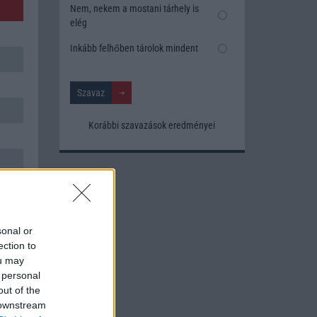
Nem, nekem a mostani tárhely is
elég
Inkább felhőben tárolok mindent
Korábbi szavazások eredményei
sonal or
ection to
ou may
 personal
out of the
 downstream