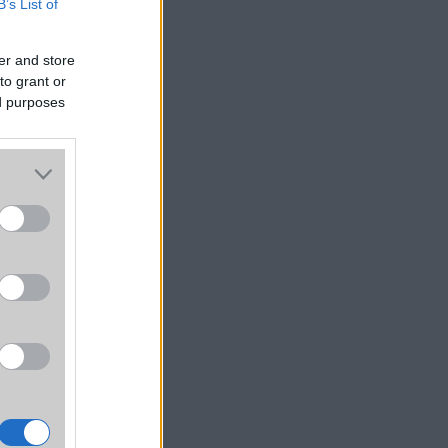
B’s List of
er and store
to grant or
ed purposes