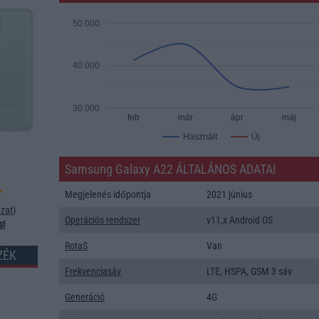
50 000
40 000
30 000
feb
már
ápr
máj
Új
Használt
Samsung Galaxy A22 ÁLTALÁNOS ADATAI
Megjelenés időpontja
2021 június
zat
)
Operációs rendszer
v11,x Android OS
s!
RotaS
Van
ZÉK
Frekvenciasáv
LTE, HSPA, GSM 3 sáv
Generáció
4G