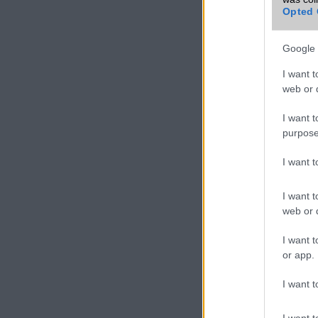
mobiltelefon
Opted 
Google 
VIDEO
I want t
web or d
I want t
purpose
I want 
I want t
web or d
I want t
or app.
I want t
I want t