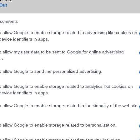
ok
B/T extra
A2DP
Out
Wi-Fi (alap)
g/b
v5 (ac)
consents
Wi-Fi Direct
Van
o allow Google to enable storage related to advertising like cookies on
Wi-Fi extra
Nincs
evice identifiers in apps.
Wi-Fi HotSpot
Van
o allow my user data to be sent to Google for online advertising
s.
Blackberry
Nincs
NFC
Nincs
to allow Google to send me personalized advertising.
TV/USB kapcsolat
2,x Type-C
o allow Google to enable storage related to analytics like cookies on
evice identifiers in apps.
GPS
aGPS (USA), Glonass (Orosz)
BDS (Kína), Galileo (EU)
o allow Google to enable storage related to functionality of the website
Push to Talk
Nincs
AKKUMULÁTOR
o allow Google to enable storage related to personalization.
Típus
Li-Polimer
o allow Google to enable storage related to security, including