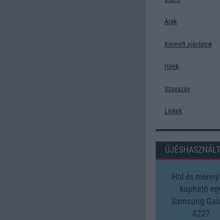
Árak
Kiemelt ajánlatok
Hírek
Szavazás
Linkek
ÚJÉSHASZNÁL
Hol és mennyi
kapható eg
Samsung Gal
A22?