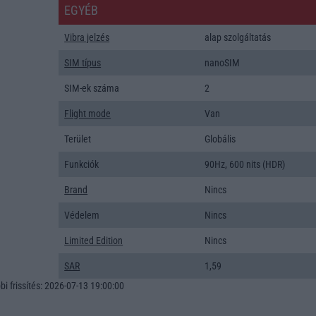
EGYÉB
Vibra jelzés
alap szolgáltatás
SIM típus
nanoSIM
SIM-ek száma
2
Flight mode
Van
Terület
Globális
Funkciók
90Hz, 600 nits (HDR)
Brand
Nincs
Védelem
Nincs
Limited Edition
Nincs
SAR
1,59
i frissítés: 2026-07-13 19:00:00