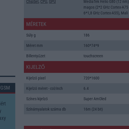
ChipSet
,
CPU
,
GPU
MediaTek Helio G80 (12 nm)
magos (2*2 GHz Cortex-A75
6*1,8 GHz Cortex-A55), Mali
MÉRETEK
Súly g
186
Méret mm
160*74*9
Billentyűzet
touchscreen
KIJELZŐ
Kijelző pixel
720*1600
TGSM
Kijelző méret - col/inch
6.4
Színes kijelző
Super AmOled
ért
Színárnyalatok száma db
16m (24 bit)
y
axy