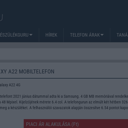
KÉSZÜLÉKGURU
HÍREK
TELEFON ÁRAK
TANÁ
XY A22 MOBILTELEFON
alaxy A22 4G
elefont 2021 június dátummal adta ki a Samsung. 4 GB MB memóriával rendelke
48 Mpixel. Kijelzőjének mérete 6.4 col. A telefongurun az elmúlt két hétben 326
meg a készüléket. A felhasználói szavazatok alapján összesítve 6.54 pontot kapo
PIACI ÁR ALAKULÁSA (Ft)