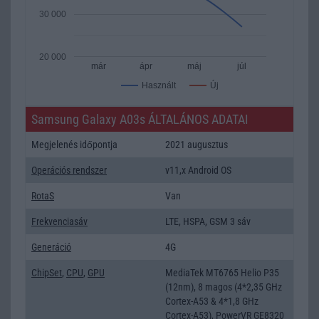
30 000
20 000
már
ápr
máj
júl
Új
Használt
Samsung Galaxy A03s ÁLTALÁNOS ADATAI
Megjelenés időpontja
2021 augusztus
Operációs rendszer
v11,x Android OS
RotaS
Van
Frekvenciasáv
LTE, HSPA, GSM 3 sáv
Generáció
4G
ChipSet
,
CPU
,
GPU
MediaTek MT6765 Helio P35
(12nm), 8 magos (4*2,35 GHz
Cortex-A53 & 4*1,8 GHz
Cortex-A53), PowerVR GE8320