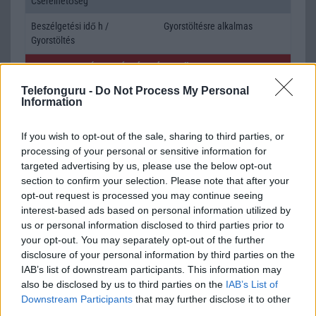
Cserélhetőség
Beszélgetési idő h /
Gyorstöltésre alkalmas
Gyorstöltés
ALKALMAZÁSOK ÉS ÉRZÉKELŐK
Telefonguru -
Do Not Process My Personal
Java
Nincs
Information
Flash
/
Ujjlenyomat olvasó
Fingerprint sensor
If you wish to opt-out of the sale, sharing to third parties, or
SNS integráció
alap szolgáltatás
processing of your personal or sensitive information for
targeted advertising by us, please use the below opt-out
Organizer
alap szolgáltatás
section to confirm your selection. Please note that after your
opt-out request is processed you may continue seeing
T9 szótár
alkalmazás független szótár
interest-based ads based on personal information utilized by
Office alkalmazások
alap szolgáltatás
us or personal information disclosed to third parties prior to
your opt-out. You may separately opt-out of the further
Iránytũ
Nincs
disclosure of your personal information by third parties on the
IAB’s list of downstream participants. This information may
Extrák
Nincs
also be disclosed by us to third parties on the
IAB’s List of
Downstream Participants
that may further disclose it to other
EGYÉB
third parties.