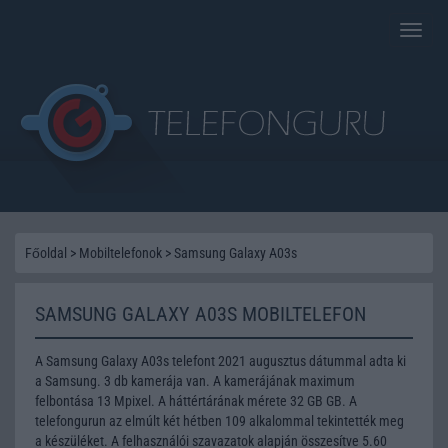
Toggle
naviga
Főoldal
>
Mobiltelefonok
>
Samsung Galaxy A03s
SAMSUNG GALAXY A03S MOBILTELEFON
A Samsung Galaxy A03s telefont 2021 augusztus dátummal adta ki
a Samsung. 3 db kamerája van. A kamerájának maximum
felbontása 13 Mpixel. A háttértárának mérete 32 GB GB. A
telefongurun az elmúlt két hétben 109 alkalommal tekintették meg
a készüléket. A felhasználói szavazatok alapján összesítve 5.60