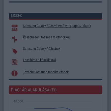
LINKEK
Samsung Galaxy A03s vélemények, tapasztalatok
Összehasonlítás más telefonokkal
Samsung Galaxy A03s árak
Friss hírek a készülékről
További Samsung mobiltelefonok
PIACI ÁR ALAKULÁSA (Ft)
40 000