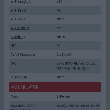
Wi-Fi (alap)
g/b
v4 (n)
Wi-Fi Direct
Van
Wi-Fi extra
Nincs
Wi-Fi HotSpot
Van
Blackberry
Nincs
NFC
Van
TV/USB kapcsolat
2,x Type-C
GPS
aGPS (USA), Glonass (Orosz),
BDS (Kína), Galileo (EU)
Push to Talk
Nincs
AKKUMULÁTOR
Típus
Li-Polimer
Készenléti idő h /
Az akkumulátor nem vehetõ ki!