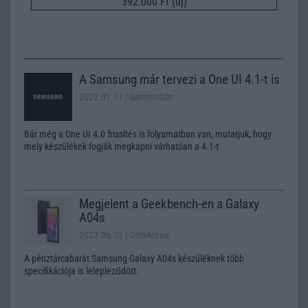
392.000 Ft (új)
A Samsung már tervezi a One UI 4.1-t is
2022.01.11
| Sammobile
Bár még a One UI 4.0 frissítés is folyamatban van, mutatjuk, hogy
mely készülékek fogják megkapni várhatóan a 4.1-t
Megjelent a Geekbench-en a Galaxy
A04s
2022.06.02
| GsmArena
A pénztárcabarát Samsung Galaxy A04s készüléknek több
specifikációja is lelepleződött.