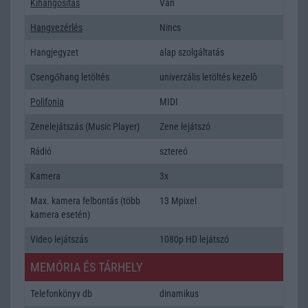
Kihangositás
Van
Hangvezérlés
Nincs
Hangjegyzet
alap szolgáltatás
Csengőhang letöltés
univerzális letöltés kezelõ
Polifonia
MIDI
Zenelejátszás (Music Player)
Zene lejátszó
Rádió
sztereó
Kamera
3x
Max. kamera felbontás (több
13 Mpixel
kamera esetén)
Video lejátszás
1080p HD lejátszó
MEMÓRIA ÉS TÁRHELY
Telefonkönyv db
dinamikus