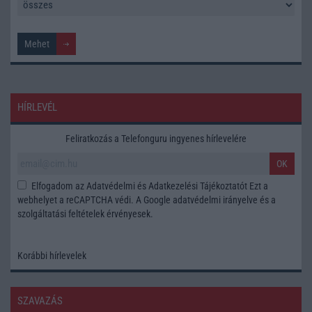
HÍRLEVÉL
Feliratkozás a Telefonguru ingyenes hírlevelére
OK
Elfogadom az
Adatvédelmi és Adatkezelési Tájékoztatót
Ezt a
webhelyet a reCAPTCHA védi. A Google
adatvédelmi irányelve
és a
szolgáltatási feltételek
érvényesek.
Korábbi hírlevelek
SZAVAZÁS