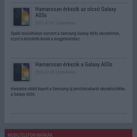
Hamarosan érkezik az olcsó Galaxy
A03s
2021.07.01
| GsmArena
Újabb tanúsítványt szerzett a Samsung Galaxy A03s okostelefon,
ezzel is közelebb került a megjelenéshez.
Hamarosan érkezik a Galaxy A03s
2021.07.30
| GsmArena
Hivatalos oldalt kapott a Samsung új pénztárcabarát okoskészüléke,
a Galaxy A03s.
MOBILTELEFON MÁRKÁK