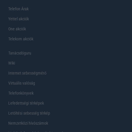
Telefon Árak
Yettel akciók
One akciók
Telekom akciók
Tanácsdóguru
Wiki
Internet sebességmérő
Virtuális valóság
Telefonkönyvek
Lefedettségi térképek
Letöltési sebesség térkép
Nemzetközi hívószámok