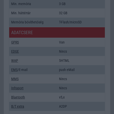
Min. memória
3 GB
Min. háttértár
32 GB
Memória bővíthetőség
T-Flash/microSD
ADATCSERE
GPRS
Van
EDGE
Nincs
WAP
5HTML
EMS
/E-mail
push eMail
MMS
Nincs
Infraport
Nincs
Bluetooth
v5,x
B/T extra
A2DP