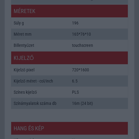
MÉRETEK
Súly g
196
Méret mm
165*76*10
Billentyűzet
touchscreen
KIJELZŐ
Kijelző pixel
720*1600
Kijelző méret - col/inch
6.5
Színes kijelző
PLS
Színárnyalatok száma db
16m (24 bit)
HANG ÉS KÉP