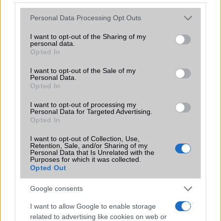
Vibra jelzés
alap szolgáltatás
Please note that this website/app uses one or more Google
Personal Data Processing Opt Outs
services and may gather and store information including but
SIM típus
nanoSIM
not limited to your visit or usage behaviour. You may click to
I want to opt-out of the Sharing of my
personal data.
SIM-ek száma
2
grant or deny consent to Google and its third-party tags to
Opted In
use your data for below specified purposes in below Google
Flight mode
Van
consent section.
I want to opt-out of the Sale of my
Personal Data.
Terület
Globális
Opted In
Funkciók
Nincs
I want to opt-out of processing my
Personal Data for Targeted Advertising.
Brand
S - lokális változat kis
Opted In
eltéréssel az alap készüléktõl!
I want to opt-out of Collection, Use,
Védelem
Nincs
Retention, Sale, and/or Sharing of my
Personal Data that Is Unrelated with the
Purposes for which it was collected.
Limited Edition
Nincs
Opted Out
SAR
1,09
Google consents
N/A = Nincs adat. Legutóbbi frissítés: 2026-07-13 19:00:00
I want to allow Google to enable storage
related to advertising like cookies on web or