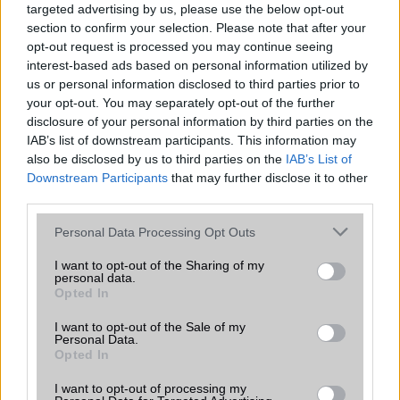
targeted advertising by us, please use the below opt-out
section to confirm your selection. Please note that after your
Beszélgetési idő h /
18W-os gyorstöltés
opt-out request is processed you may continue seeing
Gyorstöltés
interest-based ads based on personal information utilized by
ALKALMAZÁSOK ÉS ÉRZÉKELŐK
us or personal information disclosed to third parties prior to
your opt-out. You may separately opt-out of the further
Java
Nincs
disclosure of your personal information by third parties on the
IAB’s list of downstream participants. This information may
Flash
/
Ujjlenyomat olvasó
Fingerprint sensor
also be disclosed by us to third parties on the
IAB’s List of
Downstream Participants
that may further disclose it to other
SNS integráció
alap szolgáltatás
third parties.
Organizer
alap szolgáltatás
Please note that this website/app uses one or more Google
Personal Data Processing Opt Outs
services and may gather and store information including but
T9 szótár
alkalmazás független szótár
not limited to your visit or usage behaviour. You may click to
I want to opt-out of the Sharing of my
personal data.
Office alkalmazások
DV = Document viewer (Word,
grant or deny consent to Google and its third-party tags to
Opted In
Excel, PowerPoint, PDF)
use your data for below specified purposes in below Google
consent section.
I want to opt-out of the Sale of my
Iránytũ
ecompass
Personal Data.
Opted In
Extrák
Nincs
I want to opt-out of processing my
EGYÉB