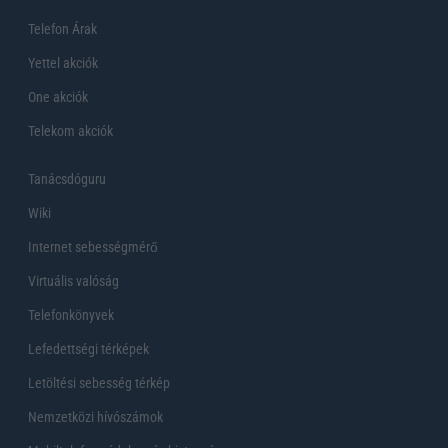
Telefon Árak
Yettel akciók
One akciók
Telekom akciók
Tanácsdóguru
Wiki
Internet sebességmérő
Virtuális valóság
Telefonkönyvek
Lefedettségi térképek
Letöltési sebesség térkép
Nemzetközi hívószámok