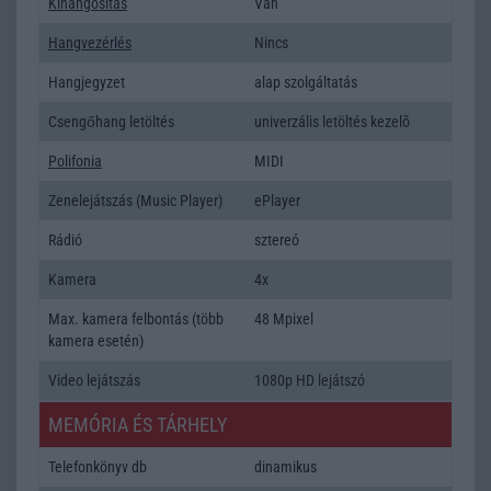
Kihangositás
Van
Hangvezérlés
Nincs
Hangjegyzet
alap szolgáltatás
Csengőhang letöltés
univerzális letöltés kezelõ
Polifonia
MIDI
Zenelejátszás (Music Player)
ePlayer
Rádió
sztereó
Kamera
4x
Max. kamera felbontás (több
48 Mpixel
kamera esetén)
Video lejátszás
1080p HD lejátszó
MEMÓRIA ÉS TÁRHELY
Telefonkönyv db
dinamikus