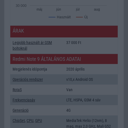
30 000
máj
jún
júl
aug
Új
Használt
ÁRAK
Legjobb használt ár GSM
37 000 Ft
boltoknál
Redmi Note 9 ÁLTALÁNOS ADATAI
Megjelenés időpontja
2020 április
Operációs rendszer
v10,x Android OS
RotaS
Van
Frekvenciasáv
LTE, HSPA, GSM 4 sáv
Generáció
4G
ChipSet
,
CPU
,
GPU
MediaTek Helio (12nm), 8
mag, max 2,0 GHz, Mali G52