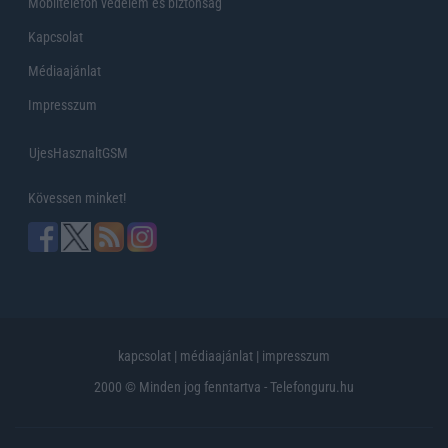
Mobiltelefon védelem és biztonság
Kapcsolat
Médiaajánlat
Impresszum
UjesHasznaltGSM
Kövessen minket!
kapcsolat
|
médiaajánlat
|
impresszum
2000 © Minden jog fenntartva - Telefonguru.hu