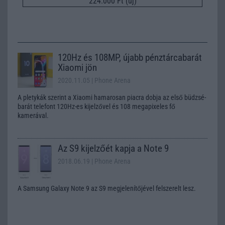
224.000 Ft (új)
120Hz és 108MP, újabb pénztárcabarát
Xiaomi jön
2020.11.05
| Phone Arena
A pletykák szerint a Xiaomi hamarosan piacra dobja az első büdzsé-
barát telefont 120Hz-es kijelzővel és 108 megapixeles fő
kamerával.
Az S9 kijelzőét kapja a Note 9
2018.06.19
| Phone Arena
A Samsung Galaxy Note 9 az S9 megjelenítőjével felszerelt lesz.