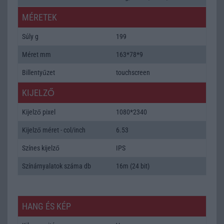
MÉRETEK
Súly g
199
Méret mm
163*78*9
Billentyűzet
touchscreen
KIJELZŐ
Kijelző pixel
1080*2340
Kijelző méret - col/inch
6.53
Színes kijelző
IPS
Színárnyalatok száma db
16m (24 bit)
HANG ÉS KÉP