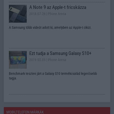
A Note 9 az Apple-t fricskázza
2018.07.26
| Phone Arena
A Samsung több videót adott ki, amelyben az Apple-t cikizi.
Ezt tudja a Samsung Galaxy S10+
2019.02.05
| Phone Arena
Benchmark teszten járt a Galaxy S10 termékcsalád legerősebb
tagja.
MOBILTELEFON MÁRKÁK