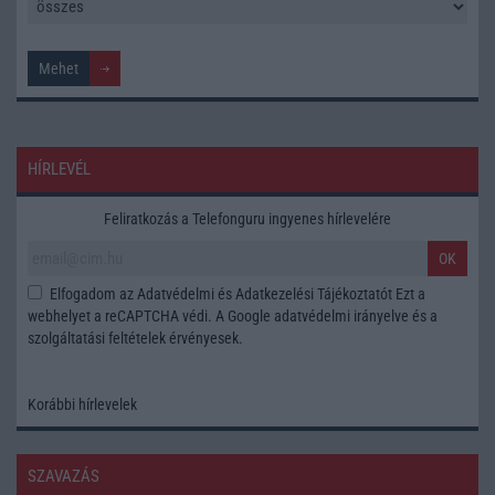
HÍRLEVÉL
Feliratkozás a Telefonguru ingyenes hírlevelére
OK
Elfogadom az
Adatvédelmi és Adatkezelési Tájékoztatót
Ezt a
webhelyet a reCAPTCHA védi. A Google
adatvédelmi irányelve
és a
szolgáltatási feltételek
érvényesek.
Korábbi hírlevelek
SZAVAZÁS