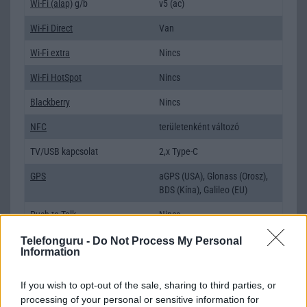
Wi-Fi (alap)
g/b
v5 (ac)
Wi-Fi Direct
Van
Wi-Fi extra
Nincs
Wi-Fi HotSpot
Nincs
Blackberry
Nincs
NFC
területenként változó
TV/USB kapcsolat
2,x Type-C
GPS
aGPS (USA), Glonass (Orosz),
BDS (Kína), Galileo (EU)
Push to Talk
Nincs
AKKUMULÁTOR
Telefonguru -
Do Not Process My Personal
Information
Típus
Li-Polimer
If you wish to opt-out of the sale, sharing to third parties, or
Készenléti idő h /
Az akkumulátor nem vehetõ ki!
processing of your personal or sensitive information for
Cserélhetőség