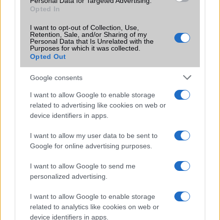
Personal Data for Targeted Advertising.
Opted In
Vibra jelzés
alap szolgáltatás
I want to opt-out of Collection, Use,
Retention, Sale, and/or Sharing of my
SIM típus
nanoSIM
Personal Data that Is Unrelated with the
Purposes for which it was collected.
SIM-ek száma
2
Opted Out
Flight mode
Van
Google consents
Terület
Globális
I want to allow Google to enable storage
related to advertising like cookies on web or
Funkciók
Nincs
device identifiers in apps.
Brand
2020
I want to allow my user data to be sent to
Védelem
vízlepergetõ ház
Google for online advertising purposes.
Limited Edition
Nincs
I want to allow Google to send me
personalized advertising.
SAR
1,14
N/A = Nincs adat. Legutóbbi frissítés: 2026-07-13 19:00:00
I want to allow Google to enable storage
related to analytics like cookies on web or
device identifiers in apps.