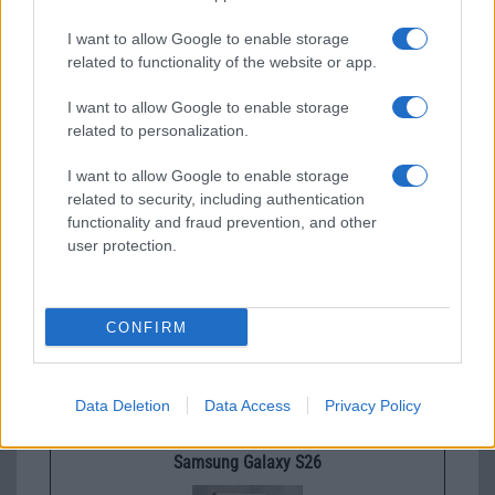
I want to allow Google to enable storage
related to functionality of the website or app.
I want to allow Google to enable storage
Új és Használt GSM kiemelt ajánlatok
related to personalization.
Apple iPhone 15 Pro Max
I want to allow Google to enable storage
related to security, including authentication
functionality and fraud prevention, and other
user protection.
CONFIRM
Nyugati GSM
320.000 Ft (új)
Data Deletion
Data Access
Privacy Policy
Samsung Galaxy S26