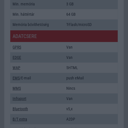
Min. memória
3 GB
Min. háttértár
64 GB
Memória bővíthetőség
T-Flash/microSD
ADATCSERE
GPRS
Van
EDGE
Van
WAP
5HTML
EMS
/E-mail
push eMail
MMS
Nincs
Infraport
Van
Bluetooth
v5,x
B/T extra
A2DP