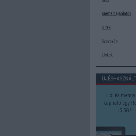
Kiemelt ajánlatok
Hírek
Szavazás
Linkek
ÚJÉSHASZNÁL
Hol és mennyi
kapható egy R
15 5G?