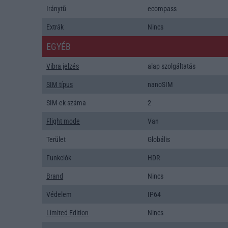
Iránytũ
ecompass
Extrák
Nincs
EGYÉB
Vibra jelzés
alap szolgáltatás
SIM típus
nanoSIM
SIM-ek száma
2
Flight mode
Van
Terület
Globális
Funkciók
HDR
Brand
Nincs
Védelem
IP64
Limited Edition
Nincs