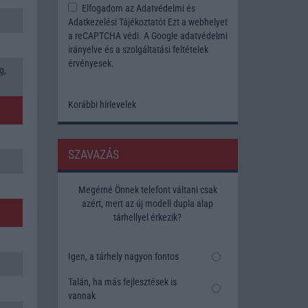
Elfogadom az
Adatvédelmi és
Adatkezelési Tájékoztatót
Ezt a webhelyet
a reCAPTCHA védi. A Google
adatvédelmi
irányelve
és a
szolgáltatási feltételek
érvényesek.
g,
Korábbi hírlevelek
SZAVAZÁS
Megérné Önnek telefont váltani csak
azért, mert az új modell dupla alap
tárhellyel érkezik?
Igen, a tárhely nagyon fontos
Talán, ha más fejlesztések is
vannak