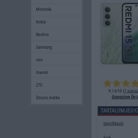
Motorola
Nokia
Realme
Samsung
vivo
Xiaomi
ZTE
9.14/10 (
7 szava
Szavazzon Ön i
Összes márka
TARTALOMJEGY
Specifikáció
Árak