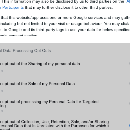
. This information may also be disclosed by us to third parties on the
IA
Video lejátszás
1080p HD lejátszó
Participants
that may further disclose it to other third parties.
MEMÓRIA ÉS TÁRHELY
 that this website/app uses one or more Google services and may gath
including but not limited to your visit or usage behaviour. You may click 
Telefonkönyv db
dinamikus
 to Google and its third-party tags to use your data for below specifi
ogle consent section.
k
Min. memória
4 GB
Min. háttértár
128 GB
l Data Processing Opt Outs
tás
kkal
Memória bővíthetőség
T-Flash/microSD
o opt-out of the Sharing of my personal data.
árak
ADATCSERE
In
GPRS
Van
o opt-out of the Sale of my Personal Data.
In
EDGE
Van
mi
to opt-out of processing my Personal Data for Targeted
WAP
5HTML
ing.
ok
In
EMS
/E-mail
push eMail
o opt-out of Collection, Use, Retention, Sale, and/or Sharing
MMS
Nincs
ersonal Data that Is Unrelated with the Purposes for which it
lected.