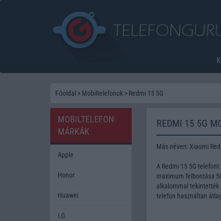
Főoldal
>
Mobiltelefonok
>
Redmi 15 5G
MOBILTELEFON
REDMI 15 5G M
MÁRKÁK
Más néven: Xiaomi Red
Apple
A Redmi 15 5G telefont
Honor
maximum felbontása 50 
alkalommal tekintették 
Huawei
telefon használtan átla
LG