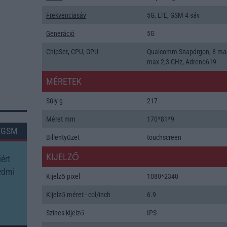
Frekvenciasáv
5G, LTE, GSM 4 sáv
Generáció
5G
ChipSet
,
CPU
,
GPU
Qualcomm Snapdrgon, 8 ma
max 2,3 GHz, Adreno619
MÉRETEK
Súly g
217
Méret mm
170*81*9
TGSM
Billentyűzet
touchscreen
KIJELZŐ
ért
edmi
Kijelző pixel
1080*2340
Kijelző méret - col/inch
6.9
Színes kijelző
IPS