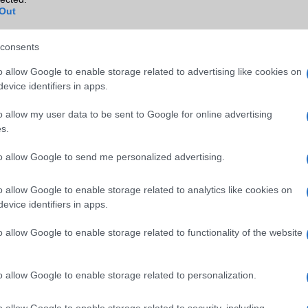
Infraport
területenként változó
Out
Bluetooth
v5,x
consents
B/T extra
LE, A2DP
o allow Google to enable storage related to advertising like cookies on
Wi-Fi (alap)
g/b
v5 (ac)
evice identifiers in apps.
Wi-Fi Direct
Nincs
o allow my user data to be sent to Google for online advertising
s.
Wi-Fi extra
Nincs
to allow Google to send me personalized advertising.
Wi-Fi HotSpot
alap szolgáltatás
Blackberry
Nincs
o allow Google to enable storage related to analytics like cookies on
evice identifiers in apps.
NFC
területenként változó
o allow Google to enable storage related to functionality of the website
TV/USB kapcsolat
OtG (On-the-Go USB)
GPS
aGPS (USA), Glonass (Orosz)
BDS (Kína), Galileo (EU)
o allow Google to enable storage related to personalization.
Push to Talk
Nincs
o allow Google to enable storage related to security, including