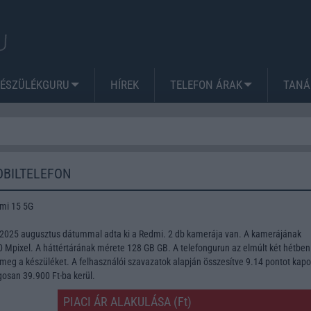
KÉSZÜLÉKGURU
HÍREK
TELEFON ÁRAK
TANÁ
OBILTELEFON
mi 15 5G
 2025 augusztus dátummal adta ki a Redmi. 2 db kamerája van. A kamerájának
Mpixel. A háttértárának mérete 128 GB GB. A telefongurun az elmúlt két hétben
meg a készüléket. A felhasználói szavazatok alapján összesítve 9.14 pontot kapo
gosan 39.900 Ft-ba kerül.
PIACI ÁR ALAKULÁSA (Ft)