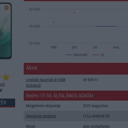
60 000
40 000
20 000
máj
jún
júl
aug
Új
Használt
ÁRAK
Legjobb használt ár GSM
39 900 Ft
zat
)
boltoknál
s!
Redmi 15 5G ÁLTALÁNOS ADATAI
ZÉK
Megjelenés időpontja
2025 augusztus
Operációs rendszer
v15,x Android OS
RotaS
alap szolgáltatás