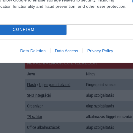
AKKUMULÁTOR
cation functionality and fraud prevention, and other user protection.
Típus
Silicium-Carbon
Készenléti idő h /
Visszatöltésre alkalmas (Po
CONFIRM
Cserélhetőség
Bank)
Beszélgetési idő h /
33W-os gyorstöltés
Data Deletion
Data Access
Privacy Policy
Gyorstöltés
ALKALMAZÁSOK ÉS ÉRZÉKELŐK
Java
Nincs
Flash
/
Ujjlenyomat olvasó
Fingerprint sensor
SNS integráció
alap szolgáltatás
Organizer
alap szolgáltatás
T9 szótár
alkalmazás független szótár
Office alkalmazások
alap szolgáltatás