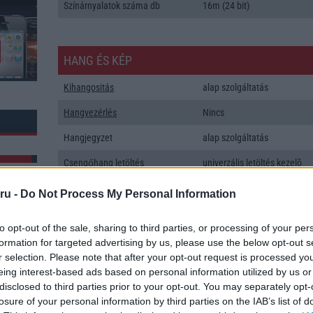
Színárnyalatok száma db
16m (24 bit)
HANG ÉS KÉP
Kihangositás
alap szolgáltatás
Hangvezérlés
Nincs
Hangjegyzet
alap szolgáltatás
Csengőhang letöltés
univerzális letöltés kezelõ
Polifonia
MIDI
ru -
Do Not Process My Personal Information
Zenelejátszás (Music Player)
ePlayer
to opt-out of the sale, sharing to third parties, or processing of your per
Rádió
Nincs
formation for targeted advertising by us, please use the below opt-out s
k: 7
r selection. Please note that after your opt-out request is processed y
Kamera
2x
eing interest-based ads based on personal information utilized by us or
disclosed to third parties prior to your opt-out. You may separately opt-
Max. kamera felbontás (több
50 Mpixel
losure of your personal information by third parties on the IAB’s list of
kamera esetén)