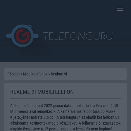
Toggle
naviga
Főoldal
>
Mobiltelefonok
>
Realme 9i
REALME 9I MOBILTELEFON
A Realme 9i telefont 2022 január dátummal adta ki a Realme. 4 GB
MB memóriával rendelkezik. A kamerájának felbontása 50 Mpixel.
Kijelzőjének mérete 6.6 col. A telefongurun az elmúlt két hétben 61
alkalommal tekintették meg a készüléket. A felhasználói szavazatok
alapján összesítve 6.17 pontot kapott. A készülék nem kapható.