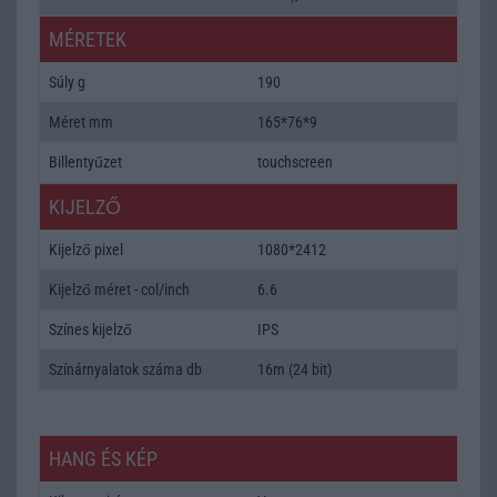
MÉRETEK
Súly g
190
Méret mm
165*76*9
Billentyűzet
touchscreen
KIJELZŐ
Kijelző pixel
1080*2412
Kijelző méret - col/inch
6.6
Színes kijelző
IPS
Színárnyalatok száma db
16m (24 bit)
HANG ÉS KÉP