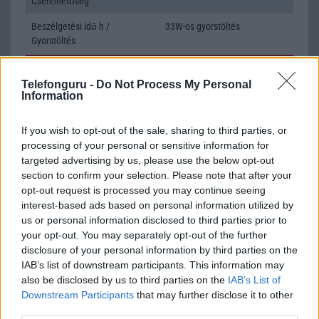
Cserélhetőség
Beszélgetési idő h /
33W-os gyorstöltés
Gyorstöltés
ALKALMAZÁSOK ÉS ÉRZÉKELŐK
Telefonguru -
Do Not Process My Personal
Information
Java
Nincs
Flash
/
Ujjlenyomat olvasó
Fingerprint sensor
If you wish to opt-out of the sale, sharing to third parties, or
processing of your personal or sensitive information for
SNS integráció
alap szolgáltatás
targeted advertising by us, please use the below opt-out
Organizer
alap szolgáltatás
section to confirm your selection. Please note that after your
opt-out request is processed you may continue seeing
T9 szótár
alkalmazás független szótár
interest-based ads based on personal information utilized by
us or personal information disclosed to third parties prior to
Office alkalmazások
alap szolgáltatás
your opt-out. You may separately opt-out of the further
disclosure of your personal information by third parties on the
Iránytũ
ecompass
IAB’s list of downstream participants. This information may
Extrák
24-bit/192kHz audio
also be disclosed by us to third parties on the
IAB’s List of
Downstream Participants
that may further disclose it to other
EGYÉB
third parties.