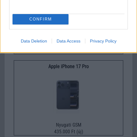
CONFIRM
Data Deletion
Data Access
Privacy Policy
Euro Gsm
489.000 Ft (új)
Apple iPhone 17 Pro
Nyugati GSM
435.000 Ft (új)