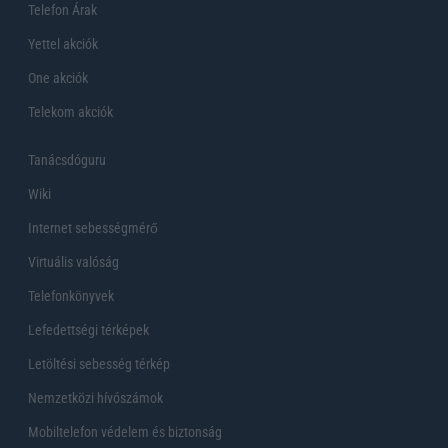
Telefon Árak
Yettel akciók
One akciók
Telekom akciók
Tanácsdóguru
Wiki
Internet sebességmérő
Virtuális valóság
Telefonkönyvek
Lefedettségi térképek
Letöltési sebesség térkép
Nemzetközi hívószámok
Mobiltelefon védelem és biztonság