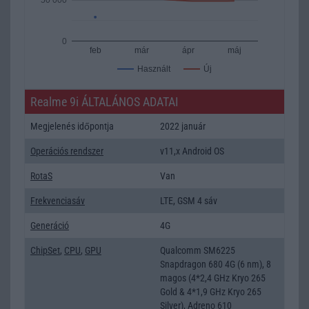
0
feb
már
ápr
máj
Új
Használt
Realme 9i ÁLTALÁNOS ADATAI
Megjelenés időpontja
2022 január
Operációs rendszer
v11,x Android OS
RotaS
Van
Frekvenciasáv
LTE, GSM 4 sáv
Generáció
4G
ChipSet
,
CPU
,
GPU
Qualcomm SM6225
Snapdragon 680 4G (6 nm), 8
magos (4*2,4 GHz Kryo 265
Gold & 4*1,9 GHz Kryo 265
Silver), Adreno 610