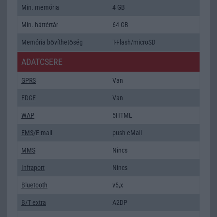
Min. memória
4 GB
Min. háttértár
64 GB
Memória bővíthetőség
T-Flash/microSD
ADATCSERE
GPRS
Van
EDGE
Van
WAP
5HTML
EMS
/E-mail
push eMail
MMS
Nincs
Infraport
Nincs
Bluetooth
v5,x
B/T extra
A2DP