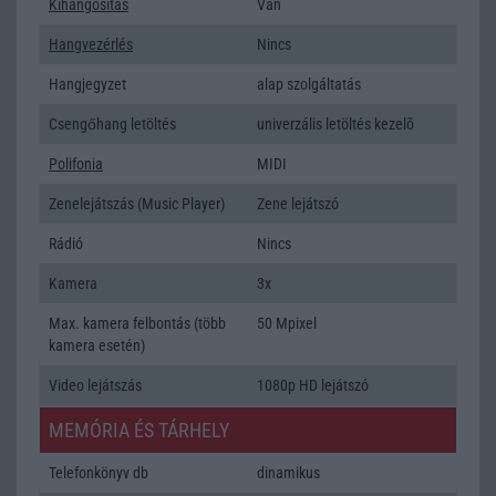
Kihangositás
Van
Hangvezérlés
Nincs
Hangjegyzet
alap szolgáltatás
Csengőhang letöltés
univerzális letöltés kezelõ
Polifonia
MIDI
Zenelejátszás (Music Player)
Zene lejátszó
Rádió
Nincs
Kamera
3x
Max. kamera felbontás (több
50 Mpixel
kamera esetén)
Video lejátszás
1080p HD lejátszó
MEMÓRIA ÉS TÁRHELY
Telefonkönyv db
dinamikus