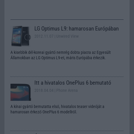
LG Optimus L9: hamarosan Európában
2012.11.07
| Unwired View
A kisebbik dél-koreai gyártó nemrég dobta piacra az Egyesült
Államokban az LG Optimus L9-et, máris Európába érkezik.
Itt a hivatalos OnePlus 6 bemutató
2018.04.04
| Phone Arena
A kínai gyártó bemutatta első, hivatalos teaser videóját a
hamarosan érkező OnePlus 6 modellről.