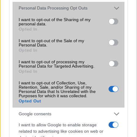
Vibra jelzés
alap szolgáltatás
Please note that this website/app uses one or more Google
Personal Data Processing Opt Outs
services and may gather and store information including but
SIM típus
nanoSIM
not limited to your visit or usage behaviour. You may click to
I want to opt-out of the Sharing of my
personal data.
grant or deny consent to Google and its third-party tags to
SIM-ek száma
2
Opted In
use your data for below specified purposes in below Google
consent section.
Flight mode
Van
I want to opt-out of the Sale of my
Personal Data.
Terület
Globális
Opted In
Funkciók
Nincs
I want to opt-out of processing my
Personal Data for Targeted Advertising.
Opted In
Brand
Nincs
Védelem
I want to opt-out of Collection, Use,
Nincs
Retention, Sale, and/or Sharing of my
Personal Data that Is Unrelated with the
Limited Edition
Nincs
Purposes for which it was collected.
Opted Out
SAR
Nincs publikus adat!
N/A = Nincs adat. Legutóbbi frissítés: 2026-07-13 19:00:00
Google consents
I want to allow Google to enable storage
related to advertising like cookies on web or