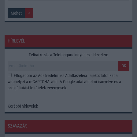
HÍRLEVÉL
Feliratkozás a Telefonguru ingyenes hírlevelére
OK
Elfogadom az
Adatvédelmi és Adatkezelési Tájékoztatót
Ezt a
webhelyet a reCAPTCHA védi. A Google
adatvédelmi irányelve
és a
szolgáltatási feltételek
érvényesek.
Korábbi hírlevelek
SZAVAZÁS