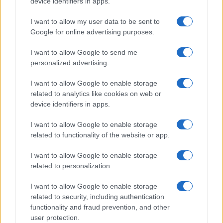
device identifiers in apps.
I want to allow my user data to be sent to
Google for online advertising purposes.
Új és Használt GSM kiemelt ajánlatok
I want to allow Google to send me
personalized advertising.
Apple iPhone 15 Pro
I want to allow Google to enable storage
related to analytics like cookies on web or
device identifiers in apps.
I want to allow Google to enable storage
related to functionality of the website or app.
I want to allow Google to enable storage
Nyugati GSM
related to personalization.
280.000 Ft (új)
I want to allow Google to enable storage
related to security, including authentication
Apple iPhone 17 Pro Max
functionality and fraud prevention, and other
user protection.