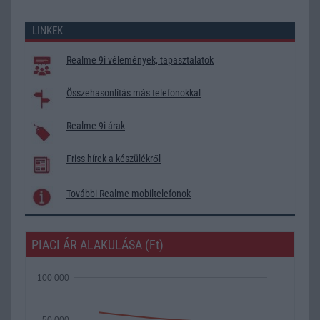
LINKEK
Realme 9i vélemények, tapasztalatok
Összehasonlítás más telefonokkal
Realme 9i árak
Friss hírek a készülékről
További Realme mobiltelefonok
PIACI ÁR ALAKULÁSA (Ft)
100 000
50 000