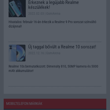
Érkeznek a legújabb Realme
készülékek!
2022.02.03
| GsmArena
Hivatalos: február 16-án érkezik a Realme 9 Pro sorozat színváltó
dizájnnal!
Új taggal bővült a Realme 10 sorozat!
2022.12.16
| GsmArena
Realme 10s bemutatkozott: Dimensity 810, 50MP kamera és 5000
mAh akkumulátor!
MOBILTELEFON MÁRKÁK