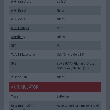
Wi-Fi (alap)
g/b
v5 (ac)
Wi-Fi Direct
Nincs
Wi-Fi extra
Nincs
Wi-Fi HotSpot
Van
Blackberry
Nincs
NFC
Van
TV/USB kapcsolat
OtG (On-the-Go USB)
GPS
aGPS (USA), Glonass (Orosz),
BDS (Kína), Galileo (EU)
Push to Talk
Nincs
AKKUMULÁTOR
Típus
Li-Polimer
Készenléti idő h /
Az akkumulátor nem vehetõ ki!