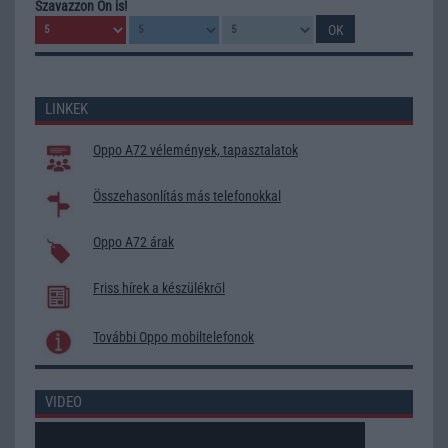
Szavazzon Ön is!
LINKEK
Oppo A72 vélemények, tapasztalatok
Összehasonlítás más telefonokkal
Oppo A72 árak
Friss hírek a készülékről
További Oppo mobiltelefonok
VIDEO