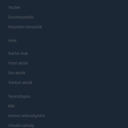
Tesztek
Összehasonlítás
Használati útmutatók
Hirek
Telefon Árak
Yettel akciók
One akciók
Telekom akciók
Tanácsdóguru
Wiki
Internet sebességmérő
Virtuális valóság