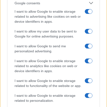
Google consents
Limited Edition
Nincs
I want to allow Google to enable storage
SAR
0,92
related to advertising like cookies on web or
N/A = Nincs adat. Legutóbbi frissítés: 2026-07-13 19:00:00
device identifiers in apps.
I want to allow my user data to be sent to
Google for online advertising purposes.
I want to allow Google to send me
personalized advertising.
Új és Használt GSM kiemelt ajánlatok
I want to allow Google to enable storage
related to analytics like cookies on web or
Samsung Galaxy S26 Ultra
device identifiers in apps.
I want to allow Google to enable storage
related to functionality of the website or app.
I want to allow Google to enable storage
related to personalization.