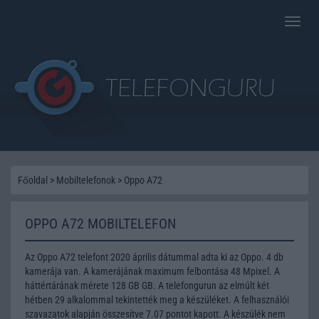
Toggle
naviga
Főoldal
>
Mobiltelefonok
>
Oppo A72
OPPO A72 MOBILTELEFON
Az Oppo A72 telefont 2020 április dátummal adta ki az Oppo. 4 db
kamerája van. A kamerájának maximum felbontása 48 Mpixel. A
háttértárának mérete 128 GB GB. A telefongurun az elmúlt két
hétben 29 alkalommal tekintették meg a készüléket. A felhasználói
szavazatok alapján összesítve 7.07 pontot kapott. A készülék nem