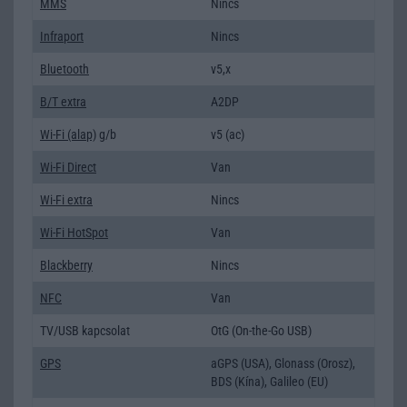
MMS
Nincs
Infraport
Nincs
Bluetooth
v5,x
B/T extra
A2DP
Wi-Fi (alap)
g/b
v5 (ac)
Wi-Fi Direct
Van
Wi-Fi extra
Nincs
Wi-Fi HotSpot
Van
Blackberry
Nincs
NFC
Van
TV/USB kapcsolat
OtG (On-the-Go USB)
GPS
aGPS (USA), Glonass (Orosz),
BDS (Kína), Galileo (EU)