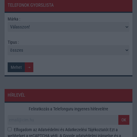
TELEFONOK GYORSLISTA
Márka :
Tipus :
HÍRLEVÉL
Feliratkozás a Telefonguru ingyenes hírlevelére
OK
Elfogadom az
Adatvédelmi és Adatkezelési Tájékoztatót
Ezt a
webhelyet a reCAPTCHA védi. A Google
adatvédelmi irányelve
és a