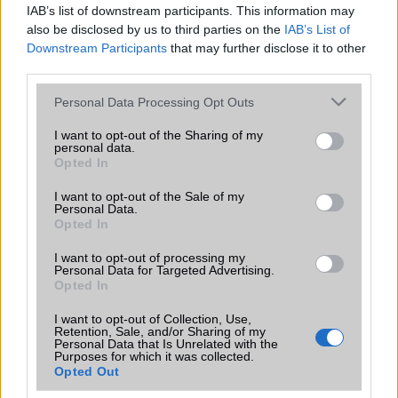
Office alkalmazások
alap szolgáltatás
IAB’s list of downstream participants. This information may
also be disclosed by us to third parties on the
IAB’s List of
Iránytũ
ecompass
Downstream Participants
that may further disclose it to other
third parties.
Extrák
24-bit/192kHz audio
Please note that this website/app uses one or more Google
Personal Data Processing Opt Outs
EGYÉB
services and may gather and store information including but
not limited to your visit or usage behaviour. You may click to
I want to opt-out of the Sharing of my
Vibra jelzés
alap szolgáltatás
personal data.
grant or deny consent to Google and its third-party tags to
Opted In
use your data for below specified purposes in below Google
SIM típus
nanoSIM
consent section.
I want to opt-out of the Sale of my
SIM-ek száma
2
Personal Data.
Opted In
Flight mode
Van
I want to opt-out of processing my
Personal Data for Targeted Advertising.
Terület
Globális
Opted In
Funkciók
480 nits typ. brightness
I want to opt-out of Collection, Use,
(advertised)
Retention, Sale, and/or Sharing of my
Personal Data that Is Unrelated with the
Brand
2020
Purposes for which it was collected.
Opted Out
Védelem
Nincs