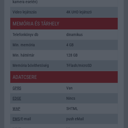
kamera esetén)
Video lejátszás
4K UHD lejátszó
MEMÓRIA ÉS TÁRHELY
Telefonkönyv db
dinamikus
Min. memória
4 GB
Min. háttértár
128 GB
Memória bővíthetőség
T-Flash/microSD
ADATCSERE
GPRS
Van
EDGE
Nincs
WAP
5HTML
EMS
/E-mail
push eMail