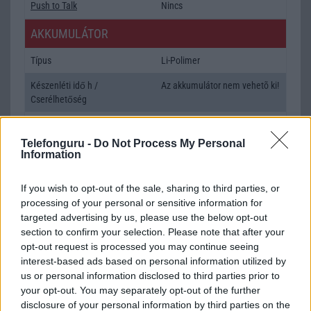
Push to Talk
Nincs
AKKUMULÁTOR
Típus
Li-Polimer
Készenléti idő h /
Az akkumulátor nem vehetõ ki!
Cserélhetőség
Beszélgetési idő h /
Gyorstöltésre alkalmas
Gyorstöltés
Telefonguru -
Do Not Process My Personal
Information
ALKALMAZÁSOK ÉS ÉRZÉKELŐK
If you wish to opt-out of the sale, sharing to third parties, or
Java
Nincs
processing of your personal or sensitive information for
targeted advertising by us, please use the below opt-out
Flash
/
Ujjlenyomat olvasó
Fingerprint sensor
section to confirm your selection. Please note that after your
SNS integráció
alap szolgáltatás
opt-out request is processed you may continue seeing
interest-based ads based on personal information utilized by
Organizer
alap szolgáltatás
us or personal information disclosed to third parties prior to
your opt-out. You may separately opt-out of the further
T9 szótár
alkalmazás független szótár
disclosure of your personal information by third parties on the