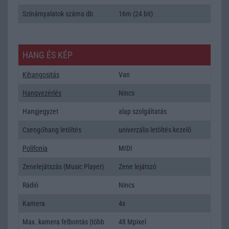
Színárnyalatok száma db
16m (24 bit)
HANG ÉS KÉP
Kihangositás
Van
Hangvezérlés
Nincs
Hangjegyzet
alap szolgáltatás
Csengőhang letöltés
univerzális letöltés kezelõ
Polifonia
MIDI
Zenelejátszás (Music Player)
Zene lejátszó
Rádió
Nincs
Kamera
4x
Max. kamera felbontás (több
48 Mpixel