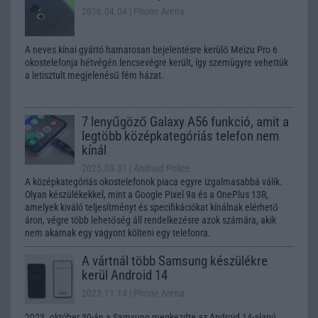
2016.04.04
| Phone Arena
A neves kínai gyártó hamarosan bejelentésre kerülő Meizu Pro 6
okostelefonja hétvégén lencsevégre került, így szemügyre vehettük
a letisztult megjelenésű fém házat.
7 lenyűgöző Galaxy A56 funkció, amit a
legtöbb középkategóriás telefon nem
kínál
2025.03.31
| Android Police
A középkategóriás okostelefonok piaca egyre izgalmasabbá válik.
Olyan készülékekkel, mint a Google Pixel 9a és a OnePlus 13R,
amelyek kiváló teljesítményt és specifikációkat kínálnak elérhető
áron, végre több lehetőség áll rendelkezésre azok számára, akik
nem akarnak egy vagyont költeni egy telefonra.
A vártnál több Samsung készülékre
kerül Android 14
2023.11.14
| Phone Arena
2023. október 30-án a Samsung megkezdte az Android 14-alapú