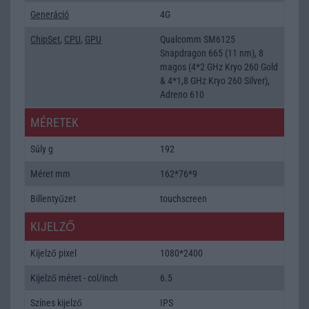
Generáció
4G
ChipSet
,
CPU
,
GPU
Qualcomm SM6125
Snapdragon 665 (11 nm), 8
magos (4*2 GHz Kryo 260 Gold
& 4*1,8 GHz Kryo 260 Silver),
Adreno 610
MÉRETEK
Súly g
192
Méret mm
162*76*9
Billentyűzet
touchscreen
KIJELZŐ
Kijelző pixel
1080*2400
Kijelző méret - col/inch
6.5
Színes kijelző
IPS