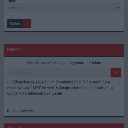
Tipus :
HÍRLEVÉL
Feliratkozás a Telefonguru ingyenes hírlevelére
OK
Elfogadom az
Adatvédelmi és Adatkezelési Tájékoztatót
Ezt a
webhelyet a reCAPTCHA védi. A Google
adatvédelmi irányelve
és a
szolgáltatási feltételek
érvényesek.
Korábbi hírlevelek