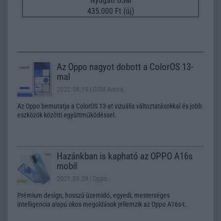
Nyugati GSM
435.000 Ft (új)
Az Oppo nagyot dobott a ColorOS 13-
mal
2022.08.19
| GSM Arena
Az Oppo bemutatja a ColorOS 13-at vizuális változtatásokkal és jobb
eszközök közötti együttműködéssel.
Hazánkban is kapható az OPPO A16s
mobil
2021.09.28
| Oppo
Prémium design, hosszú üzemidő, egyedi, mesterséges
intelligencia alapú okos megoldások jellemzik az Oppo A16s-t.