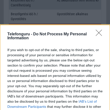
Készenléti idő h /
Az akkumulátor nem vehetõ ki!
Cserélhetőség
Beszélgetési idő h /
Gyorstöltésre alkalmas
Gyorstöltés
ALKALMAZÁSOK ÉS ÉRZÉKELŐK
Telefonguru -
Do Not Process My Personal
Information
Java
Nincs
Flash
/
Ujjlenyomat olvasó
Fingerprint sensor
If you wish to opt-out of the sale, sharing to third parties, or
processing of your personal or sensitive information for
SNS integráció
alap szolgáltatás
targeted advertising by us, please use the below opt-out
Organizer
alap szolgáltatás
section to confirm your selection. Please note that after your
opt-out request is processed you may continue seeing
T9 szótár
alkalmazás független szótár
interest-based ads based on personal information utilized by
us or personal information disclosed to third parties prior to
Office alkalmazások
alap szolgáltatás
your opt-out. You may separately opt-out of the further
disclosure of your personal information by third parties on the
Iránytũ
ecompass
IAB’s list of downstream participants. This information may
Extrák
Nincs
also be disclosed by us to third parties on the
IAB’s List of
Downstream Participants
that may further disclose it to other