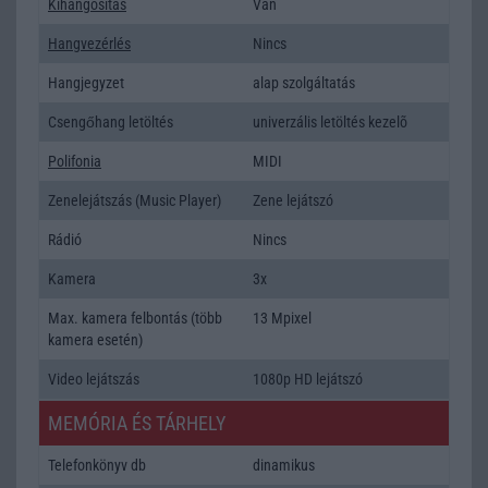
Kihangositás
Van
Hangvezérlés
Nincs
Hangjegyzet
alap szolgáltatás
Csengőhang letöltés
univerzális letöltés kezelõ
Polifonia
MIDI
Zenelejátszás (Music Player)
Zene lejátszó
Rádió
Nincs
Kamera
3x
Max. kamera felbontás (több
13 Mpixel
kamera esetén)
Video lejátszás
1080p HD lejátszó
MEMÓRIA ÉS TÁRHELY
Telefonkönyv db
dinamikus