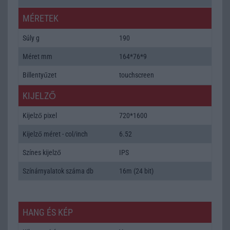
MÉRETEK
Súly g
190
Méret mm
164*76*9
Billentyűzet
touchscreen
KIJELZŐ
Kijelző pixel
720*1600
Kijelző méret - col/inch
6.52
Színes kijelző
IPS
Színárnyalatok száma db
16m (24 bit)
HANG ÉS KÉP