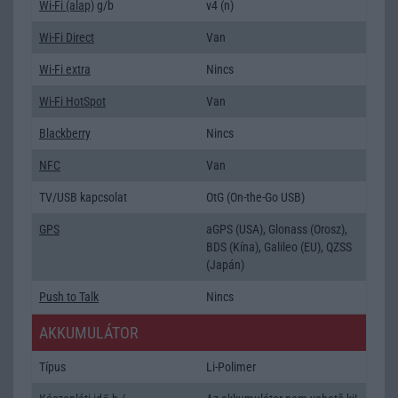
Wi-Fi (alap)
g/b
v4 (n)
Wi-Fi Direct
Van
Wi-Fi extra
Nincs
Wi-Fi HotSpot
Van
Blackberry
Nincs
NFC
Van
TV/USB kapcsolat
OtG (On-the-Go USB)
GPS
aGPS (USA), Glonass (Orosz),
BDS (Kína), Galileo (EU), QZSS
(Japán)
Push to Talk
Nincs
AKKUMULÁTOR
Típus
Li-Polimer