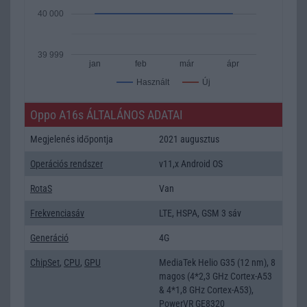
40 000
39 999
jan
feb
már
ápr
Új
Használt
Oppo A16s ÁLTALÁNOS ADATAI
Megjelenés időpontja
2021 augusztus
Operációs rendszer
v11,x Android OS
RotaS
Van
Frekvenciasáv
LTE, HSPA, GSM 3 sáv
Generáció
4G
ChipSet
,
CPU
,
GPU
MediaTek Helio G35 (12 nm), 8
magos (4*2,3 GHz Cortex-A53
& 4*1,8 GHz Cortex-A53),
PowerVR GE8320