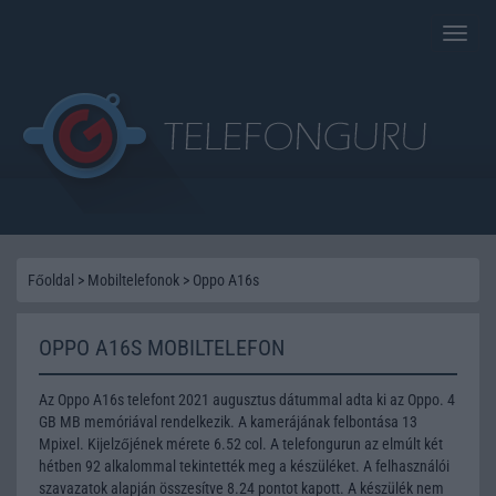
Toggle
naviga
Főoldal
>
Mobiltelefonok
>
Oppo A16s
OPPO A16S MOBILTELEFON
Az Oppo A16s telefont 2021 augusztus dátummal adta ki az Oppo. 4
GB MB memóriával rendelkezik. A kamerájának felbontása 13
Mpixel. Kijelzőjének mérete 6.52 col. A telefongurun az elmúlt két
hétben 92 alkalommal tekintették meg a készüléket. A felhasználói
szavazatok alapján összesítve 8.24 pontot kapott. A készülék nem