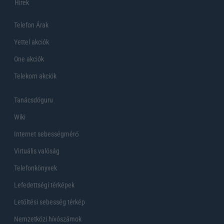
Hirek
Telefon Árak
Yettel akciók
One akciók
Telekom akciók
Tanácsdóguru
Wiki
Internet sebességmérő
Virtuális valóság
Telefonkönyvek
Lefedettségi térképek
Letöltési sebesség térkép
Nemzetközi hívószámok