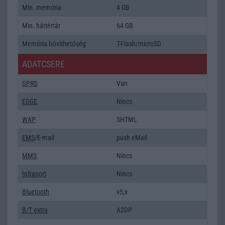
Min. memória
4 GB
Min. háttértár
64 GB
Memória bővíthetőség
T-Flash/microSD
ADATCSERE
GPRS
Van
EDGE
Nincs
WAP
5HTML
EMS
/E-mail
push eMail
MMS
Nincs
Infraport
Nincs
Bluetooth
v5,x
B/T extra
A2DP