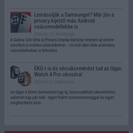
Lemásolják a Samsungot? Már jön a
privacy kijelző más Android
csúcsmodellekbe is
2026.02.23
| 9to5Google
A Galaxy S26 Ultra új Privacy Display kijelzője teljesen új szintre
emelheti a mobilos adatvédelmet – és már idén több androidos
csúcstelefonban is feltűnhet.
EKG-t is és vércukormérést tud az Oppo
Watch 4 Pro okosóra!
2023.09.01
| GSM Arena
Az Oppo a héten bemutatott egy új, összecsukható okostelefont,
valamint egy pár órát - egyet fejlett szenzorcsomaggal és egyet
megfizethető áron.