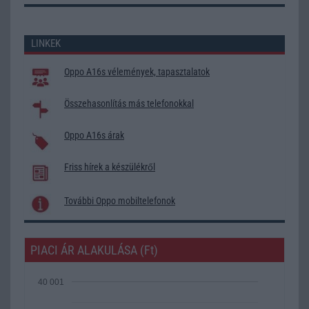
LINKEK
Oppo A16s vélemények, tapasztalatok
Összehasonlítás más telefonokkal
Oppo A16s árak
Friss hírek a készülékről
További Oppo mobiltelefonok
PIACI ÁR ALAKULÁSA (Ft)
40 001