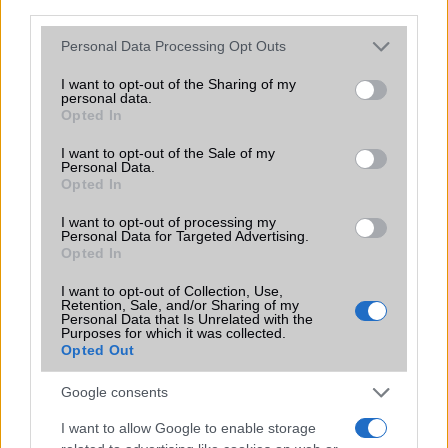
EGYÉB
third parties.
Vibra jelzés
alap szolgáltatás
Please note that this website/app uses one or more Google
Personal Data Processing Opt Outs
services and may gather and store information including but
SIM típus
nanoSIM
not limited to your visit or usage behaviour. You may click to
I want to opt-out of the Sharing of my
personal data.
grant or deny consent to Google and its third-party tags to
SIM-ek száma
2
Opted In
use your data for below specified purposes in below Google
consent section.
Flight mode
Van
I want to opt-out of the Sale of my
Personal Data.
Terület
Globális
Opted In
Funkciók
HDR
I want to opt-out of processing my
Personal Data for Targeted Advertising.
Opted In
Brand
S - lokális változat kis
eltéréssel az alap készüléktõl!
I want to opt-out of Collection, Use,
Retention, Sale, and/or Sharing of my
Védelem
Nincs
Personal Data that Is Unrelated with the
Purposes for which it was collected.
Limited Edition
Nincs
Opted Out
SAR
Nincs publikus adat!
Google consents
N/A = Nincs adat. Legutóbbi frissítés: 2026-07-13 19:00:00
I want to allow Google to enable storage