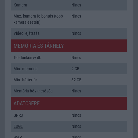
Kamera
Nincs
Max. kamera felbontás (több
Nincs
kamera esetén)
Video lejátszás
Nincs
MEMÓRIA ÉS TÁRHELY
Telefonkönyv db
Nincs
Min. memória
2 GB
Min. háttértár
32 GB
Memória bővíthetőség
Nincs
ADATCSERE
GPRS
Nincs
EDGE
Nincs
WAP
Nincs