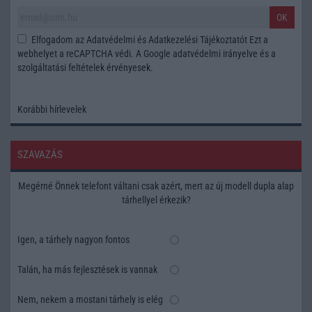
OK
Elfogadom az
Adatvédelmi és Adatkezelési Tájékoztatót
Ezt a
webhelyet a reCAPTCHA védi. A Google
adatvédelmi irányelve
és a
szolgáltatási feltételek
érvényesek.
Korábbi hírlevelek
SZAVAZÁS
Megérné Önnek telefont váltani csak azért, mert az új modell dupla alap
tárhellyel érkezik?
Igen, a tárhely nagyon fontos
Talán, ha más fejlesztések is vannak
Nem, nekem a mostani tárhely is elég