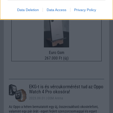
Samsung Galaxy S26
Data Deletion
Data Access
Privacy Policy
Euro Gsm
267.000 Ft (új)
EKG-t is és vércukormérést tud az Oppo
Watch 4 Pro okosóra!
2023.09.01
| GSM Arena
Az Oppo a héten bemutatott egy új, összecsukható okostelefont,
valamint egy pár órát - egyet fejlett szenzorcsomaggal és egyet