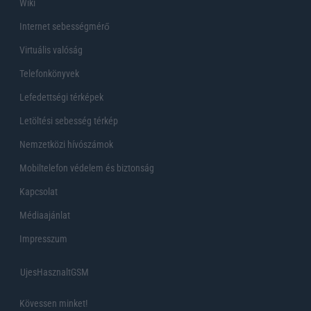
Wiki
Internet sebességmérő
Virtuális valóság
Telefonkönyvek
Lefedettségi térképek
Letöltési sebesség térkép
Nemzetközi hívószámok
Mobiltelefon védelem és biztonság
Kapcsolat
Médiaajánlat
Impresszum
UjesHasznaltGSM
Kövessen minket!