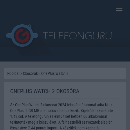
Toggle
naviga
Főoldal
>
Okosórák
>
OnePlus Watch 2
ONEPLUS WATCH 2 OKOSÓRA
Az OnePlus Watch 2 okosórát 2024 február dátummal adta ki az
OnePlus. 2 GB MB memóriával rendelkezik. Kijelzőjének mérete
1.43 col. A telefongurun az elmúlt két hétben 66 alkalommal
tekintették meg a készüléket. A felhasználói szavazatok alapján
összesítve 7.44 pontot kapott. A készülék nem kapható.