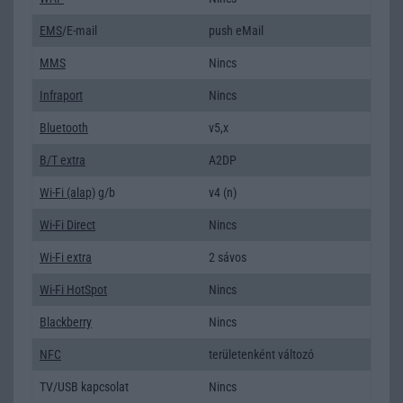
EMS
/E-mail
push eMail
MMS
Nincs
Infraport
Nincs
Bluetooth
v5,x
B/T extra
A2DP
Wi-Fi (alap)
g/b
v4 (n)
Wi-Fi Direct
Nincs
Wi-Fi extra
2 sávos
Wi-Fi HotSpot
Nincs
Blackberry
Nincs
NFC
területenként változó
TV/USB kapcsolat
Nincs