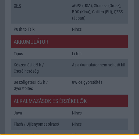
GPS
aGPS (USA), Glonass (Orosz),
BDS (Kína), Galileo (EU), QZSS
(Japán)
Push to Talk
Nincs
AKKUMULÁTOR
Típus
Li-Ion
Készenléti idő h /
Az akkumulátor nem vehetõ ki!
Cserélhetőség
Beszélgetési idő h /
8W-os gyorstöltés
Gyorstöltés
ALKALMAZÁSOK ÉS ÉRZÉKELŐK
Java
Nincs
Flash
/
Ujjlenyomat olvasó
Nincs
SNS integráció
Nincs