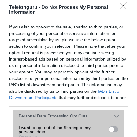
Telefonguru -
Do Not Process My Personal
Organizer
Nincs
Information
T9 szótár
Nincs
If you wish to opt-out of the sale, sharing to third parties, or
Office alkalmazások
Nincs
processing of your personal or sensitive information for
targeted advertising by us, please use the below opt-out
Iránytũ
ecompass
section to confirm your selection. Please note that after your
Extrák
Nincs
opt-out request is processed you may continue seeing
interest-based ads based on personal information utilized by
EGYÉB
us or personal information disclosed to third parties prior to
your opt-out. You may separately opt-out of the further
Vibra jelzés
Van
disclosure of your personal information by third parties on the
IAB’s list of downstream participants. This information may
SIM típus
Nincs
also be disclosed by us to third parties on the
IAB’s List of
Downstream Participants
SIM-ek száma
that may further disclose it to other
0
third parties.
Flight mode
Nincs
Please note that this website/app uses one or more Google
Personal Data Processing Opt Outs
Terület
Globális
services and may gather and store information including but
not limited to your visit or usage behaviour. You may click to
I want to opt-out of the Sharing of my
Funkciók
MIL-STD-810H, Always-on
personal data.
grant or deny consent to Google and its third-party tags to
display, 5 méterig vízálló
Opted In