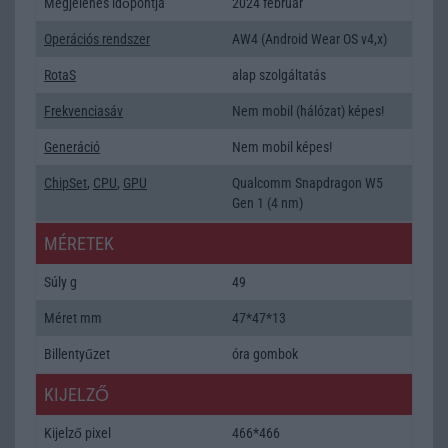
Megjelenés időpontja
2024 február
Operációs rendszer
AW4 (Android Wear OS v4,x)
RotaS
alap szolgáltatás
Frekvenciasáv
Nem mobil (hálózat) képes!
Generáció
Nem mobil képes!
ChipSet
,
CPU
,
GPU
Qualcomm Snapdragon W5
Gen 1 (4 nm)
MÉRETEK
Súly g
49
Méret mm
47*47*13
Billentyűzet
óra gombok
KIJELZŐ
Kijelző pixel
466*466