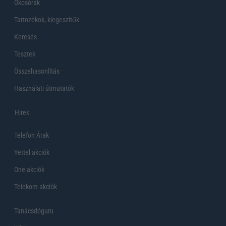
Okosórák
Tartozékok, kiegeszítők
Keresés
Tesztek
Összehasonlítás
Használati útmutatók
Hirek
Telefon Árak
Yettel akciók
One akciók
Telekom akciók
Tanácsdóguru