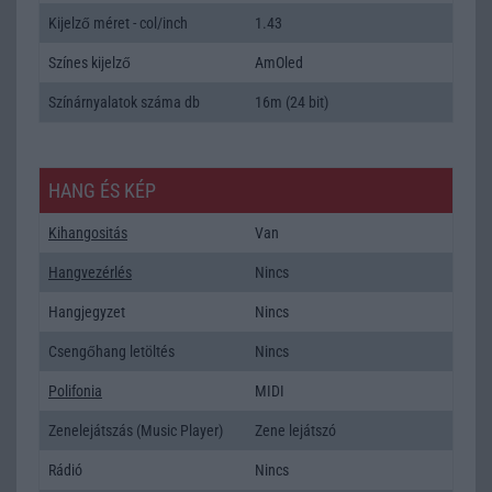
Kijelző méret - col/inch
1.43
Színes kijelző
AmOled
Színárnyalatok száma db
16m (24 bit)
HANG ÉS KÉP
Kihangositás
Van
Hangvezérlés
Nincs
Hangjegyzet
Nincs
Csengőhang letöltés
Nincs
Polifonia
MIDI
Zenelejátszás (Music Player)
Zene lejátszó
Rádió
Nincs