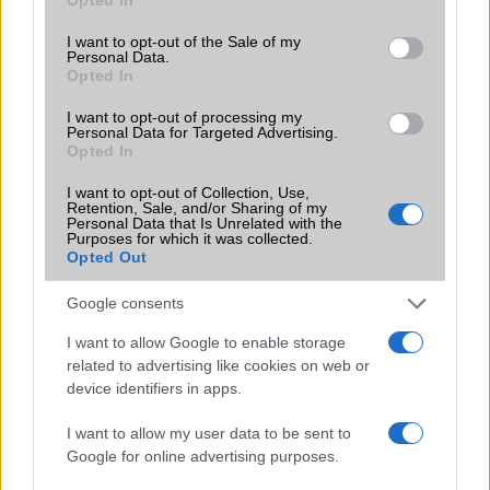
use your data for below specified purposes in below Google
consent section.
Brand
SmartWatch
I want to opt-out of the Sale of my
Personal Data.
Opted In
Védelem
IP68
Limited Edition
I want to opt-out of processing my
Nincs
Personal Data for Targeted Advertising.
Opted In
SAR
0,00
N/A = Nincs adat. Legutóbbi frissítés: 2026-07-13 19:00:00
I want to opt-out of Collection, Use,
Retention, Sale, and/or Sharing of my
Personal Data that Is Unrelated with the
Purposes for which it was collected.
Opted Out
Google consents
I want to allow Google to enable storage
Új és Használt GSM kiemelt ajánlatok
related to advertising like cookies on web or
device identifiers in apps.
Apple iPhone 15 Pro Max
I want to allow my user data to be sent to
Google for online advertising purposes.