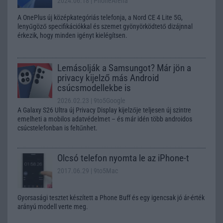
2024.06.18
| PhoneArena
A OnePlus új középkategóriás telefonja, a Nord CE 4 Lite 5G,
lenyűgöző specifikációkkal és szemet gyönyörködtető dizájnnal
érkezik, hogy minden igényt kielégítsen.
Lemásolják a Samsungot? Már jön a
privacy kijelző más Android
csúcsmodellekbe is
2026.02.23
| 9to5Google
A Galaxy S26 Ultra új Privacy Display kijelzője teljesen új szintre
emelheti a mobilos adatvédelmet – és már idén több androidos
csúcstelefonban is feltűnhet.
Olcsó telefon nyomta le az iPhone-t
2017.06.29
| 9to5Mac
Gyorsasági tesztet készített a Phone Buff és egy igencsak jó ár-érték
arányú modell verte meg.