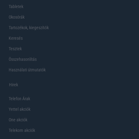
Tabletek
Okosórák
Tartozékok, kiegeszítők
Keresés
Tesztek
Összehasonlítás
Használati útmutatók
Hirek
Telefon Árak
Yettel akciók
One akciók
Telekom akciók