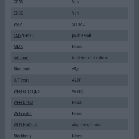
GPRS
Van
EDGE
Van
WAP
5HTML
EMS
/E-mail
push eMail
MMS
Nincs
Infraport
területenként változó
Bluetooth
v5,x
B/T extra
A2DP
Wi-Fi (alap)
g/b
v6 (ax)
Wi-Fi Direct
Nincs
Wi-Fi extra
Nincs
Wi-Fi HotSpot
alap szolgáltatás
Blackberry
Nincs