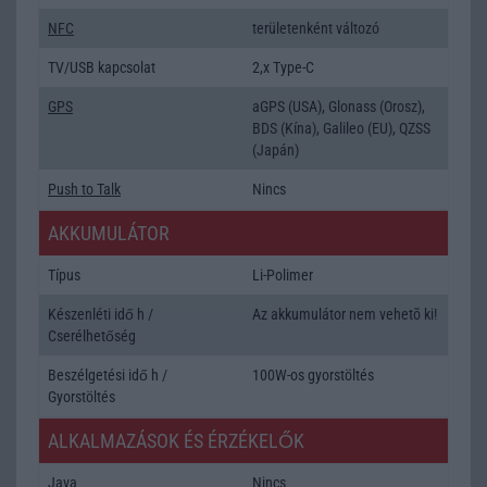
NFC
területenként változó
TV/USB kapcsolat
2,x Type-C
GPS
aGPS (USA), Glonass (Orosz),
BDS (Kína), Galileo (EU), QZSS
(Japán)
Push to Talk
Nincs
AKKUMULÁTOR
Típus
Li-Polimer
Készenléti idő h /
Az akkumulátor nem vehetõ ki!
Cserélhetőség
Beszélgetési idő h /
100W-os gyorstöltés
Gyorstöltés
ALKALMAZÁSOK ÉS ÉRZÉKELŐK
Java
Nincs