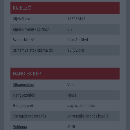
KIJELZŐ
Kijelző pixel
1080*2412
Kijelző méret - col/inch
6.7
Színes kijelző
fluid AmOled
Színárnyalatok száma db
1B (32 bit)
HANG ÉS KÉP
Kihangositás
Van
Hangvezérlés
Nincs
Hangjegyzet
alap szolgáltatás
Csengőhang letöltés
univerzális letöltés kezelõ
Polifonia
MIDI