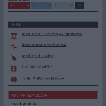
LINKEK
OnePlus Nord CE 4 vélemények, tapasztalatok
Összehasonlítás más telefonokkal
OnePlus Nord CE 4 árak
Friss hírek a készülékről
További OnePlus mobiltelefonok
PIACI ÁR ALAKULÁSA
Nincs elegendő adat