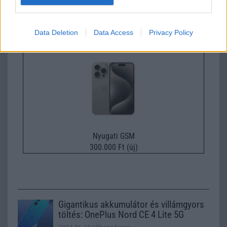
Euro Gsm
247.000 Ft (új)
Data Deletion
Data Access
Privacy Policy
Apple iPhone 15 Pro
Nyugati GSM
300.000 Ft (új)
Gigantikus akkumulátor és villámgyors
töltés: OnePlus Nord CE 4 Lite 5G