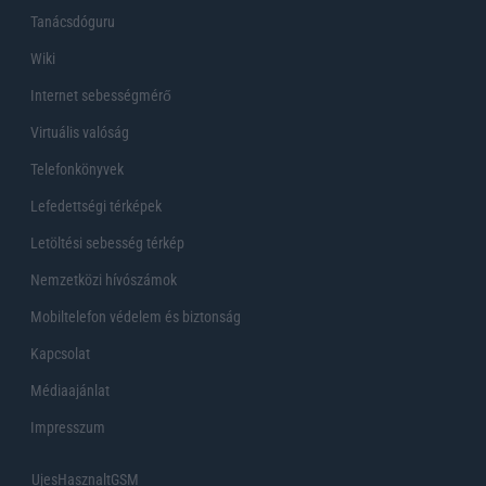
Tanácsdóguru
Wiki
Internet sebességmérő
Virtuális valóság
Telefonkönyvek
Lefedettségi térképek
Letöltési sebesség térkép
Nemzetközi hívószámok
Mobiltelefon védelem és biztonság
Kapcsolat
Médiaajánlat
Impresszum
UjesHasznaltGSM