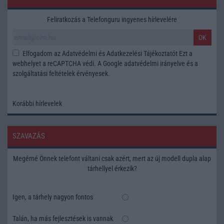
Feliratkozás a Telefonguru ingyenes hírlevelére
OK
Elfogadom az
Adatvédelmi és Adatkezelési Tájékoztatót
Ezt a
webhelyet a reCAPTCHA védi. A Google
adatvédelmi irányelve
és a
szolgáltatási feltételek
érvényesek.
Korábbi hírlevelek
SZAVAZÁS
Megérné Önnek telefont váltani csak azért, mert az új modell dupla alap
tárhellyel érkezik?
Igen, a tárhely nagyon fontos
Talán, ha más fejlesztések is vannak