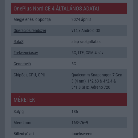
OnePlus Nord CE 4 ÁLTALÁNOS ADATAI
Megjelenés időpontja
2024 április
Operációs rendszer
v14,x Android OS
RotaS
alap szolgáltatás
Frekvenciasáv
5G, LTE, GSM 4 sáv
Generáció
5G
ChipSet
,
CPU
,
GPU
Qualcomm Snapdragon 7 Gen
3 (4 nm), 1*2,63 & 4*2,4 &
3*1,8 GHz, Adreno 720
MÉRETEK
Súly g
186
Méret mm
163*76*9
Billentyűzet
touchscreen