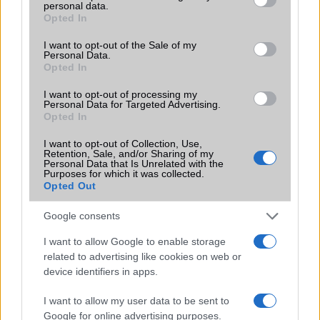
personal data.
grant or deny consent to Google and its third-party tags to
Terület
India
Opted In
use your data for below specified purposes in below Google
consent section.
Funkciók
HDR10+
I want to opt-out of the Sale of my
Personal Data.
Opted In
Brand
Nincs
Védelem
IP54
I want to opt-out of processing my
Personal Data for Targeted Advertising.
Opted In
Limited Edition
Nincs
I want to opt-out of Collection, Use,
SAR
1,16
Retention, Sale, and/or Sharing of my
Personal Data that Is Unrelated with the
N/A = Nincs adat. Legutóbbi frissítés: 2026-07-13 19:00:00
Purposes for which it was collected.
Opted Out
Google consents
I want to allow Google to enable storage
related to advertising like cookies on web or
device identifiers in apps.
Új és Használt GSM kiemelt ajánlatok
I want to allow my user data to be sent to
Samsung Galaxy S25 Ultra
Google for online advertising purposes.