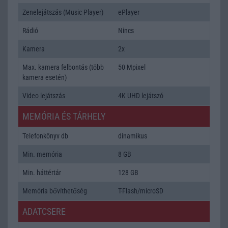
Zenelejátszás (Music Player)
ePlayer
Rádió
Nincs
Kamera
2x
Max. kamera felbontás (több
50 Mpixel
kamera esetén)
Video lejátszás
4K UHD lejátszó
MEMÓRIA ÉS TÁRHELY
Telefonkönyv db
dinamikus
Min. memória
8 GB
Min. háttértár
128 GB
Memória bővíthetőség
T-Flash/microSD
ADATCSERE