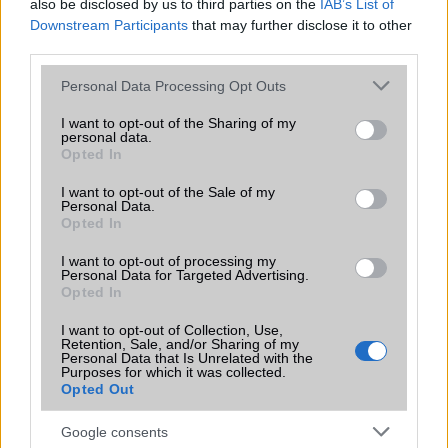
Iránytũ
ecompass
also be disclosed by us to third parties on the
IAB’s List of
Downstream Participants
that may further disclose it to other
Extrák
Nincs
third parties.
EGYÉB
Please note that this website/app uses one or more Google
Personal Data Processing Opt Outs
services and may gather and store information including but
Vibra jelzés
alap szolgáltatás
not limited to your visit or usage behaviour. You may click to
I want to opt-out of the Sharing of my
personal data.
grant or deny consent to Google and its third-party tags to
SIM típus
eSIM
Opted In
use your data for below specified purposes in below Google
consent section.
SIM-ek száma
2
I want to opt-out of the Sale of my
Personal Data.
Opted In
Flight mode
Van
I want to opt-out of processing my
Terület
Globális
Personal Data for Targeted Advertising.
Opted In
Funkciók
Ultra HDR10+
I want to opt-out of Collection, Use,
Brand
Pro - emelt szintû és
Retention, Sale, and/or Sharing of my
felszereltségû változat!
Personal Data that Is Unrelated with the
Purposes for which it was collected.
Opted Out
Védelem
IP64
Limited Edition
Nincs
Google consents