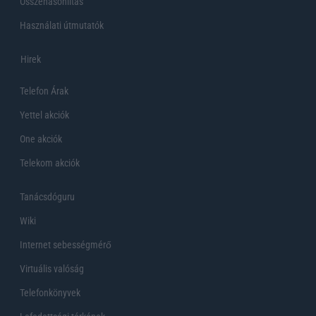
Összehasonlítás
Használati útmutatók
Hirek
Telefon Árak
Yettel akciók
One akciók
Telekom akciók
Tanácsdóguru
Wiki
Internet sebességmérő
Virtuális valóság
Telefonkönyvek