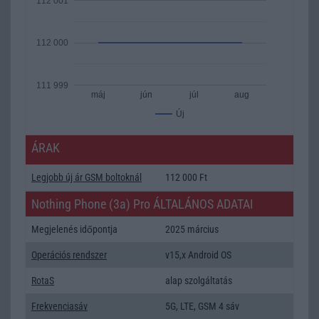
112 001
112 000
111 999
máj
jún
júl
aug
Új
ÁRAK
Legjobb új ár GSM boltoknál
112 000 Ft
Nothing Phone (3a) Pro ÁLTALÁNOS ADATAI
Megjelenés időpontja
2025 március
Operációs rendszer
v15,x Android OS
RotaS
alap szolgáltatás
Frekvenciasáv
5G, LTE, GSM 4 sáv