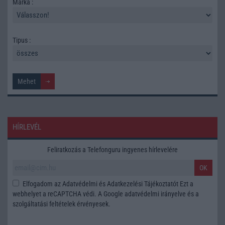
Márka :
Tipus :
HÍRLEVÉL
Feliratkozás a Telefonguru ingyenes hírlevelére
OK
Elfogadom az
Adatvédelmi és Adatkezelési Tájékoztatót
Ezt a
webhelyet a reCAPTCHA védi. A Google
adatvédelmi irányelve
és a
szolgáltatási feltételek
érvényesek.