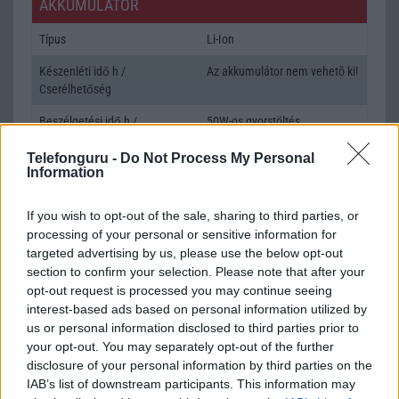
AKKUMULÁTOR
Típus
Li-Ion
Készenléti idő h /
Az akkumulátor nem vehetõ ki!
Cserélhetőség
Beszélgetési idő h /
50W-os gyorstöltés
Gyorstöltés
Telefonguru -
Do Not Process My Personal
Information
ALKALMAZÁSOK ÉS ÉRZÉKELŐK
Java
Nincs
If you wish to opt-out of the sale, sharing to third parties, or
processing of your personal or sensitive information for
Flash
/
Ujjlenyomat olvasó
Fingerprint sensor
targeted advertising by us, please use the below opt-out
section to confirm your selection. Please note that after your
SNS integráció
alap szolgáltatás
opt-out request is processed you may continue seeing
Organizer
alap szolgáltatás
interest-based ads based on personal information utilized by
us or personal information disclosed to third parties prior to
T9 szótár
alkalmazás független szótár
your opt-out. You may separately opt-out of the further
disclosure of your personal information by third parties on the
Office alkalmazások
alap szolgáltatás
IAB’s list of downstream participants. This information may