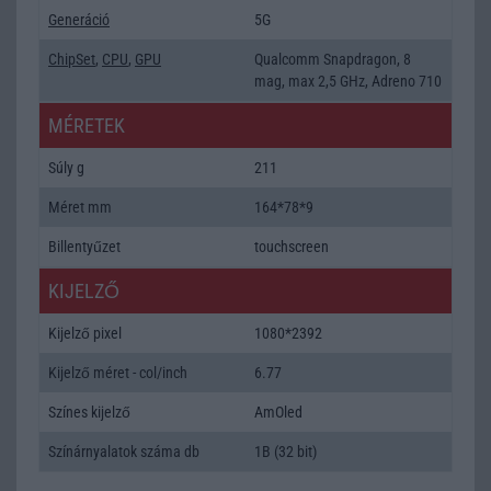
Generáció
5G
ChipSet
,
CPU
,
GPU
Qualcomm Snapdragon, 8
mag, max 2,5 GHz, Adreno 710
MÉRETEK
Súly g
211
Méret mm
164*78*9
Billentyűzet
touchscreen
KIJELZŐ
Kijelző pixel
1080*2392
Kijelző méret - col/inch
6.77
Színes kijelző
AmOled
Színárnyalatok száma db
1B (32 bit)