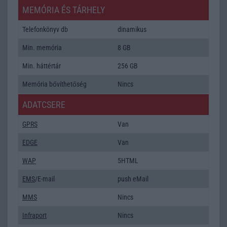
MEMÓRIA ÉS TÁRHELY
Telefonkönyv db
dinamikus
Min. memória
8 GB
Min. háttértár
256 GB
Memória bővíthetőség
Nincs
ADATCSERE
GPRS
Van
EDGE
Van
WAP
5HTML
EMS
/E-mail
push eMail
MMS
Nincs
Infraport
Nincs