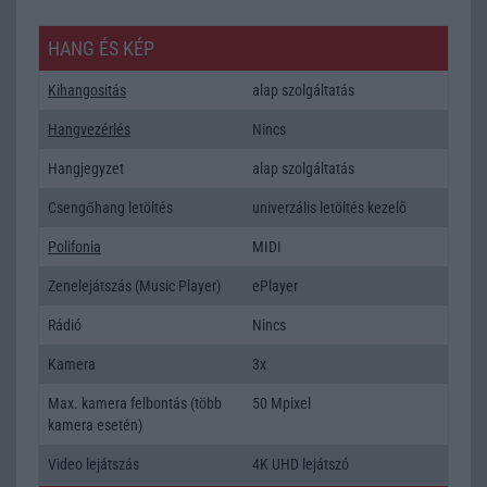
HANG ÉS KÉP
Kihangositás
alap szolgáltatás
Hangvezérlés
Nincs
Hangjegyzet
alap szolgáltatás
Csengőhang letöltés
univerzális letöltés kezelõ
Polifonia
MIDI
Zenelejátszás (Music Player)
ePlayer
Rádió
Nincs
Kamera
3x
Max. kamera felbontás (több
50 Mpixel
kamera esetén)
Video lejátszás
4K UHD lejátszó