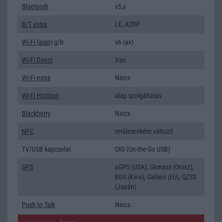
Bluetooth
v5,x
B/T extra
LE, A2DP
Wi-Fi (alap)
g/b
v6 (ax)
Wi-Fi Direct
Van
Wi-Fi extra
Nincs
Wi-Fi HotSpot
alap szolgáltatás
Blackberry
Nincs
NFC
területenként változó
TV/USB kapcsolat
OtG (On-the-Go USB)
GPS
aGPS (USA), Glonass (Orosz),
BDS (Kína), Galileo (EU), QZSS
(Japán)
Push to Talk
Nincs