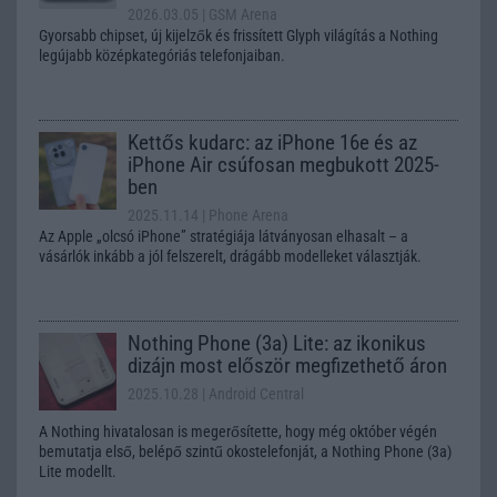
2026.03.05
| GSM Arena
Gyorsabb chipset, új kijelzők és frissített Glyph világítás a Nothing
legújabb középkategóriás telefonjaiban.
Kettős kudarc: az iPhone 16e és az
iPhone Air csúfosan megbukott 2025-
ben
2025.11.14
| Phone Arena
Az Apple „olcsó iPhone” stratégiája látványosan elhasalt – a
vásárlók inkább a jól felszerelt, drágább modelleket választják.
Nothing Phone (3a) Lite: az ikonikus
dizájn most először megfizethető áron
2025.10.28
| Android Central
A Nothing hivatalosan is megerősítette, hogy még október végén
bemutatja első, belépő szintű okostelefonját, a Nothing Phone (3a)
Lite modellt.