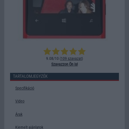
9.08/10 (
109 szavazat
)
Szavazzon Ön is!
TARTALOMJEGYZÉK
Specifikáció
Video
Árak
Kiemelt ajánlatok