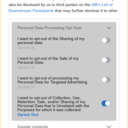
also be disclosed by us to third parties on the
IAB’s List of
Iránytũ
ecompass
Downstream Participants
that may further disclose it to other
third parties.
Extrák
Nincs
Please note that this website/app uses one or more Google
Personal Data Processing Opt Outs
EGYÉB
services and may gather and store information including but
not limited to your visit or usage behaviour. You may click to
I want to opt-out of the Sharing of my
Vibra jelzés
Van
personal data.
grant or deny consent to Google and its third-party tags to
Opted In
use your data for below specified purposes in below Google
SIM típus
microSIM
consent section.
I want to opt-out of the Sale of my
SIM-ek száma
1
Personal Data.
Opted In
Flight mode
Van
I want to opt-out of processing my
Terület
Verizon Wireless (USA)
Personal Data for Targeted Advertising.
Opted In
Funkciók
Wireless charging, 15 GB free
OneDrive storage
I want to opt-out of Collection, Use,
Retention, Sale, and/or Sharing of my
Personal Data that Is Unrelated with the
Brand
Nincs
Purposes for which it was collected.
Opted Out
Védelem
Nincs
Google consents