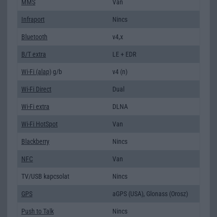
MMS
Van
Infraport
Nincs
Bluetooth
v4,x
B/T extra
LE + EDR
Wi-Fi (alap)
g/b
v4 (n)
Wi-Fi Direct
Dual
Wi-Fi extra
DLNA
Wi-Fi HotSpot
Van
Blackberry
Nincs
NFC
Van
TV/USB kapcsolat
Nincs
GPS
aGPS (USA), Glonass (Orosz)
Push to Talk
Nincs