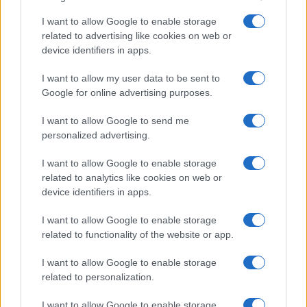
Limited Edition
Nincs
I want to allow Google to enable storage
SAR
1,44
related to advertising like cookies on web or
N/A = Nincs adat. Legutóbbi frissítés: 2026-07-13 19:00:00
device identifiers in apps.
I want to allow my user data to be sent to
Google for online advertising purposes.
I want to allow Google to send me
personalized advertising.
Új és Használt GSM kiemelt ajánlatok
I want to allow Google to enable storage
related to analytics like cookies on web or
Apple iPhone 16 Pro Max
device identifiers in apps.
I want to allow Google to enable storage
related to functionality of the website or app.
I want to allow Google to enable storage
related to personalization.
I want to allow Google to enable storage