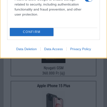
Euro Gsm
related to security, including authentication
functionality and fraud prevention, and other
435.000 Ft (új)
user protection.
Apple iPhone 16 Pro
CONFIRM
Data Deletion
Data Access
Privacy Policy
Nyugati GSM
360.000 Ft (új)
Apple iPhone 15 Plus