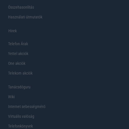
Összehasonlítás
Használati útmutatók
Hirek
Telefon Árak
Yettel akciók
One akciók
Telekom akciók
Tanácsdóguru
Wiki
Internet sebességmérő
Virtuális valóság
Telefonkönyvek