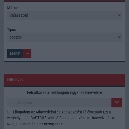
Márka :
Tipus :
HÍRLEVÉL
Feliratkozás a Telefonguru ingyenes hírlevelére
OK
Elfogadom az
Adatvédelmi és Adatkezelési Tájékoztatót
Ezt a
webhelyet a reCAPTCHA védi. A Google
adatvédelmi irányelve
és a
szolgáltatási feltételek
érvényesek.