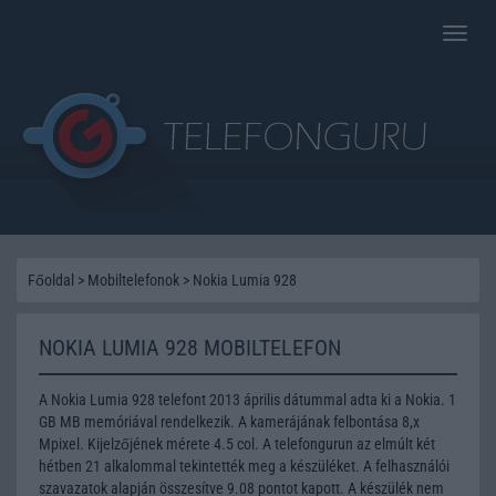
Toggle
naviga
Főoldal
>
Mobiltelefonok
>
Nokia Lumia 928
NOKIA LUMIA 928 MOBILTELEFON
A Nokia Lumia 928 telefont 2013 április dátummal adta ki a Nokia. 1
GB MB memóriával rendelkezik. A kamerájának felbontása 8,x
Mpixel. Kijelzőjének mérete 4.5 col. A telefongurun az elmúlt két
hétben 21 alkalommal tekintették meg a készüléket. A felhasználói
szavazatok alapján összesítve 9.08 pontot kapott. A készülék nem