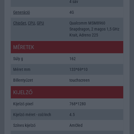
4 sáv
Generáció
4G
ChipSet
,
CPU
,
GPU
Qualcomm MSM8960
Snapdragon, 2 magos 1,5 GHz
Krait, Adreno 225
MÉRETEK
Súly g
162
Méret mm
133*69*10
Billentyűzet
touchscreen
KIJELZŐ
Kijelző pixel
768*1280
Kijelző méret - col/inch
4.5
Színes kijelző
AmOled