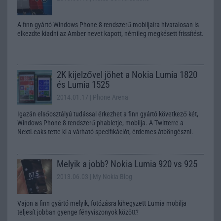
A finn gyártó Windows Phone 8 rendszerű mobiljaira hivatalosan is
elkezdte kiadni az Amber nevet kapott, némileg megkésett frissítést.
2K kijelzővel jöhet a Nokia Lumia 1820
és Lumia 1525
2014.01.17
| Phone Arena
Igazán elsőosztályú tudással érkezhet a finn gyártó következő két,
Windows Phone 8 rendszerű phabletje, mobilja. A Twitterre a
NextLeaks tette ki a várható specifikációt, érdemes átböngészni.
Melyik a jobb? Nokia Lumia 920 vs 925
2013.06.03
| My Nokia Blog
Vajon a finn gyártó melyik, fotózásra kihegyzett Lumia mobilja
teljesít jobban gyenge fényviszonyok között?