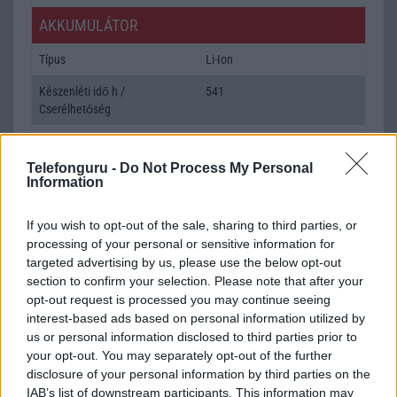
AKKUMULÁTOR
Típus
Li-Ion
Készenléti idő h /
541
Cserélhetőség
Beszélgetési idő h /
11
Gyorstöltés
Telefonguru -
Do Not Process My Personal
Information
ALKALMAZÁSOK ÉS ÉRZÉKELŐK
If you wish to opt-out of the sale, sharing to third parties, or
Java
Nincs
processing of your personal or sensitive information for
Flash
/
Ujjlenyomat olvasó
Nincs
targeted advertising by us, please use the below opt-out
section to confirm your selection. Please note that after your
SNS integráció
alap szolgáltatás
opt-out request is processed you may continue seeing
interest-based ads based on personal information utilized by
Organizer
alap szolgáltatás
us or personal information disclosed to third parties prior to
your opt-out. You may separately opt-out of the further
T9 szótár
alkalmazás független szótár
disclosure of your personal information by third parties on the
Office alkalmazások
de = Document viewer & editor
IAB’s list of downstream participants. This information may