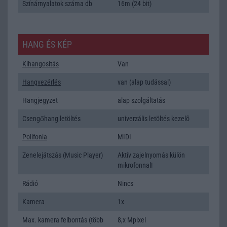
Színárnyalatok száma db
16m (24 bit)
HANG ÉS KÉP
Kihangositás
Van
Hangvezérlés
van (alap tudással)
Hangjegyzet
alap szolgáltatás
Csengőhang letöltés
univerzális letöltés kezelõ
Polifonia
MIDI
Zenelejátszás (Music Player)
Aktív zajelnyomás külön
mikrofonnal!
Rádió
Nincs
Kamera
1x
Max. kamera felbontás (több
8,x Mpixel