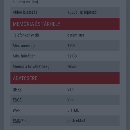
kamera esetén)
Video lejátszás
1080p HD lejátszó
MEMÓRIA ÉS TÁRHELY
Telefonkönyv db
dinamikus
Min. memória
1 GB
Min. háttértár
32 GB
Memória bővíthetőség
Nincs
ADATCSERE
GPRS
Van
EDGE
Van
WAP
5HTML
EMS
/E-mail
push eMail