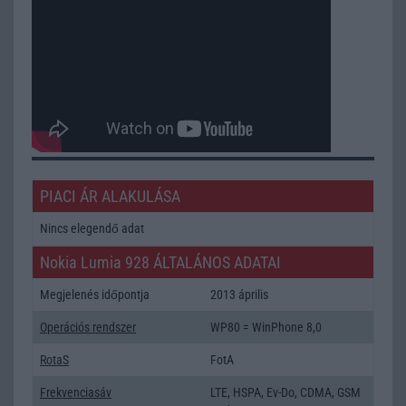
PIACI ÁR ALAKULÁSA
Nincs elegendő adat
Nokia Lumia 928 ÁLTALÁNOS ADATAI
Megjelenés időpontja
2013 április
Operációs rendszer
WP80 = WinPhone 8,0
RotaS
FotA
Frekvenciasáv
LTE, HSPA, Ev-Do, CDMA, GSM