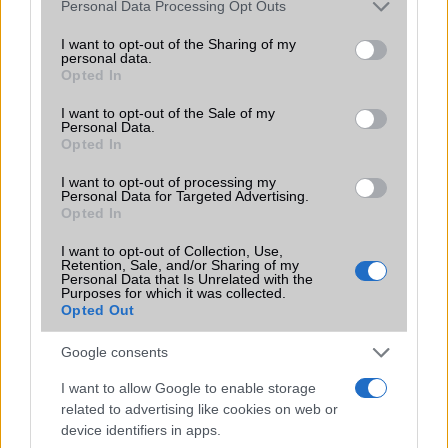
Please note that this website/app uses one or more Google
Personal Data Processing Opt Outs
SIM típus
nanoSIM
services and may gather and store information including but
not limited to your visit or usage behaviour. You may click to
I want to opt-out of the Sharing of my
SIM-ek száma
2
personal data.
grant or deny consent to Google and its third-party tags to
Opted In
use your data for below specified purposes in below Google
Flight mode
Van
consent section.
I want to opt-out of the Sale of my
Terület
Globális
Personal Data.
Opted In
Funkciók
HDR
I want to opt-out of processing my
Brand
Nincs
Personal Data for Targeted Advertising.
Opted In
Védelem
mérsékelten vízálló
I want to opt-out of Collection, Use,
Retention, Sale, and/or Sharing of my
Limited Edition
Nincs
Personal Data that Is Unrelated with the
Purposes for which it was collected.
SAR
Nincs publikus adat!
Opted Out
N/A = Nincs adat. Legutóbbi frissítés: 2026-07-13 19:00:00
Google consents
I want to allow Google to enable storage
related to advertising like cookies on web or
device identifiers in apps.