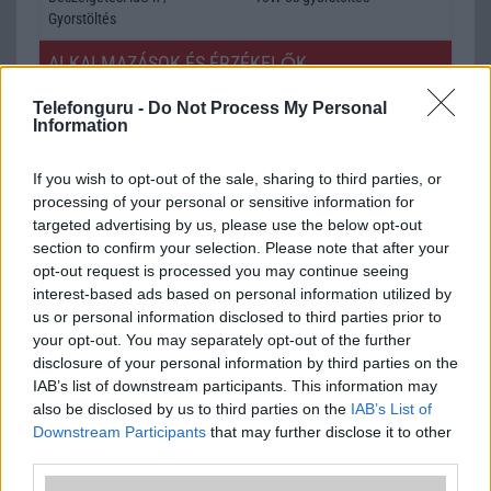
Gyorstöltés
ALKALMAZÁSOK ÉS ÉRZÉKELŐK
Java
Nincs
Telefonguru -
Do Not Process My Personal
Information
Flash
/
Ujjlenyomat olvasó
Fingerprint sensor
If you wish to opt-out of the sale, sharing to third parties, or
SNS integráció
alap szolgáltatás
processing of your personal or sensitive information for
Organizer
alap szolgáltatás
targeted advertising by us, please use the below opt-out
section to confirm your selection. Please note that after your
T9 szótár
alkalmazás független szótár
opt-out request is processed you may continue seeing
interest-based ads based on personal information utilized by
Office alkalmazások
alap szolgáltatás
us or personal information disclosed to third parties prior to
your opt-out. You may separately opt-out of the further
Iránytũ
Nincs
disclosure of your personal information by third parties on the
Extrák
Nincs
IAB’s list of downstream participants. This information may
also be disclosed by us to third parties on the
IAB’s List of
EGYÉB
Downstream Participants
that may further disclose it to other
third parties.
Vibra jelzés
alap szolgáltatás