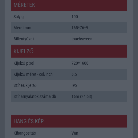
MÉRETEK
Súly g
190
Méret mm
165*76*9
Billentyűzet
touchscreen
KIJELZŐ
Kijelző pixel
720*1600
Kijelző méret - col/inch
6.5
Színes kijelző
IPS
Színárnyalatok száma db
16m (24 bit)
HANG ÉS KÉP
Kihangositás
Van