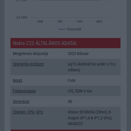
24 999
sep
okt
nov
dec
Használt
Nokia C22 ÁLTALÁNOS ADATAI
Megjelenés időpontja
2023 február
Operációs rendszer
ag13 (Android Go under v13,x
edition)
RotaS
FotA
Frekvenciasáv
LTE, GSM 4 sáv
Generáció
4G
ChipSet
,
CPU
,
GPU
Unisoc SC9863A (28nm), 8
magos (4*1,6 & 4*1,2 GHz),
IMG8322