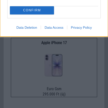
CONFIRM
Euro Gsm
Data Deletion
Data Access
Privacy Policy
247.000 Ft (új)
Apple iPhone 17
Euro Gsm
295.000 Ft (új)