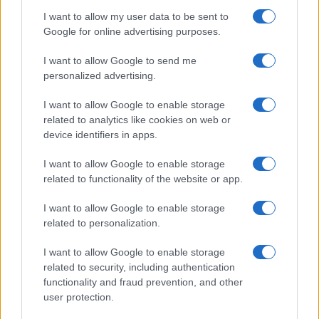
I want to allow my user data to be sent to
Google for online advertising purposes.
Új és Használt GSM kiemelt ajánlatok
I want to allow Google to send me
Samsung Galaxy S26
personalized advertising.
I want to allow Google to enable storage
related to analytics like cookies on web or
device identifiers in apps.
I want to allow Google to enable storage
related to functionality of the website or app.
Euro Gsm
I want to allow Google to enable storage
267.000 Ft (új)
related to personalization.
I want to allow Google to enable storage
Apple iPhone 16
related to security, including authentication
functionality and fraud prevention, and other
user protection.