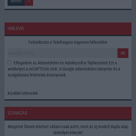
HÍRLEVÉL
Feliratkozás a Telefonguru ingyenes hírlevelére
OK
Elfogadom az
Adatvédelmi és Adatkezelési Tájékoztatót
Ezt a
webhelyet a reCAPTCHA védi. A Google
adatvédelmi irányelve
és a
szolgáltatási feltételek
érvényesek.
Korábbi hírlevelek
SZAVAZÁS
Megérné Önnek telefont váltani csak azért, mert az új modell dupla alap
tárhellyel érkezik?