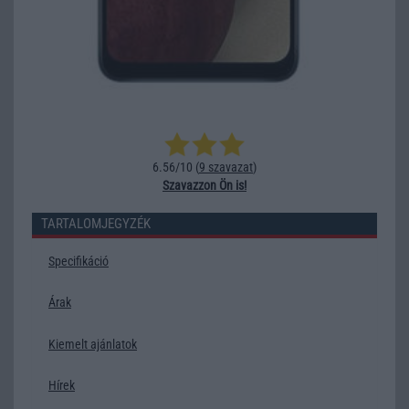
6.56/10 (
9 szavazat
)
Szavazzon Ön is!
TARTALOMJEGYZÉK
Specifikáció
Árak
Kiemelt ajánlatok
Hírek