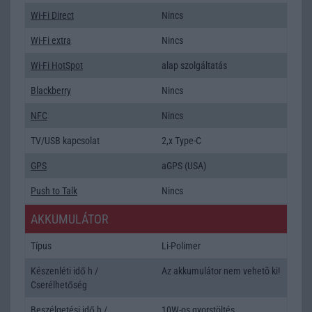
Wi-Fi Direct
Nincs
Wi-Fi extra
Nincs
Wi-Fi HotSpot
alap szolgáltatás
Blackberry
Nincs
NFC
Nincs
TV/USB kapcsolat
2,x Type-C
GPS
aGPS (USA)
Push to Talk
Nincs
AKKUMULÁTOR
Típus
Li-Polimer
Készenléti idő h /
Az akkumulátor nem vehetõ ki!
Cserélhetőség
Beszélgetési idő h /
10W-os gyorstöltés