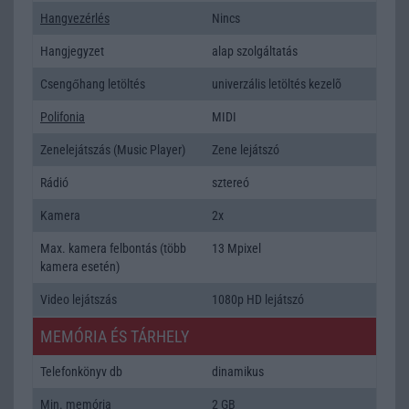
Hangvezérlés
Nincs
Hangjegyzet
alap szolgáltatás
Csengőhang letöltés
univerzális letöltés kezelõ
Polifonia
MIDI
Zenelejátszás (Music Player)
Zene lejátszó
Rádió
sztereó
Kamera
2x
Max. kamera felbontás (több
13 Mpixel
kamera esetén)
Video lejátszás
1080p HD lejátszó
MEMÓRIA ÉS TÁRHELY
Telefonkönyv db
dinamikus
Min. memória
2 GB