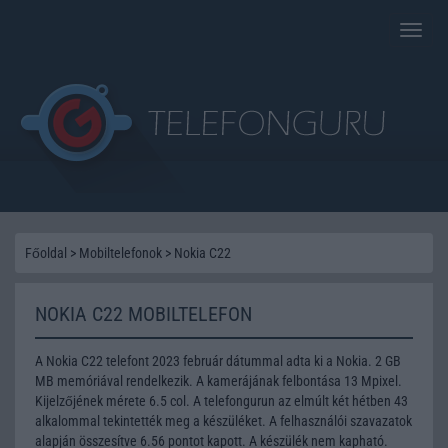
Toggle
naviga
Főoldal
>
Mobiltelefonok
>
Nokia C22
NOKIA C22 MOBILTELEFON
A Nokia C22 telefont 2023 február dátummal adta ki a Nokia. 2 GB
MB memóriával rendelkezik. A kamerájának felbontása 13 Mpixel.
Kijelzőjének mérete 6.5 col. A telefongurun az elmúlt két hétben 43
alkalommal tekintették meg a készüléket. A felhasználói szavazatok
alapján összesítve 6.56 pontot kapott. A készülék nem kapható.