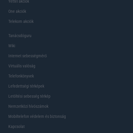
Yettel akciók
One akciók
Telekom akciók
Tanácsdóguru
Wiki
Internet sebességmérő
Virtuális valóság
Telefonkönyvek
Lefedettségi térképek
Letöltési sebesség térkép
Nemzetközi hívószámok
Mobiltelefon védelem és biztonság
Kapcsolat