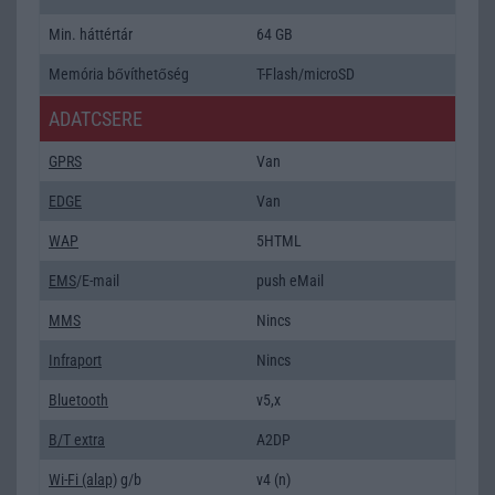
Min. háttértár
64 GB
Memória bővíthetőség
T-Flash/microSD
ADATCSERE
GPRS
Van
EDGE
Van
WAP
5HTML
EMS
/E-mail
push eMail
MMS
Nincs
Infraport
Nincs
Bluetooth
v5,x
B/T extra
A2DP
Wi-Fi (alap)
g/b
v4 (n)