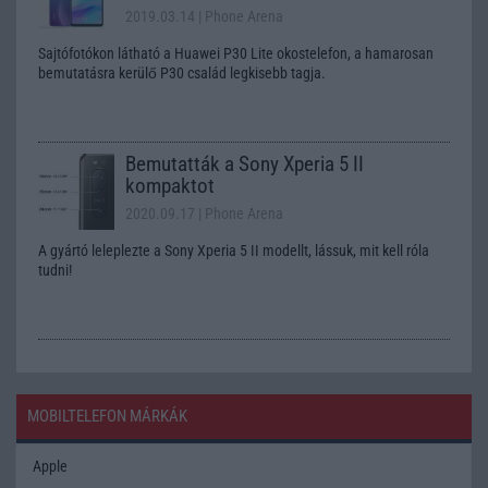
2019.03.14
| Phone Arena
Sajtófotókon látható a Huawei P30 Lite okostelefon, a hamarosan
bemutatásra kerülő P30 család legkisebb tagja.
Bemutatták a Sony Xperia 5 II
kompaktot
2020.09.17
| Phone Arena
A gyártó leleplezte a Sony Xperia 5 II modellt, lássuk, mit kell róla
tudni!
MOBILTELEFON MÁRKÁK
Apple