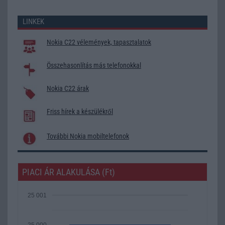
LINKEK
Nokia C22 vélemények, tapasztalatok
Összehasonlítás más telefonokkal
Nokia C22 árak
Friss hírek a készülékről
További Nokia mobiltelefonok
PIACI ÁR ALAKULÁSA (Ft)
25 001
25 000