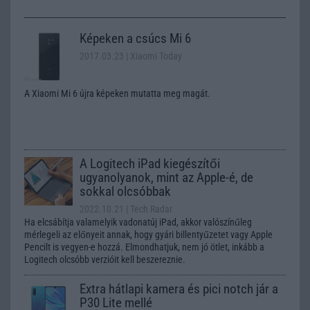
Képeken a csúcs Mi 6
2017.03.23
| Xiaomi Today
A Xiaomi Mi 6 újra képeken mutatta meg magát.
A Logitech iPad kiegészítői
ugyanolyanok, mint az Apple-é, de
sokkal olcsóbbak
2022.10.21
| Tech Radar
Ha elcsábítja valamelyik vadonatúj iPad, akkor valószínűleg
mérlegeli az előnyeit annak, hogy gyári billentyűzetet vagy Apple
Pencilt is vegyen-e hozzá. Elmondhatjuk, nem jó ötlet, inkább a
Logitech olcsóbb verzióit kell beszereznie.
Extra hátlapi kamera és pici notch jár a
P30 Lite mellé