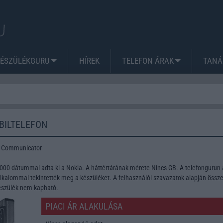
KÉSZÜLÉKGURU
HÍREK
TELEFON ÁRAK
TANÁ
BILTELEFON
0 Communicator
2000 dátummal adta ki a Nokia. A háttértárának mérete Nincs GB. A telefongurun 
lkalommal tekintették meg a készüléket. A felhasználói szavazatok alapján össze
készülék nem kapható.
PIACI ÁR ALAKULÁSA