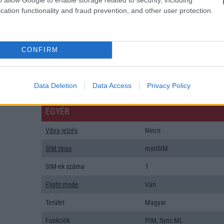
Organizer
Van
cation functionality and fraud prevention, and other user protection.
T9 szótár
Nincs
Office alkalmazások
DV = Document viewer (Wor
CONFIRM
Excel, PowerPoint, PDF)
Iránytũ
Nincs
Data Deletion
Data Access
Privacy Policy
Extrák
Nincs
EGYÉB
Vibra jelzés
Nincs
SIM típus
miniSIM
SIM-ek száma
1
Flight mode
Van
Terület
Magyar
Funkciók
PIM, Sync ML