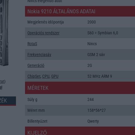
Nincs elegendő adat
Nokia 9210 ÁLTALÁNOS ADATAI
Megjelenés időpontja
2000
Operációs rendszer
S60 = Symbian 6,0
RotaS
Nincs
Frekvenciasáv
GSM 2 sáv
Generáció
2G
ChipSet
,
CPU
,
GPU
52 MHz ARM 9
zat
)
MÉRETEK
s!
Súly g
244
ZÉK
Méret mm
158*56*27
Billentyűzet
Qwerty
KIJELZŐ