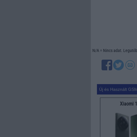
N/A = Nincs adat. Legutóbb
Új és Használt GSM
Xiaomi 