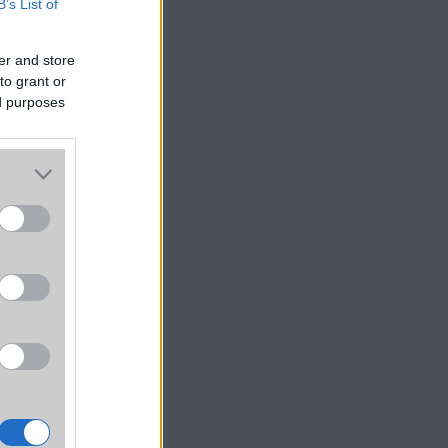
B’s List of
er and store
to grant or
ed purposes