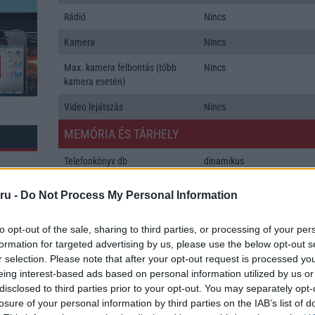
Rádió
Nincs
Kamera
Nincs
Max. kamera felbontás (több
Nincs
kamera esetén)
Video lejátszás
Nincs
MEMÓRIA ÉS TÁRHELY
Telefonkönyv db
dinamikus
Min. memória
14 MB
ru -
Do Not Process My Personal Information
Min. háttértár
Nincs
to opt-out of the sale, sharing to third parties, or processing of your per
Memória bővíthetőség
MMC
formation for targeted advertising by us, please use the below opt-out s
r selection. Please note that after your opt-out request is processed y
ADATCSERE
k: 6
eing interest-based ads based on personal information utilized by us or
disclosed to third parties prior to your opt-out. You may separately opt-
GPRS
Nincs
losure of your personal information by third parties on the IAB’s list of