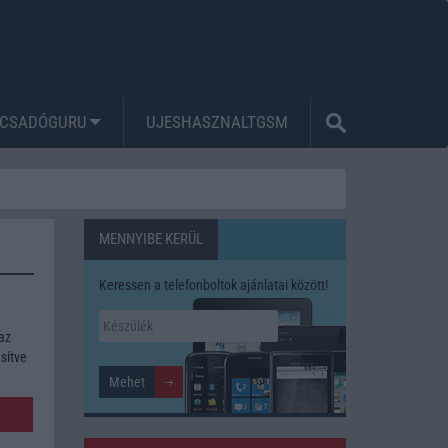
CSADÓGURU
UJESHASZNALTGSM
MENNYIBE KERÜL
Keressen a telefonboltok ajánlatai között!
az
sítve