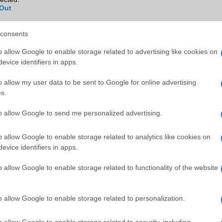
ok
Out
TV/USB kapcsolat
Nincs
GPS
nincs
consents
Push to Talk
Nincs
o allow Google to enable storage related to advertising like cookies on
evice identifiers in apps.
AKKUMULÁTOR
o allow my user data to be sent to Google for online advertising
Típus
Li-Ion
s.
Készenléti idő h /
230
Cserélhetőség
to allow Google to send me personalized advertising.
Beszélgetési idő h /
4
o allow Google to enable storage related to analytics like cookies on
Gyorstöltés
evice identifiers in apps.
ALKALMAZÁSOK ÉS ÉRZÉKELŐK
o allow Google to enable storage related to functionality of the website
Java
J2ME
Flash
/
Ujjlenyomat olvasó
Nincs
o allow Google to enable storage related to personalization.
SNS integráció
Nincs
o allow Google to enable storage related to security, including