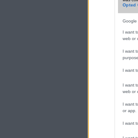
mobiltelefon
Opted 
VIDEO
Google 
I want t
web or d
I want t
purpose
I want 
I want t
web or d
I want t
or app.
I want t
I want t