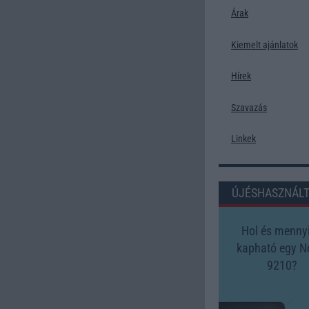
Árak
Kiemelt ajánlatok
Hírek
Szavazás
Linkek
ÚJÉSHASZNÁL
Hol és mennyi
kapható egy N
9210?