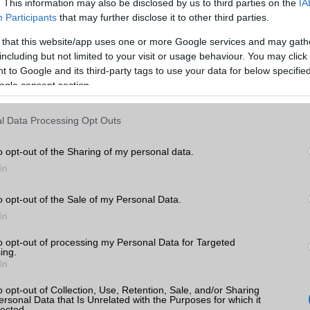
EDGE
Nincs
. This information may also be disclosed by us to third parties on the
IA
Participants
that may further disclose it to other third parties.
WAP
HTML
 that this website/app uses one or more Google services and may gath
EMS
/E-mail
eMail
including but not limited to your visit or usage behaviour. You may click 
 to Google and its third-party tags to use your data for below specifi
MMS
Nincs
ogle consent section.
Infraport
Van
k
l Data Processing Opt Outs
Bluetooth
Nincs
tás
kkal
B/T extra
Nincs
o opt-out of the Sharing of my personal data.
In
Wi-Fi (alap)
g/b
Nincs
rak
o opt-out of the Sale of my Personal Data.
Wi-Fi Direct
Nincs
In
Wi-Fi extra
Nincs
to opt-out of processing my Personal Data for Targeted
Wi-Fi HotSpot
Nincs
ing.
In
Blackberry
Nincs
o opt-out of Collection, Use, Retention, Sale, and/or Sharing
a
ersonal Data that Is Unrelated with the Purposes for which it
NFC
Nincs
lected.