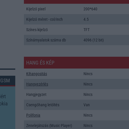
Kijelző pixel
200*640
Kijelző méret - col/inch
4.5
Színes kijelző
TFT
Színárnyalatok száma db
4096 (12 bit)
HANG ÉS KÉP
Kihangositás
Nincs
TGSM
Hangvezérlés
Nincs
Hangjegyzet
Nincs
ért
okia
Csengőhang letöltés
Van
Polifonia
Nincs
Zenelejátszás (Music Player)
Nincs