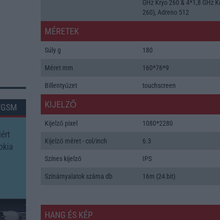
GHz Kryo 260 & 4*1,8 GHz K
260), Adreno 512
MÉRETEK
Súly g
180
Méret mm
160*76*9
Billentyűzet
touchscreen
KIJELZŐ
TGSM
Kijelző pixel
1080*2280
ért
Kijelző méret - col/inch
6.3
okia
Színes kijelző
IPS
Színárnyalatok száma db
16m (24 bit)
HANG ÉS KÉP