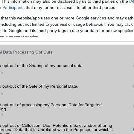
. This information may also be disclosed by us to third parties on the
IA
Telefonkönyv db
dinamikus
Participants
that may further disclose it to other third parties.
Min. memória
4 GB
 that this website/app uses one or more Google services and may gath
including but not limited to your visit or usage behaviour. You may click 
k
Min. háttértár
64 GB
 to Google and its third-party tags to use your data for below specifi
ogle consent section.
Memória bővíthetőség
T-Flash/microSD
tás
kkal
ADATCSERE
l Data Processing Opt Outs
ak
GPRS
Van
o opt-out of the Sharing of my personal data.
EDGE
Van
In
WAP
5HTML
o opt-out of the Sale of my Personal Data.
In
EMS
/E-mail
push eMail
to opt-out of processing my Personal Data for Targeted
MMS
Nincs
ing.
a
In
Infraport
Nincs
ok
o opt-out of Collection, Use, Retention, Sale, and/or Sharing
Bluetooth
v5,x
ersonal Data that Is Unrelated with the Purposes for which it
lected.