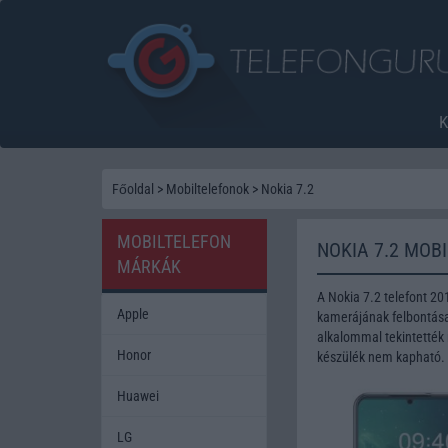
Főoldal
>
Mobiltelefonok
>
Nokia 7.2
MOBILTELEFON
NOKIA 7.2 MOB
MÁRKÁK
A Nokia 7.2 telefont 2
Apple
kamerájának felbontása 
alkalommal tekintették 
Honor
készülék nem kapható.
Huawei
LG