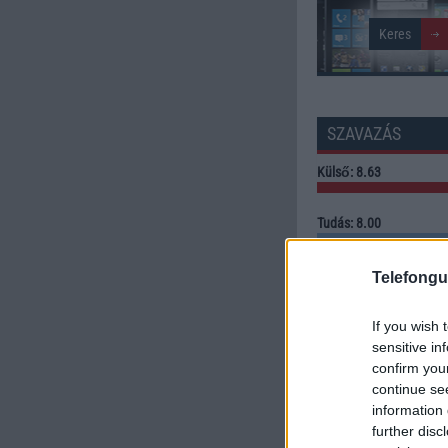
SZAVAZÁS
Külső: 8.63
Tudás: 8.00
Minőség: 8.44
Telefongu
Értékelés: 8.35 | Szavazato
If you wish 
sensitive in
Szavazzon Ön is!
confirm you
continue se
information 
further disc