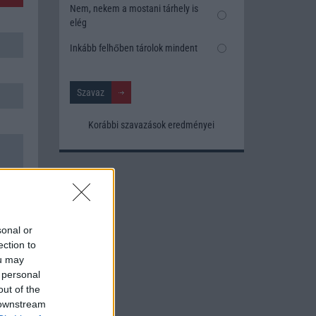
Nem, nekem a mostani tárhely is
elég
Inkább felhőben tárolok mindent
Korábbi szavazások eredményei
sonal or
ection to
ou may
 personal
out of the
 downstream