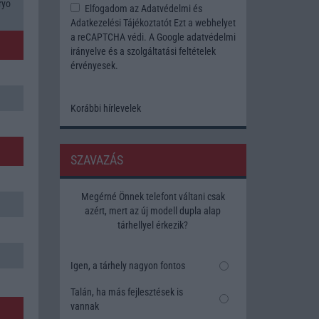
ryo
Elfogadom az
Adatvédelmi és
Adatkezelési Tájékoztatót
Ezt a webhelyet
a reCAPTCHA védi. A Google
adatvédelmi
irányelve
és a
szolgáltatási feltételek
érvényesek.
Korábbi hírlevelek
SZAVAZÁS
Megérné Önnek telefont váltani csak
azért, mert az új modell dupla alap
tárhellyel érkezik?
Igen, a tárhely nagyon fontos
Talán, ha más fejlesztések is
vannak