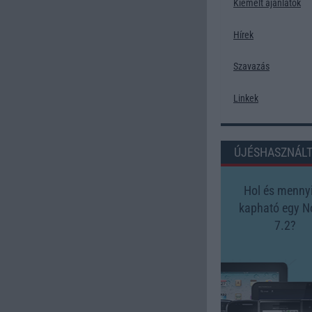
Kiemelt ajánlatok
Hírek
Szavazás
Linkek
ÚJÉSHASZNÁL
Hol és mennyi
kapható egy N
7.2?