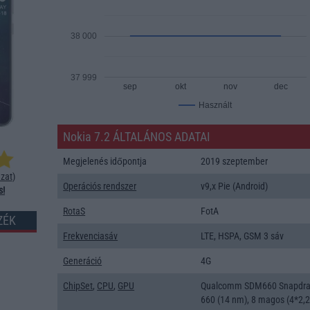
38 000
37 999
sep
okt
nov
dec
Használt
Nokia 7.2 ÁLTALÁNOS ADATAI
Megjelenés időpontja
2019 szeptember
zat
)
Operációs rendszer
v9,x Pie (Android)
s!
RotaS
FotA
ZÉK
Frekvenciasáv
LTE, HSPA, GSM 3 sáv
Generáció
4G
ChipSet
,
CPU
,
GPU
Qualcomm SDM660 Snapdr
660 (14 nm), 8 magos (4*2,