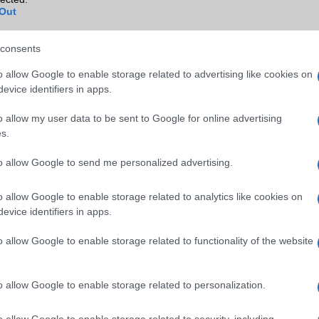
B/T extra
EDR + A2DP
Out
Wi-Fi (alap)
g/b
v5 (ac)
consents
Wi-Fi Direct
Van
o allow Google to enable storage related to advertising like cookies on
Wi-Fi extra
Nincs
evice identifiers in apps.
Wi-Fi HotSpot
Van
o allow my user data to be sent to Google for online advertising
s.
Blackberry
Nincs
NFC
Van
to allow Google to send me personalized advertising.
TV/USB kapcsolat
OtG (On-the-Go USB)
o allow Google to enable storage related to analytics like cookies on
evice identifiers in apps.
GPS
aGPS (USA), Glonass (Orosz)
BDS (Kína), Galileo (EU)
o allow Google to enable storage related to functionality of the website
Push to Talk
Nincs
AKKUMULÁTOR
o allow Google to enable storage related to personalization.
Típus
Li-Polimer
o allow Google to enable storage related to security, including