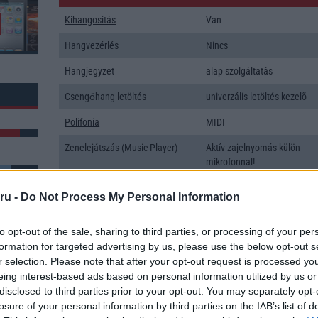
Kihangositás
Van
Hangvezérlés
Nincs
Hangjegyzet
alap szolgáltatás
Csengőhang letöltés
univerzális letöltés kezelõ
Polifonia
MIDI
Zenelejátszás (Music Player)
Aktív zajelnyomás külön
mikrofonnal!
Rádió
Nincs
ru -
Do Not Process My Personal Information
Kamera
3x
k: 16
to opt-out of the sale, sharing to third parties, or processing of your per
Max. kamera felbontás (több
48 Mpixel
formation for targeted advertising by us, please use the below opt-out s
kamera esetén)
r selection. Please note that after your opt-out request is processed y
eing interest-based ads based on personal information utilized by us or
Video lejátszás
4K UHD lejátszó
disclosed to third parties prior to your opt-out. You may separately opt-
MEMÓRIA ÉS TÁRHELY
losure of your personal information by third parties on the IAB’s list of