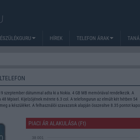
KÉSZÜLÉKGURU
HÍREK
TELEFON ÁRAK
TANÁ
ILTELEFON
019 szeptember dátummal adta ki a Nokia. 4 GB MB memóriával rendelkezik. A
48 Mpixel. Kijelzőjének mérete 6.3 col. A telefongurun az elmúlt két hétben 54
meg a készüléket. A felhasználói szavazatok alapján összesítve 8.35 pontot kapo
PIACI ÁR ALAKULÁSA (Ft)
38 001