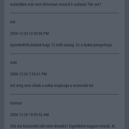
másodikra már nem:DHonnan veszed h vodanal 70e xxx?
toti
2006-12-24 12:50:38 PM
Gyerekek!!!!Láttátok hogy 12 milli vastag. Ez a Nokia pengefonja.
noki
2006-12-24 7:35:41 PM
mit meg nem élünk a nokia majmolja a motorolát bö
hannus
2006-12-26 10:05:52 AM
336 óra készenléti idõ nem tévedés? Egyébként nagyon tetszik. Ki