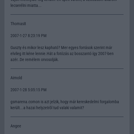
lecserélni miatta...
Thomas8
2007-1-27 8:23:19 PM
Guszty és mikor lesz kapható? Mer egyes források szerint már
elvileg itt kéne lennie.Hát a fotózás az bosszantó így 2007-ben
azér..De remélem orvosolják.
Airnold
2007-1-28 5:05:15 PM
gsmarena.comon is azt jelzik, hogy már kereskedelmi forgalomba
került...a hazai helyzetrõl tud valaki valamit?
Angee