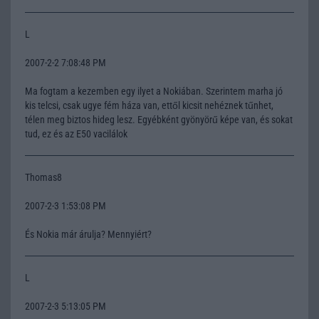
L
2007-2-2 7:08:48 PM
Ma fogtam a kezemben egy ilyet a Nokiában. Szerintem marha jó
kis telcsi, csak ugye fém háza van, ettől kicsit nehéznek tűnhet,
télen meg biztos hideg lesz. Egyébként gyönyörű képe van, és sokat
tud, ez és az E50 vacilálok
Thomas8
2007-2-3 1:53:08 PM
És Nokia már árulja? Mennyiért?
L
2007-2-3 5:13:05 PM