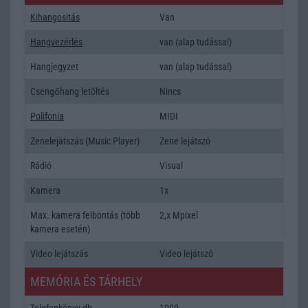
Kihangositás
Van
Hangvezérlés
van (alap tudással)
Hangjegyzet
van (alap tudással)
Csengőhang letöltés
Nincs
Polifonia
MIDI
Zenelejátszás (Music Player)
Zene lejátszó
Rádió
Visual
Kamera
1x
Max. kamera felbontás (több
2,x Mpixel
kamera esetén)
Video lejátszás
Video lejátszó
MEMÓRIA ÉS TÁRHELY
Telefonkönyv db
1000