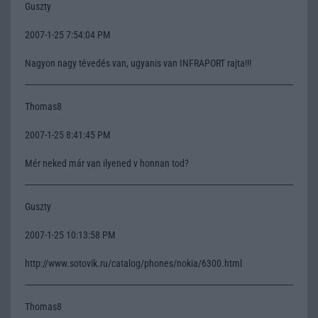
Guszty
2007-1-25 7:54:04 PM
Nagyon nagy tévedés van, ugyanis van INFRAPORT rajta!!!
Thomas8
2007-1-25 8:41:45 PM
Mér neked már van ilyened v honnan tod?
Guszty
2007-1-25 10:13:58 PM
http://www.sotovik.ru/catalog/phones/nokia/6300.html
Thomas8