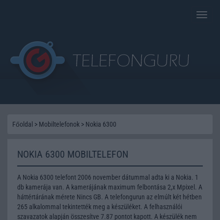
Toggle
naviga
Főoldal
>
Mobiltelefonok
>
Nokia 6300
NOKIA 6300 MOBILTELEFON
A Nokia 6300 telefont 2006 november dátummal adta ki a Nokia. 1
db kamerája van. A kamerájának maximum felbontása 2,x Mpixel. A
háttértárának mérete Nincs GB. A telefongurun az elmúlt két hétben
265 alkalommal tekintették meg a készüléket. A felhasználói
szavazatok alapján összesítve 7.87 pontot kapott. A készülék nem