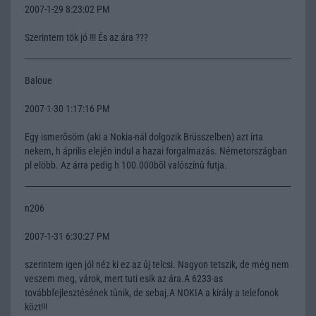
2007-1-29 8:23:02 PM
Szerintem tök jó !!! És az ára ???
Baloue
2007-1-30 1:17:16 PM
Egy ismerõsöm (aki a Nokia-nál dolgozik Brüsszelben) azt írta
nekem, h április elején indul a hazai forgalmazás. Németországban
pl elöbb. Az árra pedig h 100.000bõl valószínû futja.
n206
2007-1-31 6:30:27 PM
szerintem igen jól néz ki ez az új telcsi. Nagyon tetszik, de még nem
veszem meg, várok, mert tuti esik az ára.A 6233-as
továbbfejlesztésének tûnik, de sebaj.A NOKIA a király a telefonok
közt!!!