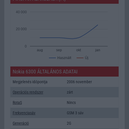
40 000
20 000
0
aug
sep
okt
jan
Új
Használt
Nokia 6300 ÁLTALÁNOS ADATAI
Megjelenés időpontja
2006 november
Operációs rendszer
zárt
RotaS
Nincs
Frekvenciasáv
GSM 3 sáv
Generáció
2G