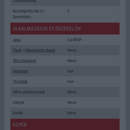
Cserélhetőség
Beszélgetési idő h /
3
Gyorstöltés
ALKALMAZÁSOK ÉS ÉRZÉKELŐK
Java
2,x MIDP
Flash
/
Ujjlenyomat olvasó
Nincs
SNS integráció
Nincs
Organizer
Van
T9 szótár
Van
Office alkalmazások
Nincs
Iránytũ
Nincs
Extrák
Nincs
EGYÉB