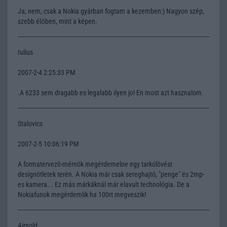
Ja, nem, csak a Nokia gyárban fogtam a kezemben:) Nagyon szép,
szebb élőben, mint a képen.
Iulius
2007-2-4 2:25:33 PM
.A 6233 sem dragabb es legalabb ilyen jo! En most azt hasznalom.
Stalovics
2007-2-5 10:06:19 PM
A formatervezõ-mérnök megérdemelne egy tarkólövést
designötletek terén. A Nokia már csak sereghajtó, "penge" és 2mp-
es kamera... Ez más márkáknál már elavult technológia. De a
Nokiafunok megérdemlik ha 100rt megveszik!
Airnold