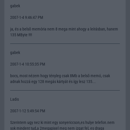
gabek
2007-1-4 9:46:47 PM
ja, és a belsõ memória nem 8 mega mint ahogy a leírásban, hanem
135 MByte !!!!
gabek
2007-1-4 10:55:35 PM
bocs, most nézem hogy tényleg csak 8Mb a belsõ memó, csak
adnak hozzá egy 128 megás kártyát és így lesz 135...
Ladis
2007-1-12 5:49:54 PM
Szerintem ugy nez ki mint egy sonyericcson,es hulye telefon.nem
sok mindent tud,a 2megapixel meg nem izgat fel, es draga