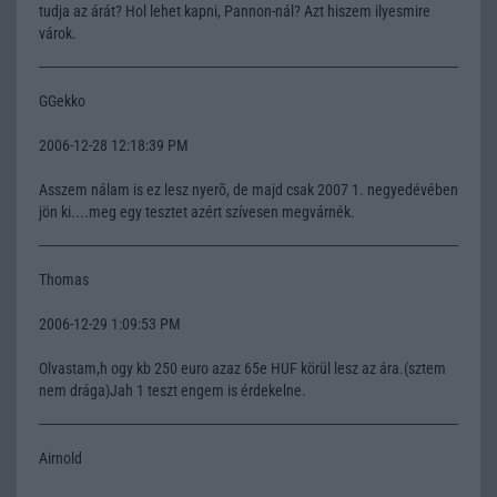
tudja az árát? Hol lehet kapni, Pannon-nál? Azt hiszem ilyesmire
várok.
GGekko
2006-12-28 12:18:39 PM
Asszem nálam is ez lesz nyerõ, de majd csak 2007 1. negyedévében
jön ki....meg egy tesztet azért szívesen megvárnék.
Thomas
2006-12-29 1:09:53 PM
Olvastam,h ogy kb 250 euro azaz 65e HUF körül lesz az ára.(sztem
nem drága)Jah 1 teszt engem is érdekelne.
Airnold