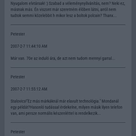
Nyugalom elvtársak! :) Szabad a véleménynyílvánítás, nem? Neki ez,
másnak más. Én viszont már szeretném élõben látni, arról nem
tudtok semmi közelebbit h mikor lesz a boltok polcain? Thanx...
Petester
2007-2-7 11:44:10 AM
Már van. 70e az induló ára, de azt nem tudom mennyi garral...
Petester
2007-2-7 11:55:12 AM
Stalovics!"Ez más márkáknál már elavult technológia." Mondanál
egy példát?Hasonló tudással érdekelne, milyen másik ilyen telefon
van, ami persze normális készenléttel is rendelkezik...
Petester