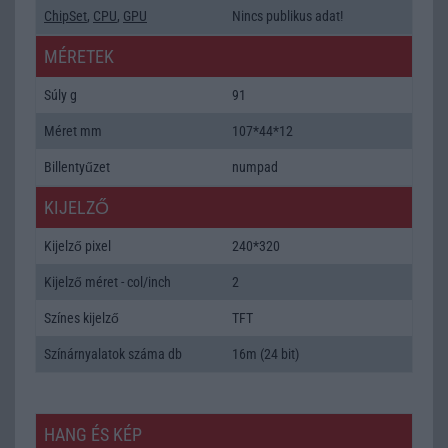
ChipSet
,
CPU
,
GPU
Nincs publikus adat!
MÉRETEK
Súly g
91
Méret mm
107*44*12
Billentyűzet
numpad
KIJELZŐ
Kijelző pixel
240*320
Kijelző méret - col/inch
2
Színes kijelző
TFT
Színárnyalatok száma db
16m (24 bit)
HANG ÉS KÉP