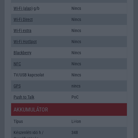
Wi-Fi (alap)
g/b
Nincs
Wi-Fi Direct
Nincs
Wi-Fi extra
Nincs
Wi-Fi HotSpot
Nincs
Blackberry
Nincs
NFC
Nincs
TV/USB kapcsolat
Nincs
GPS
nincs
Push to Talk
PoC
AKKUMULÁTOR
Típus
Li-Ion
Készenléti idő h /
348