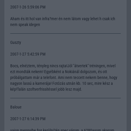
2007-1-26 5:59:06 PM
Aham és itt hol van infra?mer én nem látom vagy lehet h csak ich
nem speak idegen
Guszty
2007-1-27 5:42:59 PM
Bocs, elnéztem, tényleg nincs rajta!Jól "átvertek" tréningen, mivel
ezt mondták nekem! Egyébként a Nokiánál dolgozom, és ott
próbálgattam már a telefont. Ami nem teccett nekem benne, hogy
nagyon lassú a kamerája! Fotózás utnán kb. 10 sec, mire kész a
kép!Talán szoftverfrissítéssel jobb lesz majd.
Baloue
2007-1-27 6:14:39 PM
vajon mennyibe fog kerülni?én spec várom, a 6280asom akarom