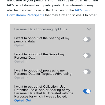
disclosure of your personal information by third parties on the
IAB’s list of downstream participants. This information may
also be disclosed by us to third parties on the
IAB’s List of
slyy
Downstream Participants
that may further disclose it to other
third parties.
2006-12-7 2:57:06 PM
Please note that this website/app uses one or more Google
Personal Data Processing Opt Outs
en az elso :Dnekem nem tetszik :P
services and may gather and store information including but
not limited to your visit or usage behaviour. You may click to
I want to opt-out of the Sharing of my
personal data.
grant or deny consent to Google and its third-party tags to
Opted In
pol
use your data for below specified purposes in below Google
consent section.
I want to opt-out of the Sale of my
2006-12-7 6:35:33 PM
Personal Data.
Opted In
2-ik . jó,csak mennyibe kerül?
I want to opt-out of processing my
Personal Data for Targeted Advertising.
Opted In
Macilaci
I want to opt-out of Collection, Use,
2006-12-7 7:24:27 PM
Retention, Sale, and/or Sharing of my
Personal Data that Is Unrelated with the
Purposes for which it was collected.
Nah, 3. vagyok, még dobogós:)16 777 216 színárnyalat? Te jó ég:)
Opted Out
Milyen kijelzõje lehet:o)?