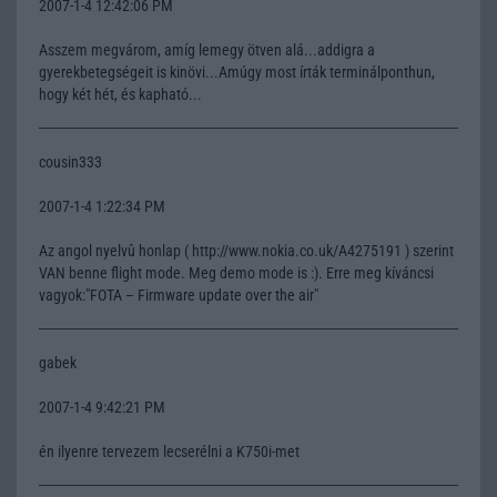
2007-1-4 12:42:06 PM
Asszem megvárom, amíg lemegy ötven alá...addigra a
gyerekbetegségeit is kinövi...Amúgy most írták terminálponthun,
hogy két hét, és kapható...
cousin333
2007-1-4 1:22:34 PM
Az angol nyelvû honlap ( http://www.nokia.co.uk/A4275191 ) szerint
VAN benne flight mode. Meg demo mode is :). Erre meg kíváncsi
vagyok:"FOTA – Firmware update over the air"
gabek
2007-1-4 9:42:21 PM
én ilyenre tervezem lecserélni a K750i-met