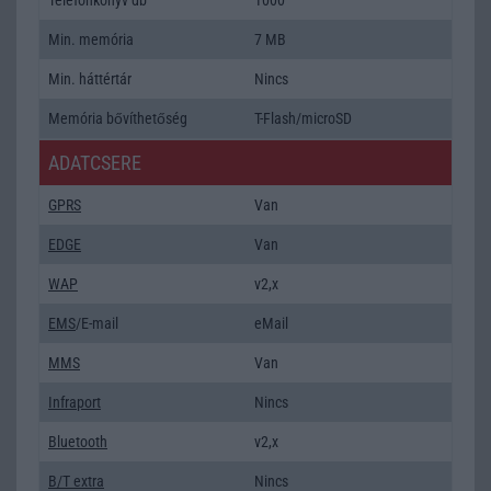
Min. memória
7 MB
Min. háttértár
Nincs
Memória bővíthetőség
T-Flash/microSD
ADATCSERE
GPRS
Van
EDGE
Van
WAP
v2,x
EMS
/E-mail
eMail
MMS
Van
Infraport
Nincs
Bluetooth
v2,x
B/T extra
Nincs