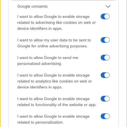
Google consents
Beantech
I want to allow Google to enable storage
related to advertising like cookies on web or
2006-12-8 9:06:15 AM
device identifiers in apps.
OLyan kijelzõje van mint a Nokia 6131-nek, és szerintem annak
I want to allow my user data to be sent to
nagyon szép kijelzõje van a maga 16 millió színjével.
Google for online advertising purposes.
I want to allow Google to send me
Cartman
personalized advertising.
2006-12-8 11:30:22 AM
I want to allow Google to enable storage
related to analytics like cookies on web or
Nem rossz, de sztem 1 vagyon lesz..:(:(
device identifiers in apps.
I want to allow Google to enable storage
krapek
related to functionality of the website or app.
2006-12-8 4:48:24 PM
I want to allow Google to enable storage
related to personalization.
szerintem nagyon jo y a gép sõt szuper