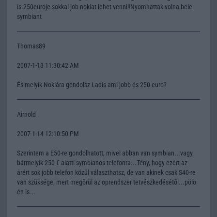
is.250euroje sokkal job nokiat lehet venni!!Nyomhattak volna bele
symbiant
Thomas89
2007-1-13 11:30:42 AM
És melyik Nokiára gondolsz Ladis ami jobb és 250 euro?
Airnold
2007-1-14 12:10:50 PM
Szerintem a E50-re gondolhatott, mivel abban van symbian...vagy
bármelyik 250 € alatti symbianos telefonra...Tény, hogy ezért az
árért sok jobb telefon közül választhatsz, de van akinek csak S40-re
van szüksége, mert megõrül az oprendszer tetvészkedésétõl...pölö
én is...