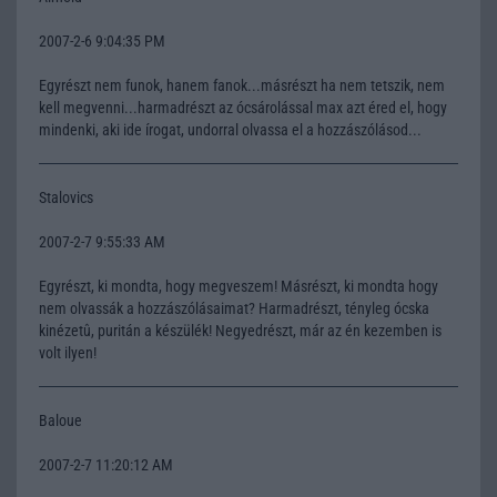
2007-2-6 9:04:35 PM
Egyrészt nem funok, hanem fanok...másrészt ha nem tetszik, nem
kell megvenni...harmadrészt az ócsárolással max azt éred el, hogy
mindenki, aki ide írogat, undorral olvassa el a hozzászólásod...
Stalovics
2007-2-7 9:55:33 AM
Egyrészt, ki mondta, hogy megveszem! Másrészt, ki mondta hogy
nem olvassák a hozzászólásaimat? Harmadrészt, tényleg ócska
kinézetû, puritán a készülék! Negyedrészt, már az én kezemben is
volt ilyen!
Baloue
2007-2-7 11:20:12 AM