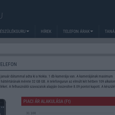
KÉSZÜLÉKGURU
HÍREK
TELEFON ÁRAK
TANÁ
TELEFON
7 január dátummal adta ki a Nokia. 1 db kamerája van. A kamerájának maximum
A háttértárának mérete 32 GB GB. A telefongurun az elmúlt két hétben 109 alkal
léket. A felhasználói szavazatok alapján összesítve 8.09 pontot kapott. A készül
PIACI ÁR ALAKULÁSA (Ft)
31 100