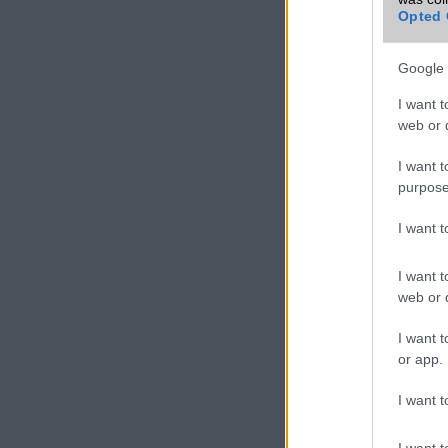
Opted 
VIDEO
Google 
I want t
web or d
I want t
purpose
I want 
I want t
web or d
I want t
or app.
I want t
I want t