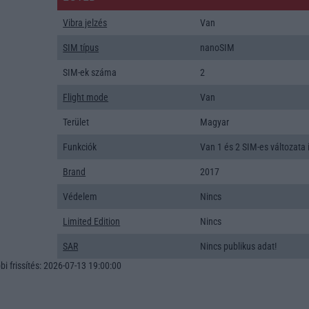
Vibra jelzés
Van
SIM típus
nanoSIM
SIM-ek száma
2
Flight mode
Van
Terület
Magyar
Funkciók
Van 1 és 2 SIM-es változata i
Brand
2017
Védelem
Nincs
Limited Edition
Nincs
SAR
Nincs publikus adat!
i frissítés: 2026-07-13 19:00:00