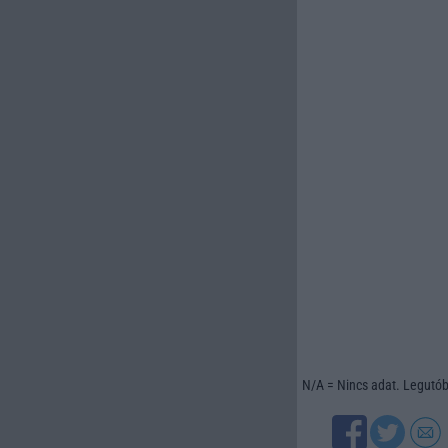
N/A = Nincs adat. Legutóbb