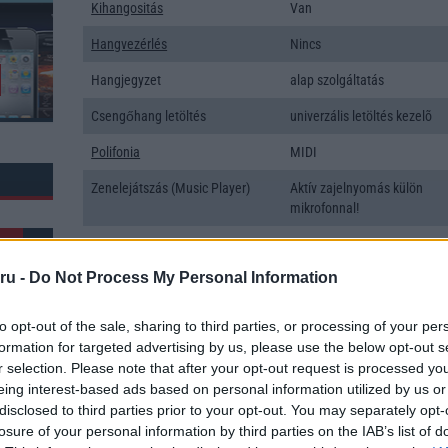
Kihangositás
Van
Hangvezérlés
Nincs
Hangjegyzet
alap szolgáltatás
Csengőhang letöltés
univerzális letöltés kezelõ
Polifonia
MIDI
Zenelejátszás (Music Player)
Aktív zajelnyomás külön
mikrofonnal!
Rádió
sztereó
ru -
Do Not Process My Personal Information
Kamera
1x
Max. kamera felbontás (több
16 Mpixel
to opt-out of the sale, sharing to third parties, or processing of your per
kamera esetén)
formation for targeted advertising by us, please use the below opt-out s
r selection. Please note that after your opt-out request is processed y
k: 125
Video lejátszás
1080p HD lejátszó
eing interest-based ads based on personal information utilized by us or
MEMÓRIA ÉS TÁRHELY
disclosed to third parties prior to your opt-out. You may separately opt-
losure of your personal information by third parties on the IAB’s list of