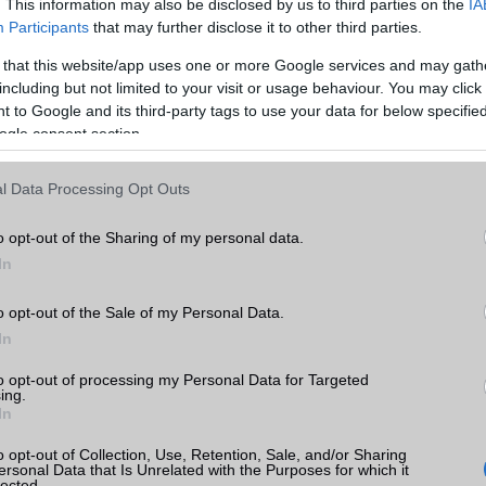
Telefonkönyv db
dinamikus
. This information may also be disclosed by us to third parties on the
IA
Participants
that may further disclose it to other third parties.
Min. memória
3 GB
 that this website/app uses one or more Google services and may gath
Min. háttértár
32 GB
including but not limited to your visit or usage behaviour. You may click 
 to Google and its third-party tags to use your data for below specifi
Memória bővíthetőség
T-Flash/microSD
ogle consent section.
k
ADATCSERE
l Data Processing Opt Outs
tás
GPRS
Van
kkal
o opt-out of the Sharing of my personal data.
EDGE
Van
In
WAP
5HTML
o opt-out of the Sale of my Personal Data.
EMS
/E-mail
push eMail
In
MMS
Van
to opt-out of processing my Personal Data for Targeted
ing.
Infraport
Nincs
In
Bluetooth
v4,x
a
o opt-out of Collection, Use, Retention, Sale, and/or Sharing
ersonal Data that Is Unrelated with the Purposes for which it
ok
B/T extra
A2DP
lected.