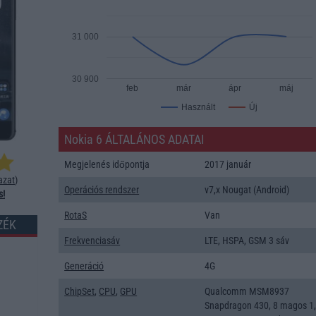
31 000
30 900
feb
már
ápr
máj
Új
Használt
Nokia 6 ÁLTALÁNOS ADATAI
Megjelenés időpontja
2017 január
azat
)
Operációs rendszer
v7,x Nougat (Android)
s!
RotaS
Van
ZÉK
Frekvenciasáv
LTE, HSPA, GSM 3 sáv
Generáció
4G
ChipSet
,
CPU
,
GPU
Qualcomm MSM8937
Snapdragon 430, 8 magos 1