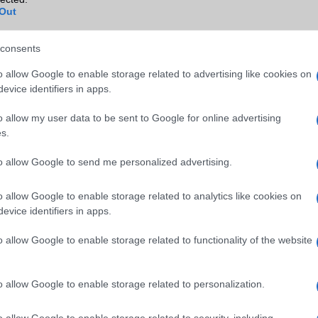
Out
Wi-Fi (alap)
g/b
v4 (n)
Wi-Fi Direct
Nincs
consents
Wi-Fi extra
Nincs
o allow Google to enable storage related to advertising like cookies on
evice identifiers in apps.
Wi-Fi HotSpot
Nincs
o allow my user data to be sent to Google for online advertising
Blackberry
Nincs
s.
NFC
Van
to allow Google to send me personalized advertising.
TV/USB kapcsolat
OtG (On-the-Go USB)
o allow Google to enable storage related to analytics like cookies on
GPS
aGPS (USA), Glonass (Orosz)
evice identifiers in apps.
Push to Talk
Nincs
o allow Google to enable storage related to functionality of the website
AKKUMULÁTOR
Típus
Li-Ion
o allow Google to enable storage related to personalization.
Készenléti idő h /
768
Cserélhetőség
o allow Google to enable storage related to security, including