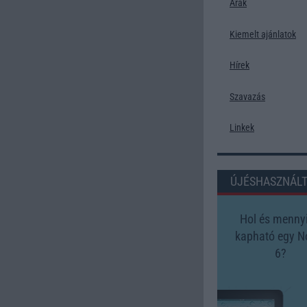
Árak
Kiemelt ajánlatok
Hírek
Szavazás
Linkek
ÚJÉSHASZNÁL
Hol és mennyi
kapható egy N
6?