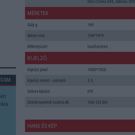
GHz Cortex-A53, Adreno 505
MÉRETEK
Súly g
169
Méret mm
154*76*9
Billentyűzet
touchscreen
KIJELZŐ
Kijelző pixel
1080*1920
TGSM
Kijelző méret - col/inch
5.5
Színes kijelző
IPS
ért
Színárnyalatok száma db
16m (24 bit)
okia
HANG ÉS KÉP