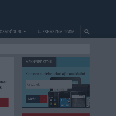
CSADÓGURU
UJESHASZNALTGSM
MENNYIBE KERÜL
Keressen a telefonboltok ajánlatai között!
ommal
ék