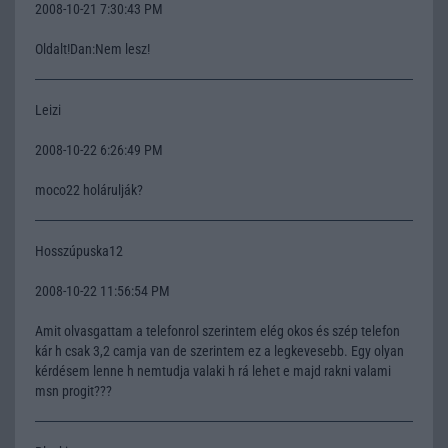
2008-10-21 7:30:43 PM
Oldalt!Dan:Nem lesz!
Leizi
2008-10-22 6:26:49 PM
moco22 holárulják?
Hosszúpuska12
2008-10-22 11:56:54 PM
Amit olvasgattam a telefonrol szerintem elég okos és szép telefon
kár h csak 3,2 camja van de szerintem ez a legkevesebb. Egy olyan
kérdésem lenne h nemtudja valaki h rá lehet e majd rakni valami
msn progit???