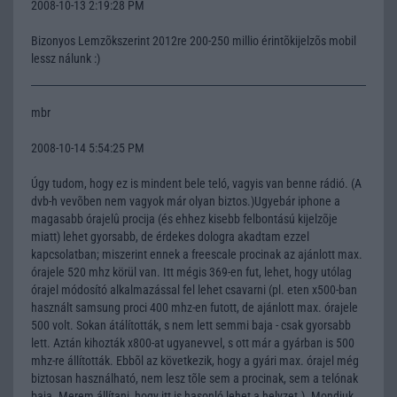
2008-10-13 2:19:28 PM
Bizonyos Lemzõkszerint 2012re 200-250 millio érintõkijelzõs mobil
lessz nálunk :)
mbr
2008-10-14 5:54:25 PM
Úgy tudom, hogy ez is mindent bele teló, vagyis van benne rádió. (A
dvb-h vevõben nem vagyok már olyan biztos.)Ugyebár iphone a
magasabb órajelû procija (és ehhez kisebb felbontású kijelzõje
miatt) lehet gyorsabb, de érdekes dologra akadtam ezzel
kapcsolatban; miszerint ennek a freescale procinak az ajánlott max.
órajele 520 mhz körül van. Itt mégis 369-en fut, lehet, hogy utólag
órajel módosító alkalmazással fel lehet csavarni (pl. eten x500-ban
használt samsung proci 400 mhz-en futott, de ajánlott max. órajele
500 volt. Sokan átálították, s nem lett semmi baja - csak gyorsabb
lett. Aztán kihozták x800-at ugyanevvel, s ott már a gyárban is 500
mhz-re állították. Ebbõl az következik, hogy a gyári max. órajel még
biztosan használható, nem lesz tõle sem a procinak, sem a telónak
baja. Merem állítani, hogy itt is hasonló lehet a helyzet.). Mondjuk