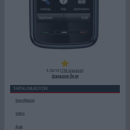
3.20/10 (
738 szavazat
)
Szavazzon Ön is!
TARTALOMJEGYZÉK
Specifikáció
Video
Árak