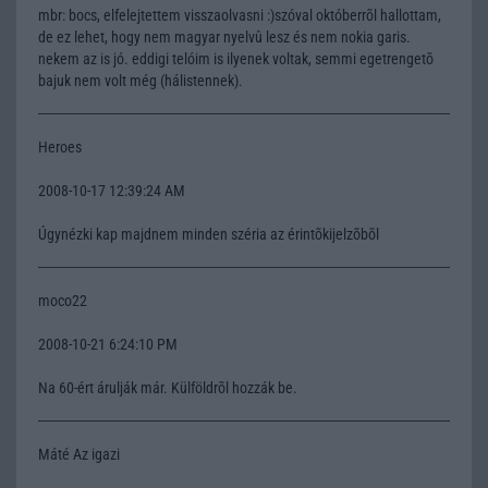
mbr: bocs, elfelejtettem visszaolvasni :)szóval októberrõl hallottam,
de ez lehet, hogy nem magyar nyelvû lesz és nem nokia garis.
nekem az is jó. eddigi telóim is ilyenek voltak, semmi egetrengetõ
bajuk nem volt még (hálistennek).
Heroes
2008-10-17 12:39:24 AM
Úgynézki kap majdnem minden széria az érintõkijelzõbõl
moco22
2008-10-21 6:24:10 PM
Na 60-ért árulják már. Külföldrõl hozzák be.
Máté Az igazi