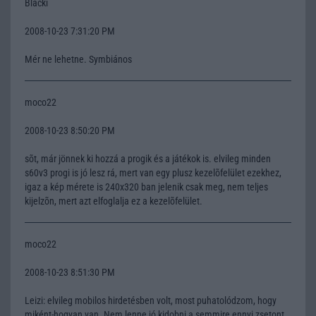
Blacki
2008-10-23 7:31:20 PM
Mér ne lehetne. Symbiános
moco22
2008-10-23 8:50:20 PM
sõt, már jönnek ki hozzá a progik és a játékok is. elvileg minden
s60v3 progi is jó lesz rá, mert van egy plusz kezelõfelület ezekhez,
igaz a kép mérete is 240x320 ban jelenik csak meg, nem teljes
kijelzõn, mert azt elfoglalja ez a kezelõfelület.
moco22
2008-10-23 8:51:30 PM
Leizi: elvileg mobilos hirdetésben volt, most puhatolódzom, hogy
miként-hogyan van. Nem lenne jó kidobni a semmire ennyi zsetont.