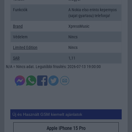
Funkciók
A Nokia elso erinto kepernyos
(sajat gyartasu) telefonja!
Brand
XpressMusic
Védelem
Nincs
Limited Edition
Nincs
SAR
1,11
N/A = Nincs adat. Legutóbbi frissítés: 2026-07-13 19:00:00
Új és Használt GSM kiemelt ajánlatok
Apple iPhone 15 Pro