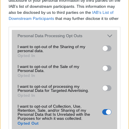
disclosure of your personal information by third parties on the
IAB’s list of downstream participants. This information may
also be disclosed by us to third parties on the
IAB’s List of
A Dunály
Downstream Participants
that may further disclose it to other
third parties.
2008-4-24 2:59:26 PM
Please note that this website/app uses one or more Google
Personal Data Processing Opt Outs
Hát ez brutál jó csak kár hogy még be sem jelentették :-) Sokáig kell
services and may gather and store information including but
erre még várni kb fél év de nekem teccik!
not limited to your visit or usage behaviour. You may click to
I want to opt-out of the Sharing of my
personal data.
grant or deny consent to Google and its third-party tags to
Opted In
use your data for below specified purposes in below Google
X
consent section.
I want to opt-out of the Sale of my
Personal Data.
2008-4-24 7:45:18 PM
Opted In
http://www.pdamania.hu/content/11413/
I want to opt-out of processing my
Personal Data for Targeted Advertising.
Opted In
atomhuzat
I want to opt-out of Collection, Use,
Retention, Sale, and/or Sharing of my
2008-4-25 9:28:09 PM
Personal Data that Is Unrelated with the
Purposes for which it was collected.
Opted Out
Azért ez a beírás röhej:"saját gyártású".végre eljutottak odáig hogy