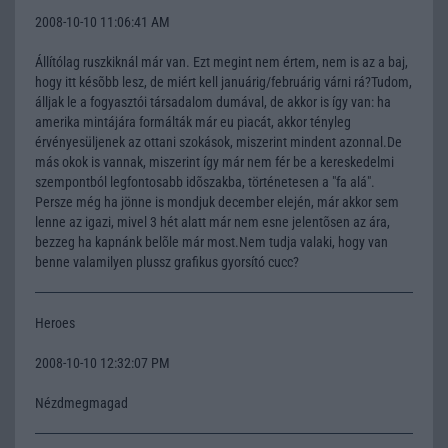
2008-10-10 11:06:41 AM
Állítólag ruszkiknál már van. Ezt megint nem értem, nem is az a baj,
hogy itt késõbb lesz, de miért kell januárig/februárig várni rá?Tudom,
álljak le a fogyasztói társadalom dumával, de akkor is így van: ha
amerika mintájára formálták már eu piacát, akkor tényleg
érvényesüljenek az ottani szokások, miszerint mindent azonnal.De
más okok is vannak, miszerint így már nem fér be a kereskedelmi
szempontból legfontosabb idõszakba, történetesen a "fa alá".
Persze még ha jönne is mondjuk december elején, már akkor sem
lenne az igazi, mivel 3 hét alatt már nem esne jelentõsen az ára,
bezzeg ha kapnánk belõle már most.Nem tudja valaki, hogy van
benne valamilyen plussz grafikus gyorsító cucc?
Heroes
2008-10-10 12:32:07 PM
Nézdmegmagad