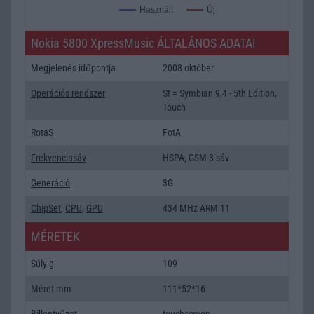
Új
Használt
Nokia 5800 XpressMusic ÁLTALÁNOS ADATAI
Megjelenés időpontja
2008 október
Operációs rendszer
St = Symbian 9,4 - 5th Edition,
Touch
RotaS
FotA
Frekvenciasáv
HSPA, GSM 3 sáv
Generáció
3G
ChipSet
,
CPU
,
GPU
434 MHz ARM 11
MÉRETEK
Súly g
109
Méret mm
111*52*16
Billentyűzet
touchscreen