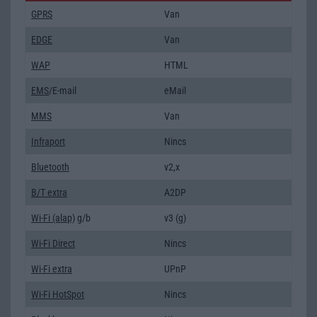
GPRS
Van
EDGE
Van
WAP
HTML
EMS
/E-mail
eMail
MMS
Van
Infraport
Nincs
Bluetooth
v2,x
B/T extra
A2DP
Wi-Fi (alap)
g/b
v3 (g)
Wi-Fi Direct
Nincs
Wi-Fi extra
UPnP
Wi-Fi HotSpot
Nincs