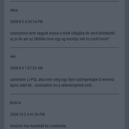
akna
2008-8-3 4:54:14 PM
szanszenoi nem vagyok anyira a telok világába de amit belinkeltél
az jo de am az 5800án nem egy ujj verzióju s40 es szoft ment?
oké
2008-8-6 1:07:33 AM
szerintem LI-POL aksi nem elég egy ilyen szörnyetegbe:D lemerül
6perc alatt kb.. nemtudom mi a véleményetek errõl..
BeN14
2008-10-2 4:41:26 PM
Asszem ma mutatták be Londonba.