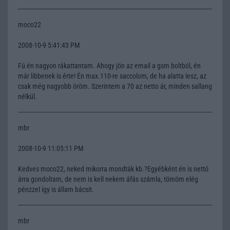
moco22
2008-10-9 5:41:43 PM
Fú én nagyon rákattantam. Ahogy jön az email a gsm boltból, én
már libbenek is érte! Én max.110-re saccolom, de ha alatta lesz, az
csak még nagyobb öröm. Szerintem a 70 az netto ár, minden sallang
nélkül.
mbr
2008-10-9 11:05:11 PM
Kedves moco22, neked mikorra mondták kb.?Egyébként én is nettó
árra gondoltam, de nem is kell nekem áfás számla, tömöm elég
pénzzel így is állam bácsit.
mbr