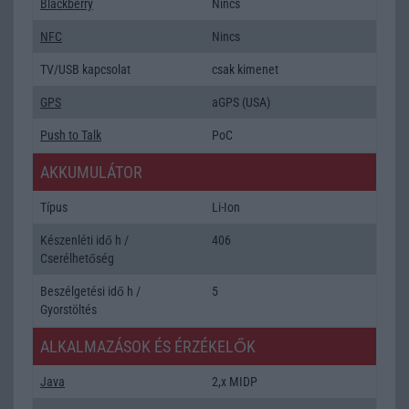
Blackberry
Nincs
NFC
Nincs
TV/USB kapcsolat
csak kimenet
GPS
aGPS (USA)
Push to Talk
PoC
AKKUMULÁTOR
Típus
Li-Ion
Készenléti idő h /
406
Cserélhetőség
Beszélgetési idő h /
5
Gyorstöltés
ALKALMAZÁSOK ÉS ÉRZÉKELŐK
Java
2,x MIDP