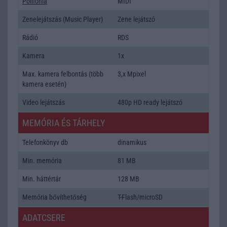
Polifonia
MIDI
Zenelejátszás (Music Player)
Zene lejátszó
Rádió
RDS
Kamera
1x
Max. kamera felbontás (több
3,x Mpixel
kamera esetén)
Video lejátszás
480p HD ready lejátszó
MEMÓRIA ÉS TÁRHELY
Telefonkönyv db
dinamikus
Min. memória
81 MB
Min. háttértár
128 MB
Memória bővíthetőség
T-Flash/microSD
ADATCSERE