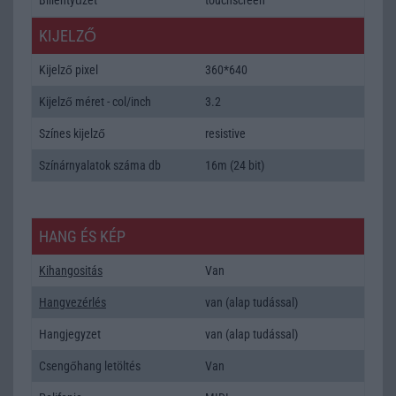
KIJELZŐ
Kijelző pixel
360*640
Kijelző méret - col/inch
3.2
Színes kijelző
resistive
Színárnyalatok száma db
16m (24 bit)
HANG ÉS KÉP
Kihangositás
Van
Hangvezérlés
van (alap tudással)
Hangjegyzet
van (alap tudással)
Csengőhang letöltés
Van