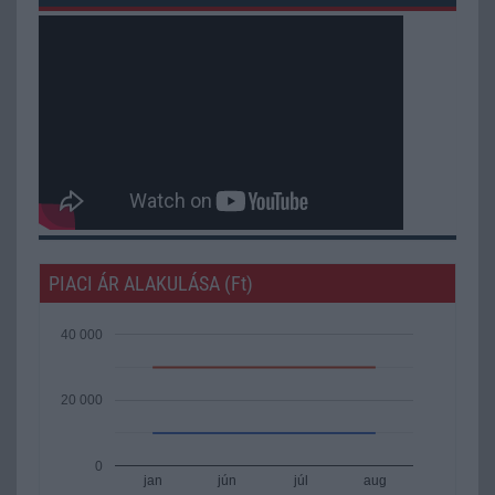
PIACI ÁR ALAKULÁSA (Ft)
40 000
20 000
0
jan
jún
júl
aug