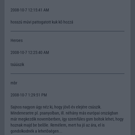
2008-10-7 12:15:41 AM
hosszú múvi pattogatott kuk kõ hozzá
Heroes
2008-10-7 12:25:40 AM
tsúúszik
mbr
2008-10-7 1:29:51 PM
Sajnos nagyon úgy néz ki, hogy jövõ év elejére csúszik.
Mindenesetre pl. psanyolban, ill. néhány más európai országban
már megkezdik novemberben, így szemfüles gsm boltok lehet, hogy
hoznak majd be belõle. Remélem, mert ha jó az ára, el is
gondolkodnék a lehetõségen...