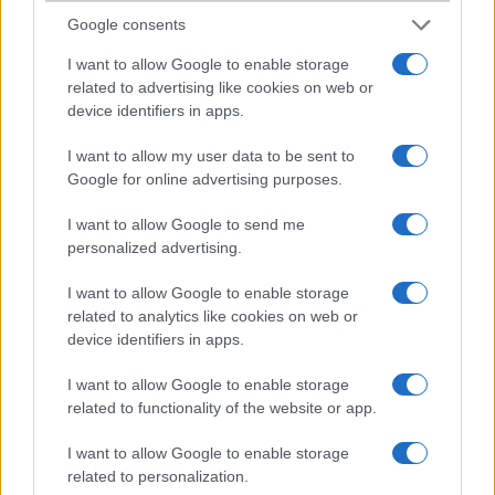
nem koppintanak.
Google consents
I want to allow Google to enable storage
tiron
related to advertising like cookies on web or
device identifiers in apps.
2008-4-26 10:05:20 AM
I want to allow my user data to be sent to
"S61 = Symbian 6.1, S60" az komolyság.. :Dhódít a retró
Google for online advertising purposes.
kéremszépen.. :)
I want to allow Google to send me
personalized advertising.
kiri
I want to allow Google to enable storage
2008-5-7 6:33:57 PM
related to analytics like cookies on web or
valahogy nekem se tetszik ez az n-gage oprendszer feeling...
device identifiers in apps.
I want to allow Google to enable storage
Szemangelof
related to functionality of the website or app.
2008-7-30 12:31:52 AM
I want to allow Google to enable storage
related to personalization.
Notsak má a betmen is :))))