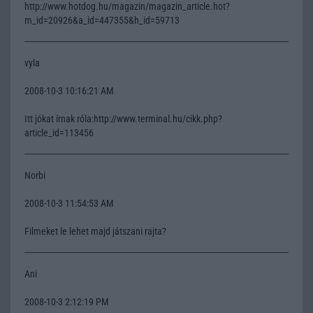
http://www.hotdog.hu/magazin/magazin_article.hot?
m_id=20926&a_id=447355&h_id=59713
vyla
2008-10-3 10:16:21 AM
Itt jókat írnak róla:http://www.terminal.hu/cikk.php?
article_id=113456
Norbi
2008-10-3 11:54:53 AM
Filmeket le lehet majd játszani rajta?
Ani
2008-10-3 2:12:19 PM