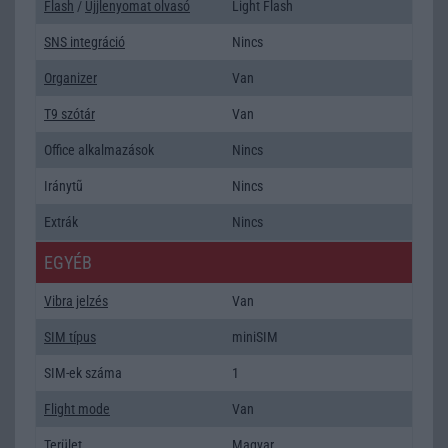
Flash
/
Ujjlenyomat olvasó
Light Flash
SNS integráció
Nincs
Organizer
Van
T9 szótár
Van
Office alkalmazások
Nincs
Iránytũ
Nincs
Extrák
Nincs
EGYÉB
Vibra jelzés
Van
SIM típus
miniSIM
SIM-ek száma
1
Flight mode
Van
Terület
Magyar