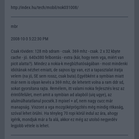
http://index.hu/tech/mobil/nok031008/
mbr
2008-10-3 5:22:30 PM
Csak röviden: 128 mb sdram - csak. 369 mhz - csak. 2 x 32 kbyte
cache - jó. 640x380 felbontás - extra (kár, hogy nem vga, miért van
picit alatta?). Mindez a nokia-k megbízhatóságában - most mindenki
idiótának nézhet emiatt, de sajnos így van, ezt a tapasztalat íratja
velem (na jó, SE sem rossz, csak buta).Egyébként a symbian miatt
már nem is olyan kevés a 369 mhz, de lehetett volna a ram ddr sd,
sokat gyorsítana rajta. Remélem, itt valami nokia fejlesztés lesz az
érintõfelület, mert amit a symbian ad alapból (uiq ugye), az
alulmúlhatatlanul pocsék.3 mpixel + af, nem nagy cucc már
manapság. Viszont a vga mozgóképrögzítés még mindig ritkaság,
szóval lehet örülni. Ha tényleg 70 ropi körül indul az ára, ahogy
igérik, mondjuk már a fa alá, akkor ez még az utolsó negyedév
legjobb vétele is lehet.