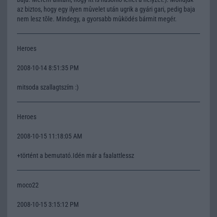
az biztos, hogy egy ilyen mûvelet után ugrik a gyári gari, pedig baja
nem lesz tõle. Mindegy, a gyorsabb mûködés bármit megér.
Heroes
2008-10-14 8:51:35 PM
mitsoda szallagtszím :)
Heroes
2008-10-15 11:18:05 AM
+történt a bemutató.Idén már a faalattlessz
moco22
2008-10-15 3:15:12 PM