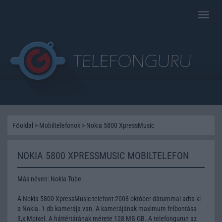
Toggle
naviga
Főoldal
>
Mobiltelefonok
>
Nokia 5800 XpressMusic
NOKIA 5800 XPRESSMUSIC MOBILTELEFON
Más néven: Nokia Tube
A Nokia 5800 XpressMusic telefont 2008 október dátummal adta ki
a Nokia. 1 db kamerája van. A kamerájának maximum felbontása
3,x Mpixel. A háttértárának mérete 128 MB GB. A telefongurun az