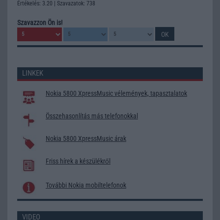
Értékelés: 3.20 | Szavazatok: 738
Szavazzon Ön is!
LINKEK
Nokia 5800 XpressMusic vélemények, tapasztalatok
Összehasonlítás más telefonokkal
Nokia 5800 XpressMusic árak
Friss hírek a készülékről
További Nokia mobiltelefonok
VIDEO