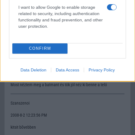
I want to allow Google to enable storage
related to security, including authentication
TomBoy
functionality and fraud prevention, and other
user protection.
2008-7-31 12:53:03 PM
Nemszeretem az érintõs telókat, de ez nmerossz
CONFIRM
TomBoy
Data Deletion
Data Access
Privacy Policy
2008-8-1 10:25:15 PM
Most néztem meg a batmant és tök jól néz ki benne a teló
Szanszenoi
2008-8-2 12:23:56 PM
kitsit bõvebben