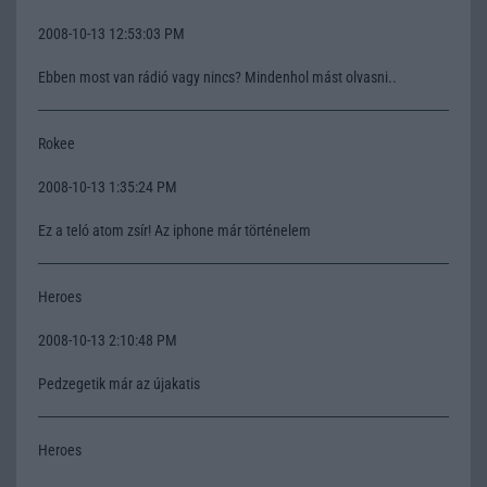
2008-10-13 12:53:03 PM
Ebben most van rádió vagy nincs? Mindenhol mást olvasni..
Rokee
2008-10-13 1:35:24 PM
Ez a teló atom zsír! Az iphone már történelem
Heroes
2008-10-13 2:10:48 PM
Pedzegetik már az újakatis
Heroes