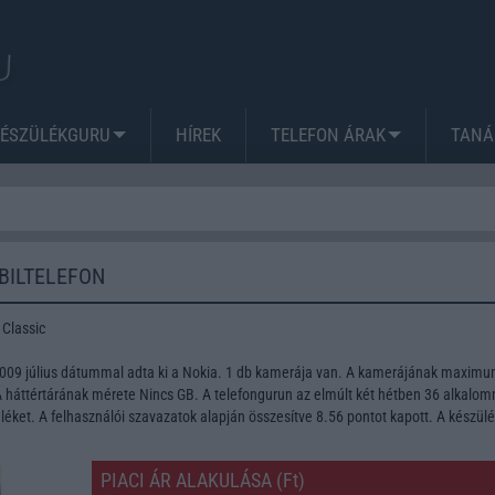
KÉSZÜLÉKGURU
HÍREK
TELEFON ÁRAK
TANÁ
BILTELEFON
Classic
2009 július dátummal adta ki a Nokia. 1 db kamerája van. A kamerájának maxim
A háttértárának mérete Nincs GB. A telefongurun az elmúlt két hétben 36 alkalo
léket. A felhasználói szavazatok alapján összesítve 8.56 pontot kapott. A készül
PIACI ÁR ALAKULÁSA (Ft)