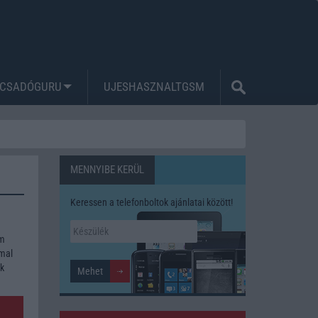
CSADÓGURU
UJESHASZNALTGSM
MENNYIBE KERÜL
Keressen a telefonboltok ajánlatai között!
um
mmal
ék