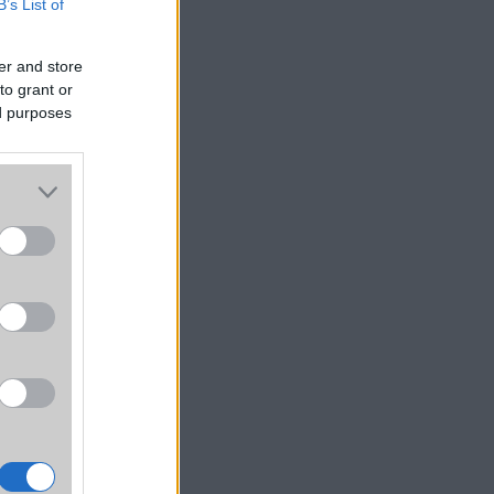
B’s List of
er and store
to grant or
ed purposes