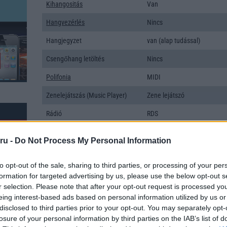
Kihangositás
Van
Hangvezérlés
Nincs
Hangjegyzet
van (alap tudással)
Csengőhang letöltés
Nincs
Polifonia
MIDI
Zenelejátszás (Music Player)
Zene lejátszó
Rádió
RDS
Kamera
1x
ru -
Do Not Process My Personal Information
Max. kamera felbontás (több
2,x Mpixel
kamera esetén)
to opt-out of the sale, sharing to third parties, or processing of your per
formation for targeted advertising by us, please use the below opt-out s
Video lejátszás
Video lejátszó
r selection. Please note that after your opt-out request is processed y
MEMÓRIA ÉS TÁRHELY
eing interest-based ads based on personal information utilized by us or
disclosed to third parties prior to your opt-out. You may separately opt-
k: 26
Telefonkönyv db
2000
losure of your personal information by third parties on the IAB’s list of