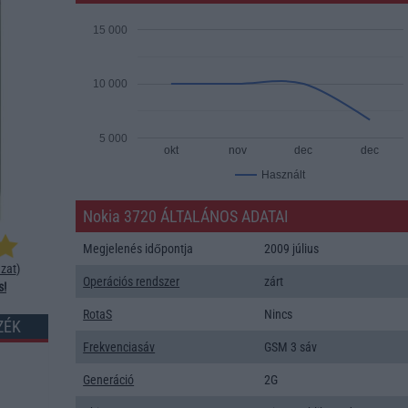
15 000
10 000
5 000
okt
nov
dec
dec
Használt
Nokia 3720 ÁLTALÁNOS ADATAI
Megjelenés időpontja
2009 július
zat
)
Operációs rendszer
zárt
s!
RotaS
Nincs
ZÉK
Frekvenciasáv
GSM 3 sáv
Generáció
2G