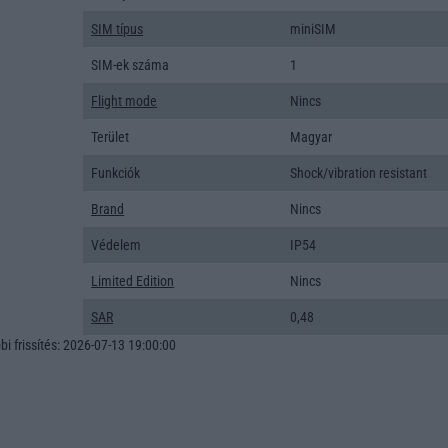
SIM típus
miniSIM
SIM-ek száma
1
Flight mode
Nincs
Terület
Magyar
Funkciók
Shock/vibration resistant
Brand
Nincs
Védelem
IP54
Limited Edition
Nincs
SAR
0,48
i frissítés: 2026-07-13 19:00:00