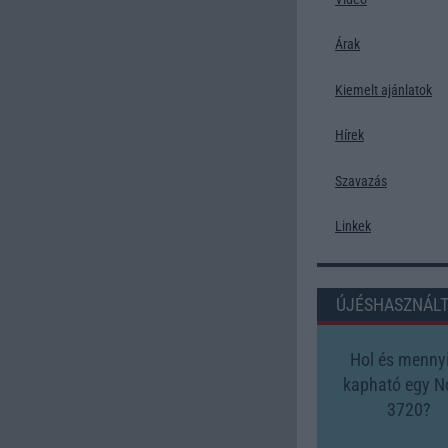
Árak
Kiemelt ajánlatok
Hírek
Szavazás
Linkek
ÚJÉSHASZNÁL
Hol és mennyi
kapható egy N
3720?