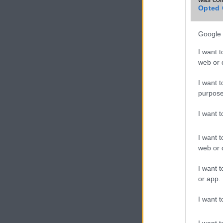
Opted 
VIDEO
Google 
I want t
web or d
I want t
purpose
I want 
I want t
web or d
I want t
or app.
I want t
I want t