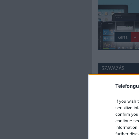
SZAVAZÁS
Külső: 8.46
Telefongu
Tudás: 8.19
If you wish 
sensitive in
Minőség: 9.04
confirm you
continue se
information 
Értékelés: 8.56 | Szavazato
further disc