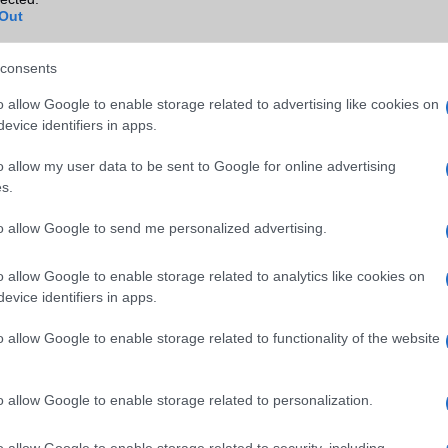
Wi-Fi (alap)
g/b
Nincs
Out
Wi-Fi Direct
Nincs
consents
Wi-Fi extra
Nincs
o allow Google to enable storage related to advertising like cookies on
Wi-Fi HotSpot
Nincs
evice identifiers in apps.
Blackberry
Nincs
o allow my user data to be sent to Google for online advertising
NFC
Nincs
s.
TV/USB kapcsolat
Nincs
to allow Google to send me personalized advertising.
GPS
nincs
o allow Google to enable storage related to analytics like cookies on
Push to Talk
Nincs
evice identifiers in apps.
AKKUMULÁTOR
o allow Google to enable storage related to functionality of the website
Típus
Li-Ion
o allow Google to enable storage related to personalization.
Készenléti idő h /
408
Cserélhetőség
o allow Google to enable storage related to security, including