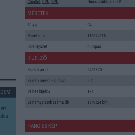
ChipSet
,
CPU
,
GPU
Nincs publikus adat!
MÉRETEK
Súly g
94
Méret mm
115*47*16
Billentyűzet
numpad
KIJELZŐ
Kijelző pixel
240*320
Kijelző méret - col/inch
2.2
TGSM
Színes kijelző
TFT
Színárnyalatok száma db
16m (24 bit)
ért
okia
HANG ÉS KÉP