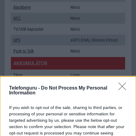
Blackberry
Nincs
NFC
Nincs
TV/USB kapcsolat
Nincs
GPS
aGPS (USA), Glonass (Orosz)
Push to Talk
Nincs
AKKUMULÁTOR
Típus
Li-Ion
Készenléti idő h /
540
Telefonguru -
Do Not Process My Personal
Cserélhetőség
Information
Beszélgetési idő h /
15
If you wish to opt-out of the sale, sharing to third parties, or
Gyorstöltés
processing of your personal or sensitive information for
targeted advertising by us, please use the below opt-out
ALKALMAZÁSOK ÉS ÉRZÉKELŐK
section to confirm your selection. Please note that after your
opt-out request is processed you may continue seeing
Java
Nincs