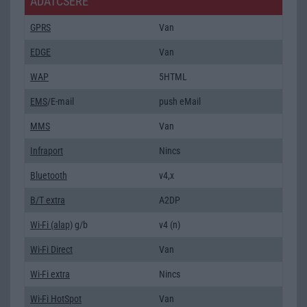
ADATCSERE
GPRS
Van
EDGE
Van
WAP
5HTML
EMS
/E-mail
push eMail
MMS
Van
Infraport
Nincs
Bluetooth
v4,x
B/T extra
A2DP
Wi-Fi (alap)
g/b
v4 (n)
Wi-Fi Direct
Van
Wi-Fi extra
Nincs
Wi-Fi HotSpot
Van