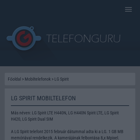
Toggle
naviga
Főoldal
>
Mobiltelefonok
>
LG Spirit
LG SPIRIT MOBILTELEFON
Más néven: LG Spirit LTE H440N, LG H440N Spirit LTE, LG Spirit
H420, LG Spirit Dual SIM
A LG Spirit telefont 2015 február dátummal adta ki a LG. 1 GB MB
memóriával rendelkezik. A kamerájának felbontása 8,x Mpixel.