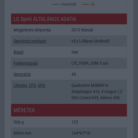
Új
Használt
LG Spirit ÁLTALÁNOS ADATAI
Megjelenés időpontja
2015 február
Operációs rendszer
v5,x Lollipop (Android)
RotaS
Van
Frekvenciasáv
LTE, HSPA, GSM 3 sáv
Generáció
4G
ChipSet
,
CPU
,
GPU
Qualcomm MSM8916
Snapdragon 410, 4 magos 1,2
GHz Cortex-A53, Adreno 306
MÉRETEK
Súly g
125
Méret mm
134*67*10