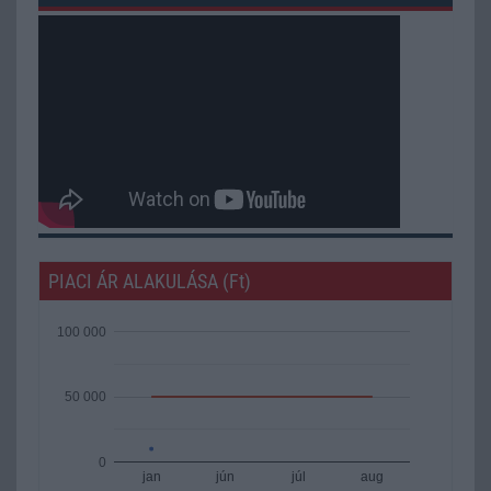
PIACI ÁR ALAKULÁSA (Ft)
100 000
50 000
0
jan
jún
júl
aug