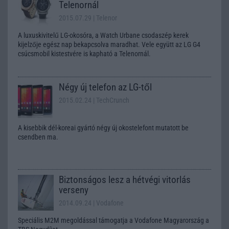
Telenornál
2015.07.29
| Telenor
A luxuskivitelű LG-okosóra, a Watch Urbane csodaszép kerek
kijelzője egész nap bekapcsolva maradhat. Vele együtt az LG G4
csúcsmobil kistestvére is kapható a Telenornál.
Négy új telefon az LG-től
2015.02.24
| TechCrunch
A kisebbik dél-koreai gyártó négy új okostelefont mutatott be
csendben ma.
Biztonságos lesz a hétvégi vitorlás
verseny
2014.09.24
| Vodafone
Speciális M2M megoldással támogatja a Vodafone Magyarország a