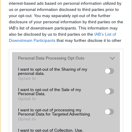
interest-based ads based on personal information utilized by
Flash
/
Ujjlenyomat olvasó
Nincs
us or personal information disclosed to third parties prior to
your opt-out. You may separately opt-out of the further
SNS integráció
alap szolgáltatás
disclosure of your personal information by third parties on the
IAB’s list of downstream participants. This information may
Organizer
alap szolgáltatás
also be disclosed by us to third parties on the
IAB’s List of
T9 szótár
alkalmazás független szótár
Downstream Participants
that may further disclose it to other
third parties.
Office alkalmazások
DV = Document viewer (Word,
Excel, PowerPoint, PDF)
Please note that this website/app uses one or more Google
Personal Data Processing Opt Outs
services and may gather and store information including but
Iránytũ
Nincs
not limited to your visit or usage behaviour. You may click to
I want to opt-out of the Sharing of my
personal data.
grant or deny consent to Google and its third-party tags to
Extrák
Nincs
Opted In
use your data for below specified purposes in below Google
consent section.
EGYÉB
I want to opt-out of the Sale of my
Personal Data.
Opted In
Vibra jelzés
Van
I want to opt-out of processing my
SIM típus
miniSIM
Personal Data for Targeted Advertising.
Opted In
SIM-ek száma
2
I want to opt-out of Collection, Use,