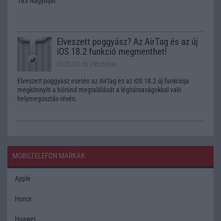
TBS Nagydíjat.
Elveszett poggyász? Az AirTag és az új
iOS 18.2 funkció megmenthet!
2025.02.06
| 9to5mac
Elveszett poggyász esetén az AirTag és az iOS 18.2 új funkciója
megkönnyíti a bőrönd megtalálását a légitársaságokkal való
helymegosztás révén.
MOBILTELEFON MÁRKÁK
Apple
Honor
Huawei