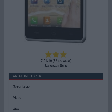
7.21/10 (
32 szavazat
)
Szavazzon Ön is!
TARTALOMJEGYZÉK
Specifikáció
Video
Árak