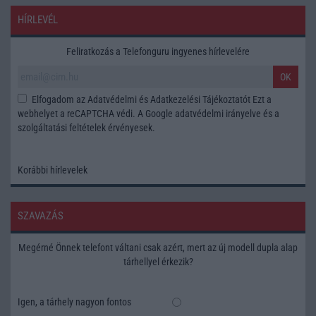
HÍRLEVÉL
Feliratkozás a Telefonguru ingyenes hírlevelére
OK
Elfogadom az
Adatvédelmi és Adatkezelési Tájékoztatót
Ezt a
webhelyet a reCAPTCHA védi. A Google
adatvédelmi irányelve
és a
szolgáltatási feltételek
érvényesek.
Korábbi hírlevelek
SZAVAZÁS
Megérné Önnek telefont váltani csak azért, mert az új modell dupla alap
tárhellyel érkezik?
Igen, a tárhely nagyon fontos