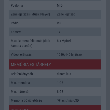
Polifonia
MIDI
Zenelejátszás (Music Player)
Zene lejátszó
Rádió
RDS
Kamera
1x
Max. kamera felbontás (több
8,x Mpixel
kamera esetén)
Video lejátszás
1080p HD lejátszó
MEMÓRIA ÉS TÁRHELY
Telefonkönyv db
dinamikus
Min. memória
1 GB
Min. háttértár
8 GB
Memória bővíthetőség
T-Flash/microSD