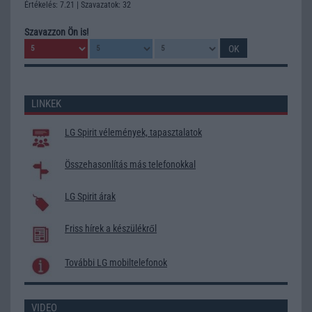
Értékelés: 7.21 | Szavazatok: 32
Szavazzon Ön is!
LINKEK
LG Spirit vélemények, tapasztalatok
Összehasonlítás más telefonokkal
LG Spirit árak
Friss hírek a készülékről
További LG mobiltelefonok
VIDEO