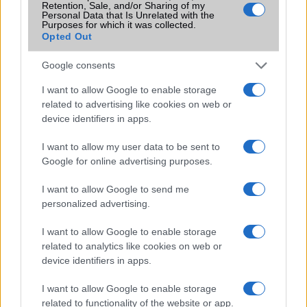
Flight mode
Van
Retention, Sale, and/or Sharing of my
Personal Data that Is Unrelated with the
Purposes for which it was collected.
Terület
Globális
Opted Out
Funkciók
Geo-tagging, touch focus, face
detection
Google consents
Brand
Nincs
I want to allow Google to enable storage
related to advertising like cookies on web or
Védelem
Nincs
device identifiers in apps.
Limited Edition
Nincs
I want to allow my user data to be sent to
Google for online advertising purposes.
SAR
1,06
N/A = Nincs adat. Legutóbbi frissítés: 2026-07-13 19:00:00
I want to allow Google to send me
personalized advertising.
I want to allow Google to enable storage
related to analytics like cookies on web or
device identifiers in apps.
I want to allow Google to enable storage
Új és Használt GSM kiemelt ajánlatok
related to functionality of the website or app.