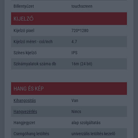
Billentyűzet
touchscreen
KIJELZŐ
Kijelző pixel
720*1280
Kijelző méret - col/inch
4.7
Színes kijelző
IPS
Színárnyalatok száma db
16m (24 bit)
HANG ÉS KÉP
Kihangositás
Van
Hangvezérlés
Nincs
Hangjegyzet
alap szolgáltatás
Csengőhang letöltés
univerzális letöltés kezelõ