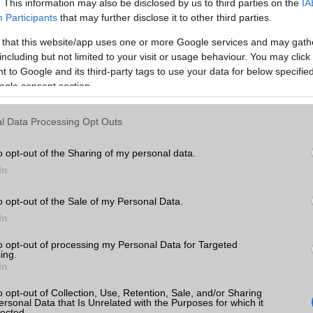
Telefonkönyv db
dinamikus
. This information may also be disclosed by us to third parties on the
IA
Participants
that may further disclose it to other third parties.
Min. memória
512 MB
 that this website/app uses one or more Google services and may gath
Min. háttértár
8 GB
including but not limited to your visit or usage behaviour. You may click 
 to Google and its third-party tags to use your data for below specifi
Memória bővíthetőség
T-Flash/microSD
ogle consent section.
ADATCSERE
l Data Processing Opt Outs
k
GPRS
Van
o opt-out of the Sharing of my personal data.
EDGE
Van
tás
kkal
In
WAP
HTML
 árak
o opt-out of the Sale of my Personal Data.
EMS
/E-mail
eMail
In
MMS
Van
to opt-out of processing my Personal Data for Targeted
ing.
Infraport
Nincs
In
Bluetooth
v2,x
ok
o opt-out of Collection, Use, Retention, Sale, and/or Sharing
ersonal Data that Is Unrelated with the Purposes for which it
B/T extra
A2DP
lected.