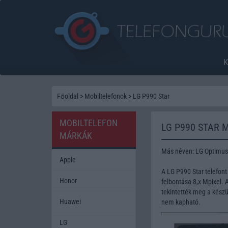
Főoldal
>
Mobiltelefonok
>
LG P990 Star
MOBILTELEFON
LG P990 STAR 
MÁRKÁK
Más néven: LG Optimus
Apple
A LG P990 Star telefo
Honor
felbontása 8,x Mpixel. 
tekintették meg a készü
Huawei
nem kapható.
LG