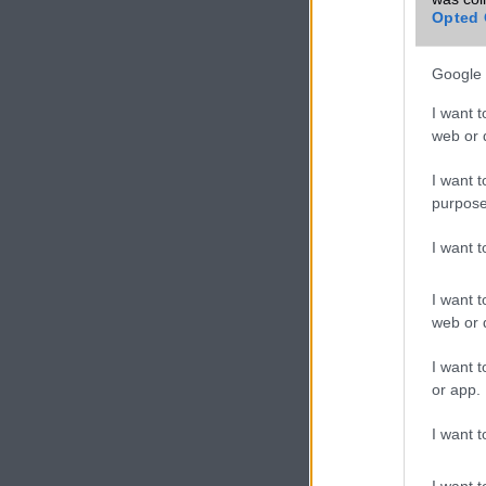
Opted 
VIDEO
Google 
I want t
web or d
I want t
purpose
I want 
I want t
web or d
I want t
or app.
I want t
I want t