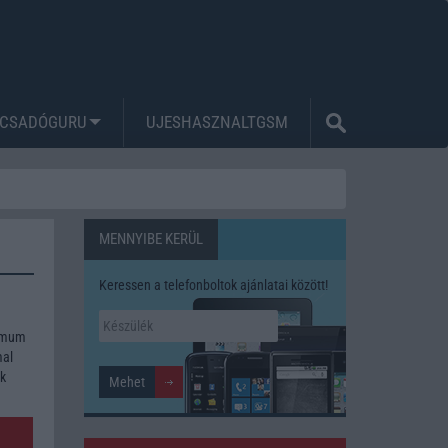
CSADÓGURU
UJESHASZNALTGSM
MENNYIBE KERÜL
Keressen a telefonboltok ajánlatai között!
ximum
mal
ék