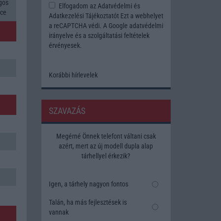
gos
Elfogadom az
Adatvédelmi és
rce
Adatkezelési Tájékoztatót
Ezt a webhelyet
a reCAPTCHA védi. A Google
adatvédelmi
irányelve
és a
szolgáltatási feltételek
érvényesek.
Korábbi hírlevelek
SZAVAZÁS
Megérné Önnek telefont váltani csak
azért, mert az új modell dupla alap
tárhellyel érkezik?
Igen, a tárhely nagyon fontos
Talán, ha más fejlesztések is
vannak