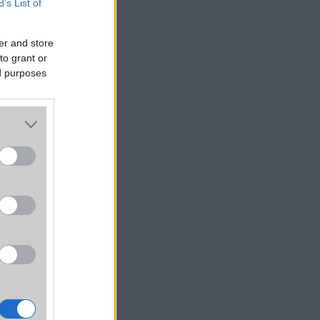
B’s List of
er and store
to grant or
ed purposes