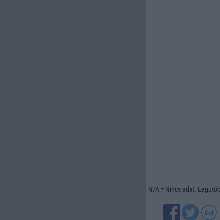
N/A = Nincs adat. Legutóbb