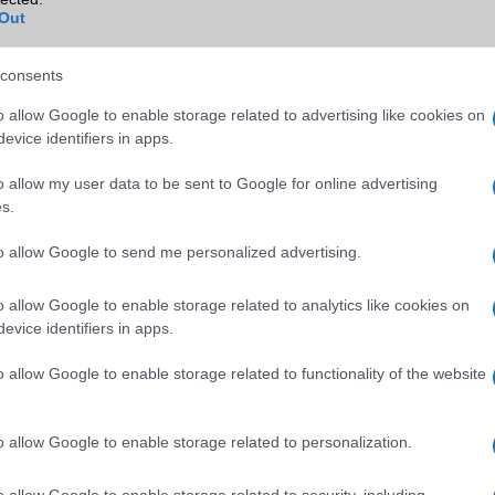
Out
Wi-Fi (alap)
g/b
v4 (n)
Wi-Fi Direct
Nincs
consents
Wi-Fi extra
DLNA
o allow Google to enable storage related to advertising like cookies on
evice identifiers in apps.
Wi-Fi HotSpot
Van
o allow my user data to be sent to Google for online advertising
Blackberry
Nincs
s.
NFC
Nincs
to allow Google to send me personalized advertising.
TV/USB kapcsolat
T-DMB
o allow Google to enable storage related to analytics like cookies on
GPS
aGPS (USA)
evice identifiers in apps.
Push to Talk
Nincs
o allow Google to enable storage related to functionality of the website
AKKUMULÁTOR
Típus
Li-Ion
o allow Google to enable storage related to personalization.
Készenléti idő h /
400
Cserélhetőség
o allow Google to enable storage related to security, including