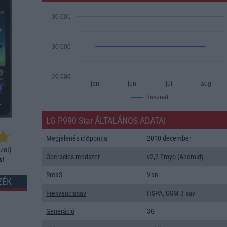
30 001
30 000
29 999
jan
jún
júl
aug
Használt
LG P990 Star ÁLTALÁNOS ADATAI
Megjelenés időpontja
2010 december
zat
)
Operációs rendszer
v2,2 Froyo (Android)
s!
RotaS
Van
ZÉK
Frekvenciasáv
HSPA, GSM 3 sáv
Generáció
3G