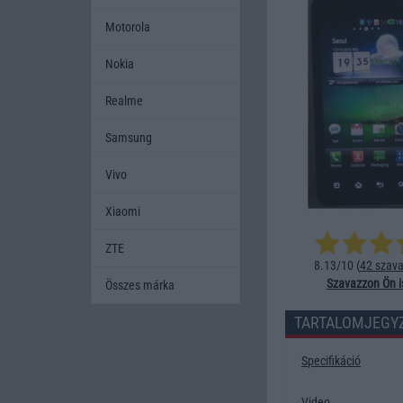
Motorola
Nokia
Realme
Samsung
Vivo
Xiaomi
ZTE
8.13/10 (
42 szava
Szavazzon Ön i
Összes márka
TARTALOMJEGY
Specifikáció
Video