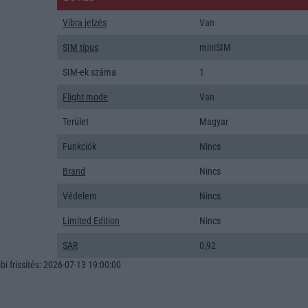
Vibra jelzés
Van
SIM típus
miniSIM
SIM-ek száma
1
Flight mode
Van
Terület
Magyar
Funkciók
Nincs
Brand
Nincs
Védelem
Nincs
Limited Edition
Nincs
SAR
0,92
i frissítés: 2026-07-13 19:00:00