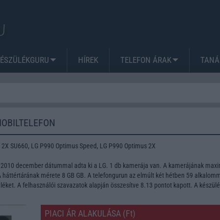
KÉSZÜLÉKGURU
HÍREK
TELEFON ÁRAK
TANÁ
MOBILTELEFON
 2X SU660, LG P990 Optimus Speed, LG P990 Optimus 2X
nt 2010 december dátummal adta ki a LG. 1 db kamerája van. A kamerájának ma
A háttértárának mérete 8 GB GB. A telefongurun az elmúlt két hétben 59 alkalom
léket. A felhasználói szavazatok alapján összesítve 8.13 pontot kapott. A készül
PIACI ÁR ALAKULÁSA (Ft)