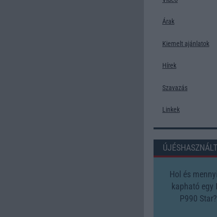
Árak
Kiemelt ajánlatok
Hírek
Szavazás
Linkek
ÚJÉSHASZNÁL
Hol és mennyi
kapható egy
P990 Star?