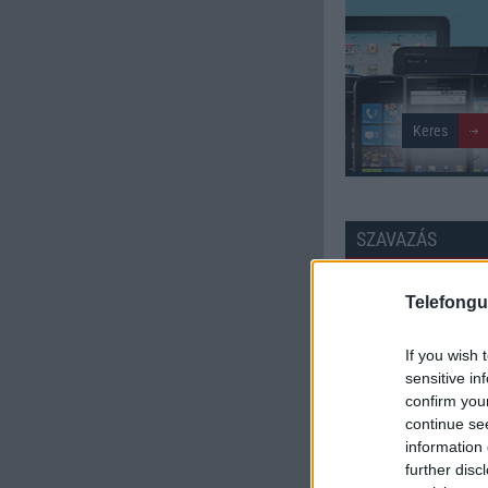
SZAVAZÁS
Külső: 8.33
Telefongu
Tudás: 8.21
If you wish 
sensitive in
Minőség: 7.83
confirm you
continue se
information 
Értékelés: 8.13 | Szavazato
further disc