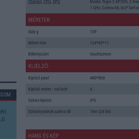
ChipSet
,
CPU
,
GPU
Nvidia Tegra 2 AP20H, 2 ma
1 GHz, Cortex-A9, ULP GeFo
MÉRETEK
Súly g
139
Méret mm
124*63*11
Billentyűzet
touchscreen
KIJELZŐ
Kijelző pixel
480*800
Kijelző méret - col/inch
4
TGSM
Színes kijelző
IPS
ért
Színárnyalatok száma db
16m (24 bit)
 LG
HANG ÉS KÉP