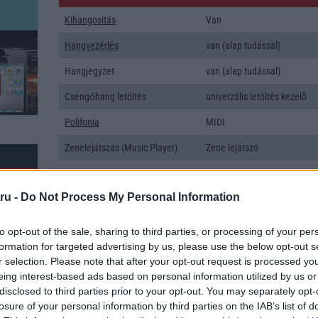
Kihangositás
Van
Hangvezérlés
van (alap tudással)
Hangjegyzet
van (alap tudással)
Csengőhang letöltés
univerzális letöltés kezelõ
Polifonia
MIDI
Zenelejátszás (Music Player)
Zene lejátszó
Rádió
RDS
ru -
Do Not Process My Personal Information
Kamera
1x
Max. kamera felbontás (több
8,x Mpixel
to opt-out of the sale, sharing to third parties, or processing of your per
kamera esetén)
formation for targeted advertising by us, please use the below opt-out s
r selection. Please note that after your opt-out request is processed y
Video lejátszás
1080p HD lejátszó
eing interest-based ads based on personal information utilized by us or
MEMÓRIA ÉS TÁRHELY
disclosed to third parties prior to your opt-out. You may separately opt-
k: 42
losure of your personal information by third parties on the IAB’s list of