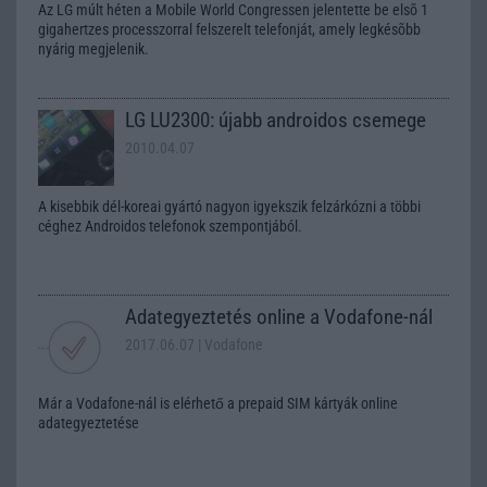
Az LG múlt héten a Mobile World Congressen jelentette be elsõ 1
gigahertzes processzorral felszerelt telefonját, amely legkésõbb
nyárig megjelenik.
LG LU2300: újabb androidos csemege
2010.04.07
A kisebbik dél-koreai gyártó nagyon igyekszik felzárkózni a többi
céghez Androidos telefonok szempontjából.
Adategyeztetés online a Vodafone-nál
2017.06.07
| Vodafone
Már a Vodafone-nál is elérhető a prepaid SIM kártyák online
adategyeztetése