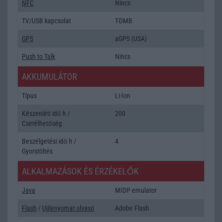
NFC
Nincs
TV/USB kapcsolat
T-DMB
GPS
aGPS (USA)
Push to Talk
Nincs
AKKUMULÁTOR
Típus
Li-Ion
Készenléti idő h /
200
Cserélhetőség
Beszélgetési idő h /
4
Gyorstöltés
ALKALMAZÁSOK ÉS ÉRZÉKELŐK
Java
MIDP emulator
Flash
/
Ujjlenyomat olvasó
Adobe Flash