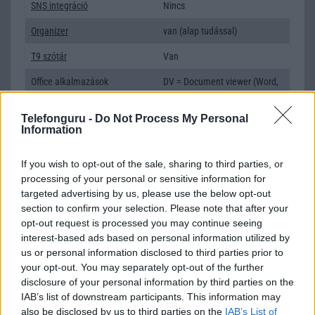
SNS integráció
Nincs
Organizer
van (alap tudással)
T9 szótár
Van
Office alkalmazások
DV = Document viewer (Word,
Excel, PowerPoint, PDF)
Telefonguru -
Do Not Process My Personal
Iránytũ
ecompass
Information
Extrák
Dolby mobile
If you wish to opt-out of the sale, sharing to third parties, or
EGYÉB
processing of your personal or sensitive information for
targeted advertising by us, please use the below opt-out
Vibra jelzés
Nincs
section to confirm your selection. Please note that after your
opt-out request is processed you may continue seeing
SIM típus
Nincs
interest-based ads based on personal information utilized by
SIM-ek száma
0
us or personal information disclosed to third parties prior to
your opt-out. You may separately opt-out of the further
Flight mode
Van
disclosure of your personal information by third parties on the
IAB’s list of downstream participants. This information may
Terület
Dél-Korea
also be disclosed by us to third parties on the
IAB’s List of