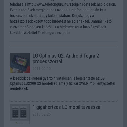
feladása a http://www.telefonguru.hu/szolg/hirdetesek.asp oldalon.
Ezen hirdetések megjelennek az adott telefon adatlapján is, a
hozzászólások alatt egy külön listában. Kérjük, hogy a
hozzászólások között több hirdetést ne adjanak fel. Január 1-jétõl
visszamenõlegesen kitöröljük a hirdetéseket a hozzászólások
közül.Üdvözlettel:Telefonguru csapata
LG Optimus Q2: Android Tegra 2
processzorral
2011.09.19
A kisebbik dél-koreai gyártó hivatalosan is bejelentette az LG
Optimus LU2300 Q2 modelljét, amely fizikai QWERTY billentyűzettel
rendelkezik.
1 gigahertzes LG mobil tavasszal
2010.02.25