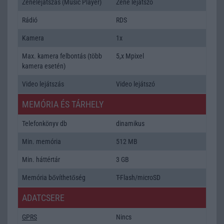
Zenelejátszás (Music Player)
Zene lejátszó
Rádió
RDS
Kamera
1x
Max. kamera felbontás (több
5,x Mpixel
kamera esetén)
Video lejátszás
Video lejátszó
MEMÓRIA ÉS TÁRHELY
Telefonkönyv db
dinamikus
Min. memória
512 MB
Min. háttértár
3 GB
Memória bővíthetőség
T-Flash/microSD
ADATCSERE
GPRS
Nincs