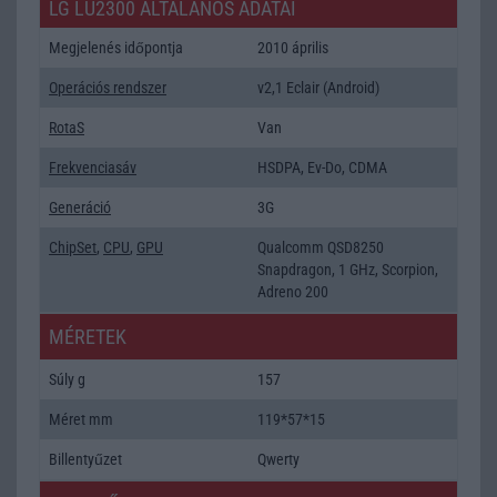
LG LU2300 ÁLTALÁNOS ADATAI
Megjelenés időpontja
2010 április
Operációs rendszer
v2,1 Eclair (Android)
RotaS
Van
Frekvenciasáv
HSDPA, Ev-Do, CDMA
Generáció
3G
ChipSet
,
CPU
,
GPU
Qualcomm QSD8250
Snapdragon, 1 GHz, Scorpion,
Adreno 200
MÉRETEK
Súly g
157
Méret mm
119*57*15
Billentyűzet
Qwerty