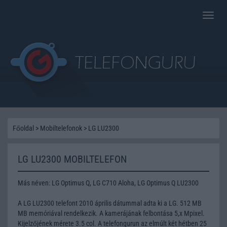
Toggle
naviga
Főoldal
>
Mobiltelefonok
>
LG LU2300
LG LU2300 MOBILTELEFON
Más néven: LG Optimus Q, LG C710 Aloha, LG Optimus Q LU2300
A LG LU2300 telefont 2010 április dátummal adta ki a LG. 512 MB
MB memóriával rendelkezik. A kamerájának felbontása 5,x Mpixel.
Kijelzőjének mérete 3.5 col. A telefongurun az elmúlt két hétben 25