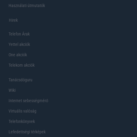
Használati útmutatók
Hirek
Telefon Árak
Yettel akciók
One akciók
Telekom akciók
Tanácsdóguru
Wiki
Internet sebességmérő
Virtuális valóság
Telefonkönyvek
Lefedettségi térképek