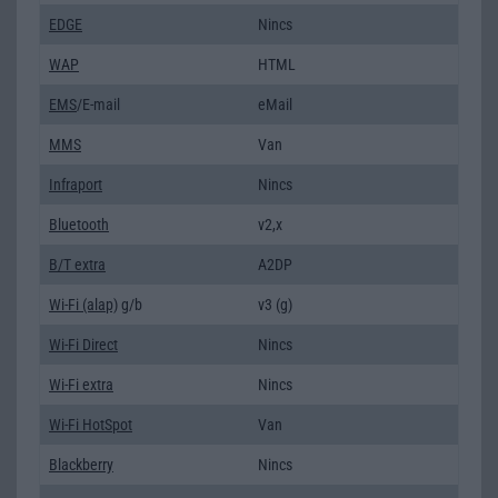
EDGE
Nincs
WAP
HTML
EMS
/E-mail
eMail
MMS
Van
Infraport
Nincs
Bluetooth
v2,x
B/T extra
A2DP
Wi-Fi (alap)
g/b
v3 (g)
Wi-Fi Direct
Nincs
Wi-Fi extra
Nincs
Wi-Fi HotSpot
Van
Blackberry
Nincs