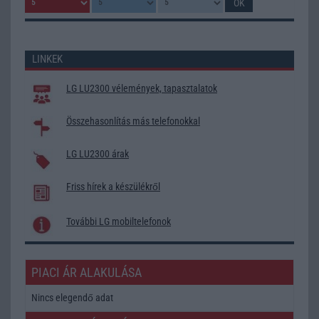
LINKEK
LG LU2300 vélemények, tapasztalatok
Összehasonlítás más telefonokkal
LG LU2300 árak
Friss hírek a készülékről
További LG mobiltelefonok
PIACI ÁR ALAKULÁSA
Nincs elegendő adat