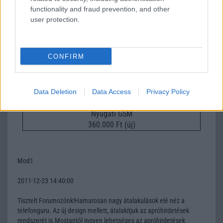
functionality and fraud prevention, and other
Apple iPhone 16 Pro
user protection.
CONFIRM
Data Deletion
Data Access
Privacy Policy
Nyugati GSM
360.000 Ft (új)
Mod1
2011-12-23 14:40:00
Tisztelt Forumozónk!Hamarosan nagy átalakulások elé néz a
telefonguru. Az új design mellett, átalakítjuk az apróhirdetések
rendszerét is.Mostantól ingyen lehetséges az apróhirdetések