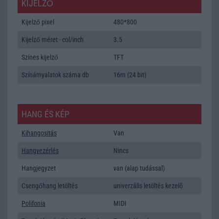
KIJELZŐ
Kijelző pixel
480*800
Kijelző méret - col/inch
3.5
Színes kijelző
TFT
Színárnyalatok száma db
16m (24 bit)
HANG ÉS KÉP
Kihangositás
Van
Hangvezérlés
Nincs
Hangjegyzet
van (alap tudással)
Csengőhang letöltés
univerzális letöltés kezelõ
Polifonia
MIDI