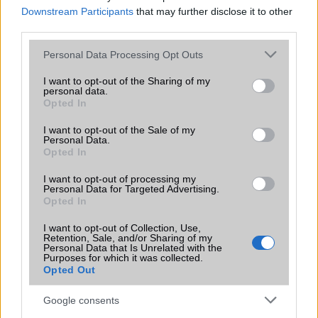
Downstream Participants
that may further disclose it to other
Funkciók
Photo/video editor
third parties.
Brand
Nincs
Please note that this website/app uses one or more Google
Personal Data Processing Opt Outs
Védelem
Nincs
services and may gather and store information including but
not limited to your visit or usage behaviour. You may click to
I want to opt-out of the Sharing of my
Limited Edition
Nincs
personal data.
grant or deny consent to Google and its third-party tags to
Opted In
use your data for below specified purposes in below Google
SAR
0,25
consent section.
I want to opt-out of the Sale of my
N/A = Nincs adat. Legutóbbi frissítés: 2026-07-13 19:00:00
Personal Data.
Opted In
I want to opt-out of processing my
Personal Data for Targeted Advertising.
Opted In
I want to opt-out of Collection, Use,
Retention, Sale, and/or Sharing of my
Personal Data that Is Unrelated with the
Új és Használt GSM kiemelt ajánlatok
Purposes for which it was collected.
Opted Out
Apple iPhone 15 Pro
Google consents