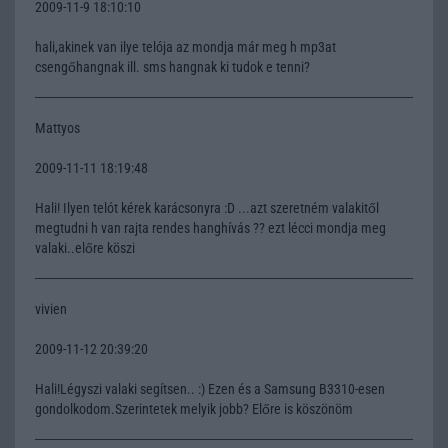
2009-11-9 18:10:10
hali,akinek van ilye telója az mondja már meg h mp3at
csengőhangnak ill. sms hangnak ki tudok e tenni?
Mattyos
2009-11-11 18:19:48
Hali! Ilyen telót kérek karácsonyra :D ...azt szeretném valakitől
megtudni h van rajta rendes hanghívás ?? ezt lécci mondja meg
valaki..előre köszi
vivien
2009-11-12 20:39:20
Hali!Légyszi valaki segítsen.. :) Ezen és a Samsung B3310-esen
gondolkodom.Szerintetek melyik jobb? Előre is köszönöm