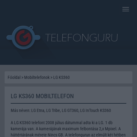
Toggle
naviga
Főoldal
>
Mobiltelefonok
>
LG KS360
LG KS360 MOBILTELEFON
Más néven: LG Etna, LG Tribe, LG GT360, LG InTouch KS360
A LG KS360 telefont 2008 július dátummal adta ki a LG. 1 db
kamerája van. A kamerájának maximum felbontása 2,x Mpixel. A
háttértárának mérete Nincs GB. A telefongurun az elmúlt két hétben