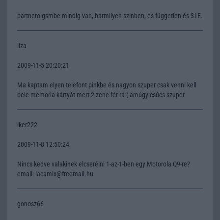
partnero gsmbe mindig van, bármilyen színben, és független és 31E.
liza
2009-11-5 20:20:21
Ma kaptam elyen telefont pinkbe és nagyon szuper csak venni kell
bele memoria kártyát mert 2 zene fér rá:( amúgy csúcs szuper
iker222
2009-11-8 12:50:24
Nincs kedve valakinek elcserélni 1-az-1-ben egy Motorola Q9-re?
email: lacamix@freemail.hu
gonosz66