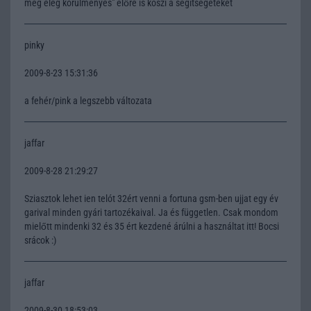
meg elég körülményes" előre is köszi a segítségeteket
pinky
2009-8-23 15:31:36
a fehér/pink a legszebb változata
jaffar
2009-8-28 21:29:27
Sziasztok lehet ien telót 32ért venni a fortuna gsm-ben ujjat egy év
garival minden gyári tartozékaival. Ja és független. Csak mondom
mielőtt mindenki 32 és 35 ért kezdené árúlni a használtat itt! Bocsi
srácok :)
jaffar
2009-8-30 18:53:03