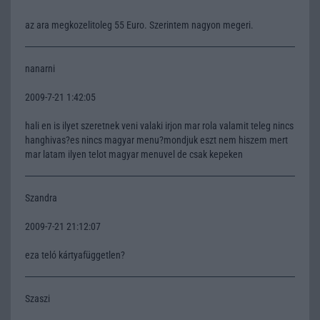
az ara megkozelitoleg 55 Euro. Szerintem nagyon megeri.
nanarni
2009-7-21 1:42:05
hali en is ilyet szeretnek veni valaki irjon mar rola valamit teleg nincs
hanghivas?es nincs magyar menu?mondjuk eszt nem hiszem mert
mar latam ilyen telot magyar menuvel de csak kepeken
Szandra
2009-7-21 21:12:07
eza teló kártyafüggetlen?
Szaszi