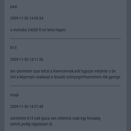
pasi
2009-11-30 14:06:34
a metroba 24000 ft ert lehet kapni.
B13
2009-11-30 14:11:56
am szerintem szar telcsi a haveromnak,volt"egyszer elejtette s be
tört a képernyő.raadasul a dzsudó szönyegre!!!szerintem tök gyenge
szopi
2009-11-30 14:37:48
szerintem b13 nak igaza van.nekemis csak egy honapig
tartott.pedig vigyáztam rá