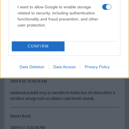
Ualaki
I want to allow Google to enable storage
related to security, including authentication
2009-4-25 8:36:38 AM
functionality and fraud prevention, and other
user protection.
Szasztokvalami gond jelentkezett, beleteszem a memkártyát és a
kis ikon ott van hogy látja, de nem találom a zenéimet,
videóimat...Ugyhogy visszaviszem gariba megcsinálják.Különben
szerintem csak firmwaret frissitenek, és vissza is adjákCakukNem
CONFIRM
tudom mcmondani, mert én felvidéken élek.
Data Deletion
Data Access
Privacy Policy
dioka
2009-4-29 10:26:34 AM
ualakinak:probáld meg az ownskin-en hátha lesz ott téma ehhez a
telcsihez.amugy ezen az oldalon csak témák vannak.
Games Bond
2009-5-11 3:32:38 PM