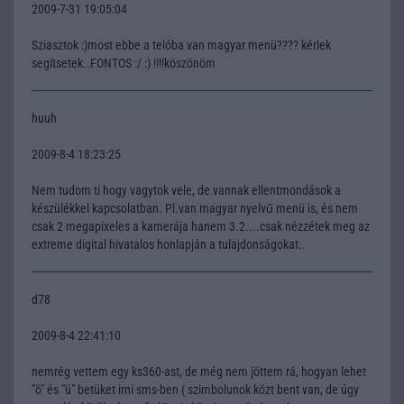
2009-7-31 19:05:04
Sziasztok :)most ebbe a telóba van magyar menü???? kérlek
segítsetek..FONTOS :/ :) !!!!köszönöm
huuh
2009-8-4 18:23:25
Nem tudom ti hogy vagytok vele, de vannak ellentmondások a
készülékkel kapcsolatban. Pl.van magyar nyelvű menü is, és nem
csak 2 megapixeles a kamerája hanem 3.2....csak nézzétek meg az
extreme digital hivatalos honlapján a tulajdonságokat..
d78
2009-8-4 22:41:10
nemrég vettem egy ks360-ast, de még nem jöttem rá, hogyan lehet
"ö" és "ü" betüket irni sms-ben ( szimbolunok közt bent van, de úgy