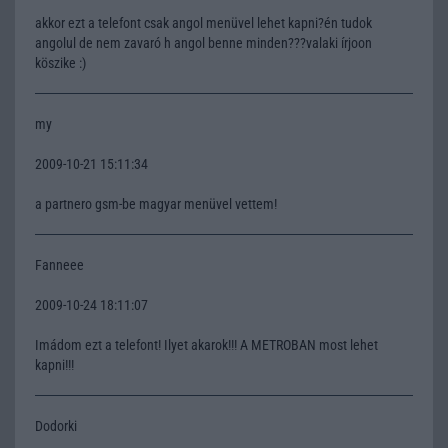
akkor ezt a telefont csak angol menüvel lehet kapni?én tudok
angolul de nem zavaró h angol benne minden???valaki írjoon
köszike :)
my
2009-10-21 15:11:34
a partnero gsm-be magyar menüvel vettem!
Fanneee
2009-10-24 18:11:07
Imádom ezt a telefont! Ilyet akarok!!! A METROBAN most lehet
kapni!!!
Dodorki