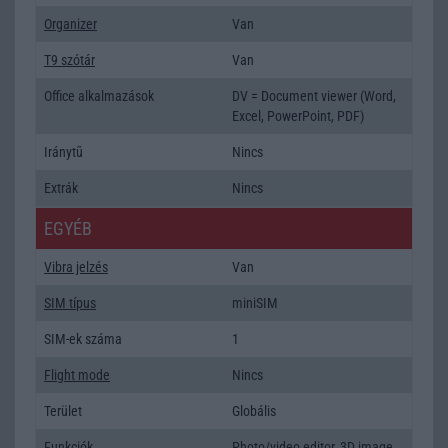
Organizer
Van
T9 szótár
Van
Office alkalmazások
DV = Document viewer (Word,
Excel, PowerPoint, PDF)
Iránytũ
Nincs
Extrák
Nincs
EGYÉB
Vibra jelzés
Van
SIM típus
miniSIM
SIM-ek száma
1
Flight mode
Nincs
Terület
Globális
Funkciók
Photo/video editor, 3D image