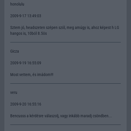
honolulu
2009-9-17 13:49:03
Sztem jó, headszeten szépen szól, meg amúgy is, ahoz képest h LG
hangos is, 10ből 8.5ös
Gicza
2009-9-19 16:55:09
Most vettem, és imádom!!!
veru
2009-9-20 16:55:16
Bencusss a kérdésre válaszolj, vagy inkább maradj csöndben...