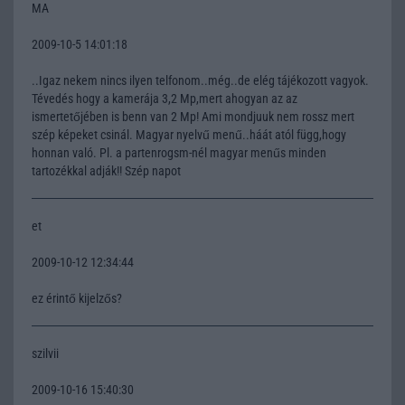
MA
2009-10-5 14:01:18
..Igaz nekem nincs ilyen telfonom..még..de elég tájékozott vagyok.
Tévedés hogy a kamerája 3,2 Mp,mert ahogyan az az
ismertetőjében is benn van 2 Mp! Ami mondjuuk nem rossz mert
szép képeket csinál. Magyar nyelvű menű..háát atól függ,hogy
honnan való. Pl. a partenrogsm-nél magyar menűs minden
tartozékkal adják!! Szép napot
et
2009-10-12 12:34:44
ez érintő kijelzős?
szilvii
2009-10-16 15:40:30