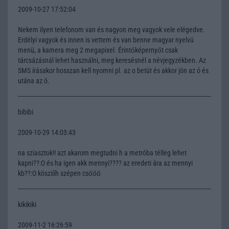
2009-10-27 17:52:04
Nekem ilyen telefonom van és nagyon meg vagyok vele elégedve.
Erdélyi vagyok és innen is vettem és van benne magyar nyelvü
menü, a kamera meg 2 megapixel. Érintőképernyőt csak
tárcsázásnál lehet használni, meg keresésnél a névjegyzékben. Az
SMS írásakor hosszan kell nyomni pl. az o betüt és akkor jön az ó és
utána az ö.
bibibi
2009-10-29 14:03:43
na sziasztok!! azt akarom megtudni h a metróba télleg lehet
kapni??:O és ha igen akk mennyi???? az eredeti ára az mennyi
kb??:O kösziííh szépen csőőő
kikikiki
2009-11-2 16:26:59