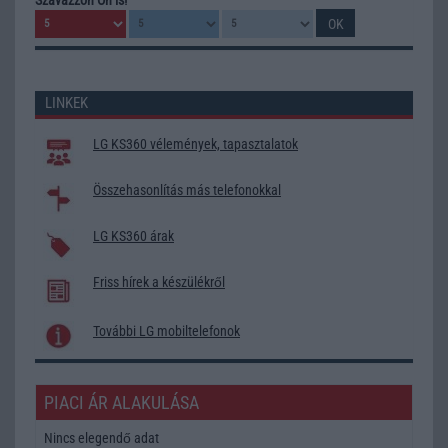
LINKEK
LG KS360 vélemények, tapasztalatok
Összehasonlítás más telefonokkal
LG KS360 árak
Friss hírek a készülékről
További LG mobiltelefonok
PIACI ÁR ALAKULÁSA
Nincs elegendő adat