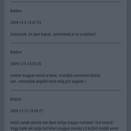
Barbee
2009-12-5 14:47:25
Sziiasztok. én ilyet kapok..szerintetek jó ez a telefon?
Barbee
2009-12-5 14:55:20
nekem magyar menü is kéne, mondjuk szerintem biztos
van..nemtudok angolul mert még pici vagyok >.
Bridzsi
2009-12-12 18:09:27
helóó.valaki akinek van ilyen telója magya menüvel. Hol vetted?
Vagy bárki aki tudja hol lehet magyar menüs LG ks360 mobilt venni