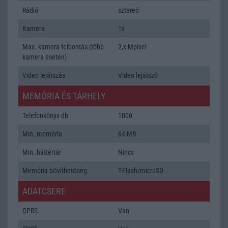
Rádió
sztereó
Kamera
1x
Max. kamera felbontás (több
2,x Mpixel
kamera esetén)
Video lejátszás
Video lejátszó
MEMÓRIA ÉS TÁRHELY
Telefonkönyv db
1000
Min. memória
64 MB
Min. háttértár
Nincs
Memória bővíthetőség
T-Flash/microSD
ADATCSERE
GPRS
Van