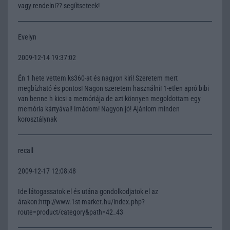
vagy rendelni?? segíítseteek!
Evelyn
2009-12-14 19:37:02
Én 1 hete vettem ks360-at és nagyon kiri! Szeretem mert
megbízható és pontos! Nagon szeretem használni! 1-etlen apró bibi
van benne h kicsi a memóriája de azt könnyen megoldottam egy
memória kártyával! Imádom! Nagyon jó! Ajánlom minden
korosztálynak
recall
2009-12-17 12:08:48
Ide látogassatok el és utána gondolkodjatok el az
árakon:http://www.1st-market.hu/index.php?
route=product/category&path=42_43