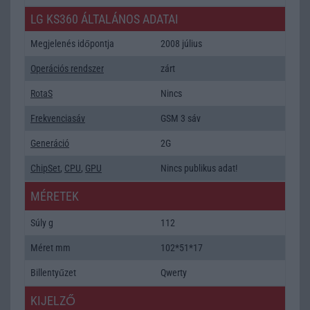
LG KS360 ÁLTALÁNOS ADATAI
Megjelenés időpontja
2008 július
Operációs rendszer
zárt
RotaS
Nincs
Frekvenciasáv
GSM 3 sáv
Generáció
2G
ChipSet
,
CPU
,
GPU
Nincs publikus adat!
MÉRETEK
Súly g
112
Méret mm
102*51*17
Billentyűzet
Qwerty
KIJELZŐ