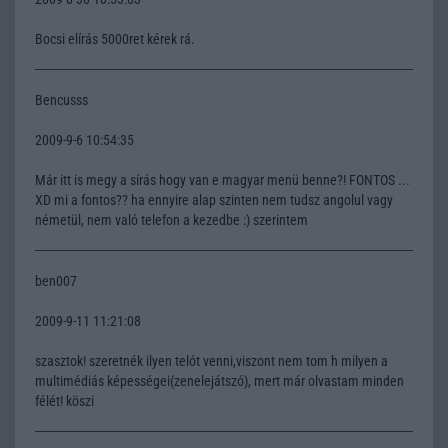
Bocsi elírás 5000ret kérek rá.
Bencusss
2009-9-6 10:54:35
Már itt is megy a sírás hogy van e magyar menü benne?! FONTOS ...
XD mi a fontos?? ha ennyire alap szinten nem tudsz angolul vagy
németül, nem való telefon a kezedbe :) szerintem
ben007
2009-9-11 11:21:08
szasztok! szeretnék ilyen telót venni,viszont nem tom h milyen a
multimédiás képességei(zenelejátszó), mert már olvastam minden
félét! köszi