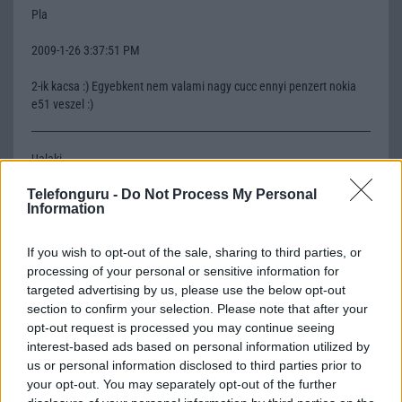
Pla
2009-1-26 3:37:51 PM
2-ik kacsa :) Egyebkent nem valami nagy cucc ennyi penzert nokia
e51 veszel :)
Ualaki
Telefonguru -
Do Not Process My Personal
2009-1-27 5:51:43 PM
Information
Max hány gigás kártyát lehet rakni bele?
If you wish to opt-out of the sale, sharing to third parties, or
processing of your personal or sensitive information for
Ualaki
targeted advertising by us, please use the below opt-out
section to confirm your selection. Please note that after your
2009-2-4 4:07:48 PM
opt-out request is processed you may continue seeing
interest-based ads based on personal information utilized by
Megvettem, tök király telefon, minden ott van ahol lennie kell, nem
us or personal information disclosed to third parties prior to
kell órákat keresni.- Amugy nem tudja valaki hogy hol lehet hozzá
your opt-out. You may separately opt-out of the further
témákat leszedni?/ Vagy hogy 1általán lehet? /