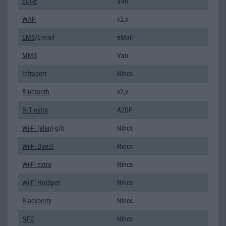
EDGE
Van
WAP
v2,x
EMS
/E-mail
eMail
MMS
Van
Infraport
Nincs
Bluetooth
v2,x
B/T extra
A2DP
Wi-Fi (alap)
g/b
Nincs
Wi-Fi Direct
Nincs
Wi-Fi extra
Nincs
Wi-Fi HotSpot
Nincs
Blackberry
Nincs
NFC
Nincs