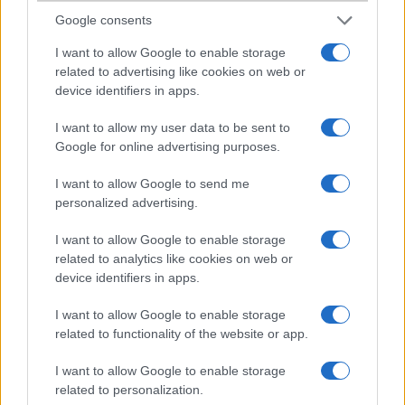
Google consents
szilardka
I want to allow Google to enable storage
2009-2-16 7:37:27 PM
related to advertising like cookies on web or
device identifiers in apps.
Ualaki: temakat a kovetkezo weboldalon kapsz ehez a
telohoz:>>>:)>>> http://www.zedge.com
I want to allow my user data to be sent to
Google for online advertising purposes.
Ualaki
I want to allow Google to send me
personalized advertising.
2009-3-1 10:50:23 AM
I want to allow Google to enable storage
a zedgen nincs ks360-ra téma
related to analytics like cookies on web or
device identifiers in apps.
emoangel5
I want to allow Google to enable storage
2009-3-1 1:44:21 PM
related to functionality of the website or app.
4 gigáig bovithetö
I want to allow Google to enable storage
related to personalization.