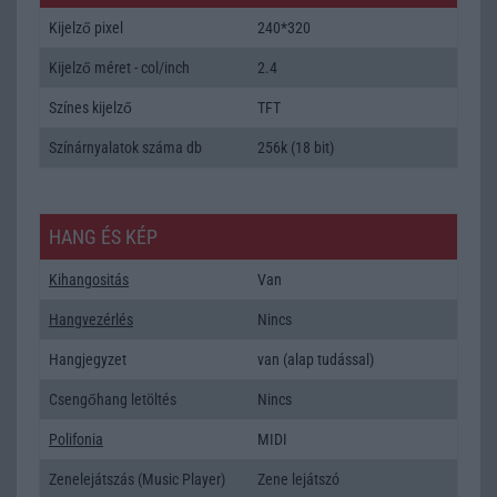
Kijelző pixel
240*320
Kijelző méret - col/inch
2.4
Színes kijelző
TFT
Színárnyalatok száma db
256k (18 bit)
HANG ÉS KÉP
Kihangositás
Van
Hangvezérlés
Nincs
Hangjegyzet
van (alap tudással)
Csengőhang letöltés
Nincs
Polifonia
MIDI
Zenelejátszás (Music Player)
Zene lejátszó