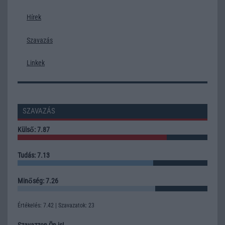
Hírek
Szavazás
Linkek
SZAVAZÁS
Külső: 7.87
Tudás: 7.13
Minőség: 7.26
Értékelés: 7.42 | Szavazatok: 23
Szavazzon Ön is!