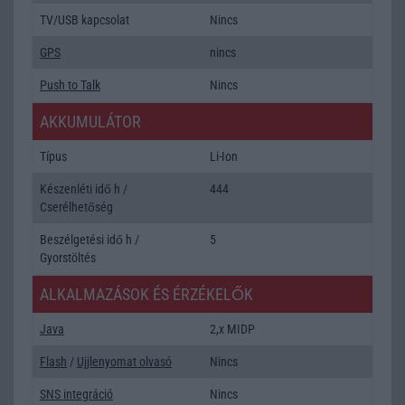
TV/USB kapcsolat
Nincs
GPS
nincs
Push to Talk
Nincs
AKKUMULÁTOR
Típus
Li-Ion
Készenléti idő h /
444
Cserélhetőség
Beszélgetési idő h /
5
Gyorstöltés
ALKALMAZÁSOK ÉS ÉRZÉKELŐK
Java
2,x MIDP
Flash
/
Ujjlenyomat olvasó
Nincs
SNS integráció
Nincs