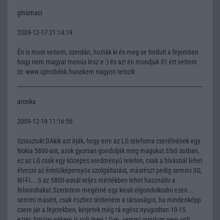
ginamaci
2009-12-17 21:14:19
Én is most vettem, szerdán, hozták ki és meg se fordult a fejemben
hogy nem magyar menüs lesz e :) és az! én mondjuk 31 ért vettem
itt: www.ujmobilok.hunekem nagyon tetszik
aronka
2009-12-19 11:16:56
Sziasztok!:DAkik azt írják, hogy erre az LG telefonra cserélnének egy
Nokia 5800-ast, azok gyorsan gondolják meg magukat.Első sorban,
ez az LG csak egy közepes eredményű telefon, csak a hívásnál lehet
élvezni az érintőképernyős szolgáltatást, másrészt pedig semmi 3G,
Wi-Fi... S az 5800-asnál teljes mértékben lehet használni a
felsoroltakat.Szerintem megérné egy kicsit elgondolkodni ezen...
semmi másért, csak észhez téríteném a társaságot, ha mindenképp
csere jár a fejetekben, kérjetek még rá egész nyugodtan 10-15
ezret.Amúgy nekem is volt ilyen LG-m, semmi gondom nem volt