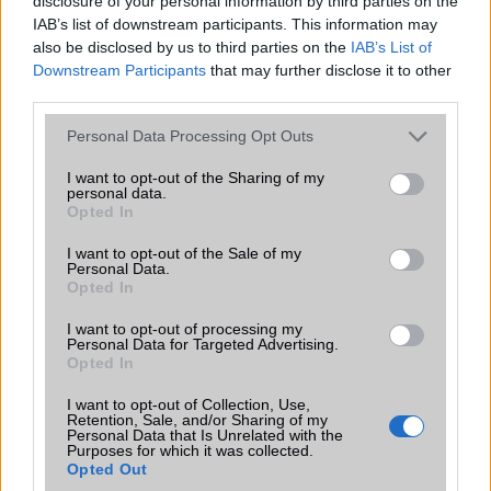
disclosure of your personal information by third parties on the
IAB’s list of downstream participants. This information may
also be disclosed by us to third parties on the
IAB’s List of
xD
Downstream Participants
that may further disclose it to other
third parties.
2009-2-4 6:42:13 PM
Please note that this website/app uses one or more Google
Personal Data Processing Opt Outs
services and may gather and store information including but
not limited to your visit or usage behaviour. You may click to
I want to opt-out of the Sharing of my
bruce
personal data.
grant or deny consent to Google and its third-party tags to
Opted In
use your data for below specified purposes in below Google
2009-2-5 1:10:54 PM
consent section.
I want to opt-out of the Sale of my
Personal Data.
ualaki... hol vetted? köszi.
Opted In
I want to opt-out of processing my
Cakuk
Personal Data for Targeted Advertising.
Opted In
2009-2-12 2:20:27 PM
I want to opt-out of Collection, Use,
Retention, Sale, and/or Sharing of my
Hy...vki megtudná mondani hogy kb milyen árban mozog és hol
Personal Data that Is Unrelated with the
Purposes for which it was collected.
kapható?
Opted Out