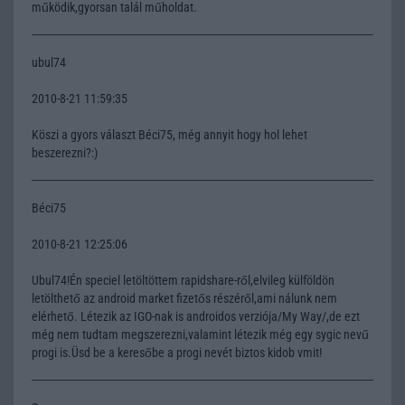
működik,gyorsan talál műholdat.
ubul74
2010-8-21 11:59:35
Köszi a gyors választ Béci75, még annyit hogy hol lehet
beszerezni?:)
Béci75
2010-8-21 12:25:06
Ubul74!Én speciel letöltöttem rapidshare-ről,elvileg külföldön
letölthető az android market fizetős részéről,ami nálunk nem
elérhető. Létezik az IGO-nak is androidos verziója/My Way/,de ezt
még nem tudtam megszerezni,valamint létezik még egy sygic nevű
progi is.Üsd be a keresőbe a progi nevét biztos kidob vmit!