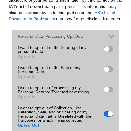
disclosure of your personal information by third parties on the
tom87
IAB’s list of downstream participants. This information may
also be disclosed by us to third parties on the
IAB’s List of
2010-5-17 22:23:10
Downstream Participants
that may further disclose it to other
third parties.
Az a 3 megapikszel azért egy kicsit cink!
Please note that this website/app uses one or more Google
Personal Data Processing Opt Outs
services and may gather and store information including but
paarzsofia
not limited to your visit or usage behaviour. You may click to
I want to opt-out of the Sharing of my
personal data.
grant or deny consent to Google and its third-party tags to
2010-5-19 20:47:37
Opted In
use your data for below specified purposes in below Google
consent section.
I want to opt-out of the Sale of my
háát az egy pici részlet..attól még tudhat szép képeket csinálni...
Personal Data.
Opted In
paarzsofia
I want to opt-out of processing my
Personal Data for Targeted Advertising.
Opted In
2010-5-20 15:11:27
I want to opt-out of Collection, Use,
háát.. lehet ..igazad van...de azért annyira rosszakat sem... ott a
Retention, Sale, and/or Sharing of my
fényképezőgép h anniyra jó minőségű képeket akar valaki :P
Personal Data that Is Unrelated with the
Purposes for which it was collected.
Opted Out