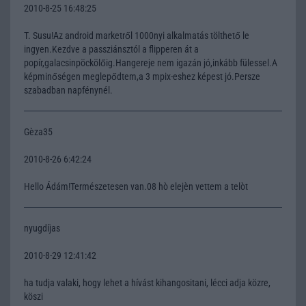
2010-8-25 16:48:25
T. Susu!Az android marketről 1000nyi alkalmatás tölthető le
ingyen.Kezdve a passziánsztól a flipperen át a
popír,galacsinpöckölőig.Hangereje nem igazán jó,inkább fülessel.A
képminőségen meglepődtem,a 3 mpix-eshez képest jó.Persze
szabadban napfénynél.
Gèza35
2010-8-26 6:42:24
Hello Ádám!Természetesen van.08 hò elejèn vettem a telòt
nyugdíjas
2010-8-29 12:41:42
ha tudja valaki, hogy lehet a hívást kihangositani, lécci adja közre,
köszi