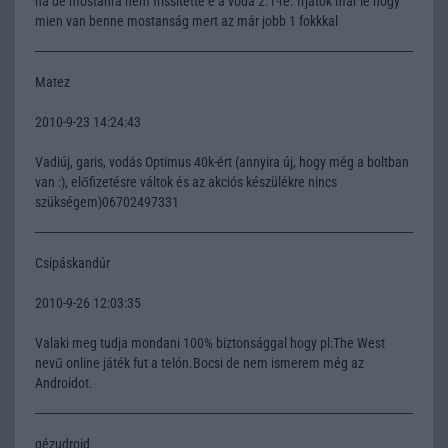
na de mostanra nem frissítette e a voda 2.1-re. Írjátok már le hogy
mien van benne mostanság mert az már jobb 1 fokkkal
Matez
2010-9-23 14:24:43
Vadiúj, garis, vodás Optimus 40k-ért (annyira új, hogy még a boltban
van :), előfizetésre váltok és az akciós készülékre nincs
szükségem)06702497331
Csipáskandúr
2010-9-26 12:03:35
Valaki meg tudja mondani 100% biztonsággal hogy pl:The West
nevű online játék fut a telón.Bocsi de nem ismerem még az
Androidot.
gézudroid