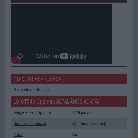
PIACI ÁR ALAKULÁSA
Nincs elegendő adat
LG GT540 Optimus ÁLTALÁNOS ADATAI
Megjelenés időpontja
2010 január
Operációs rendszer
v1,6 Donut (Android)
RotaS
Van