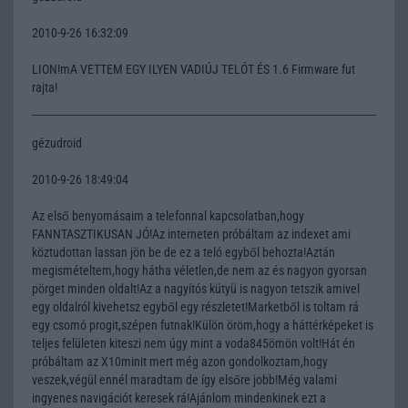
2010-9-26 16:32:09
LION!mA VETTEM EGY ILYEN VADIÚJ TELÓT ÉS 1.6 Firmware fut
rajta!
gézudroid
2010-9-26 18:49:04
Az első benyomásaim a telefonnal kapcsolatban,hogy
FANNTASZTIKUSAN JÓ!Az interneten próbáltam az indexet ami
köztudottan lassan jön be de ez a teló egyből behozta!Aztán
megismételtem,hogy hátha véletlen,de nem az és nagyon gyorsan
pörget minden oldalt!Az a nagyítós kütyü is nagyon tetszik amivel
egy oldalról kivehetsz egyből egy részletet!Marketből is toltam rá
egy csomó progit,szépen futnak!Külön öröm,hogy a háttérképeket is
teljes felületen kiteszi nem úgy mint a voda845ömön volt!Hát én
próbáltam az X10minit mert még azon gondolkoztam,hogy
veszek,végül ennél maradtam de így elsőre jobb!Még valami
ingyenes navigációt keresek rá!Ajánlom mindenkinek ezt a