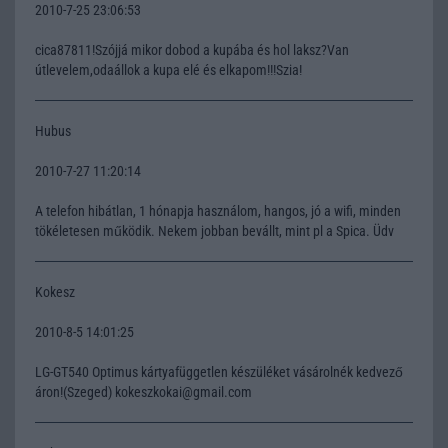
2010-7-25 23:06:53
cica87811!Szójjá mikor dobod a kupába és hol laksz?Van
útlevelem,odaállok a kupa elé és elkapom!!!Szia!
Hubus
2010-7-27 11:20:14
A telefon hibátlan, 1 hónapja használom, hangos, jó a wifi, minden
tökéletesen működik. Nekem jobban bevállt, mint pl a Spica. Üdv
Kokesz
2010-8-5 14:01:25
LG-GT540 Optimus kártyafüggetlen készüléket vásárolnék kedvező
áron!(Szeged) kokeszkokai@gmail.com