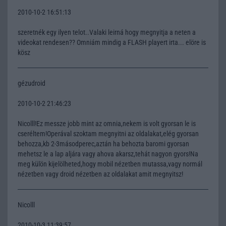
2010-10-2 16:51:13
szeretnék egy ilyen telot..Valaki leirná hogy megnyitja a neten a
videokat rendesen?? Omniám mindig a FLASH playert irta... elöre is
kösz
gézudroid
2010-10-2 21:46:23
Nicolll!Ez messze jobb mint az omnia,nekem is volt gyorsan le is
cseréltem!Operával szoktam megnyitni az oldalakat,elég gyorsan
behozza,kb 2-3másodperec,aztán ha behozta baromi gyorsan
mehetsz le a lap aljára vagy ahova akarsz,tehát nagyon gyors!Na
meg külön kijelölheted,hogy mobil nézetben mutassa,vagy normál
nézetben vagy droid nézetben az oldalakat amit megnyitsz!
Nicolll
2010-10-3 11:39:57