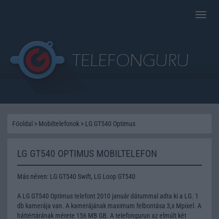
Toggle
naviga
Főoldal
>
Mobiltelefonok
>
LG GT540 Optimus
LG GT540 OPTIMUS MOBILTELEFON
Más néven: LG GT540 Swift, LG Loop GT540
A LG GT540 Optimus telefont 2010 január dátummal adta ki a LG. 1
db kamerája van. A kamerájának maximum felbontása 3,x Mpixel. A
háttértárának mérete 156 MB GB. A telefongurun az elmúlt két