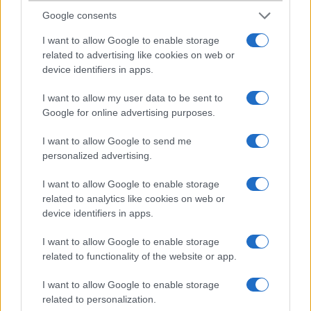
paarzsofia
Google consents
2010-5-21 14:25:03
I want to allow Google to enable storage
related to advertising like cookies on web or
de lehet már ilyent kapni?? és köbö mennyi az áraa??
device identifiers in apps.
I want to allow my user data to be sent to
bufess
Google for online advertising purposes.
2010-5-26 16:18:38
I want to allow Google to send me
personalized advertising.
kb 30-40 lepedő lesz az ára előfizuval, júniusban jön!
I want to allow Google to enable storage
related to analytics like cookies on web or
janee
device identifiers in apps.
2010-6-29 14:20:06
I want to allow Google to enable storage
Zsír új,vodás 42000ft.06202699162
related to functionality of the website or app.
I want to allow Google to enable storage
fabicska
related to personalization.