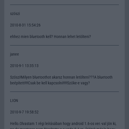
szöszi
2010-8-31 15:54:26
ehhez mien bluetooth kell? Honnan lehet letölteni?
janee
2010-9-1 13:35:13
Szöszi!Milyen bluetoothot akarsz honnan letölteni???A bluetooth
beépített!!!!Csak be kell kapcsolni!!!!!Szőke-e vagy?
LION
2010-9-7 19:58:52
Hello.Olvastam 1 régi leírásában hogy android 1.6-os ver.-val jön ki,