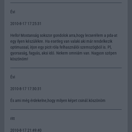
Évi
2010-8-17 17:25:31
Hello! Mostanság sokszor gondolok arra,hogy lecserélem a pda-at
egy ilyen készülékre. Ha esetleg van valaki aki már rendelkezik
optimussal, írjon egy picit róla felhasználói szemszögből is. Pl,
gyorsaság, fagyás, aksi idő. Nekem omniám van. Nagyon szépen
köszönöm!
Évi
2010-8-17 17:30:31
És ami még érdekelne,hogy milyen képet csinál.köszönöm
ritt
2010-8-17 21:49:40