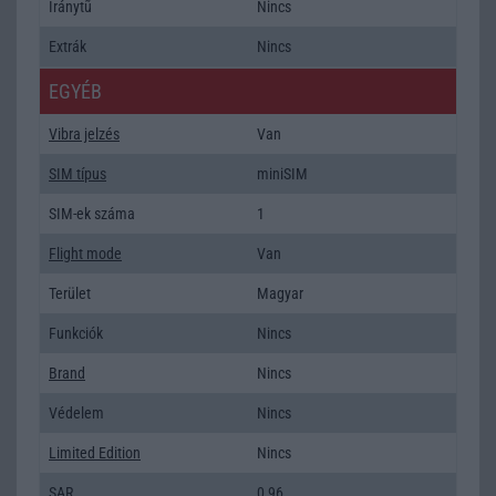
Iránytũ
Nincs
Extrák
Nincs
EGYÉB
Vibra jelzés
Van
SIM típus
miniSIM
SIM-ek száma
1
Flight mode
Van
Terület
Magyar
Funkciók
Nincs
Brand
Nincs
Védelem
Nincs
Limited Edition
Nincs
SAR
0,96