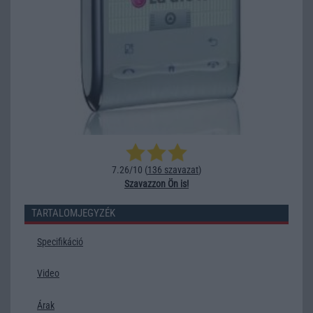
7.26/10 (
136 szavazat
)
Szavazzon Ön is!
TARTALOMJEGYZÉK
Specifikáció
Video
Árak