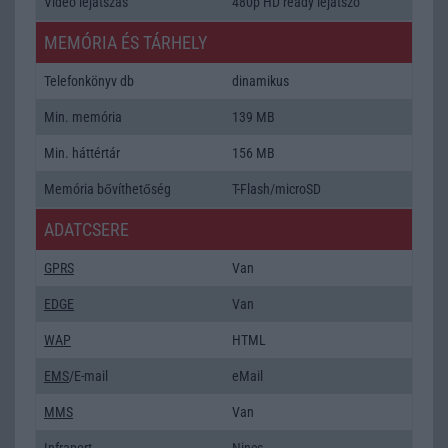
Video lejátszás
480p HD ready lejátszó
MEMÓRIA ÉS TÁRHELY
Telefonkönyv db
dinamikus
Min. memória
139 MB
Min. háttértár
156 MB
Memória bővíthetőség
T-Flash/microSD
ADATCSERE
GPRS
Van
EDGE
Van
WAP
HTML
EMS
/E-mail
eMail
MMS
Van
Infraport
Nincs