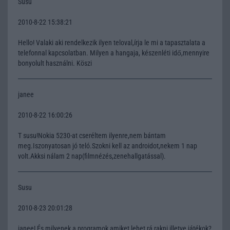
Susu
2010-8-22 15:38:21
Hello! Valaki aki rendelkezik ilyen teloval,írja le mi a tapasztalata a
telefonnal kapcsolatban. Milyen a hangaja, készenléti idő,mennyire
bonyolult használni. Köszi
janee
2010-8-22 16:00:26
T susu!Nokia 5230-at cseréltem ilyenre,nem bántam
meg.Iszonyatosan jó teló.Szokni kell az androidot,nekem 1 nap
volt.Akksi nálam 2 nap(filmnézés,zenehallgatással).
Susu
2010-8-23 20:01:28
janee! És milyenek a programok amiket lehet rá rakni,illetve játékok?