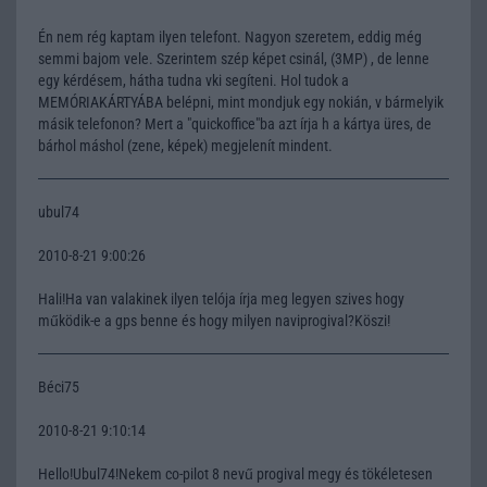
Én nem rég kaptam ilyen telefont. Nagyon szeretem, eddig még
semmi bajom vele. Szerintem szép képet csinál, (3MP) , de lenne
egy kérdésem, hátha tudna vki segíteni. Hol tudok a
MEMÓRIAKÁRTYÁBA belépni, mint mondjuk egy nokián, v bármelyik
másik telefonon? Mert a "quickoffice"ba azt írja h a kártya üres, de
bárhol máshol (zene, képek) megjelenít mindent.
ubul74
2010-8-21 9:00:26
Hali!Ha van valakinek ilyen telója írja meg legyen szives hogy
működik-e a gps benne és hogy milyen naviprogival?Köszi!
Béci75
2010-8-21 9:10:14
Hello!Ubul74!Nekem co-pilot 8 nevű progival megy és tökéletesen