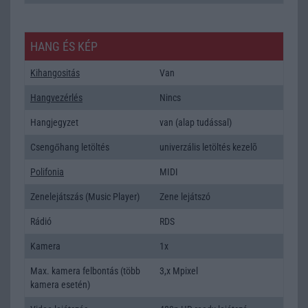
HANG ÉS KÉP
Kihangositás
Van
Hangvezérlés
Nincs
Hangjegyzet
van (alap tudással)
Csengőhang letöltés
univerzális letöltés kezelõ
Polifonia
MIDI
Zenelejátszás (Music Player)
Zene lejátszó
Rádió
RDS
Kamera
1x
Max. kamera felbontás (több
3,x Mpixel
kamera esetén)