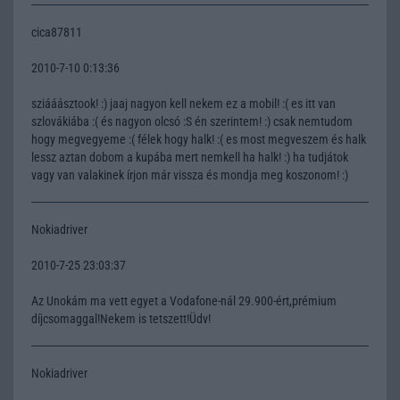
cica87811
2010-7-10 0:13:36
sziááásztook! :) jaaj nagyon kell nekem ez a mobil! :( es itt van
szlovákiába :( és nagyon olcsó :S én szerintem! :) csak nemtudom
hogy megvegyeme :( félek hogy halk! :( es most megveszem és halk
lessz aztan dobom a kupába mert nemkell ha halk! :) ha tudjátok
vagy van valakinek írjon már vissza és mondja meg koszonom! :)
Nokiadriver
2010-7-25 23:03:37
Az Unokám ma vett egyet a Vodafone-nál 29.900-ért,prémium
díjcsomaggal!Nekem is tetszett!Üdv!
Nokiadriver