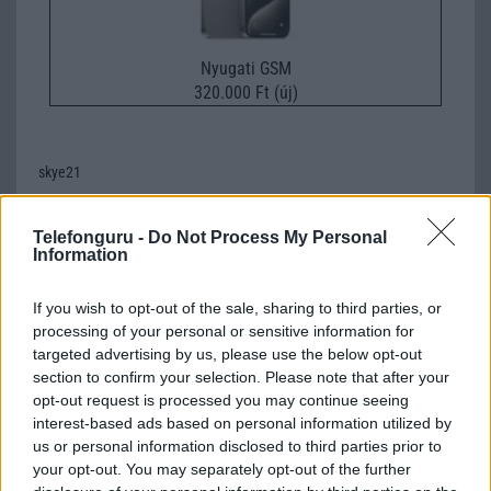
Nyugati GSM
320.000 Ft (új)
skye21
2010-5-7 12:58:43
Telefonguru -
Do Not Process My Personal
Information
Nem rossz....mikor fog megjelenni?(ha megfog itt...)
If you wish to opt-out of the sale, sharing to third parties, or
paarzsofia
processing of your personal or sensitive information for
targeted advertising by us, please use the below opt-out
2010-5-17 15:27:17
section to confirm your selection. Please note that after your
opt-out request is processed you may continue seeing
annyira tetszik ez a teló,nagyon szép(L) valaki nemtudj ah mennyi
interest-based ads based on personal information utilized by
köbö az ára?? éss it M.o-on lehet kapni máár?
us or personal information disclosed to third parties prior to
your opt-out. You may separately opt-out of the further