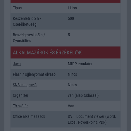
Típus
Li-Ion
Készenléti idő h /
500
Cserélhetőség
Beszélgetési idő h /
5
Gyorstöltés
ALKALMAZÁSOK ÉS ÉRZÉKELŐK
Java
MIDP emulator
Flash
/
Ujjlenyomat olvasó
Nincs
SNS integráció
Nincs
Organizer
van (alap tudással)
T9 szótár
Van
Office alkalmazások
DV = Document viewer (Word,
Excel, PowerPoint, PDF)