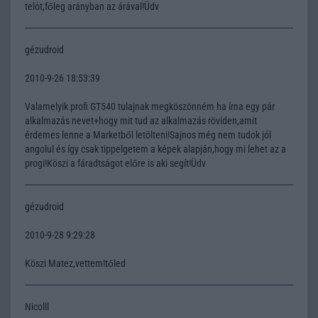
telót,főleg arányban az árával!Üdv
gézudroid
2010-9-26 18:53:39
Valamelyik profi GT540 tulajnak megköszönném ha írna egy pár
alkalmazás nevet+hogy mit tud az alkalmazás röviden,amit
érdemes lenne a Marketből letölteni!Sajnos még nem tudok jól
angolul és így csak tippelgetem a képek alapján,hogy mi lehet az a
progi!Köszi a fáradtságot előre is aki segít!Üdv
gézudroid
2010-9-28 9:29:28
Köszi Matez,vettem!tőled
Nicolll