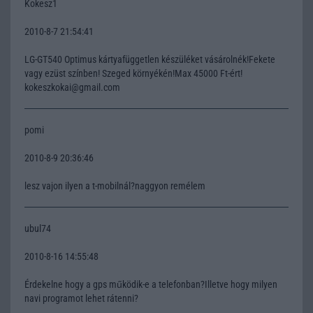
Kokesz1
2010-8-7 21:54:41
LG-GT540 Optimus kártyafüggetlen készüléket vásárolnék!Fekete
vagy ezüst színben! Szeged környékén!Max 45000 Ft-ért!
kokeszkokai@gmail.com
pomi
2010-8-9 20:36:46
lesz vajon ilyen a t-mobilnál?naggyon remélem
ubul74
2010-8-16 14:55:48
Érdekelne hogy a gps működik-e a telefonban?Illetve hogy milyen
navi programot lehet rátenni?