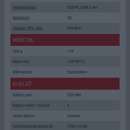
Frekvenciasáv
HSDPA, GSM 3 sáv
Generáció
3G
ChipSet
,
CPU
,
GPU
600 MHz
MÉRETEK
Súly g
116
Méret mm
109*55*13
Billentyűzet
touchscreen
KIJELZŐ
Kijelző pixel
320*480
Kijelző méret - col/inch
3
Színes kijelző
resistive
Színárnyalatok száma db
256k (18 bit)