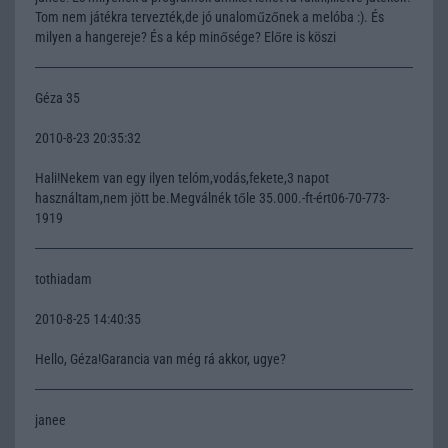
Tom nem játékra tervezték,de jó unaloműzőnek a melóba :). És
milyen a hangereje? És a kép minősége? Előre is köszi
Géza 35
2010-8-23 20:35:32
Hali!Nekem van egy ilyen telóm,vodás,fekete,3 napot
használtam,nem jött be.Megválnék tőle 35.000.-ft-ért06-70-773-
1919
tothiadam
2010-8-25 14:40:35
Hello, Géza!Garancia van még rá akkor, ugye?
janee