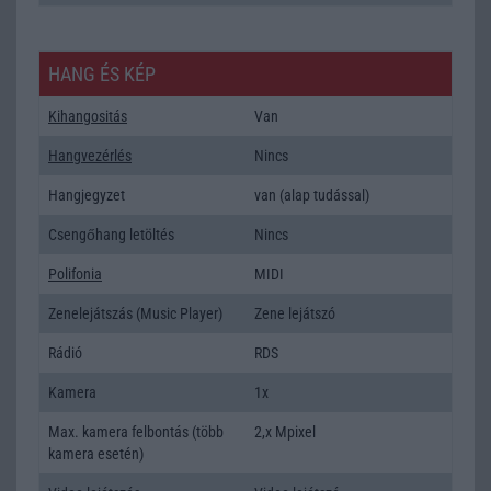
HANG ÉS KÉP
Kihangositás
Van
Hangvezérlés
Nincs
Hangjegyzet
van (alap tudással)
Csengőhang letöltés
Nincs
Polifonia
MIDI
Zenelejátszás (Music Player)
Zene lejátszó
Rádió
RDS
Kamera
1x
Max. kamera felbontás (több
2,x Mpixel
kamera esetén)