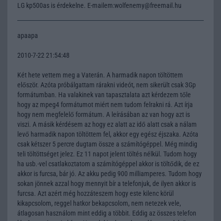
LG kp500as is érdekelne. E-mailem:wolfenemy@freemail.hu
apaapa
2010-7-22 21:54:48
Két hete vettem meg a Vaterán. A harmadik napon töltöttem
először. Azóta próbálgattam rárakni videót, nem sikerült csak 3Gp
formátumban. Ha valakinek van tapasztalata azt kérdezem tőle
hogy az mpeg4 formátumot miért nem tudom felrakni rá. Azt írja
hogy nem megfelelő formátum. A leírásában az van hogy azt is
viszi. A másik kérdésem az hogy ez alatt az idő alatt csak a nálam
levő harmadik napon töltöttem fel, akkor egy egész éjszaka. Azóta
csak kétszer 5 percre dugtam össze a számítógéppel. Még mindig
teli töltöttséget jelez. Ez 11 napot jelent töltés nélkül. Tudom hogy
ha usb.-vel csatlakoztatom a számítógéppel akkor is töltődik, de ez
akkor is furcsa, bár jó. Az akku pedig 900 milliamperes. Tudom hogy
sokan jönnek azzal hogy mennyit bír a telefonjuk, de ilyen akkor is
furcsa. Azt azért még hozzáteszem hogy este kilenc körül
kikapcsolom, reggel hatkor bekapcsolom, nem netezek vele,
átlagosan használom mint eddig a többit. Eddig az összes telefon