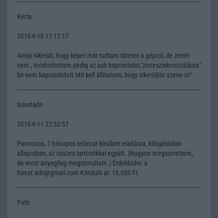
Kerta
2010-6-10 11:12:17
Annyi sikerült, hogy képet már tudtam rátenni a gépről, de zenét
nem , módosítottam pedig az usb kapcsolatot,"zeneszinkronizálásra"
be nem kapcsolódott.Mit kell állítanom, hogy sikerüljön azene is?
forestadri
2010-6-11 22:52:57
Pannonos, 1 hónapos telómat kínálom eladásra, kifogástalan
állapotban, az összes tartozékkal együtt. (Nagyon megszerettem,
de most anyagilag megszorultam.) Érdeklődni: a
forest.adri@gmail.com Kiinduló ár: 15.000 Ft
Patti