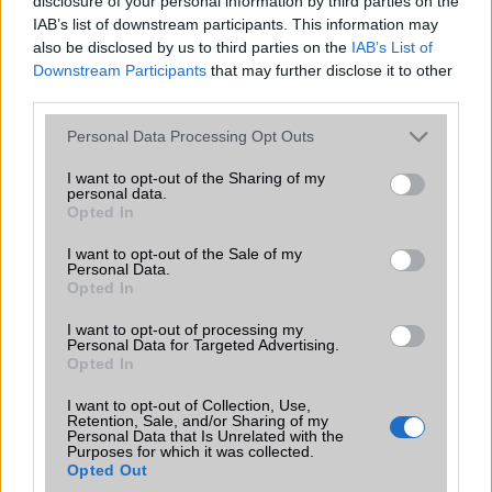
disclosure of your personal information by third parties on the
Egyébként ezért a pénzért szerintem nagyon jó vétel lenne...
IAB’s list of downstream participants. This information may
also be disclosed by us to third parties on the
IAB’s List of
Downstream Participants
that may further disclose it to other
gumiribizli
third parties.
2010-5-22 15:06:59
Please note that this website/app uses one or more Google
Personal Data Processing Opt Outs
services and may gather and store information including but
csatlakoztatni akarom a géphez. azt írja a használati útmutató, h "a
not limited to your visit or usage behaviour. You may click to
I want to opt-out of the Sharing of my
beállítások fülön válassza a kapcsolat elemet"... na ilyen nincs...
personal data.
grant or deny consent to Google and its third-party tags to
ilyenkor mi van?:)
Opted In
use your data for below specified purposes in below Google
consent section.
I want to opt-out of the Sale of my
Personal Data.
MrAfcBoy
Opted In
2010-5-24 12:21:32
I want to opt-out of processing my
Personal Data for Targeted Advertising.
Opted In
Sziasztok nem tom hogy milyen telefon én ilyet szeretnék majd
venni most de nem tom hogy megéri-e
I want to opt-out of Collection, Use,
Retention, Sale, and/or Sharing of my
Personal Data that Is Unrelated with the
Purposes for which it was collected.
Süni79
Opted Out