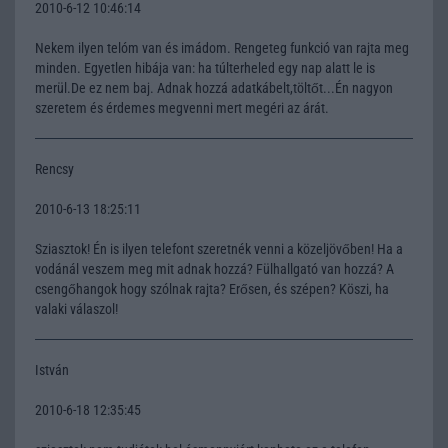
2010-6-12 10:46:14
Nekem ilyen telóm van és imádom. Rengeteg funkció van rajta meg
minden. Egyetlen hibája van: ha túlterheled egy nap alatt le is
merül.De ez nem baj. Adnak hozzá adatkábelt,töltőt...Én nagyon
szeretem és érdemes megvenni mert megéri az árát.
Rencsy
2010-6-13 18:25:11
Sziasztok! Én is ilyen telefont szeretnék venni a közeljövőben! Ha a
vodánál veszem meg mit adnak hozzá? Fülhallgató van hozzá? A
csengőhangok hogy szólnak rajta? Erősen, és szépen? Köszi, ha
valaki válaszol!
István
2010-6-18 12:35:45