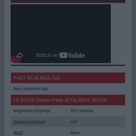
PIACI ÁR ALAKULÁSA
Nincs elegendő adat
LG GS290 Cookie Fresh ÁLTALÁNOS ADATAI
Megjelenés időpontja
2010 március
Operációs rendszer
zárt
RotaS
Nincs