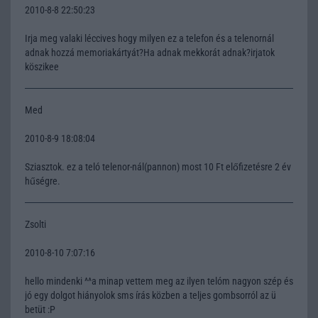
2010-8-8 22:50:23
Irja meg valaki léccives hogy milyen ez a telefon és a telenornál
adnak hozzá memoriakártyát?Ha adnak mekkorát adnak?irjatok
köszikee
Med
2010-8-9 18:08:04
Sziasztok. ez a teló telenor-nál(pannon) most 10 Ft előfizetésre 2 év
hűségre.
Zsolti
2010-8-10 7:07:16
hello mindenki ^^a minap vettem meg az ilyen telóm nagyon szép és
jó egy dolgot hiányolok sms írás közben a teljes gombsorról az ü
betüt :P