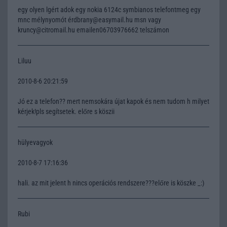
egy olyen lgért adok egy nokia 6124c symbianos telefontmeg egy
mnc mélynyomót érdbrany@easymail.hu msn vagy
kruncy@citromail.hu emailen06703976662 telszámon
Liluu
2010-8-6 20:21:59
Jó ez a telefon?? mert nemsokára újat kapok és nem tudom h milyet
kérjek!pls segítsetek. előre s köszii
hülyevagyok
2010-8-7 17:16:36
hali. az mit jelent h nincs operációs rendszere???előre is köszke _:)
Rubi