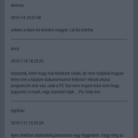
wencsu
2010-7-6 23:37:40
nekem is ilyen és minden magyar :) jó kis telefon
Arszi
2010-7-18 18:25:20
Sziasztok, lehet hogy már kérdezte valaki, de nem tudjátok hogyan
lehet erre a kütyüre dokumentumot feltenni? eBook olvasó
programom már van, csak a PC Suit nem enged mást mint hogy
jegyzetet, e-mailt, vagy üzenetet írjak... Plz, help me!
EgriSrác
2010-7-21 15:35:29
Ilyen telefont vásárolnék,pannonost vagy függetlent. Vagy még az