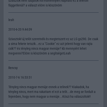
sziasztok nem tudjátok hol ésmennyiért kaphato ez a telefon
függetlenül? a választ előre is köszönöm
leah
2010-6-20 9:44:09
Sziasztok! új telót szeretnék és megtetszett ez az LG gs290. De csak
a sima fekete tetszik...ez a "Cookie" ez azt jelenti hogy van rajta
csík?? és tényleg nincs magyar menüje? kb mennyiért lehet
megvenni?Előre is köszönöm a segítségetLeah
Rencsy
2010-7-6 16:53:51
Tényleg nincs magyar menüje ennek a telinek?? Kiakadok, ha
tényleg nincs, mert ma rakattam el ezt a telit...de meg se fordult a
fejemben, hogy nem magyar a menüje...Köszi ha válaszoltok!!