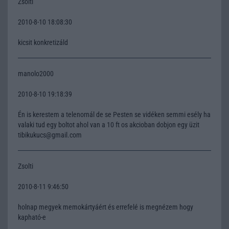
Zsolti
2010-8-10 18:08:30
kicsit konkretizáld
manolo2000
2010-8-10 19:18:39
Én is kerestem a telenornál de se Pesten se vidéken semmi esély ha
valaki tud egy boltot ahol van a 10 ft os akcioban dobjon egy üzit
tibikukucs@gmail.com
Zsolti
2010-8-11 9:46:50
holnap megyek memokártyáért és errefelé is megnézem hogy
kapható-e