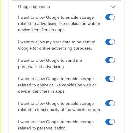
2010-5-26 11:21:57
Google consents
Hali! Én is Vodás vagyok, és tegnap rendeltem neten egy ilyen telót.
I want to allow Google to enable storage
A héten ki is hozzák :) Sok sikert Neked is . Szép napot.
related to advertising like cookies on web or
device identifiers in apps.
goak
I want to allow my user data to be sent to
Google for online advertising purposes.
2010-6-1 23:51:43
I want to allow Google to send me
nekem ilyen van.vodás.megérte az árát szerintem.
personalized advertising.
I want to allow Google to enable storage
Norbert
related to analytics like cookies on web or
2010-6-5 12:08:06
device identifiers in apps.
Sziasztok!Nem tudom hogy ilyet vegyek-e, de nekem nagyon tetszik.
I want to allow Google to enable storage
Szerintetek jó? Ceruza vagy valami hasonló van hozzá?
related to functionality of the website or app.
I want to allow Google to enable storage
KTU
related to personalization.