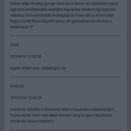
helloA wifije tényleg gyenge mert nincs benne.Az adatátvitel pofon
egyszerü beállításokba adattárra kapcsolva mindent egy kupacba
rakhatsz rá és automatán kiválogatja mi hova való.a vicces csak
hogy a zenét filmet képeket java-t stb gyorsabban kezeli mint a
telókönyvet :P
Zsolti
2010-8-14 11:00:38
egyéb infóért msn: attila88@c2.hu
Kiváncsi
2010-8-24 13:40:39
sziasztok, érdeklen h körömmel lehet e használni a képernyőjét?
Fontos lenne mert csak akkor venném meg ha igen:) köszönöm
annak aki vissza ir nekem:)