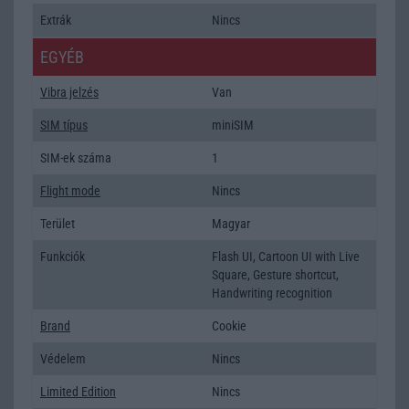
Extrák
Nincs
EGYÉB
Vibra jelzés
Van
SIM típus
miniSIM
SIM-ek száma
1
Flight mode
Nincs
Terület
Magyar
Funkciók
Flash UI, Cartoon UI with Live
Square, Gesture shortcut,
Handwriting recognition
Brand
Cookie
Védelem
Nincs
Limited Edition
Nincs