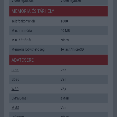
Video lejátszás
Video lejátszó
MEMÓRIA ÉS TÁRHELY
Telefonkönyv db
1000
Min. memória
40 MB
Min. háttértár
Nincs
Memória bővíthetőség
T-Flash/microSD
ADATCSERE
GPRS
Van
EDGE
Van
WAP
v2,x
EMS
/E-mail
eMail
MMS
Van
Infraport
Nincs