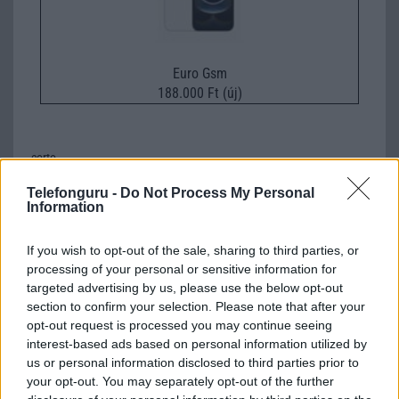
Euro Gsm
188.000 Ft (új)
corto
Telefonguru -
Do Not Process My Personal
2010-5-2 0:51:18
Information
1 napra szerdán kirakták a voda oldalára, előfizetéssel prémium
kategóriában 12.000,-ért. Már meg is vettem volna, de a boltban
If you wish to opt-out of the sale, sharing to third parties, or
néztek rám mint a fehér egérre...
processing of your personal or sensitive information for
targeted advertising by us, please use the below opt-out
section to confirm your selection. Please note that after your
Attila
opt-out request is processed you may continue seeing
interest-based ads based on personal information utilized by
2010-5-13 15:37:46
us or personal information disclosed to third parties prior to
your opt-out. You may separately opt-out of the further
Akkor nem is nagyon lehet kapni? Pedig agyon van reklámozva...