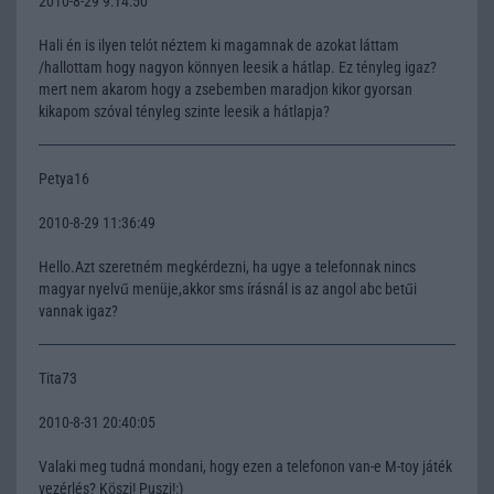
2010-8-29 9:14:50
Hali én is ilyen telót néztem ki magamnak de azokat láttam
/hallottam hogy nagyon könnyen leesik a hátlap. Ez tényleg igaz?
mert nem akarom hogy a zsebemben maradjon kikor gyorsan
kikapom szóval tényleg szinte leesik a hátlapja?
Petya16
2010-8-29 11:36:49
Hello.Azt szeretném megkérdezni, ha ugye a telefonnak nincs
magyar nyelvű menüje,akkor sms írásnál is az angol abc betűi
vannak igaz?
Tita73
2010-8-31 20:40:05
Valaki meg tudná mondani, hogy ezen a telefonon van-e M-toy játék
vezérlés? Köszi! Puszi!:)