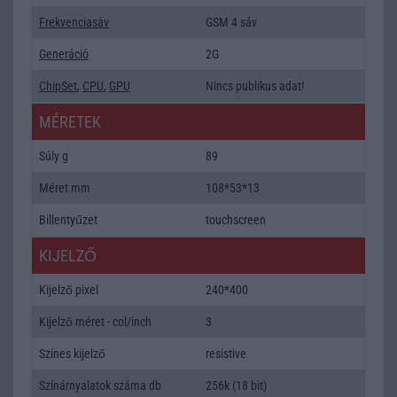
Frekvenciasáv
GSM 4 sáv
Generáció
2G
ChipSet
,
CPU
,
GPU
Nincs publikus adat!
MÉRETEK
Súly g
89
Méret mm
108*53*13
Billentyűzet
touchscreen
KIJELZŐ
Kijelző pixel
240*400
Kijelző méret - col/inch
3
Színes kijelző
resistive
Színárnyalatok száma db
256k (18 bit)