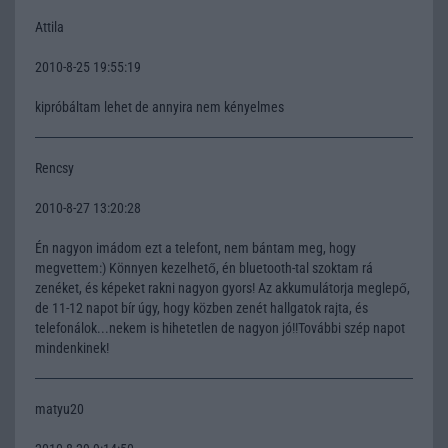
Attila
2010-8-25 19:55:19
kipróbáltam lehet de annyira nem kényelmes
Rencsy
2010-8-27 13:20:28
Én nagyon imádom ezt a telefont, nem bántam meg, hogy
megvettem:) Könnyen kezelhető, én bluetooth-tal szoktam rá
zenéket, és képeket rakni nagyon gyors! Az akkumulátorja meglepő,
de 11-12 napot bír úgy, hogy közben zenét hallgatok rajta, és
telefonálok...nekem is hihetetlen de nagyon jó!!További szép napot
mindenkinek!
matyu20