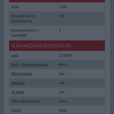
Típus
Li-Ion
Készenléti idő h /
390
Cserélhetőség
Beszélgetési idő h /
5
Gyorstöltés
ALKALMAZÁSOK ÉS ÉRZÉKELŐK
Java
2,x MIDP
Flash
/
Ujjlenyomat olvasó
Nincs
SNS integráció
Van
Organizer
Van
T9 szótár
Van
Office alkalmazások
Nincs
Iránytũ
Nincs