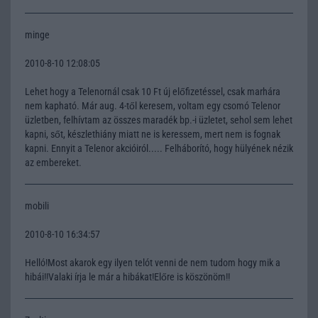
minge
2010-8-10 12:08:05
Lehet hogy a Telenornál csak 10 Ft új előfizetéssel, csak marhára
nem kapható. Már aug. 4-től keresem, voltam egy csomó Telenor
üzletben, felhívtam az összes maradék bp.-i üzletet, sehol sem lehet
kapni, sőt, készlethiány miatt ne is keressem, mert nem is fognak
kapni. Ennyit a Telenor akcióiról..... Felháborító, hogy hülyének nézik
az embereket.
mobili
2010-8-10 16:34:57
Helló!Most akarok egy ilyen telót venni de nem tudom hogy mik a
hibái!!Valaki írja le már a hibákat!Előre is köszönöm!!