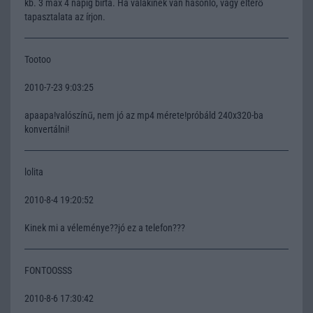
kb. 3 max 4 napig bírta. Ha valakinek van hasonló, vagy eltérő
tapasztalata az írjon.
Tootoo
2010-7-23 9:03:25
apaapa!valószínű, nem jó az mp4 mérete!próbáld 240x320-ba
konvertálni!
lolita
2010-8-4 19:20:52
Kinek mi a véleménye??jó ez a telefon???
FONTOOSSS
2010-8-6 17:30:42