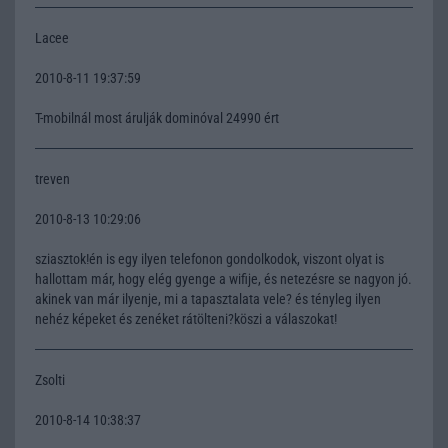
Lacee
2010-8-11 19:37:59
T-mobilnál most árulják dominóval 24990 ért
treven
2010-8-13 10:29:06
sziasztok!én is egy ilyen telefonon gondolkodok, viszont olyat is
hallottam már, hogy elég gyenge a wifije, és netezésre se nagyon jó.
akinek van már ilyenje, mi a tapasztalata vele? és tényleg ilyen
nehéz képeket és zenéket rátölteni?köszi a válaszokat!
Zsolti
2010-8-14 10:38:37