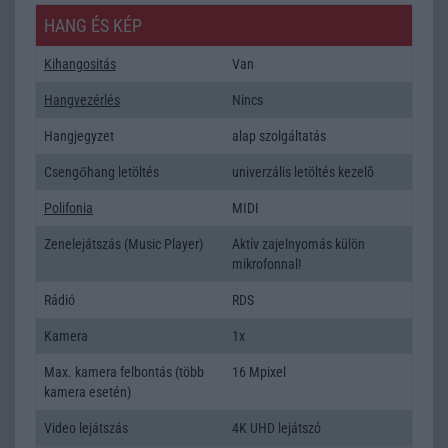
HANG ÉS KÉP
Kihangositás
Van
Hangvezérlés
Nincs
Hangjegyzet
alap szolgáltatás
Csengőhang letöltés
univerzális letöltés kezelõ
Polifonia
MIDI
Zenelejátszás (Music Player)
Aktív zajelnyomás külön
mikrofonnal!
Rádió
RDS
Kamera
1x
Max. kamera felbontás (több
16 Mpixel
kamera esetén)
Video lejátszás
4K UHD lejátszó