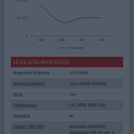
40 000
20 000
0
aug
sep
okt
nov
Használt
LG G4 ÁLTALÁNOS ADATAI
Megjelenés időpontja
2015 április
Operációs rendszer
v5,x Lollipop (Android)
RotaS
Van
Frekvenciasáv
LTE, HSPA, GSM 3 sáv
Generáció
4G
ChipSet
,
CPU
,
GPU
Qualcomm MSM8992
Snapdragon 808 (20 nm), 6