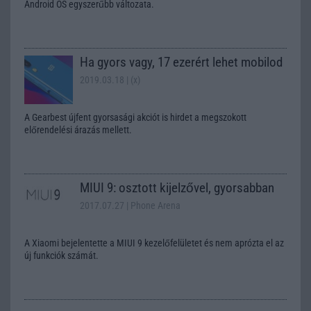
Android OS egyszerűbb változata.
Ha gyors vagy, 17 ezerért lehet mobilod
2019.03.18
| (x)
A Gearbest újfent gyorsasági akciót is hirdet a megszokott
előrendelési árazás mellett.
MIUI 9: osztott kijelzővel, gyorsabban
2017.07.27
| Phone Arena
A Xiaomi bejelentette a MIUI 9 kezelőfelületet és nem aprózta el az
új funkciók számát.