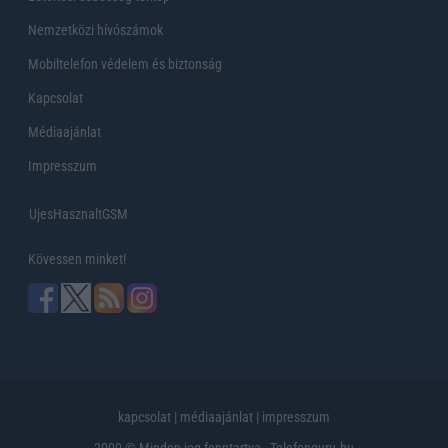
Nemzetközi hívószámok
Mobiltelefon védelem és biztonság
Kapcsolat
Médiaajánlat
Impresszum
UjesHasznaltGSM
Kövessen minket!
kapcsolat
|
médiaajánlat
|
impresszum
2000 © Minden jog fenntartva - Telefonguru.hu