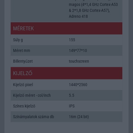
magos (4*1,4 GHz Cortex-A53
& 2*1,8 GHz Cortex-A57),
Adreno 418
MÉRETEK
Súly g
155
Méret mm
149*77*10
Billentyűzet
touchscreen
KIJELZŐ
Kijelző pixel
1440*2560
Kijelző méret - col/inch
5.5
Színes kijelző
IPS
Színárnyalatok száma db
16m (24 bit)