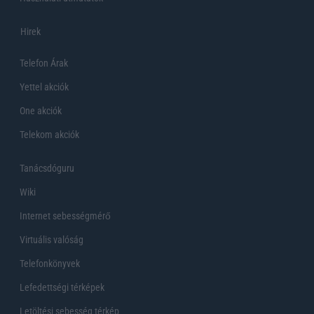
Hirek
Telefon Árak
Yettel akciók
One akciók
Telekom akciók
Tanácsdóguru
Wiki
Internet sebességmérő
Virtuális valóság
Telefonkönyvek
Lefedettségi térképek
Letöltési sebesség térkép