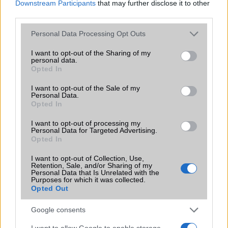
Downstream Participants
that may further disclose it to other
third parties.
EGYÉB
Please note that this website/app uses one or more Google
Personal Data Processing Opt Outs
Vibra jelzés
Van
services and may gather and store information including but
not limited to your visit or usage behaviour. You may click to
I want to opt-out of the Sharing of my
SIM típus
microSIM
personal data.
grant or deny consent to Google and its third-party tags to
Opted In
use your data for below specified purposes in below Google
SIM-ek száma
2
consent section.
I want to opt-out of the Sale of my
Flight mode
Personal Data.
Van
Opted In
Terület
Globális
I want to opt-out of processing my
Personal Data for Targeted Advertising.
Funkciók
Glass front, plastic back, plastic
Opted In
frame
I want to opt-out of Collection, Use,
Brand
Nincs
Retention, Sale, and/or Sharing of my
Personal Data that Is Unrelated with the
Védelem
Nincs
Purposes for which it was collected.
Opted Out
Limited Edition
Nincs
Google consents
SAR
0,62
I want to allow Google to enable storage