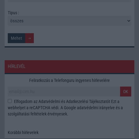
Tipus :
HÍRLEVÉL
Feliratkozás a Telefonguru ingyenes hírlevelére
OK
Elfogadom az
Adatvédelmi és Adatkezelési Tájékoztatót
Ezt a
webhelyet a reCAPTCHA védi. A Google
adatvédelmi irányelve
és a
szolgáltatási feltételek
érvényesek.
Korábbi hírlevelek