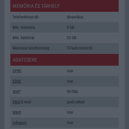
MEMÓRIA ÉS TÁRHELY
Telefonkönyv db
dinamikus
Min. memória
3 GB
Min. háttértár
32 GB
Memória bővíthetőség
T-Flash/microSD
ADATCSERE
GPRS
Van
EDGE
Van
WAP
5HTML
EMS
/E-mail
push eMail
MMS
Van
Infraport
Van