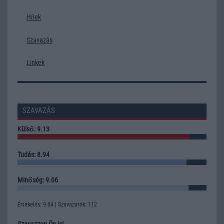
Hírek
Szavazás
Linkek
SZAVAZÁS
Külső: 9.13
Tudás: 8.94
Minőség: 9.06
Értékelés: 9.04 | Szavazatok: 112
Szavazzon Ön is!