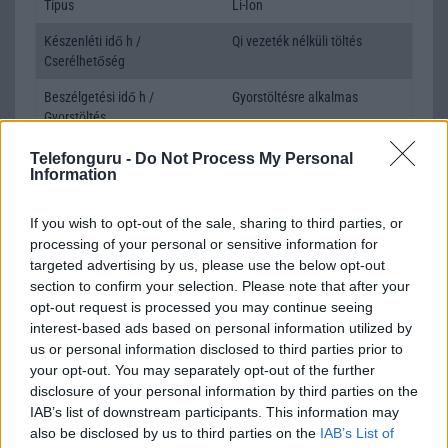
Típus
Li-Ion
Készenléti idő h /
Qi vezeték nélküli töltés
Cserélhetőség
Beszélgetési idő h /
Gyorstöltésre alkalmas
Gyorstöltés
ALKALMAZÁSOK ÉS ÉRZÉKELŐK
Telefonguru -
Do Not Process My Personal
Information
Java
Nincs
If you wish to opt-out of the sale, sharing to third parties, or
Flash
/
Ujjlenyomat olvasó
Nincs
processing of your personal or sensitive information for
targeted advertising by us, please use the below opt-out
SNS integráció
alap szolgáltatás
section to confirm your selection. Please note that after your
Organizer
alap szolgáltatás
opt-out request is processed you may continue seeing
interest-based ads based on personal information utilized by
T9 szótár
alkalmazás független szótár
us or personal information disclosed to third parties prior to
your opt-out. You may separately opt-out of the further
Office alkalmazások
de = Document viewer & editor
disclosure of your personal information by third parties on the
IAB’s list of downstream participants. This information may
Iránytũ
ecompass
also be disclosed by us to third parties on the
IAB’s List of
Extrák
24-bit/192kHz audio