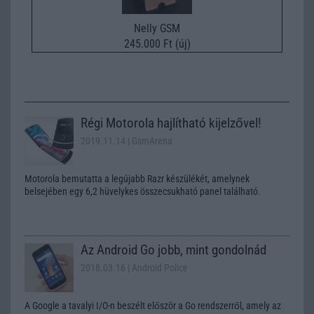
Nelly GSM
245.000 Ft (új)
Régi Motorola hajlítható kijelzővel!
2019.11.14
| GsmArena
Motorola bemutatta a legújabb Razr készülékét, amelynek
belsejében egy 6,2 hüvelykes összecsukható panel található.
Az Android Go jobb, mint gondolnád
2018.03.16
| Android Police
A Google a tavalyi I/O-n beszélt először a Go rendszerről, amely az