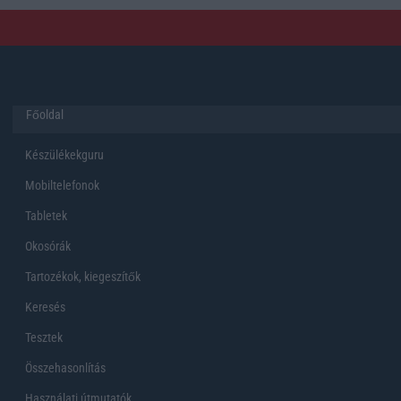
Főoldal
Készülékekguru
Mobiltelefonok
Tabletek
Okosórák
Tartozékok, kiegeszítők
Keresés
Tesztek
Összehasonlítás
Használati útmutatók