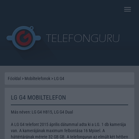
Toggle
naviga
Főoldal
>
Mobiltelefonok
>
LG G4
LG G4 MOBILTELEFON
Más néven: LG G4 H815, LG G4 Dual
A LG G4 telefont 2015 április dátummal adta ki a LG. 1 db kamerája
van. A kamerájának maximum felbontása 16 Mpixel. A
háttértárának mérete 32 GB GB. A telefongurun az elmúlt két hétben