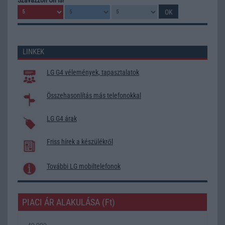
LINKEK
LG G4 vélemények, tapasztalatok
Összehasonlítás más telefonokkal
LG G4 árak
Friss hírek a készülékről
További LG mobiltelefonok
PIACI ÁR ALAKULÁSA (Ft)