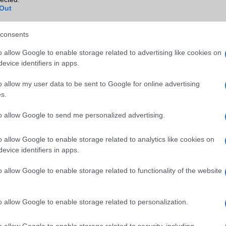
Out
Wi-Fi (alap)
g/b
v4 (n)
Wi-Fi Direct
Van
consents
Wi-Fi extra
Nincs
o allow Google to enable storage related to advertising like cookies on
evice identifiers in apps.
Wi-Fi HotSpot
Van
o allow my user data to be sent to Google for online advertising
Blackberry
Nincs
s.
NFC
Nincs
to allow Google to send me personalized advertising.
TV/USB kapcsolat
Nincs
o allow Google to enable storage related to analytics like cookies on
GPS
aGPS (USA), Glonass (Orosz)
evice identifiers in apps.
BDS (Kína)
Push to Talk
Nincs
o allow Google to enable storage related to functionality of the website
AKKUMULÁTOR
o allow Google to enable storage related to personalization.
Típus
Li-Polimer
Készenléti idő h /
Az akkumulátor nem vehetõ 
o allow Google to enable storage related to security, including