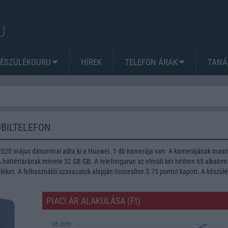
KÉSZÜLÉKGURU
HÍREK
TELEFON ÁRAK
TANÁ
BILTELEFON
 2020 május dátummal adta ki a Huawei. 1 db kamerája van. A kamerájának ma
 A háttértárának mérete 32 GB GB. A telefongurun az elmúlt két hétben 65 alkalo
léket. A felhasználói szavazatok alapján összesítve 5.75 pontot kapott. A készül
PIACI ÁR ALAKULÁSA (Ft)
35 000