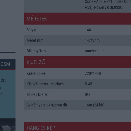
Cortex-A53 & 4*1,5 GHz Cort
A53), PowerVR GE8320
MÉRETEK
Súly g
144
Méret mm
147*71*9
Billentyűzet
touchscreen
KIJELZŐ
TGSM
Kijelző pixel
720*1440
ért
Kijelző méret - col/inch
5.45
y
?
Színes kijelző
IPS
Színárnyalatok száma db
16m (24 bit)
HANG ÉS KÉP