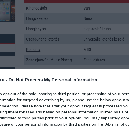
Kihangositás
Van
Hangvezérlés
Nincs
Hangjegyzet
alap szolgáltatás
Csengőhang letöltés
univerzális letöltés kezelõ
Polifonia
MIDI
Zenelejátszás (Music Player)
Zene lejátszó
Rádió
sztereó
ru -
Do Not Process My Personal Information
Kamera
1x
Max. kamera felbontás (több
8,x Mpixel
k: 4
to opt-out of the sale, sharing to third parties, or processing of your per
kamera esetén)
formation for targeted advertising by us, please use the below opt-out s
r selection. Please note that after your opt-out request is processed y
Video lejátszás
1080p HD lejátszó
eing interest-based ads based on personal information utilized by us or
MEMÓRIA ÉS TÁRHELY
disclosed to third parties prior to your opt-out. You may separately opt-
losure of your personal information by third parties on the IAB’s list of