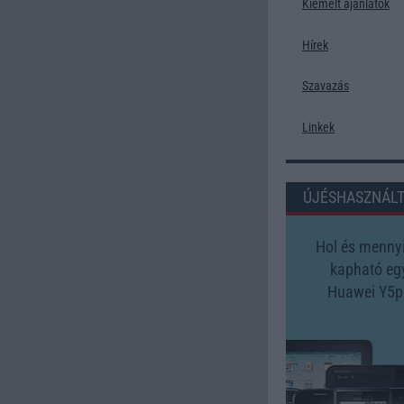
Kiemelt ajánlatok
Hírek
Szavazás
Linkek
ÚJÉSHASZNÁL
Hol és mennyi
kapható eg
Huawei Y5p