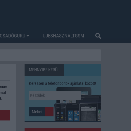
CSADÓGURU
UJESHASZNALTGSM
MENNYIBE KERÜL
Keressen a telefonboltok ajánlatai között!
ximum
mmal
ék