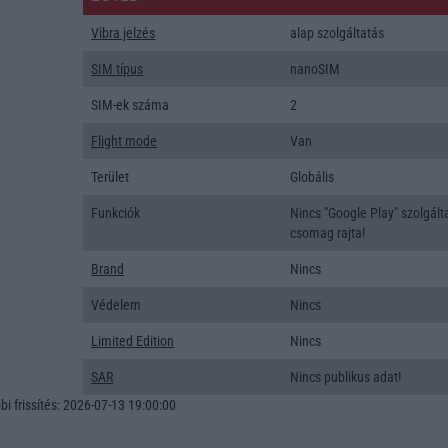
Vibra jelzés
alap szolgáltatás
SIM típus
nanoSIM
SIM-ek száma
2
Flight mode
Van
Terület
Globális
Funkciók
Nincs "Google Play" szolgált
csomag rajta!
Brand
Nincs
Védelem
Nincs
Limited Edition
Nincs
SAR
Nincs publikus adat!
i frissítés: 2026-07-13 19:00:00