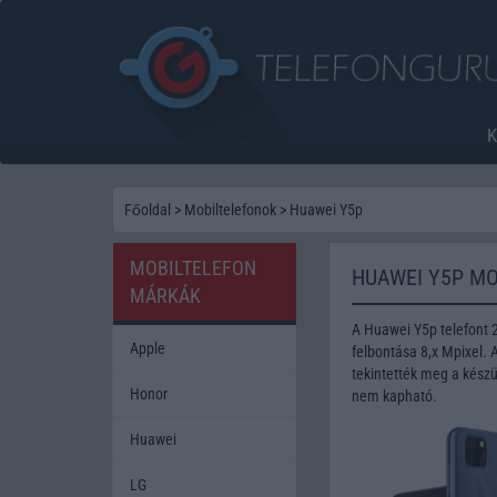
Főoldal
>
Mobiltelefonok
>
Huawei Y5p
MOBILTELEFON
HUAWEI Y5P MO
MÁRKÁK
A Huawei Y5p telefont
Apple
felbontása 8,x Mpixel.
tekintették meg a készü
Honor
nem kapható.
Huawei
LG