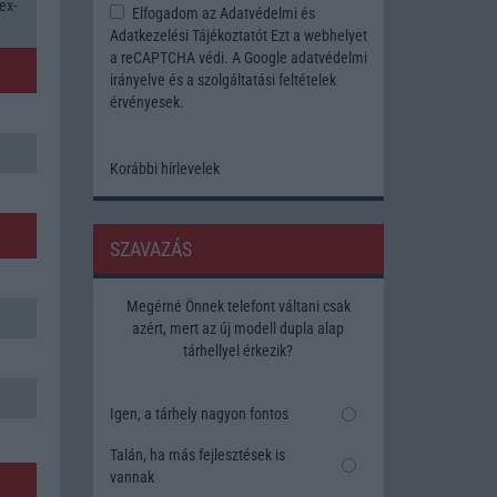
ex-
Elfogadom az
Adatvédelmi és
Adatkezelési Tájékoztatót
Ezt a webhelyet
a reCAPTCHA védi. A Google
adatvédelmi
irányelve
és a
szolgáltatási feltételek
érvényesek.
Korábbi hírlevelek
SZAVAZÁS
Megérné Önnek telefont váltani csak
azért, mert az új modell dupla alap
tárhellyel érkezik?
Igen, a tárhely nagyon fontos
Talán, ha más fejlesztések is
vannak