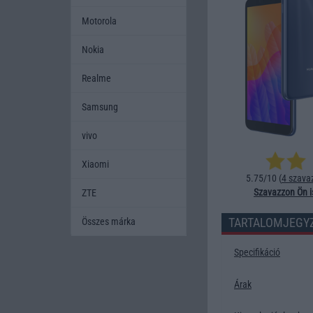
Motorola
Nokia
Realme
Samsung
vivo
Xiaomi
5.75/10 (
4 szava
Szavazzon Ön i
ZTE
TARTALOMJEGY
Összes márka
Specifikáció
Árak