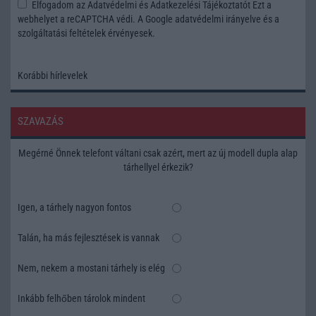
Elfogadom az
Adatvédelmi és Adatkezelési Tájékoztatót
Ezt a
webhelyet a reCAPTCHA védi. A Google
adatvédelmi irányelve
és a
szolgáltatási feltételek
érvényesek.
Korábbi hírlevelek
SZAVAZÁS
Megérné Önnek telefont váltani csak azért, mert az új modell dupla alap
tárhellyel érkezik?
Igen, a tárhely nagyon fontos
Talán, ha más fejlesztések is vannak
Nem, nekem a mostani tárhely is elég
Inkább felhőben tárolok mindent