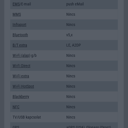
EMS
/E-mail
push eMail
MMS
Nincs
Infraport
Nincs
Bluetooth
v5,x
B/T extra
LE, A2DP
Wi-Fi (alap)
g/b
Nincs
Wi-Fi Direct
Nincs
Wi-Fi extra
Nincs
Wi-Fi HotSpot
Nincs
Blackberry
Nincs
NFC
Nincs
TV/USB kapcsolat
Nincs
GPS
aGPS (USA), Glonass (Orosz),