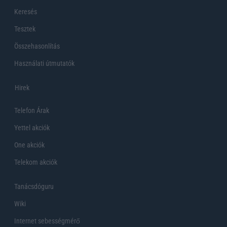
Keresés
Tesztek
Összehasonlítás
Használati útmutatók
Hirek
Telefon Árak
Yettel akciók
One akciók
Telekom akciók
Tanácsdóguru
Wiki
Internet sebességmérő