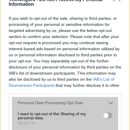
Organizer
Nincs
Information
T9 szótár
Nincs
If you wish to opt-out of the sale, sharing to third parties, or
Office alkalmazások
Nincs
processing of your personal or sensitive information for
targeted advertising by us, please use the below opt-out
Iránytũ
ecompass
section to confirm your selection. Please note that after your
opt-out request is processed you may continue seeing
Extrák
Nincs
interest-based ads based on personal information utilized by
EGYÉB
us or personal information disclosed to third parties prior to
your opt-out. You may separately opt-out of the further
Vibra jelzés
Nincs
disclosure of your personal information by third parties on the
IAB’s list of downstream participants. This information may
SIM típus
Nincs
also be disclosed by us to third parties on the
IAB’s List of
Downstream Participants
that may further disclose it to other
SIM-ek száma
0
third parties.
Flight mode
Nincs
Please note that this website/app uses one or more Google
Personal Data Processing Opt Outs
services and may gather and store information including but
Terület
Globális
not limited to your visit or usage behaviour. You may click to
I want to opt-out of the Sharing of my
personal data.
Funkciók
Sport funkciók!
grant or deny consent to Google and its third-party tags to
Opted In
use your data for below specified purposes in below Google
Brand
SmartWatch