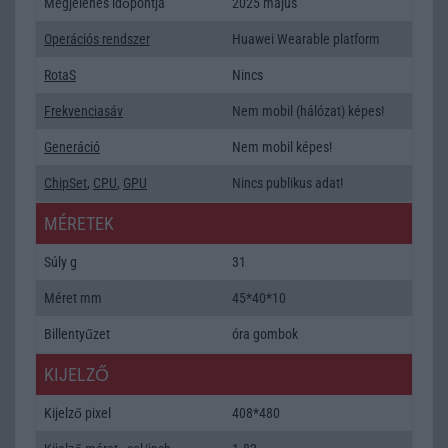
Megjelenés időpontja
2025 május
Operációs rendszer
Huawei Wearable platform
RotaS
Nincs
Frekvenciasáv
Nem mobil (hálózat) képes!
Generáció
Nem mobil képes!
ChipSet
,
CPU
,
GPU
Nincs publikus adat!
MÉRETEK
Súly g
31
Méret mm
45*40*10
Billentyűzet
óra gombok
KIJELZŐ
Kijelző pixel
408*480