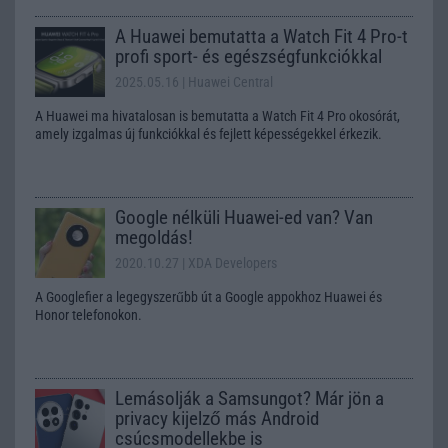
A Huawei bemutatta a Watch Fit 4 Pro-t
profi sport- és egészségfunkciókkal
2025.05.16
| Huawei Central
A Huawei ma hivatalosan is bemutatta a Watch Fit 4 Pro okosórát,
amely izgalmas új funkciókkal és fejlett képességekkel érkezik.
Google nélküli Huawei-ed van? Van
megoldás!
2020.10.27
| XDA Developers
A Googlefier a legegyszerűbb út a Google appokhoz Huawei és
Honor telefonokon.
Lemásolják a Samsungot? Már jön a
privacy kijelző más Android
csúcsmodellekbe is