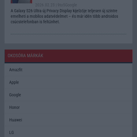
2026.02.23
| 9to5Google
A Galaxy S26 Ultra új Privacy Display kijelzője teljesen új szintre
emelheti a mobilos adatvédelmet – és már idén több androidos
csúcstelefonban is feltűnhet.
OKOSÓRA MÁRKÁK
Amazfit
Apple
Google
Honor
Huawei
LG