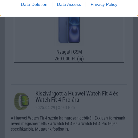
Data Deletion
Data Access
Privacy Policy
Nyugati GSM
260.000 Ft (új)
Kiszivárgott a Huawei Watch Fit 4 és
Watch Fit 4 Pro ára
2025.04.29
| Xpert Pick
A Huawei Watch Fit 4 széria hamarosan debütál. Exkluzív forrásunk
révén megismerhettük a Watch Fit 4 és a Watch Fit 4 Pro teljes
specifikációit. Mutatunk fotókat is.