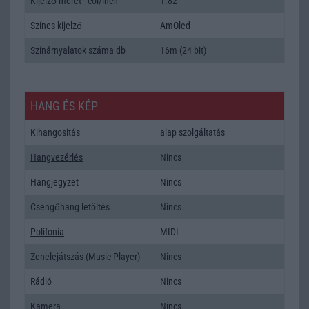
Kijelző méret - col/inch
1.82
Színes kijelző
AmOled
Színárnyalatok száma db
16m (24 bit)
HANG ÉS KÉP
Kihangositás
alap szolgáltatás
Hangvezérlés
Nincs
Hangjegyzet
Nincs
Csengőhang letöltés
Nincs
Polifonia
MIDI
Zenelejátszás (Music Player)
Nincs
Rádió
Nincs
Kamera
Nincs