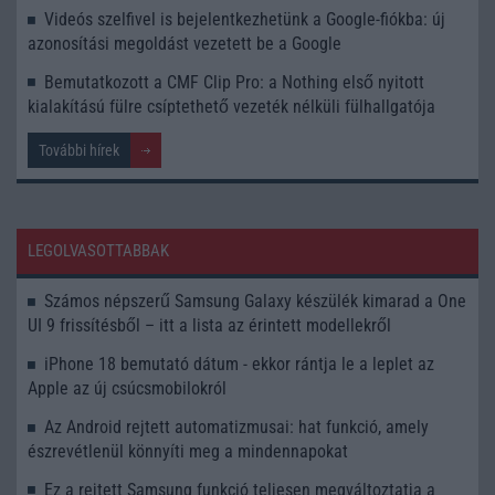
Videós szelfivel is bejelentkezhetünk a Google-fiókba: új
azonosítási megoldást vezetett be a Google
Bemutatkozott a CMF Clip Pro: a Nothing első nyitott
kialakítású fülre csíptethető vezeték nélküli fülhallgatója
További hírek
LEGOLVASOTTABBAK
Számos népszerű Samsung Galaxy készülék kimarad a One
UI 9 frissítésből – itt a lista az érintett modellekről
iPhone 18 bemutató dátum - ekkor rántja le a leplet az
Apple az új csúcsmobilokról
Az Android rejtett automatizmusai: hat funkció, amely
észrevétlenül könnyíti meg a mindennapokat
Ez a rejtett Samsung funkció teljesen megváltoztatja a