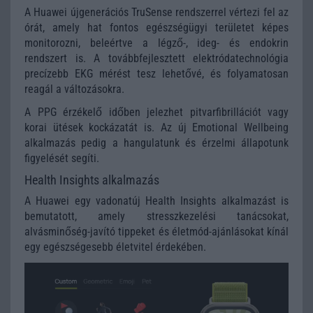
A Huawei újgenerációs TruSense rendszerrel vértezi fel az
órát, amely hat fontos egészségügyi területet képes
monitorozni, beleértve a légző-, ideg- és endokrin
rendszert is. A továbbfejlesztett elektródatechnológia
precízebb EKG mérést tesz lehetővé, és folyamatosan
reagál a változásokra.
A PPG érzékelő időben jelezhet pitvarfibrillációt vagy
korai ütések kockázatát is. Az új Emotional Wellbeing
alkalmazás pedig a hangulatunk és érzelmi állapotunk
figyelését segíti.
Health Insights alkalmazás
A Huawei egy vadonatúj Health Insights alkalmazást is
bemutatott, amely stresszkezelési tanácsokat,
alvásminőség-javító tippeket és életmód-ajánlásokat kínál
egy egészségesebb életvitel érdekében.