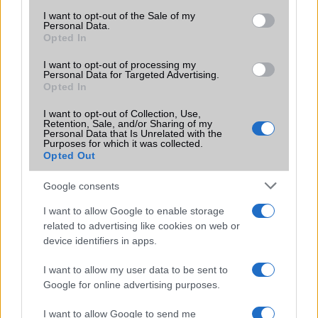
consent section.
I want to opt-out of the Sale of my
Personal Data.
Nelly GSM
Opted In
350.000 Ft (új)
I want to opt-out of processing my
Personal Data for Targeted Advertising.
Opted In
I want to opt-out of Collection, Use,
Retention, Sale, and/or Sharing of my
Számos népszerű Samsung Galaxy
Personal Data that Is Unrelated with the
Purposes for which it was collected.
készülék kimarad a One UI 9
Opted Out
frissítésből – itt a lista az érintett
modellekről
Google consents
2026.06.30
| Phone Arena
A One UI 9 érkezése új mesterséges intelligencia-
I want to allow Google to enable storage
funkciókat és továbbfejlesztett kezelőfelületet hoz,
related to advertising like cookies on web or
azonban több korábbi csúcskategóriás és középkategóriás
device identifiers in apps.
Galaxy készülék számára ez lesz az út vége.
I want to allow my user data to be sent to
iPhone 18 bemutató dátum - ekkor
Google for online advertising purposes.
rántja le a leplet az Apple az új
csúcsmobilokról
I want to allow Google to send me