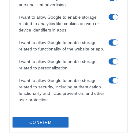
2026.06.29
| Phone Arena
personalized advertising.
A szeptemberi eseményen az iPhone 18 Pro modellek
mellett a régóta pletykált hajlítható iPhone Ultra is
I want to allow Google to enable storage
bemutatkozhat, miközben az áremelésekről szóló
related to analytics like cookies on web or
találgatások továbbra is beárnyékolják a rajtot.
device identifiers in apps.
Az Android rejtett automatizmusai: hat
I want to allow Google to enable storage
funkció, amely észrevétlenül könnyíti
related to functionality of the website or app.
meg a mindennapokat
2026.06.14
| Android Police
I want to allow Google to enable storage
Sok felhasználó külön alkalmazásokra esküszik, pedig az
related to personalization.
Android már évek óta olyan intelligens funkciókat kínál,
amelyek maguktól dolgoznak a háttérben.
I want to allow Google to enable storage
related to security, including authentication
functionality and fraud prevention, and other
Ez a rejtett Samsung funkció teljesen
user protection.
megváltoztatja a mobilhasználatot –
sokan mégsem tudnak róla
2026.07.12
| Android Central
CONFIRM
Az Edge Panel az egyik leghasznosabb funkció, amely
jelentősen felgyorsítja a mindennapi használatot,
miközben a Pixel telefonokból továbbra is hiányzik.