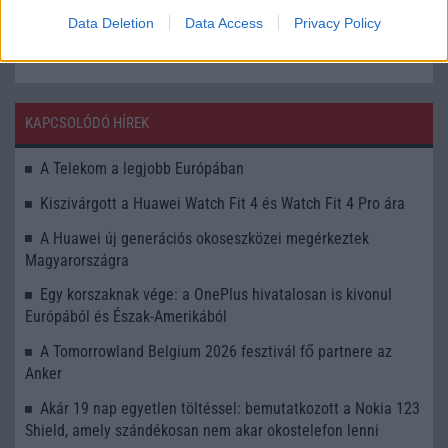
Data Deletion
Data Access
Privacy Policy
KAPCSOLÓDÓ HÍREK
A Telekom a legjobb Európában
Kiszivárgott a Huawei Watch Fit 4 és Watch Fit 4 Pro ára
A Huawei új generációs okoseszközei megérkeztek
Magyarországra
Egy korszaknak vége: a OnePlus hivatalosan is kivonul
Európából és Észak-Amerikából
A Tomorrowland Belgium 2026 fesztivál fő partnere az
Anker
Akár 19 nap egyetlen töltéssel: bemutatkozott a Nokia 123
Shield, amely szándékosan nem akar okostelefon lenni