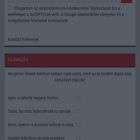
Elfogadom az
Adatvédelmi és Adatkezelési Tájékoztatót
Ezt a
webhelyet a reCAPTCHA védi. A Google
adatvédelmi irányelve
és a
szolgáltatási feltételek
érvényesek.
Korábbi hírlevelek
SZAVAZÁS
Megérné Önnek telefont váltani csak azért, mert az új modell dupla alap
tárhellyel érkezik?
Igen, a tárhely nagyon fontos
Talán, ha más fejlesztések is vannak
Nem, nekem a mostani tárhely is elég
Inkább felhőben tárolok mindent