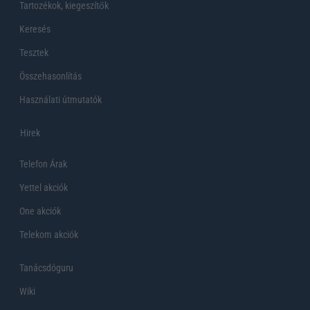
Tartozékok, kiegeszítők
Keresés
Tesztek
Összehasonlítás
Használati útmutatók
Hirek
Telefon Árak
Yettel akciók
One akciók
Telekom akciók
Tanácsdóguru
Wiki