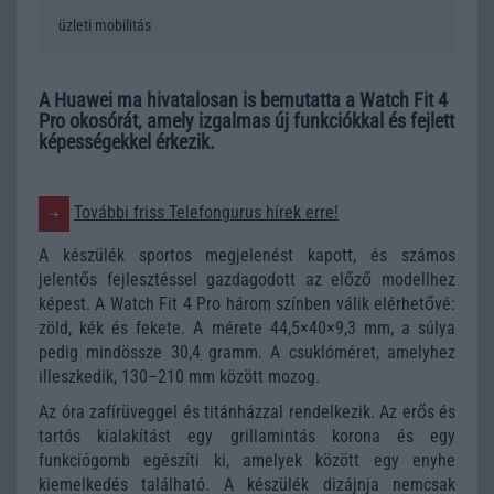
üzleti mobilitás
A Huawei ma hivatalosan is bemutatta a Watch Fit 4
Pro okosórát, amely izgalmas új funkciókkal és fejlett
képességekkel érkezik.
További friss Telefongurus hírek erre!
A készülék sportos megjelenést kapott, és számos
jelentős fejlesztéssel gazdagodott az előző modellhez
képest. A Watch Fit 4 Pro három színben válik elérhetővé:
zöld, kék és fekete. A mérete 44,5×40×9,3 mm, a súlya
pedig mindössze 30,4 gramm. A csuklóméret, amelyhez
illeszkedik, 130–210 mm között mozog.
Az óra zafírüveggel és titánházzal rendelkezik. Az erős és
tartós kialakítást egy grillamintás korona és egy
funkciógomb egészíti ki, amelyek között egy enyhe
kiemelkedés található. A készülék dizájnja nemcsak