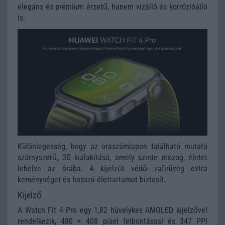
elegáns és prémium érzetű, hanem vízálló és korrózióálló
is.
Különlegesség, hogy az óraszámlapon található mutató
szárnyszerű, 3D kialakítású, amely szinte mozog, életet
lehelve az órába. A kijelzőt védő zafírüveg extra
keménységet és hosszú élettartamot biztosít.
Kijelző
A Watch Fit 4 Pro egy 1,82 hüvelykes AMOLED kijelzővel
rendelkezik, 480 × 408 pixel felbontással és 347 PPI