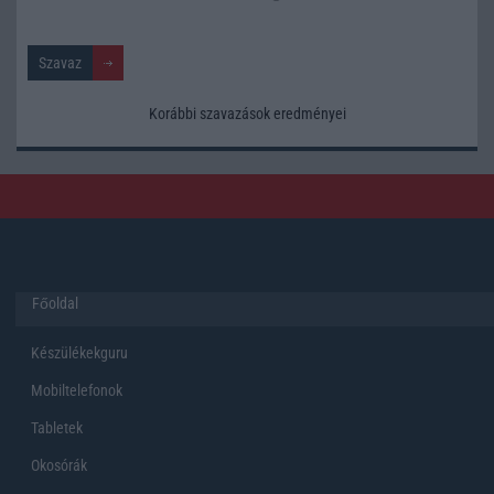
Korábbi szavazások eredményei
Főoldal
Készülékekguru
Mobiltelefonok
Tabletek
Okosórák