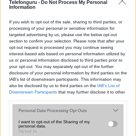
Telefonguru -
Do Not Process My Personal
Information
Samsung Galaxy S26
If you wish to opt-out of the sale, sharing to third parties, or
processing of your personal or sensitive information for
targeted advertising by us, please use the below opt-out
section to confirm your selection. Please note that after your
opt-out request is processed you may continue seeing
interest-based ads based on personal information utilized by
us or personal information disclosed to third parties prior to
your opt-out. You may separately opt-out of the further
Nelly GSM
disclosure of your personal information by third parties on the
245.000 Ft (új)
IAB’s list of downstream participants. This information may
also be disclosed by us to third parties on the
IAB’s List of
Downstream Participants
that may further disclose it to other
Samsung Galaxy S26 Ultra
third parties.
Please note that this website/app uses one or more Google
Personal Data Processing Opt Outs
services and may gather and store information including but
not limited to your visit or usage behaviour. You may click to
I want to opt-out of the Sharing of my
personal data.
grant or deny consent to Google and its third-party tags to
Opted In
use your data for below specified purposes in below Google