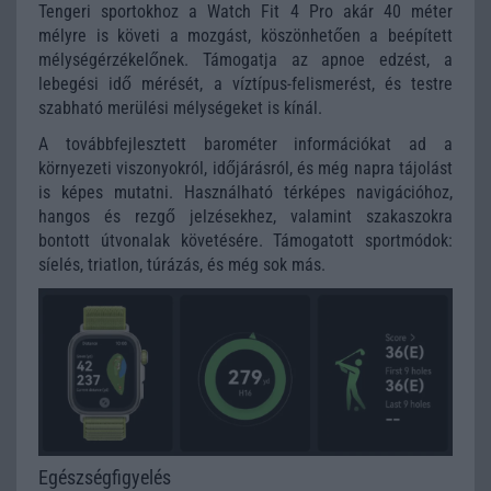
Tengeri sportokhoz a Watch Fit 4 Pro akár 40 méter
mélyre is követi a mozgást, köszönhetően a beépített
mélységérzékelőnek. Támogatja az apnoe edzést, a
lebegési idő mérését, a víztípus-felismerést, és testre
szabható merülési mélységeket is kínál.
A továbbfejlesztett barométer információkat ad a
környezeti viszonyokról, időjárásról, és még napra tájolást
is képes mutatni. Használható térképes navigációhoz,
hangos és rezgő jelzésekhez, valamint szakaszokra
bontott útvonalak követésére. Támogatott sportmódok:
síelés, triatlon, túrázás, és még sok más.
Egészségfigyelés