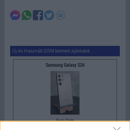
Új és Használt GSM kiemelt ajánlatok
Samsung Galaxy S26
Euro Gsm
267.000 Ft (új)