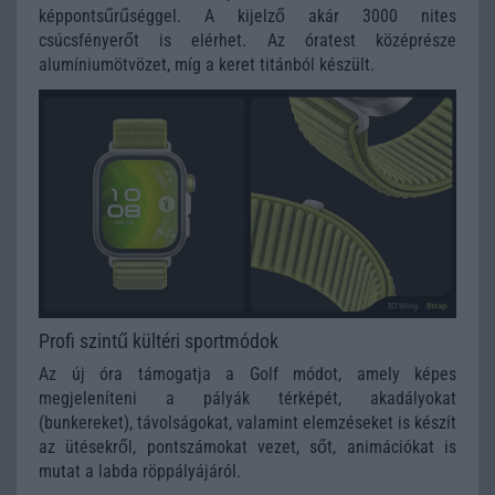
képpontsűrűséggel. A kijelző akár 3000 nites
csúcsfényerőt is elérhet. Az óratest középrésze
alumíniumötvözet, míg a keret titánból készült.
Profi szintű kültéri sportmódok
Az új óra támogatja a Golf módot, amely képes
megjeleníteni a pályák térképét, akadályokat
(bunkereket), távolságokat, valamint elemzéseket is készít
az ütésekről, pontszámokat vezet, sőt, animációkat is
mutat a labda röppályájáról.