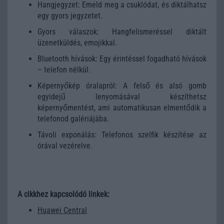
Hangjegyzet: Emeld meg a csuklódat, és diktálhatsz
egy gyors jegyzetet.
Gyors válaszok: Hangfelismeréssel diktált
üzenetküldés, emojikkal.
Bluetooth hívások: Egy érintéssel fogadható hívások
– telefon nélkül.
Képernyőkép óralapról: A felső és alsó gomb
egyidejű lenyomásával készíthetsz
képernyőmentést, ami automatikusan elmentődik a
telefonod galériájába.
Távoli exponálás: Telefonos szelfik készítése az
órával vezérelve.
A cikkhez kapcsolódó linkek:
Huawei Central