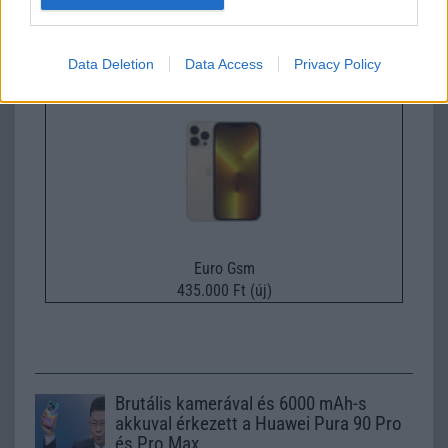
Nyugati GSM
195.000 Ft (új)
Data Deletion
Data Access
Privacy Policy
Apple iPhone 16 Pro Max
Euro Gsm
435.000 Ft (új)
Brutális kamerával és 6000 mAh-s
akkuval érkezett a Huawei Pura 90 Pro
és Pro Max