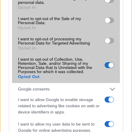
personal data.
grant or deny consent to Google and its third-party tags to
szolgáltatás csomag rajta!
Opted In
use your data for below specified purposes in below Google
Brand
Max - valamilyen szempontból
consent section.
I want to opt-out of the Sale of my
kiemelkedõ változat (ez lehet
Personal Data.
Opted In
képernyõ, üzemidõ, stb)!
Védelem
IP69
I want to opt-out of processing my
Personal Data for Targeted Advertising.
Opted In
Limited Edition
Nincs
I want to opt-out of Collection, Use,
SAR
Nincs publikus adat!
Retention, Sale, and/or Sharing of my
Personal Data that Is Unrelated with the
N/A = Nincs adat. Legutóbbi frissítés: 2026-07-13 19:00:00
Purposes for which it was collected.
Opted Out
Google consents
I want to allow Google to enable storage
related to advertising like cookies on web or
device identifiers in apps.
Új és Használt GSM kiemelt ajánlatok
I want to allow my user data to be sent to
Apple iPhone 16
Google for online advertising purposes.