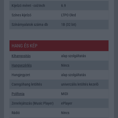
Kijelző méret - col/inch
6.9
Színes kijelző
LTPO Oled
Színárnyalatok száma db
1B (32 bit)
HANG ÉS KÉP
Kihangositás
alap szolgáltatás
Hangvezérlés
Nincs
Hangjegyzet
alap szolgáltatás
Csengőhang letöltés
univerzális letöltés kezelõ
Polifonia
MIDI
Zenelejátszás (Music Player)
ePlayer
Rádió
Nincs