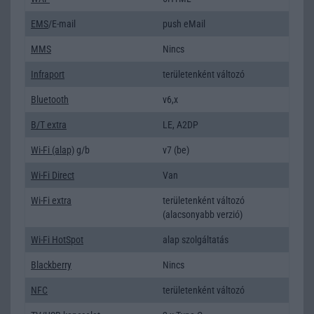
EMS
/E-mail
push eMail
MMS
Nincs
Infraport
területenként változó
Bluetooth
v6,x
B/T extra
LE, A2DP
Wi-Fi (alap)
g/b
v7 (be)
Wi-Fi Direct
Van
Wi-Fi extra
területenként változó
(alacsonyabb verzió)
Wi-Fi HotSpot
alap szolgáltatás
Blackberry
Nincs
NFC
területenként változó