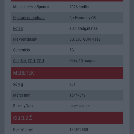
Megjelenés időpontja
2026 április
Operációs rendszer
6,x Harmony OS
RotaS
alap szolgáltatás
Frekvenciasáv
5G, LTE, GSM 4 sáv
Generáció
5G
ChipSet
,
CPU
,
GPU
Kirin, 10 magos
MÉRETEK
Súly g
231
Méret mm
164*78*9
Billentyűzet
touchscreen
KIJELZŐ
Kijelző pixel
1308*2880