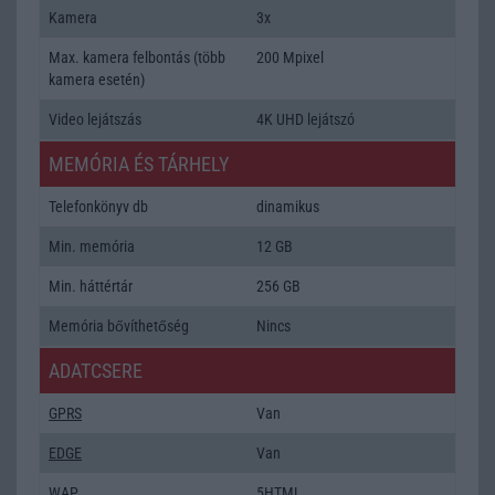
Kamera
3x
Max. kamera felbontás (több
200 Mpixel
kamera esetén)
Video lejátszás
4K UHD lejátszó
MEMÓRIA ÉS TÁRHELY
Telefonkönyv db
dinamikus
Min. memória
12 GB
Min. háttértár
256 GB
Memória bővíthetőség
Nincs
ADATCSERE
GPRS
Van
EDGE
Van
WAP
5HTML