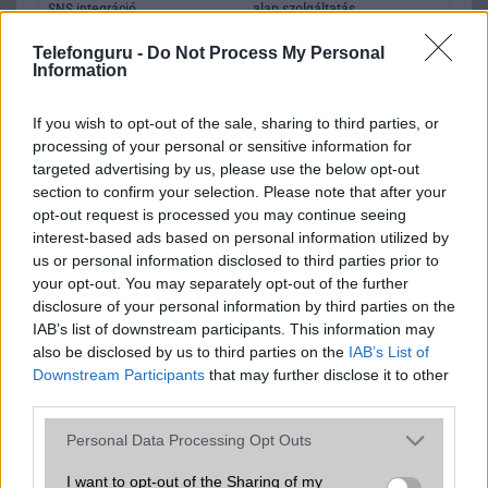
SNS integráció
alap szolgáltatás
Organizer
alap szolgáltatás
Telefonguru -
Do Not Process My Personal
Information
T9 szótár
alkalmazás független szótár
If you wish to opt-out of the sale, sharing to third parties, or
Office alkalmazások
alap szolgáltatás
processing of your personal or sensitive information for
Iránytũ
ecompass
targeted advertising by us, please use the below opt-out
section to confirm your selection. Please note that after your
Extrák
Nincs
opt-out request is processed you may continue seeing
interest-based ads based on personal information utilized by
EGYÉB
us or personal information disclosed to third parties prior to
your opt-out. You may separately opt-out of the further
Vibra jelzés
alap szolgáltatás
disclosure of your personal information by third parties on the
IAB’s list of downstream participants. This information may
SIM típus
eSIM
also be disclosed by us to third parties on the
IAB’s List of
SIM-ek száma
2
Downstream Participants
that may further disclose it to other
third parties.
Flight mode
Van
Please note that this website/app uses one or more Google
Personal Data Processing Opt Outs
Terület
Kína
services and may gather and store information including but
not limited to your visit or usage behaviour. You may click to
I want to opt-out of the Sharing of my
Funkciók
Nincs "Google Play"