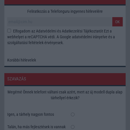
Feliratkozás a Telefonguru ingyenes hírlevelére
OK
Elfogadom az
Adatvédelmi és Adatkezelési Tájékoztatót
Ezt a
webhelyet a reCAPTCHA védi. A Google
adatvédelmi irányelve
és a
szolgáltatási feltételek
érvényesek.
Korábbi hírlevelek
SZAVAZÁS
Megérné Önnek telefont váltani csak azért, mert az új modell dupla alap
tárhellyel érkezik?
Igen, a tárhely nagyon fontos
Talán, ha más fejlesztések is vannak