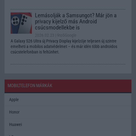
Lemásolják a Samsungot? Már jön a
privacy kijelző más Android
csúcsmodellekbe is
2026.02.23
| 9to5Google
A Galaxy S26 Ultra új Privacy Display kijelzője teljesen új szintre
emelheti a mobilos adatvédelmet – és már idén több androidos
csúcstelefonban is feltűnhet.
MOBILTELEFON MÁRKÁK
Apple
Honor
Huawei