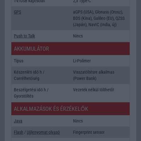
TV/USB kapcsolat
2,x Type-C
GPS
aGPS (USA), Glonass (Orosz),
BDS (Kína), Galileo (EU), QZSS
(Japán), NavIC (India, új)
Push to Talk
Nincs
AKKUMULÁTOR
Típus
Li-Polimer
Készenléti idő h /
Visszatöltésre alkalmas
Cserélhetőség
(Power Bank)
Beszélgetési idő h /
Vezeték nélkül tölthetõ!
Gyorstöltés
ALKALMAZÁSOK ÉS ÉRZÉKELŐK
Java
Nincs
Flash
/
Ujjlenyomat olvasó
Fingerprint sensor