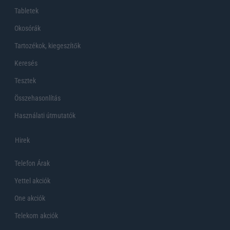
Tabletek
Okosórák
Tartozékok, kiegeszítők
Keresés
Tesztek
Összehasonlítás
Használati útmutatók
Hirek
Telefon Árak
Yettel akciók
One akciók
Telekom akciók