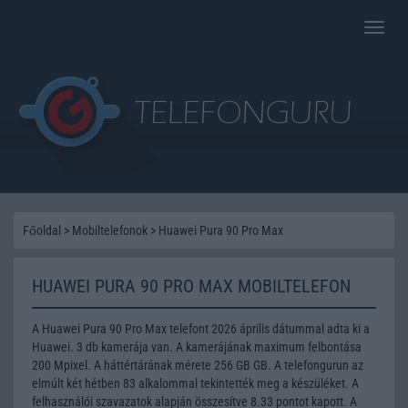
Toggle
naviga
Főoldal
>
Mobiltelefonok
>
Huawei Pura 90 Pro Max
HUAWEI PURA 90 PRO MAX MOBILTELEFON
A Huawei Pura 90 Pro Max telefont 2026 április dátummal adta ki a
Huawei. 3 db kamerája van. A kamerájának maximum felbontása
200 Mpixel. A háttértárának mérete 256 GB GB. A telefongurun az
elmúlt két hétben 83 alkalommal tekintették meg a készüléket. A
felhasználói szavazatok alapján összesítve 8.33 pontot kapott. A