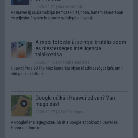
2026.04.21
| huaweicentral
A Huawei új csúcsmobiljai nemcsak dizájnban, hanem kamerában
és teljesítményben is komoly szintlépést hoznak.
A mobilfotózás új szintje: brutális zoom
és mesterséges intelligencia
találkozása
2026.04.15
| Android Headlines
Huawei Pura 90 Pro Max kamerája olyan részletességet ígér, amit
eddig ritkán láttunk.
Google nélküli Huawei-ed van? Van
megoldás!
2020.10.27
| XDA Developers
A Googlefier a legegyszerűbb út a Google appokhoz Huawei és
Honor telefonokon.