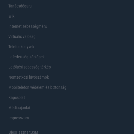
Tanácsdóguru
Wiki
Internet sebességmérő
Virtuális valóság
Telefonkönyvek
Lefedettségi térképek
Letöltési sebesség térkép
Nemzetközi hívószámok
Mobiltelefon védelem és biztonság
Kapcsolat
Médiaajánlat
Impresszum
UjesHasznaltGSM