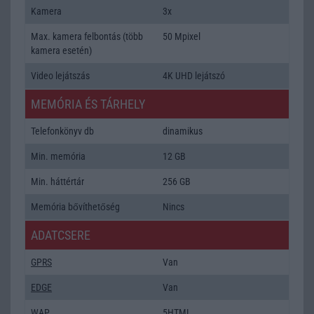
Kamera
3x
Max. kamera felbontás (több
50 Mpixel
kamera esetén)
Video lejátszás
4K UHD lejátszó
MEMÓRIA ÉS TÁRHELY
Telefonkönyv db
dinamikus
Min. memória
12 GB
Min. háttértár
256 GB
Memória bővíthetőség
Nincs
ADATCSERE
GPRS
Van
EDGE
Van
WAP
5HTML