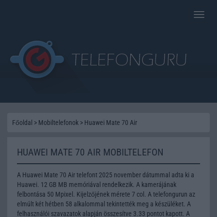
Toggle
naviga
Főoldal
>
Mobiltelefonok
>
Huawei Mate 70 Air
HUAWEI MATE 70 AIR MOBILTELEFON
A Huawei Mate 70 Air telefont 2025 november dátummal adta ki a
Huawei. 12 GB MB memóriával rendelkezik. A kamerájának
felbontása 50 Mpixel. Kijelzőjének mérete 7 col. A telefongurun az
elmúlt két hétben 58 alkalommal tekintették meg a készüléket. A
felhasználói szavazatok alapján összesítve 3.33 pontot kapott. A