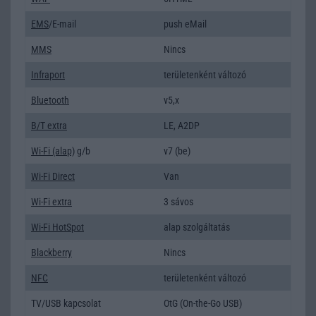
EMS
/E-mail
push eMail
MMS
Nincs
Infraport
területenként változó
Bluetooth
v5,x
B/T extra
LE, A2DP
Wi-Fi (alap)
g/b
v7 (be)
Wi-Fi Direct
Van
Wi-Fi extra
3 sávos
Wi-Fi HotSpot
alap szolgáltatás
Blackberry
Nincs
NFC
területenként változó
TV/USB kapcsolat
OtG (On-the-Go USB)