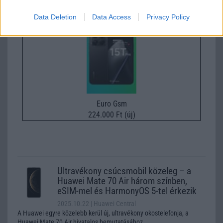
Xiaomi 15T Pro
Data Deletion
Data Access
Privacy Policy
Euro Gsm
224.000 Ft (új)
Ultravékony csúcsmobil közeleg – a
Huawei Mate 70 Air három színben,
eSIM-mel és HarmonyOS 5-tel érkezik
2025.10.22
| Huawei Central
A Huawei egyre közelebb kerül új, ultravékony okostelefonja, a
Huawei Mate 70 Air hivatalos bemutatásához.