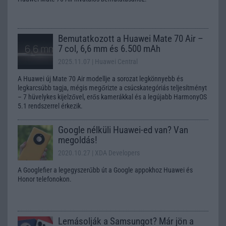
Bemutatkozott a Huawei Mate 70 Air –
7 col, 6,6 mm és 6.500 mAh
2025.11.07
| Huawei Central
A Huawei új Mate 70 Air modellje a sorozat legkönnyebb és
legkarcsúbb tagja, mégis megőrizte a csúcskategóriás teljesítményt
– 7 hüvelykes kijelzővel, erős kamerákkal és a legújabb HarmonyOS
5.1 rendszerrel érkezik.
Google nélküli Huawei-ed van? Van
megoldás!
2020.10.27
| XDA Developers
A Googlefier a legegyszerűbb út a Google appokhoz Huawei és
Honor telefonokon.
Lemásolják a Samsungot? Már jön a