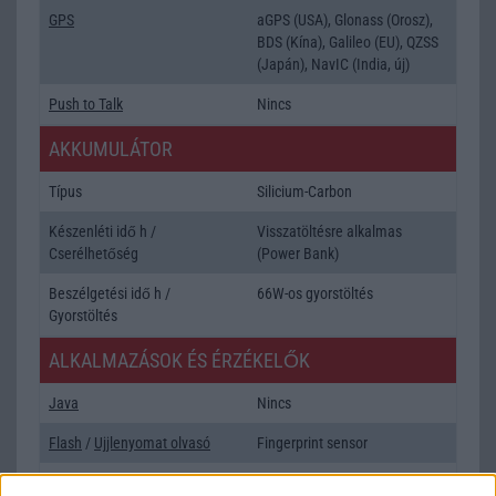
GPS
aGPS (USA), Glonass (Orosz),
BDS (Kína), Galileo (EU), QZSS
(Japán), NavIC (India, új)
Push to Talk
Nincs
AKKUMULÁTOR
Típus
Silicium-Carbon
Készenléti idő h /
Visszatöltésre alkalmas
Cserélhetőség
(Power Bank)
Beszélgetési idő h /
66W-os gyorstöltés
Gyorstöltés
ALKALMAZÁSOK ÉS ÉRZÉKELŐK
Java
Nincs
Flash
/
Ujjlenyomat olvasó
Fingerprint sensor
SNS integráció
alap szolgáltatás