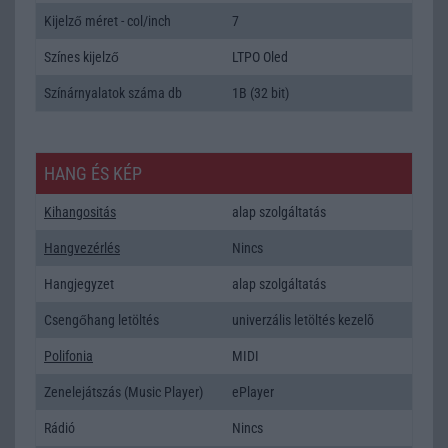
Kijelző méret - col/inch
7
Színes kijelző
LTPO Oled
Színárnyalatok száma db
1B (32 bit)
HANG ÉS KÉP
Kihangositás
alap szolgáltatás
Hangvezérlés
Nincs
Hangjegyzet
alap szolgáltatás
Csengőhang letöltés
univerzális letöltés kezelõ
Polifonia
MIDI
Zenelejátszás (Music Player)
ePlayer
Rádió
Nincs