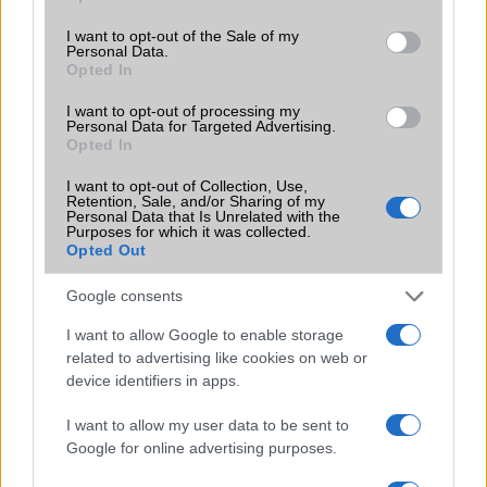
use your data for below specified purposes in below Google
consent section.
I want to opt-out of the Sale of my
Brand
Nincs
Personal Data.
Opted In
Védelem
IP69
I want to opt-out of processing my
Limited Edition
Nincs
Personal Data for Targeted Advertising.
Opted In
SAR
Nincs publikus adat!
I want to opt-out of Collection, Use,
N/A = Nincs adat. Legutóbbi frissítés: 2026-07-13 19:00:00
Retention, Sale, and/or Sharing of my
Personal Data that Is Unrelated with the
Purposes for which it was collected.
Opted Out
Google consents
I want to allow Google to enable storage
related to advertising like cookies on web or
Új és Használt GSM kiemelt ajánlatok
device identifiers in apps.
Apple iPhone 16 Pro
I want to allow my user data to be sent to
Google for online advertising purposes.