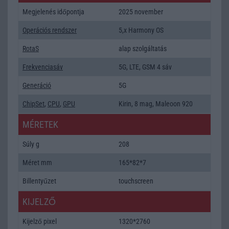
Megjelenés időpontja
2025 november
Operációs rendszer
5,x Harmony OS
RotaS
alap szolgáltatás
Frekvenciasáv
5G, LTE, GSM 4 sáv
Generáció
5G
ChipSet
,
CPU
,
GPU
Kirin, 8 mag, Maleoon 920
MÉRETEK
Súly g
208
Méret mm
165*82*7
Billentyűzet
touchscreen
KIJELZŐ
Kijelző pixel
1320*2760