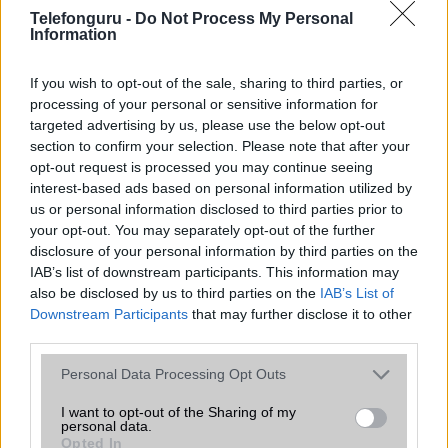
Telefonguru -
Do Not Process My Personal
Organizer
alap szolgáltatás
Information
T9 szótár
alkalmazás független szótár
If you wish to opt-out of the sale, sharing to third parties, or
Office alkalmazások
alap szolgáltatás
processing of your personal or sensitive information for
targeted advertising by us, please use the below opt-out
Iránytũ
ecompass
section to confirm your selection. Please note that after your
opt-out request is processed you may continue seeing
Extrák
High-bitrate audio support
interest-based ads based on personal information utilized by
EGYÉB
us or personal information disclosed to third parties prior to
your opt-out. You may separately opt-out of the further
Vibra jelzés
alap szolgáltatás
disclosure of your personal information by third parties on the
IAB’s list of downstream participants. This information may
SIM típus
nanoSIM
also be disclosed by us to third parties on the
IAB’s List of
Downstream Participants
that may further disclose it to other
SIM-ek száma
2
third parties.
Flight mode
Van
Please note that this website/app uses one or more Google
Personal Data Processing Opt Outs
services and may gather and store information including but
Terület
Globális
not limited to your visit or usage behaviour. You may click to
I want to opt-out of the Sharing of my
personal data.
Funkciók
Nincs "Google Play"
grant or deny consent to Google and its third-party tags to
Opted In
szolgáltatás csomag rajta!