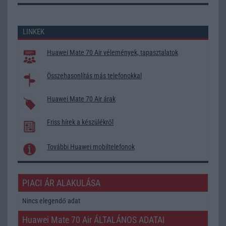
LINKEK
Huawei Mate 70 Air vélemények, tapasztalatok
Összehasonlítás más telefonokkal
Huawei Mate 70 Air árak
Friss hírek a készülékről
További Huawei mobiltelefonok
PIACI ÁR ALAKULÁSA
Nincs elegendő adat
Huawei Mate 70 Air ÁLTALÁNOS ADATAI