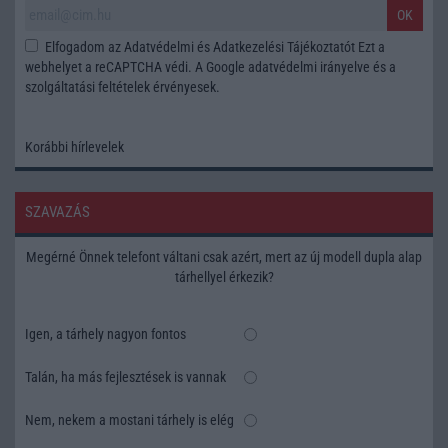
OK
Elfogadom az
Adatvédelmi és Adatkezelési Tájékoztatót
Ezt a
webhelyet a reCAPTCHA védi. A Google
adatvédelmi irányelve
és a
szolgáltatási feltételek
érvényesek.
Korábbi hírlevelek
SZAVAZÁS
Megérné Önnek telefont váltani csak azért, mert az új modell dupla alap
tárhellyel érkezik?
Igen, a tárhely nagyon fontos
Talán, ha más fejlesztések is vannak
Nem, nekem a mostani tárhely is elég