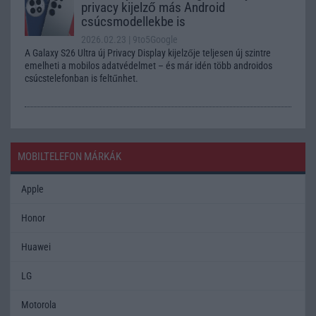
privacy kijelző más Android
csúcsmodellekbe is
2026.02.23
| 9to5Google
A Galaxy S26 Ultra új Privacy Display kijelzője teljesen új szintre
emelheti a mobilos adatvédelmet – és már idén több androidos
csúcstelefonban is feltűnhet.
MOBILTELEFON MÁRKÁK
Apple
Honor
Huawei
LG
Motorola