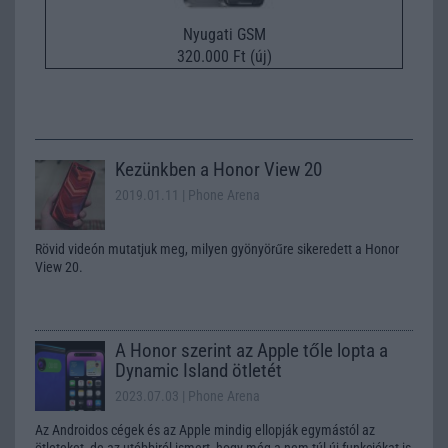
Nyugati GSM
320.000 Ft (új)
Kezünkben a Honor View 20
2019.01.11
| Phone Arena
Rövid videón mutatjuk meg, milyen gyönyörűre sikeredett a Honor
View 20.
A Honor szerint az Apple tőle lopta a
Dynamic Island ötletét
2023.07.03
| Phone Arena
Az Androidos cégek és az Apple mindig ellopják egymástól az
ötleteket, de az utóbbiról ismert, hogy még a nem túl új funkciókat is