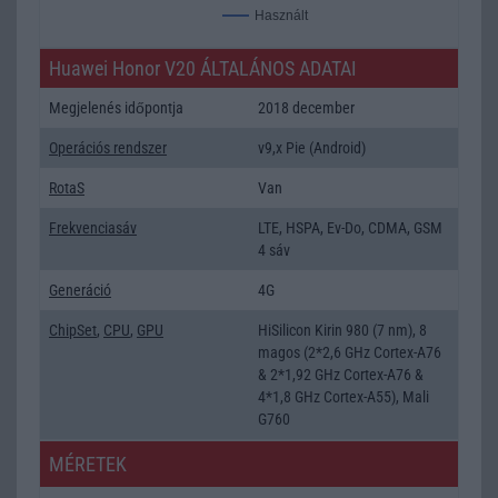
Használt
Huawei Honor V20 ÁLTALÁNOS ADATAI
Megjelenés időpontja
2018 december
Operációs rendszer
v9,x Pie (Android)
RotaS
Van
Frekvenciasáv
LTE, HSPA, Ev-Do, CDMA, GSM
4 sáv
Generáció
4G
ChipSet
,
CPU
,
GPU
HiSilicon Kirin 980 (7 nm), 8
magos (2*2,6 GHz Cortex-A76
& 2*1,92 GHz Cortex-A76 &
4*1,8 GHz Cortex-A55), Mali
G760
MÉRETEK