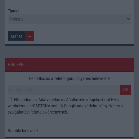
Tipus :
HÍRLEVÉL
Feliratkozás a Telefonguru ingyenes hírlevelére
OK
Elfogadom az
Adatvédelmi és Adatkezelési Tájékoztatót
Ezt a
webhelyet a reCAPTCHA védi. A Google
adatvédelmi irányelve
és a
szolgáltatási feltételek
érvényesek.
Korábbi hírlevelek