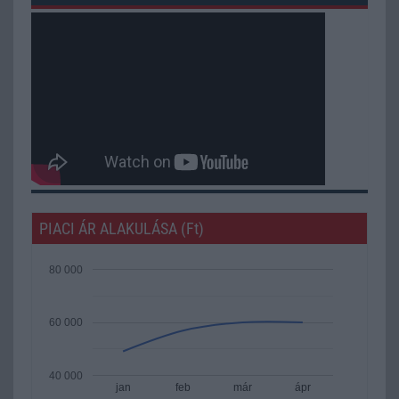
PIACI ÁR ALAKULÁSA (Ft)
80 000
60 000
40 000
jan
feb
már
ápr