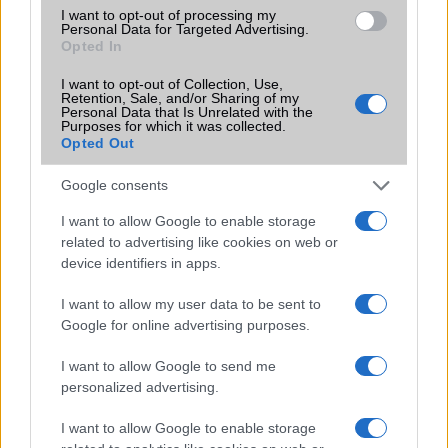
Vibra jelzés
alap szolgáltatás
I want to opt-out of processing my
Personal Data for Targeted Advertising.
Opted In
SIM típus
nanoSIM
I want to opt-out of Collection, Use,
SIM-ek száma
2
Retention, Sale, and/or Sharing of my
Personal Data that Is Unrelated with the
Flight mode
Van
Purposes for which it was collected.
Opted Out
Terület
Kína
Google consents
Funkciók
A "View 20" a globális
változaté lesz - elõzetes hírek
I want to allow Google to enable storage
szerint! A Moschino Edition
related to advertising like cookies on web or
8/256 GB memóriával
device identifiers in apps.
rendelkezik!
I want to allow my user data to be sent to
Brand
2019
Google for online advertising purposes.
Védelem
Nincs
I want to allow Google to send me
Limited Edition
Moschino
personalized advertising.
SAR
Nincs publikus adat!
I want to allow Google to enable storage
N/A = Nincs adat. Legutóbbi frissítés: 2026-07-13 19:00:00