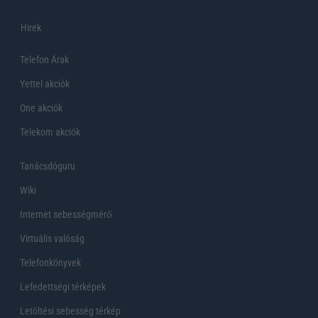
Hirek
Telefon Árak
Yettel akciók
One akciók
Telekom akciók
Tanácsdóguru
Wiki
Internet sebességmérő
Virtuális valóság
Telefonkönyvek
Lefedettségi térképek
Letöltési sebesség térkép