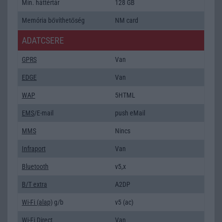
Min. háttértár
128 GB
Memória bővíthetőség
NM card
ADATCSERE
GPRS
Van
EDGE
Van
WAP
5HTML
EMS
/E-mail
push eMail
MMS
Nincs
Infraport
Van
Bluetooth
v5,x
B/T extra
A2DP
Wi-Fi (alap)
g/b
v5 (ac)
Wi-Fi Direct
Van