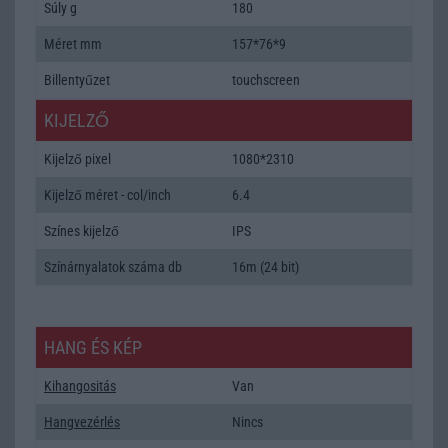
Súly g
180
Méret mm
157*76*9
Billentyűzet
touchscreen
KIJELZŐ
Kijelző pixel
1080*2310
Kijelző méret - col/inch
6.4
Színes kijelző
IPS
Színárnyalatok száma db
16m (24 bit)
HANG ÉS KÉP
Kihangositás
Van
Hangvezérlés
Nincs