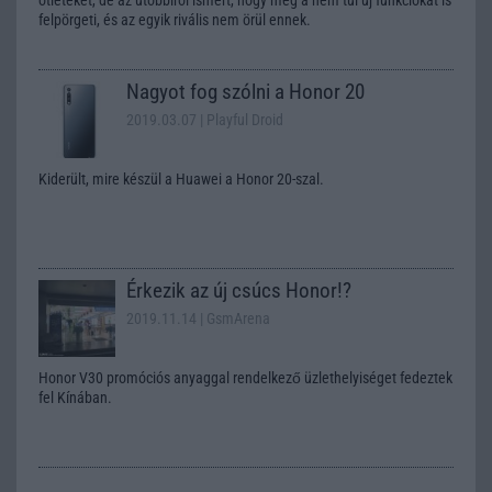
felpörgeti, és az egyik rivális nem örül ennek.
Nagyot fog szólni a Honor 20
2019.03.07
| Playful Droid
Kiderült, mire készül a Huawei a Honor 20-szal.
Érkezik az új csúcs Honor!?
2019.11.14
| GsmArena
Honor V30 promóciós anyaggal rendelkező üzlethelyiséget fedeztek
fel Kínában.