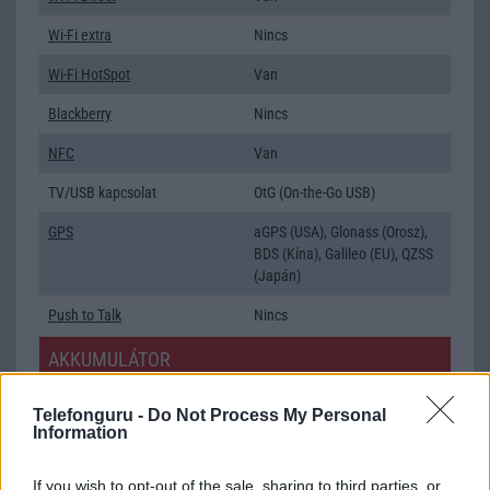
Wi-Fi extra
Nincs
Wi-Fi HotSpot
Van
Blackberry
Nincs
NFC
Van
TV/USB kapcsolat
OtG (On-the-Go USB)
GPS
aGPS (USA), Glonass (Orosz),
BDS (Kína), Galileo (EU), QZSS
(Japán)
Push to Talk
Nincs
AKKUMULÁTOR
Típus
Li-Polimer
Telefonguru -
Do Not Process My Personal
Information
Készenléti idő h /
Az akkumulátor nem vehetõ ki!
Cserélhetőség
If you wish to opt-out of the sale, sharing to third parties, or