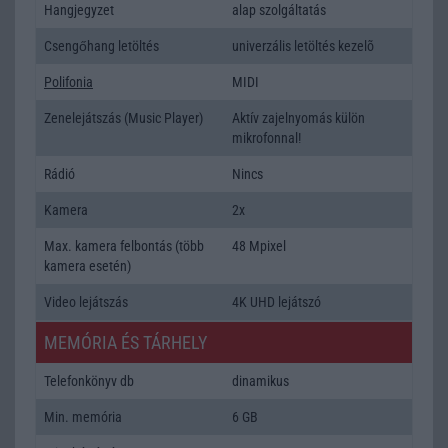
Hangjegyzet
alap szolgáltatás
Csengőhang letöltés
univerzális letöltés kezelõ
Polifonia
MIDI
Zenelejátszás (Music Player)
Aktív zajelnyomás külön
mikrofonnal!
Rádió
Nincs
Kamera
2x
Max. kamera felbontás (több
48 Mpixel
kamera esetén)
Video lejátszás
4K UHD lejátszó
MEMÓRIA ÉS TÁRHELY
Telefonkönyv db
dinamikus
Min. memória
6 GB