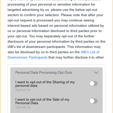
Beszélgetési idő h /
Gyorstöltésre alkalmas
processing of your personal or sensitive information for
Gyorstöltés
targeted advertising by us, please use the below opt-out
section to confirm your selection. Please note that after your
ALKALMAZÁSOK ÉS ÉRZÉKELŐK
opt-out request is processed you may continue seeing
interest-based ads based on personal information utilized by
Java
Nincs
us or personal information disclosed to third parties prior to
your opt-out. You may separately opt-out of the further
Flash
/
Ujjlenyomat olvasó
Fingerprint sensor
disclosure of your personal information by third parties on the
SNS integráció
alap szolgáltatás
IAB’s list of downstream participants. This information may
also be disclosed by us to third parties on the
IAB’s List of
Organizer
alap szolgáltatás
Downstream Participants
that may further disclose it to other
third parties.
T9 szótár
alkalmazás független szótár
Please note that this website/app uses one or more Google
Personal Data Processing Opt Outs
Office alkalmazások
DV = Document viewer (Word,
services and may gather and store information including but
Excel, PowerPoint, PDF)
not limited to your visit or usage behaviour. You may click to
I want to opt-out of the Sharing of my
personal data.
grant or deny consent to Google and its third-party tags to
Iránytũ
ecompass
Opted In
use your data for below specified purposes in below Google
Extrák
Nincs
consent section.
I want to opt-out of the Sale of my
Personal Data.
EGYÉB
Opted In