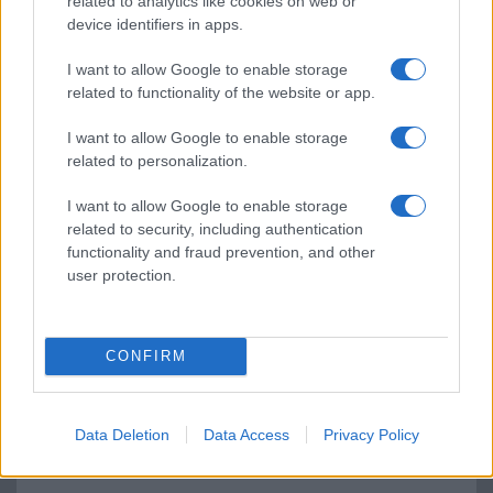
related to analytics like cookies on web or
device identifiers in apps.
I want to allow Google to enable storage
related to functionality of the website or app.
I want to allow Google to enable storage
related to personalization.
Új és Használt GSM kiemelt ajánlatok
I want to allow Google to enable storage
Apple iPhone 15 Pro Max
related to security, including authentication
functionality and fraud prevention, and other
user protection.
CONFIRM
Data Deletion
Data Access
Privacy Policy
Nyugati GSM
320.000 Ft (új)