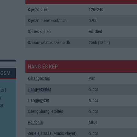
Kijelző pixel
120*240
Kijelző méret - col/inch
0.95
Színes kijelző
AmOled
Színárnyalatok száma db
256k (18 bit)
HANG ÉS KÉP
TGSM
Kihangositás
Van
ért
Hangvezérlés
Nincs
y
Hangjegyzet
Nincs
or
Csengőhang letöltés
Nincs
Polifonia
MIDI
Zenelejátszás (Music Player)
Nincs