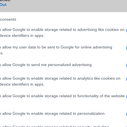
Out
TV/USB kapcsolat
Nincs
GPS
nincs
consents
Push to Talk
Van
o allow Google to enable storage related to advertising like cookies on
evice identifiers in apps.
AKKUMULÁTOR
o allow my user data to be sent to Google for online advertising
Típus
Li-Polimer
s.
Készenléti idő h /
Az akkumulátor nem vehetõ 
Cserélhetőség
to allow Google to send me personalized advertising.
Beszélgetési idő h /
Mágneses dokkolón tölthetõ
o allow Google to enable storage related to analytics like cookies on
Gyorstöltés
evice identifiers in apps.
ALKALMAZÁSOK ÉS ÉRZÉKELŐK
o allow Google to enable storage related to functionality of the website
Java
Nincs
Flash
/
Ujjlenyomat olvasó
Nincs
o allow Google to enable storage related to personalization.
SNS integráció
Nincs
o allow Google to enable storage related to security, including