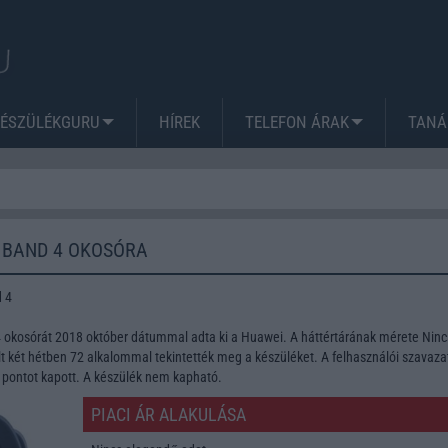
KÉSZÜLÉKGURU
HÍREK
TELEFON ÁRAK
TANÁ
 BAND 4 OKOSÓRA
 4
okosórát 2018 október dátummal adta ki a Huawei. A háttértárának mérete Ninc
t két hétben 72 alkalommal tekintették meg a készüléket. A felhasználói szavaza
 pontot kapott. A készülék nem kapható.
PIACI ÁR ALAKULÁSA