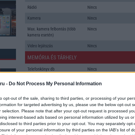
Rádió
Nincs
Kamera
Nincs
Max. kamera felbontás (több
Nincs
kamera esetén)
Video lejátszás
Nincs
MEMÓRIA ÉS TÁRHELY
Telefonkönyv db
Nincs
Min. memória
0 MB
ru -
Do Not Process My Personal Information
Min. háttértár
Nincs
to opt-out of the sale, sharing to third parties, or processing of your per
Memória bővíthetőség
Nincs
formation for targeted advertising by us, please use the below opt-out s
r selection. Please note that after your opt-out request is processed y
k: 6
ADATCSERE
eing interest-based ads based on personal information utilized by us or
disclosed to third parties prior to your opt-out. You may separately opt-
GPRS
Nincs
losure of your personal information by third parties on the IAB’s list of