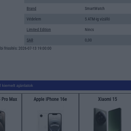
Brand
SmartWatch
Védelem
5 ATM-ig vízálló
Limited Edition
Nincs
SAR
0,00
i frissítés: 2026-07-13 19:00:00
 kiemelt ajánlatok
5 Pro Max
Apple iPhone 16e
Xiaomi 15