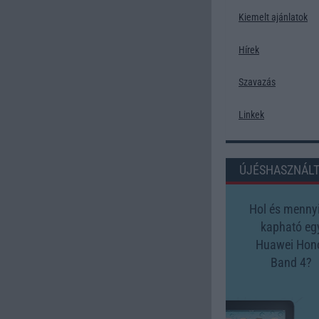
Kiemelt ajánlatok
Hírek
Szavazás
Linkek
ÚJÉSHASZNÁL
Hol és mennyi
kapható eg
Huawei Hon
Band 4?