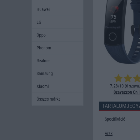
Huawei
LG
Oppo
Phenom
Realme
Samsung
7.28/10 (
6 szava
Xiaomi
Szavazzon Ön i
Összes márka
TARTALOMJEGY
Specifikáció
Árak