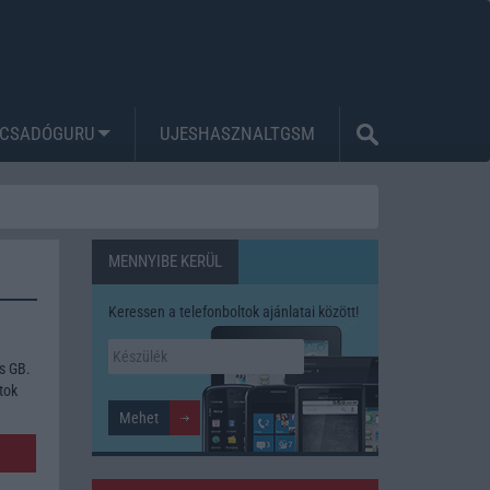
CSADÓGURU
UJESHASZNALTGSM
MENNYIBE KERÜL
Keressen a telefonboltok ajánlatai között!
s GB.
tok