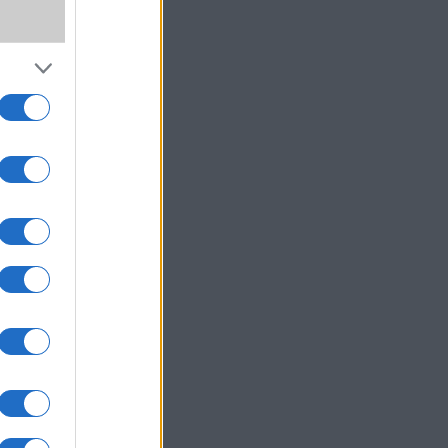
ki!
!