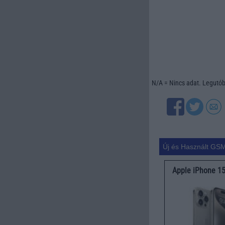
N/A = Nincs adat. Legutóbb
Új és Használt GSM
Apple iPhone 1