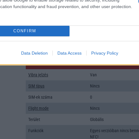
Organizer
Nincs
cation functionality and fraud prevention, and other user protection.
T9 szótár
Nincs
Office alkalmazások
Nincs
CONFIRM
Iránytũ
Nincs
Extrák
Nincs
Data Deletion
Data Access
Privacy Policy
EGYÉB
Vibra jelzés
Van
SIM típus
Nincs
SIM-ek száma
0
Flight mode
Nincs
Terület
Globális
Funkciók
Egyes verzióiban nincs benn
NFC!