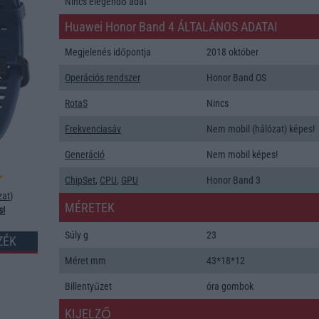
Nincs elegendő adat
Huawei Honor Band 4 ÁLTALÁNOS ADATAI
Megjelenés időpontja
2018 október
Operációs rendszer
Honor Band OS
RotaS
Nincs
Frekvenciasáv
Nem mobil (hálózat) képes!
Generáció
Nem mobil képes!
ChipSet
,
CPU
,
GPU
Honor Band 3
zat
)
MÉRETEK
s!
Súly g
23
ZÉK
Méret mm
43*18*12
Billentyűzet
óra gombok
KIJELZŐ