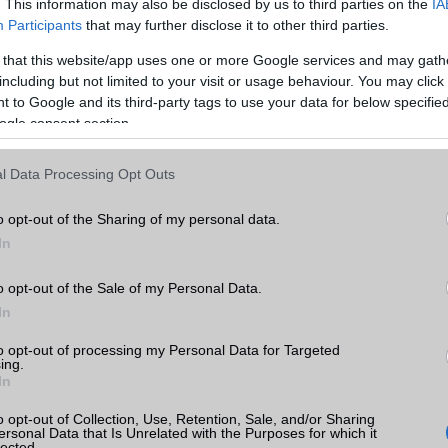
EDGE
Nincs
. This information may also be disclosed by us to third parties on the
IA
Participants
that may further disclose it to other third parties.
WAP
Nincs
 that this website/app uses one or more Google services and may gath
EMS
/E-mail
Nincs
including but not limited to your visit or usage behaviour. You may click 
 to Google and its third-party tags to use your data for below specifi
r
MMS
Nincs
ogle consent section.
Infraport
Detector sensor
k
l Data Processing Opt Outs
Bluetooth
v4,x
tás
kkal
B/T extra
Nincs
o opt-out of the Sharing of my personal data.
In
Wi-Fi (alap)
g/b
Nincs
r
o opt-out of the Sale of my Personal Data.
Wi-Fi Direct
Nincs
In
Wi-Fi extra
Nincs
to opt-out of processing my Personal Data for Targeted
Wi-Fi HotSpot
Nincs
ing.
In
wei
Blackberry
Nincs
o opt-out of Collection, Use, Retention, Sale, and/or Sharing
ersonal Data that Is Unrelated with the Purposes for which it
NFC
Van
lected.