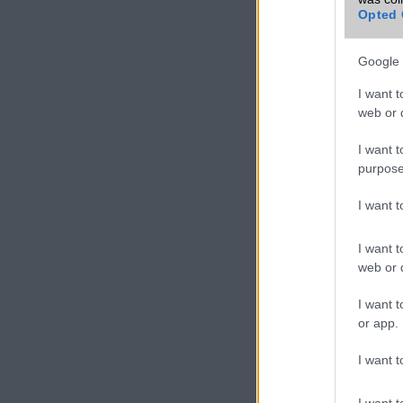
Opted 
Google 
I want t
web or d
I want t
purpose
I want 
I want t
web or d
I want t
or app.
I want t
I want t