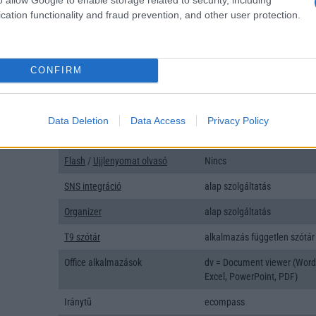
Típus
Li-Polimer
cation functionality and fraud prevention, and other user protection.
Készenléti idő h /
Az akkumulátor nem vehetõ 
Cserélhetőség
Beszélgetési idő h /
14
CONFIRM
Gyorstöltés
ALKALMAZÁSOK ÉS ÉRZÉKELŐK
Data Deletion
Data Access
Privacy Policy
Java
Nincs
Flash
/
Ujjlenyomat olvasó
Nincs
SNS integráció
alap szolgáltatás
Organizer
alap szolgáltatás
T9 szótár
alkalmazás független szótár
Office alkalmazások
dv = Document viewer (Word
Excel, PowerPoint, PDF)
Iránytũ
ecompass