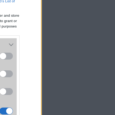
B’s List of
er and store
to grant or
ed purposes