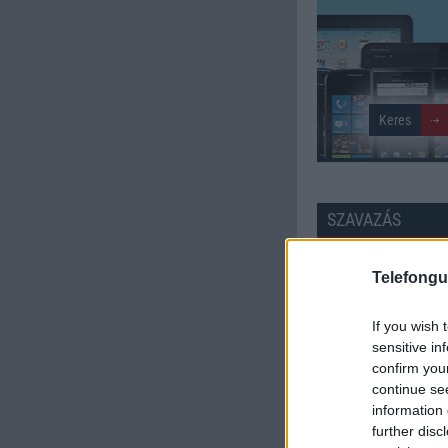
SZAVAZÁS
Külső: 8.00
Telefongu
Tudás: 7.27
If you wish 
sensitive in
Minőség: 7.45
confirm you
continue se
information 
Értékelés: 7.58 | Szavazato
further disc