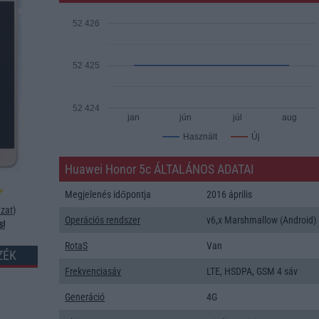
52 426
52 425
52 424
jan
jún
júl
aug
Új
Használt
Huawei Honor 5c ÁLTALÁNOS ADATAI
Megjelenés időpontja
2016 április
zat
)
Operációs rendszer
v6,x Marshmallow (Android)
s!
RotaS
Van
ZÉK
Frekvenciasáv
LTE, HSDPA, GSM 4 sáv
Generáció
4G