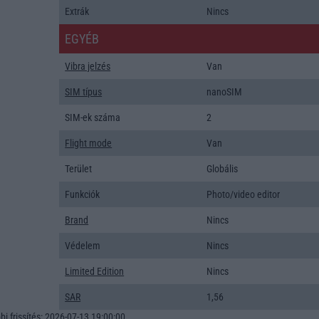
Extrák
Nincs
EGYÉB
Vibra jelzés
Van
SIM típus
nanoSIM
SIM-ek száma
2
Flight mode
Van
Terület
Globális
Funkciók
Photo/video editor
Brand
Nincs
Védelem
Nincs
Limited Edition
Nincs
SAR
1,56
i frissítés: 2026-07-13 19:00:00