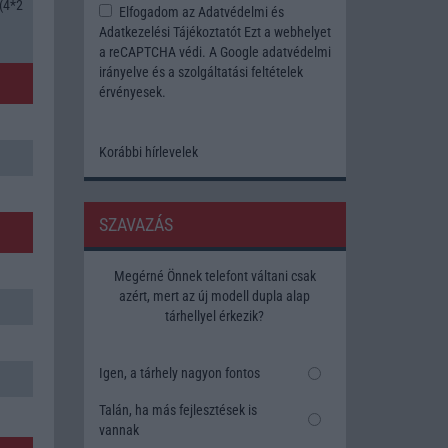
 (4*2
Elfogadom az
Adatvédelmi és
Adatkezelési Tájékoztatót
Ezt a webhelyet
a reCAPTCHA védi. A Google
adatvédelmi
irányelve
és a
szolgáltatási feltételek
érvényesek.
Korábbi hírlevelek
SZAVAZÁS
Megérné Önnek telefont váltani csak
azért, mert az új modell dupla alap
tárhellyel érkezik?
Igen, a tárhely nagyon fontos
Talán, ha más fejlesztések is
vannak