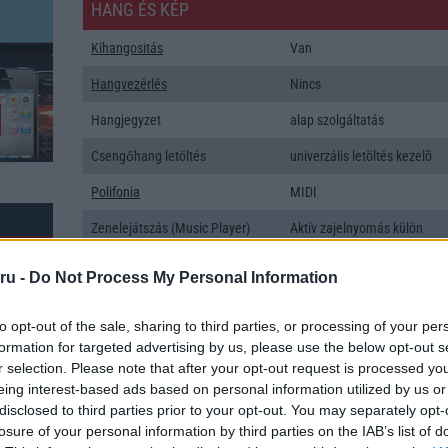
HANG ÉS KÉP
Kihangositás
Van
Hangvezérlés
Nincs
Hangjegyzet
alap szolgáltatás
Csengőhang letöltés
univerzális letöltés kezelõ
Polifonia
MIDI
Zenelejátszás (Music Player)
Aktív zajelnyomás külön
mikrofonnal!
ru -
Do Not Process My Personal Information
Rádió
sztereó
Kamera
1x
to opt-out of the sale, sharing to third parties, or processing of your per
formation for targeted advertising by us, please use the below opt-out s
Max. kamera felbontás (több
13 Mpixel
r selection. Please note that after your opt-out request is processed y
kamera esetén)
eing interest-based ads based on personal information utilized by us or
disclosed to third parties prior to your opt-out. You may separately opt-
k: 11
Video lejátszás
1080p HD lejátszó
losure of your personal information by third parties on the IAB’s list of