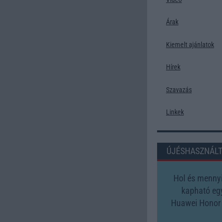
Árak
Kiemelt ajánlatok
Hírek
Szavazás
Linkek
ÚJÉSHASZNÁL
Hol és mennyi
kapható eg
Huawei Honor