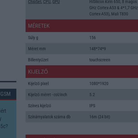
ChipSet
,
CPU
,
GPU
HiSilicon Kirin 650, 8 magos
GHz Cortex-A53 & 4*1,7 GHz
Cortex-A53), Mali T830
MÉRETEK
Súly g
156
Méret mm
148*74*9
Billentyűzet
touchscreen
KIJELZŐ
Kijelző pixel
1080*1920
TGSM
Kijelző méret - col/inch
5.2
Színes kijelző
IPS
ért
Színárnyalatok száma db
16m (24 bit)
y
 5c?