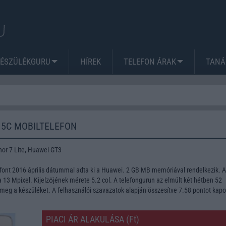
KÉSZÜLÉKGURU
HÍREK
TELEFON ÁRAK
TANÁ
 5C MOBILTELEFON
or 7 Lite, Huawei GT3
font 2016 április dátummal adta ki a Huawei. 2 GB MB memóriával rendelkezik. A
13 Mpixel. Kijelzőjének mérete 5.2 col. A telefongurun az elmúlt két hétben 52
meg a készüléket. A felhasználói szavazatok alapján összesítve 7.58 pontot kapo
PIACI ÁR ALAKULÁSA (Ft)