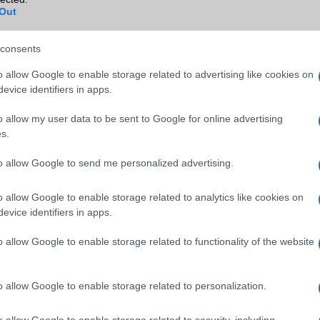
Out
B/T extra
A2DP
Wi-Fi (alap)
g/b
v4 (n)
consents
Wi-Fi Direct
Nincs
o allow Google to enable storage related to advertising like cookies on
evice identifiers in apps.
Wi-Fi extra
Nincs
o allow my user data to be sent to Google for online advertising
Wi-Fi HotSpot
Van
s.
Blackberry
Nincs
to allow Google to send me personalized advertising.
NFC
Nincs
o allow Google to enable storage related to analytics like cookies on
TV/USB kapcsolat
Nincs
evice identifiers in apps.
GPS
aGPS (USA), Glonass (Orosz)
o allow Google to enable storage related to functionality of the website
BDS (Kína)
Push to Talk
Nincs
o allow Google to enable storage related to personalization.
AKKUMULÁTOR
o allow Google to enable storage related to security, including