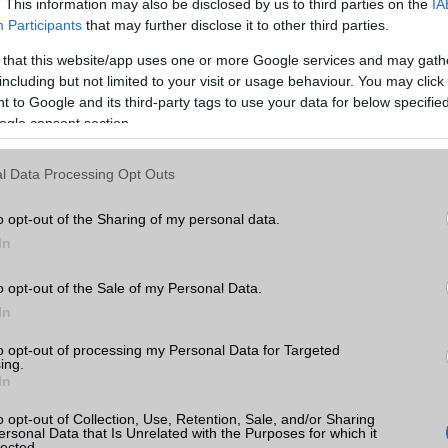
MEMÓRIA ÉS TÁRHELY
. This information may also be disclosed by us to third parties on the
IA
Participants
that may further disclose it to other third parties.
Telefonkönyv db
dinamikus
 that this website/app uses one or more Google services and may gath
Min. memória
2 GB
including but not limited to your visit or usage behaviour. You may click 
 to Google and its third-party tags to use your data for below specifi
Min. háttértár
16 GB
ogle consent section.
r 5c
Memória bővíthetőség
T-Flash/microSD
l Data Processing Opt Outs
k
ADATCSERE
o opt-out of the Sharing of my personal data.
tás
GPRS
Van
kkal
In
EDGE
Van
r 5c
o opt-out of the Sale of my Personal Data.
WAP
5HTML
In
EMS
/E-mail
push eMail
to opt-out of processing my Personal Data for Targeted
ing.
MMS
Van
In
Infraport
Nincs
wei
o opt-out of Collection, Use, Retention, Sale, and/or Sharing
ok
ersonal Data that Is Unrelated with the Purposes for which it
Bluetooth
v4,x
lected.