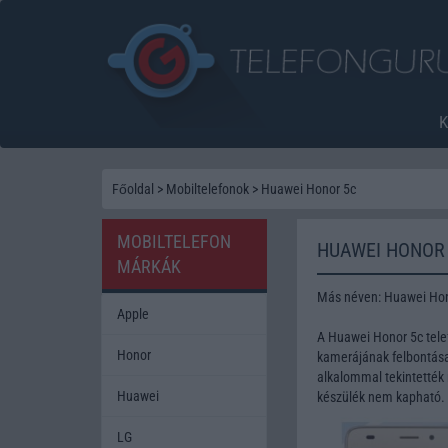
Főoldal
>
Mobiltelefonok
>
Huawei Honor 5c
MOBILTELEFON
HUAWEI HONOR
MÁRKÁK
Más néven: Huawei Hon
Apple
A Huawei Honor 5c tele
Honor
kamerájának felbontása 
alkalommal tekintették 
Huawei
készülék nem kapható.
LG